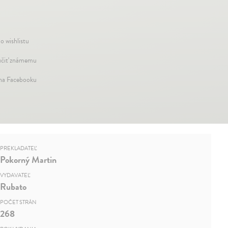
o wishlistu
čiť známemu
 na Facebooku
PREKLADATEĽ
Pokorný Martin
VYDAVATEĽ
Rubato
POČET STRÁN
268