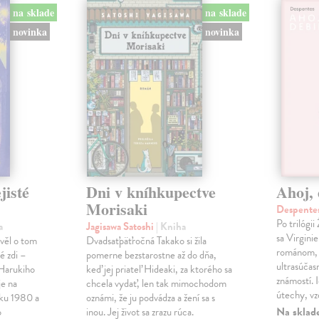
na sklade
na sklade
novinka
novinka
jisté
Dni v kníhkupectve
Ahoj, 
Morisaki
Despentes
Po trilógi
a
Jagisawa Satoshi
| Kniha
sa Virgini
ávěl o tom
Dvadsaťpäťročná Takako si žila
románom, 
é zdi –
pomerne bezstarostne až do dňa,
ultrasúča
Harukiho
keď jej priateľ Hideaki, za ktorého sa
známostí. 
e na
chcela vydať, len tak mimochodom
útechy, vzd
oku 1980 a
oznámi, že ju podvádza a žení sa s
Na sklad
o
inou. Jej život sa zrazu rúca.