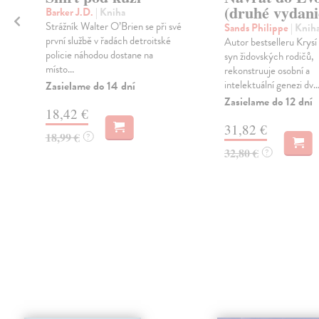
(druhé vydani
Barker J.D.
| Kniha
Strážník Walter O’Brien se při své
Sands Philippe
| Knih
první službě v řadách detroitské
Autor bestselleru Krysí
policie náhodou dostane na
syn židovských rodičů,
místo...
rekonstruuje osobní a
intelektuální genezi dv..
Zasielame do 14 dní
Zasielame do 12 dní
18,42 €
31,82 €
18,99 €
?
32,80 €
?