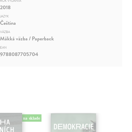
ROK VYDANIA
2018
JAZYK
Čeština
VÄZBA
Mäkká väzba / Paperback
EAN
9788087705704
na sklade