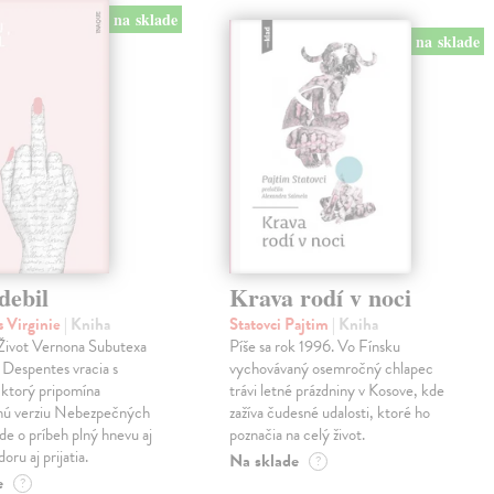
na sklade
na sklade
debil
Krava rodí v noci
 Virginie
| Kniha
Statovci Pajtim
| Kniha
i Život Vernona Subutexa
Píše sa rok 1996. Vo Fínsku
e Despentes vracia s
vychovávaný osemročný chlapec
ktorý pripomína
trávi letné prázdniny v Kosove, kde
snú verziu Nebezpečných
zažíva čudesné udalosti, ktoré ho
Ide o príbeh plný hnevu aj
poznačia na celý život.
oru aj prijatia.
Na sklade
?
e
?