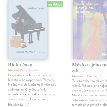
na sklade
Rieka času
Město a jeho ne
zdi
Mercier Pascal
| Kniha
Pascal Mercier bol vždy majstrom
Murakami Haruki
| Knih
filozofického rozprávania. Romány
Ty jsi to byla, kdo mi vypr
Nočný vlak do Lisabonu či Váha slov
městě. Město a jeho nejist
podnietili milióny čitateľov k
dlouho očekávaný román 
zamysleniu sa nad veľkými témami,
Murakamiho volně navazuj
ako sú identita, sloboda, čas či…
autorovu starší novelu z r
Na sklade
tematicky se prolíná s jeh
?