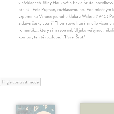
v překladech Jiřiny Haukové a Pavla Šruta, povídkový
přeložil Petr Pujman, rozhlasovou hru Pod mléčným 
vzpomínku Vánoce jednoho kluka z Walesu (1945) Petr
získává český čtenář Thomasovo literární dílo vícemén
romantik…, který sám sebe nabídl jako veřejnou, nikol
komtur, ten tě rozdupe.“ /Pavel Šrut/
High-contrast mode