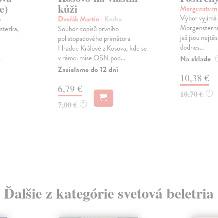
e)
kůži
Morgenstern
Výbor vyjímá 
a
Dvořák Martin
| Kniha
Morgensterna
 stezka,
Soubor dopisů prvního
jež jsou nejtě
polistopadového primátora
dodnes...
Hradce Králové z Kosova, kde se
.
v rámci mise OSN pod...
Na sklade
Zasielame do 12 dní
10,38 €
6,79 €
10,70 €
?
7,00 €
?
Ďalšie z kategórie svetová beletria