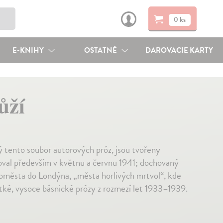
0 ks
E-KNIHY
OSTATNÉ
DAROVACIE KARTY
ůží
lý tento soubor autorových próz, jsou tvořeny
oval především v květnu a červnu 1941; dochovaný
oměsta do Londýna, „města horlivých mrtvol“, kde
rátké, vysoce básnické prózy z rozmezí let 1933–1939.