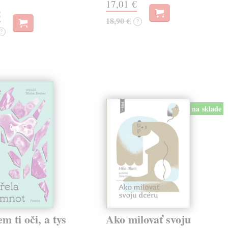
17,01 €
€
18,90 €
?
?
na sklade
em ti oči, a tys
Ako milovať svoju