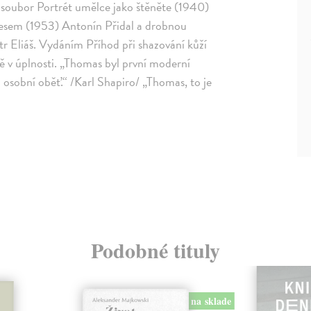
 soubor Portrét umělce jako štěněte (1940)
lesem (1953) Antonín Přidal a drobnou
 Eliáš. Vydáním Příhod při shazování kůží
ě v úplnosti. „Thomas byl první moderní
i osobní oběť.“ /Karl Shapiro/ „Thomas, to je
Podobné tituly
na sklade