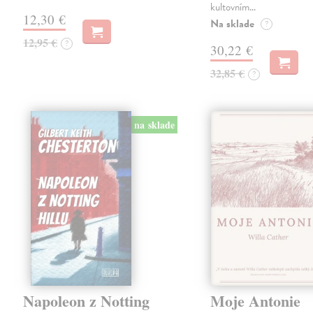
kultovním…
12,30 €
Na sklade
?
12,95 €
?
30,22 €
32,85 €
?
na sklade
Napoleon z Notting
Moje Antonie