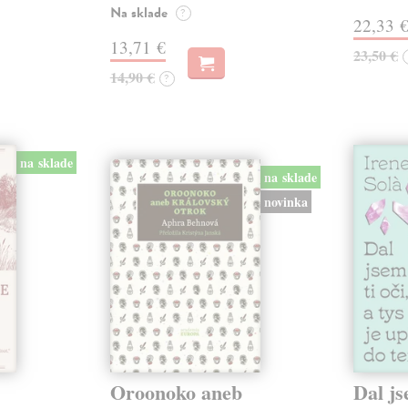
Na sklade
?
22,33 
13,71 €
23,50 €
14,90 €
?
na sklade
na sklade
novinka
Oroonoko aneb
Dal js