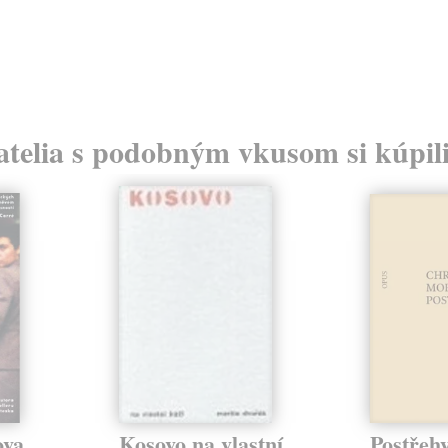
atelia s podobným vkusom si kúpili
ova
Kosovo na vlastní
Postřeh