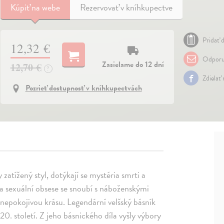
Kúpiť
na webe
Rezervovať v kníhkupectve
Pridať d
12,32 €
Odporu
Zasielame do 12 dní
12,70 €
?
Zdielať
Pozrieť dostupnosť v kníhkupectvách
zatížený styl, dotýkají se mystéria smrti a
 a sexuální obsese se snoubí s náboženskými
 znepokojivou krásu. Legendární velšský básník
. století. Z jeho básnického díla vyšly výbory