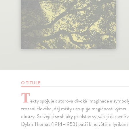
O TITULE
T
exty spojuje autorova divoká imaginace a symboly 
zrození člověka, děj místy ustupuje magičnosti výrazu
obrazy. Srážející se shluky představ vytvářejí čarovně
Dylan Thomas (1914–1953) patří k největším lyrikům 20