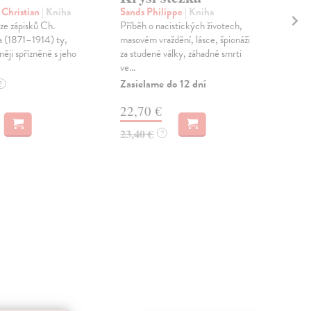
el
 Christian
| Kniha
Sands Philippe
| Kniha
ze zápisků Ch.
Příběh o nacistických životech,
Mor
 (1871–1914) ty,
masovém vraždění, lásce, špionáži
Víte
sněji spřízněné s jeho
za studené války, záhadné smrti
zloč
ve...
vyhr
Zasielame do 12 dní
Dod
?
skl
22,70 €
dní
23,40 €
?
18
18,