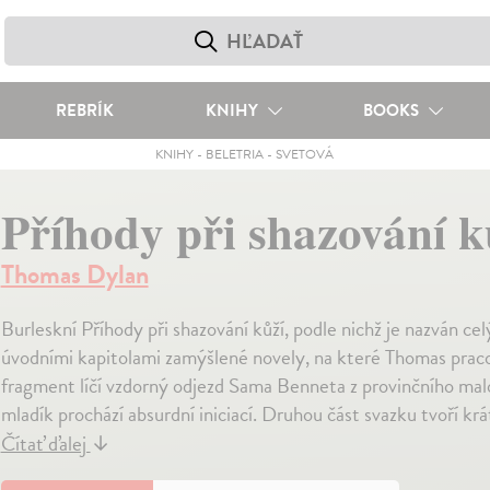
REBRÍK
KNIHY
BOOKS
KNIHY
-
BELETRIA
-
SVETOVÁ
Příhody při shazování k
Thomas Dylan
Burleskní Příhody při shazování kůží, podle nichž je nazván ce
úvodními kapitolami zamýšlené novely, na které Thomas prac
fragment líčí vzdorný odjezd Sama Benneta z provinčního mal
mladík prochází absurdní iniciací. Druhou část svazku tvoří k
Čítať ďalej
↓