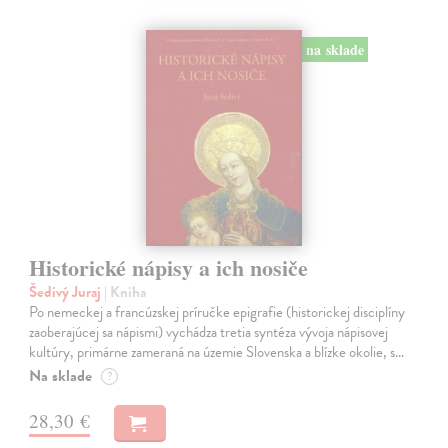
na sklade
Historické nápisy a ich nosiče
Šedivý Juraj
| Kniha
Po nemeckej a francúzskej príručke epigrafie (historickej disciplíny
zaoberajúcej sa nápismi) vychádza tretia syntéza vývoja nápisovej
kultúry, primárne zameraná na územie Slovenska a blízke okolie, s…
Na sklade
?
28,30 €