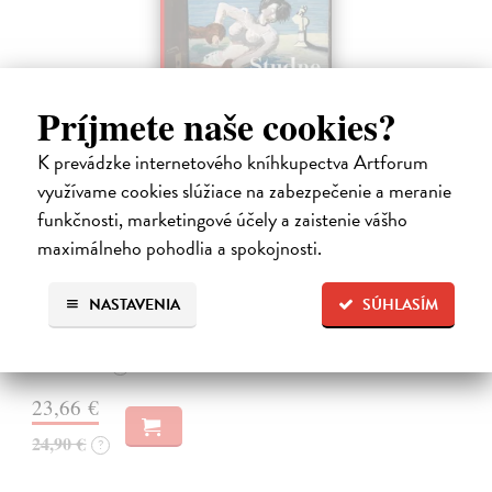
Príjmete naše cookies?
K prevádzke internetového kníhkupectva Artforum
využívame cookies slúžiace na zabezpečenie a meranie
funkčnosti, marketingové účely a zaistenie vášho
Studne mútne
maximálneho pohodlia a spokojnosti.
Getting Peter
| Kniha
Sú ikonickými postavami našej kultúry. Postavili im sochy a
pomenovali po nich ulice, majú svoje nespochybniteľné miesto v
NASTAVENIA
SÚHLASÍM
lexikónoch literatúry aj učebniciach, slovenské moderné umenie sa
bez nich nedá…
Na sklade
?
23,66 €
24,90 €
?