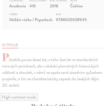
VYDAVATEĽ
POČET STRÁN
ROK VYDANIA
JAZYK
Academia
416
2018
Čeština
VÄZBA
EAN
Mäkká väzba / Paperback
9788020028945
O TITULE
P
ůsobila pouze deset let, z toho šest let ve standardních
mírových poměrech, ale v období převratných historických
událostí a zkoušek, v němž se opakovaně zásadním způsobem
projevila, a tím se charakteristicky zapsala do českých dějin
20. století.
High-contrast mode