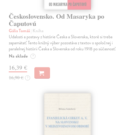
Československo. Od Masaryka po
Čaputovú
Gális Tomáš
| Kniha
Udalosti a postavy z histórie Česka a Slovenska, ktoré si treba
zapamätať. Tento knižný výber pozostáva z textov o spoločnej i
paralelnej histórii Česka a Slovenska od roku 1918 po súčasnosť.
Na sklade
?
16,39 €
16,90 €
?