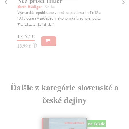
Než přišel Hitler
Pa
b
Barth Rüdiger
| Kniha
Výmarská republika se v zimě na přelomu let 1932 a
Di
1933 otřásá v základech: ekonomika krachuje, poli...
Upr
své
Zasielame do 14 dní
Za
13,57 €
11
13,99 €
?
11
Ďalšie z kategórie slovenské a
české dejiny
na sklade