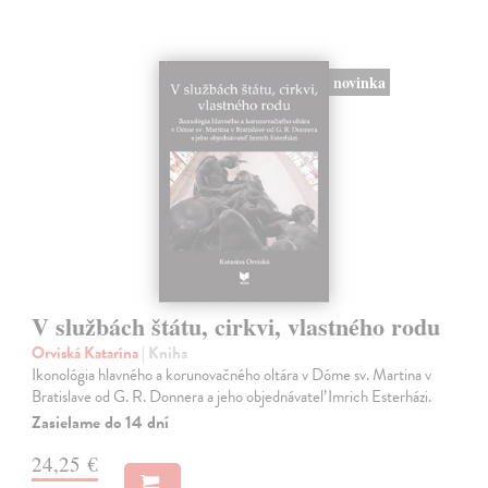
novinka
V službách štátu, cirkvi, vlastného rodu
Orviská Katarína
| Kniha
Ikonológia hlavného a korunovačného oltára v Dóme sv. Martina v
Bratislave od G. R. Donnera a jeho objednávateľ Imrich Esterházi.
Zasielame do 14 dní
24,25 €