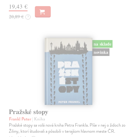
19,43 €
20,89 €
?
na sklade
novinka
Pražské stopy
Frankl Peter
| Kniha
Pražské stopy sa volá nová kniha Petra Frankla. Píše v nej o židoch zo
Žiliny, ktorí študovali a pôsobili v terajšom hlavnom meste ČR.