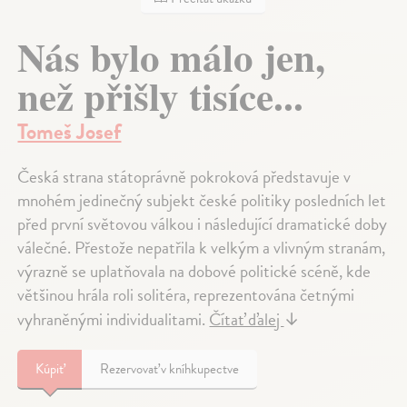
Nás bylo málo jen,
než přišly tisíce...
Tomeš Josef
Česká strana státoprávně pokroková představuje v
mnohém jedinečný subjekt české politiky posledních let
před první světovou válkou i následující dramatické doby
válečné. Přestože nepatřila k velkým a vlivným stranám,
výrazně se uplatňovala na dobové politické scéně, kde
většinou hrála roli solitéra, reprezentována četnými
vyhraněnými individualitami.
Čítať ďalej
↓
Kúpiť
Rezervovať v kníhkupectve