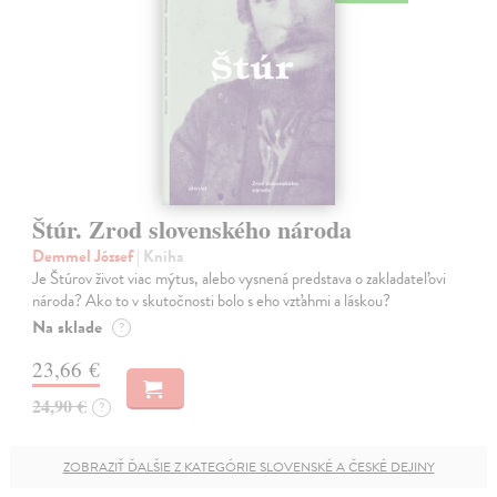
Štúr. Zrod slovenského národa
Demmel József
| Kniha
Je Štúrov život viac mýtus, alebo vysnená predstava o zakladateľovi
národa? Ako to v skutočnosti bolo s eho vzťahmi a láskou?
Na sklade
?
23,66 €
24,90 €
?
ZOBRAZIŤ ĎALŠIE Z KATEGÓRIE SLOVENSKÉ A ČESKÉ DEJINY