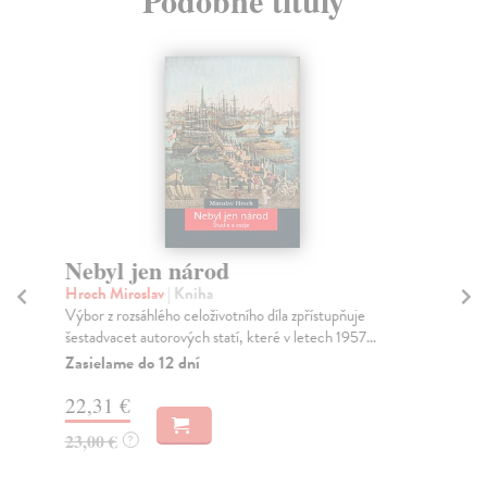
Podobné tituly
Nebyl jen národ
Ro
Hroch Miroslav
| Kniha
Ju
Výbor z rozsáhlého celoživotního díla zpřístupňuje
Čte
šestadvacet autorových statí, které v letech 1957...
inf
Zasielame do 12 dní
Na
22,31 €
18
23,00 €
18
?