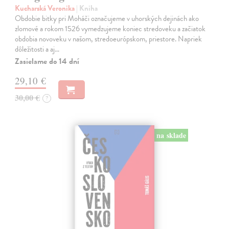
Kucharská Veronika
| Kniha
Obdobie bitky pri Moháči označujeme v uhorských dejinách ako
zlomové a rokom 1526 vymedzujeme koniec stredoveku a začiatok
obdobia novoveku v našom, stredoeurópskom, priestore. Napriek
dôležitosti a aj…
Zasielame do 14 dní
29,10 €
30,00 €
?
na sklade