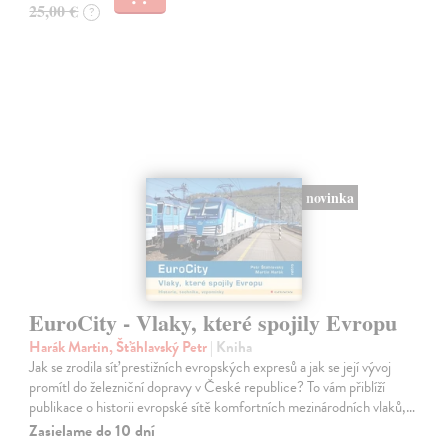
25,00 €
?
novinka
EuroCity - Vlaky, které spojily Evropu
Harák Martin, Šťáhlavský Petr
| Kniha
Jak se zrodila síť prestižních evropských expresů a jak se její vývoj
promítl do železniční dopravy v České republice? To vám přiblíží
publikace o historii evropské sítě komfortních mezinárodních vlaků,…
Zasielame do 10 dní