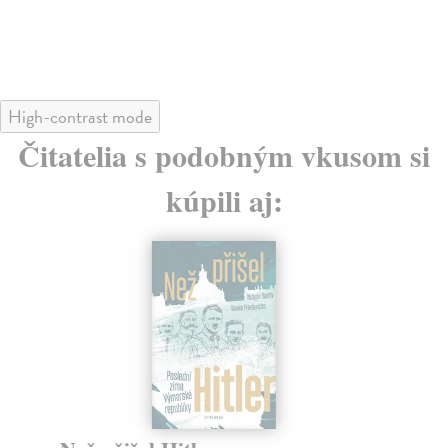
High-contrast mode
Čitatelia s podobným vkusom si
kúpili aj: