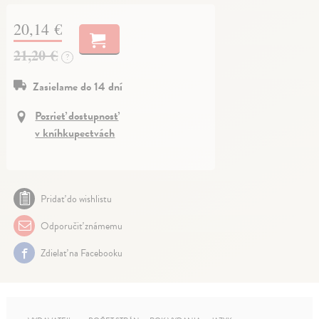
20,14 €
21,20 €
?
Zasielame do 14 dní
Pozrieť dostupnosť
v kníhkupectvách
Pridať do wishlistu
Odporučiť známemu
Zdielať na Facebooku