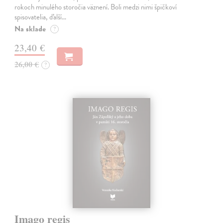
rokoch minulého storočia väznení. Boli medzi nimi špičkoví
spisovatelia, ďalší…
Na sklade
?
23,40 €
26,00 €
?
Imago regis