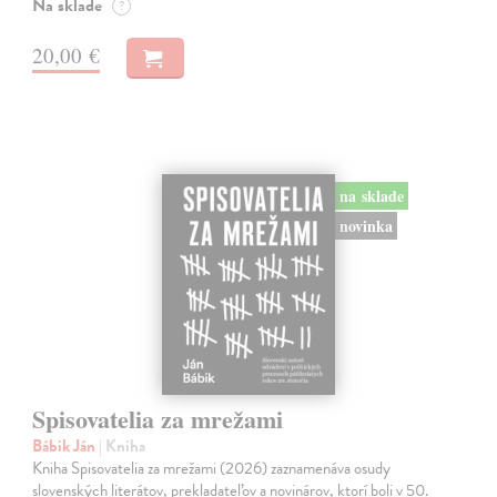
Na sklade
?
20,00 €
na sklade
novinka
Spisovatelia za mrežami
Bábik Ján
| Kniha
Kniha Spisovatelia za mrežami (2026) zaznamenáva osudy
slovenských literátov, prekladateľov a novinárov, ktorí boli v 50.