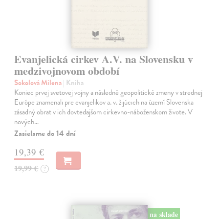
Evanjelická cirkev A.V. na Slovensku v
medzivojnovom období
Sokolová Milena
| Kniha
Koniec prvej svetovej vojny a následné geopolitické zmeny v strednej
Európe znamenali pre evanjelikov a. v. žijúcich na území Slovenska
zásadný obrat v ich dovtedajšom cirkevno-náboženskom živote. V
nových…
Zasielame do 14 dní
19,39 €
19,99 €
?
na sklade