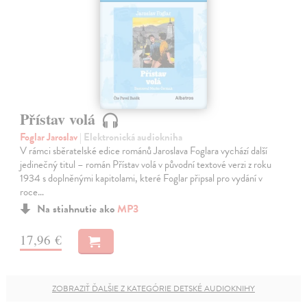
Přístav volá
Foglar Jaroslav
| Elektronická audiokniha
V rámci sběratelské edice románů Jaroslava Foglara vychází další
jedinečný titul – román Přístav volá v původní textové verzi z roku
1934 s doplněnými kapitolami, které Foglar připsal pro vydání v
roce…
Na stiahnutie ako
MP3
17,96 €
ZOBRAZIŤ ĎALŠIE Z KATEGÓRIE DETSKÉ AUDIOKNIHY