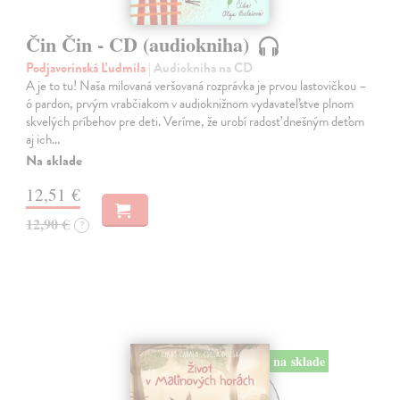
Čin Čin - CD (audiokniha)
Podjavorinská Ľudmila
| Audiokniha na CD
A je to tu! Naša milovaná veršovaná rozprávka je prvou lastovičkou –
ó pardon, prvým vrabčiakom v audioknižnom vydavateľstve plnom
skvelých príbehov pre deti. Veríme, že urobí radosť dnešným deťom
aj ich…
Na sklade
12,51 €
12,90 €
?
na sklade