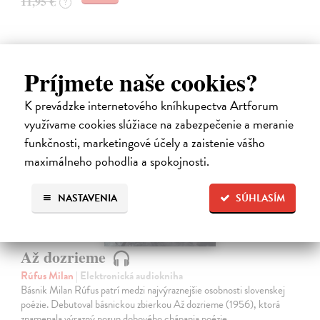
11,95 €
?
Príjmete naše cookies?
K prevádzke internetového kníhkupectva Artforum
využívame cookies slúžiace na zabezpečenie a meranie
E-AUDIO
novinka
funkčnosti, marketingové účely a zaistenie vášho
maximálneho pohodlia a spokojnosti.
NASTAVENIA
SÚHLASÍM
Až dozrieme
Rúfus Milan
| Elektronická audiokniha
Básnik Milan Rúfus patrí medzi najvýraznejšie osobnosti slovenskej
poézie. Debutoval básnickou zbierkou Až dozrieme (1956), ktorá
znamenala výrazný posun dobového chápania poézie.