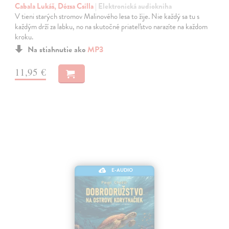
Cabala Lukáš, Dózsa Csilla
| Elektronická audiokniha
V tieni starých stromov Malinového lesa to žije. Nie každý sa tu s
každým drží za labku, no na skutočné priateľstvo narazíte na každom
kroku.
Na stiahnutie ako
MP3
11,95 €
E-AUDIO