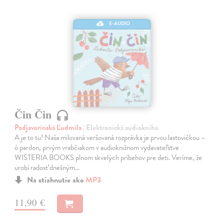
E-AUDIO
Čin Čin
Podjavorinská Ľudmila
| Elektronická audiokniha
A je to tu! Naša milovaná veršovaná rozprávka je prvou lastovičkou –
ó pardon, prvým vrabčiakom v audioknižnom vydavateľstve
WISTERIA BOOKS plnom skvelých príbehov pre deti. Veríme, že
urobí radosť dnešným…
Na stiahnutie ako
MP3
11,90 €