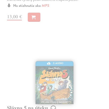
Na stiahnutie ako
MP3
13,00 €
E-AUDIO
Slávna 5 na úteku