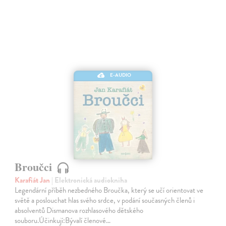
E-AUDIO
Broučci
Karafiát Jan
| Elektronická audiokniha
Legendární příběh nezbedného Broučka, který se učí orientovat ve
světě a poslouchat hlas svého srdce, v podání současných členů i
absolventů Dismanova rozhlasového dětského
souboru.Účinkují:Bývalí členové…