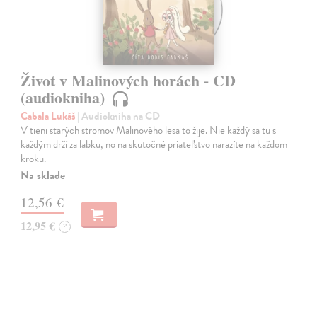
Život v Malinových horách - CD
(audiokniha)
Cabala Lukáš
| Audiokniha na CD
V tieni starých stromov Malinového lesa to žije. Nie každý sa tu s
každým drží za labku, no na skutočné priateľstvo narazíte na každom
kroku.
Na sklade
12,56 €
12,95 €
?