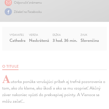
Odporučiť známemu
Zdielať na Facebooku
VYDAVATEĽ
VERZIA
DĹŽKA
ZVUK
Cathedra
Neskrátená
3 hod. 36 min.
Slovenčina
O TITULE
A
utorka ponúka vzrušujúci príbeh aj trefné pozorovania o
tom, ako zlo klame, ako škodí a ako sa mu vzoprieť. Akčný
záver nakoniec vyústi do prekvapivej pointy. A Vianoce sa
môžu začať...