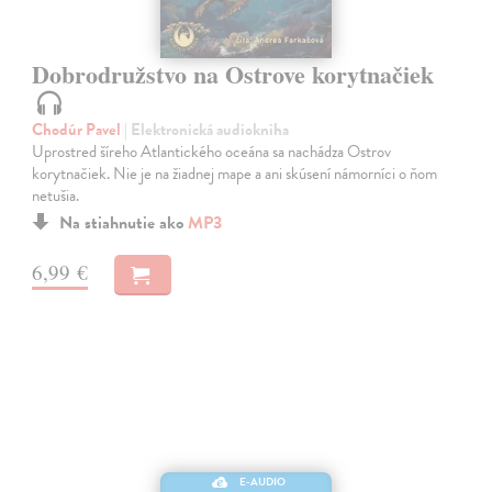
Dobrodružstvo na Ostrove korytnačiek
Chodúr Pavel
| Elektronická audiokniha
Uprostred šíreho Atlantického oceána sa nachádza Ostrov
korytnačiek. Nie je na žiadnej mape a ani skúsení námorníci o ňom
netušia.
Na stiahnutie ako
MP3
6,99 €
E-AUDIO