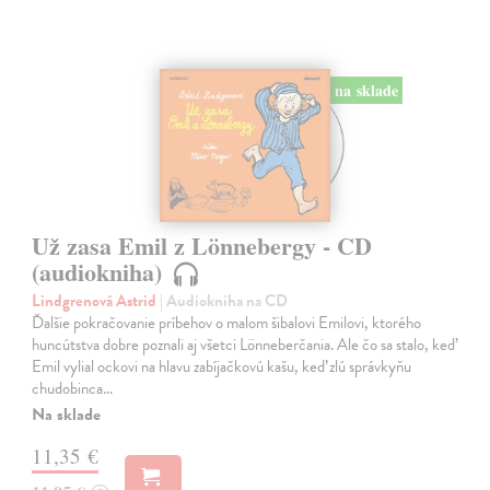
na sklade
Už zasa Emil z Lönnebergy - CD
(audiokniha)
Lindgrenová Astrid
| Audiokniha na CD
Ďalšie pokračovanie príbehov o malom šibalovi Emilovi, ktorého
huncútstva dobre poznali aj všetci Lönneberčania. Ale čo sa stalo, keď
Emil vylial ockovi na hlavu zabíjačkovú kašu, keď zlú správkyňu
chudobinca…
Na sklade
11,35 €