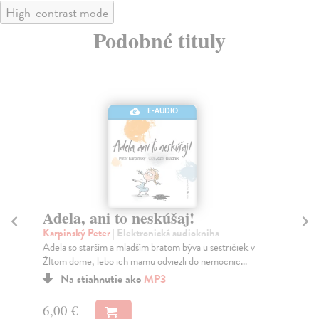
High-contrast mode
Podobné tituly
E-AUDIO
Adela, ani to neskúšaj!
E
Karpinský Peter
| Elektronická audiokniha
Pr
Adela so starším a mladším bratom býva u sestričiek v
Keď
Žltom dome, lebo ich mamu odviezli do nemocnic...
dal
Na stiahnutie ako
MP3
6,00 €
6,