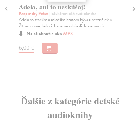
Adela, ani to neskúšaj!
E
Karpinský Peter
| Elektronická audiokniha
Pr
Adela so starším a mladším bratom býva u sestričiek v
Keď
Žltom dome, lebo ich mamu odviezli do nemocnic...
dal
Na stiahnutie ako
MP3
6,00 €
6,
Ďalšie z kategórie detské
audioknihy