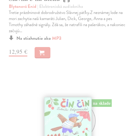
Blytonová Enid
| Elektronická audiokniha
Tretie prázdninové dobrodružstvo Slávnej päťky.Z neznámej lode na
mori zachytia naši kamaráti Julian, Dick, George, Anna a pes
Timothy záhadné signály. Zdá sa, že natrafili na pašerákov, a nakoniec
začujú…
Na stiahnutie ako
MP3
12,95 €
na sklade