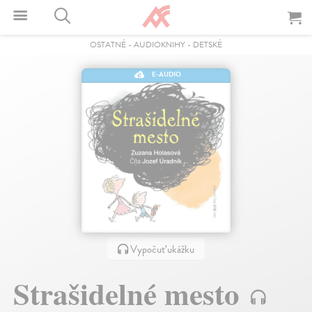
OSTATNÉ
-
AUDIOKNIHY
-
DETSKÉ
E-AUDIO
Vypočuť ukážku
Strašidelné mesto