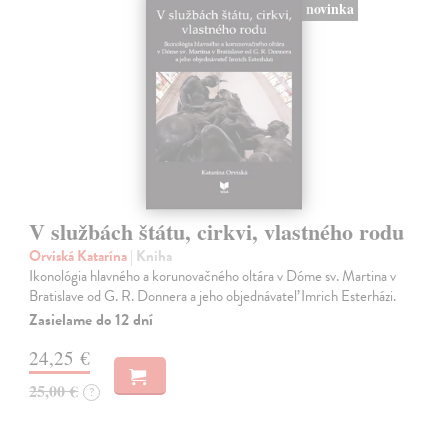
novinka
V službách štátu, cirkvi, vlastného rodu
Orviská Katarína
| Kniha
Ikonológia hlavného a korunovačného oltára v Dóme sv. Martina v
Bratislave od G. R. Donnera a jeho objednávateľ Imrich Esterházi.
Zasielame do 12 dní
24,25 €
25,00 €
?