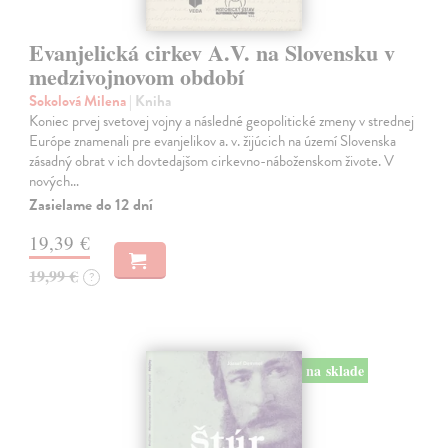
Evanjelická cirkev A.V. na Slovensku v
medzivojnovom období
Sokolová Milena
| Kniha
Koniec prvej svetovej vojny a následné geopolitické zmeny v strednej
Európe znamenali pre evanjelikov a. v. žijúcich na území Slovenska
zásadný obrat v ich dovtedajšom cirkevno-náboženskom živote. V
nových…
Zasielame do 12 dní
19,39 €
19,99 €
?
na sklade