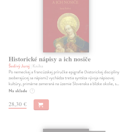
Historické nápisy a ich nosiče
Šedivý Juraj
| Kniha
Po nemeckej a francúzskej príručke epigrafie (historickej disciplíny
zaoberajúcej sa nápismi) vychádza tretia syntéza vývoja nápisovej
kultúry, primárne zameraná na územie Slovenska a blízke okolie, s…
Na sklade
?
28,30 €