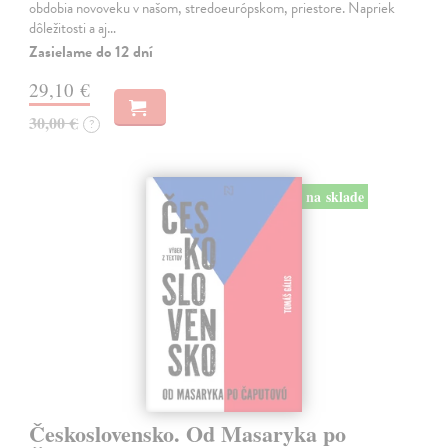
obdobia novoveku v našom, stredoeurópskom, priestore. Napriek
dôležitosti a aj…
Zasielame do 12 dní
29,10 €
30,00 €
?
na sklade
Československo. Od Masaryka po