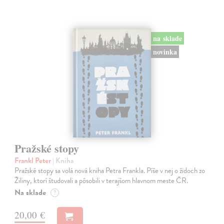
na sklade
novinka
Pražské stopy
Frankl Peter
| Kniha
Pražské stopy sa volá nová kniha Petra Frankla. Píše v nej o židoch zo
Žiliny, ktorí študovali a pôsobili v terajšom hlavnom meste ČR.
Na sklade
?
20,00 €