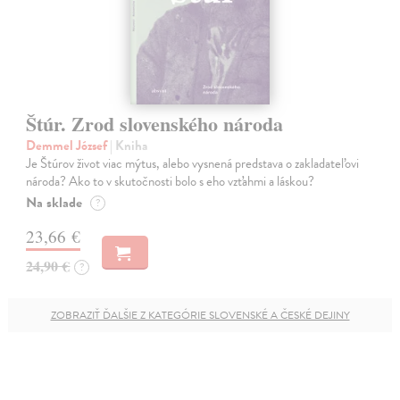
Štúr. Zrod slovenského národa
Demmel József
| Kniha
Je Štúrov život viac mýtus, alebo vysnená predstava o zakladateľovi
národa? Ako to v skutočnosti bolo s eho vzťahmi a láskou?
Na sklade
?
23,66 €
24,90 €
?
ZOBRAZIŤ ĎALŠIE Z KATEGÓRIE SLOVENSKÉ A ČESKÉ DEJINY