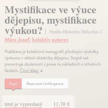
Mystifikace ve výuce
dějepisu, mystifikace
výukou?
Studia Historica Didactica 2
Märc Josef
,
kolektív autorov
Publikace je kolektivní monografií přinášející výsledky
výzkumu v oblasti didaktiky dějepisu. Stejně tak
prezentuje zkušenosti z praxe na základních a středních
školách.
Čítať ďalej
↓
Kúpiť
Rezervovať v kníhkupectve
titul je vypredaný
11,70 €