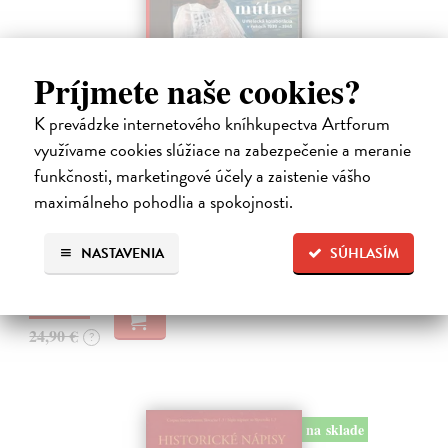
Príjmete naše cookies?
K prevádzke internetového kníhkupectva Artforum
Studne mútne
využívame cookies slúžiace na zabezpečenie a meranie
Getting Peter
| Kniha
funkčnosti, marketingové účely a zaistenie vášho
Sú ikonickými postavami našej kultúry. Postavili im sochy a
maximálneho pohodlia a spokojnosti.
pomenovali po nich ulice, majú svoje nespochybniteľné miesto v
lexikónoch literatúry aj učebniciach, slovenské moderné umenie sa
bez nich nedá…
NASTAVENIA
SÚHLASÍM
Na sklade
?
23,66 €
24,90 €
?
na sklade