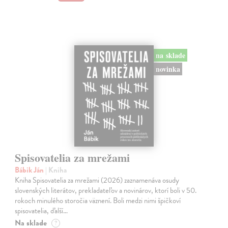
na sklade
novinka
Spisovatelia za mrežami
Bábik Ján
| Kniha
Kniha Spisovatelia za mrežami (2026) zaznamenáva osudy
slovenských literátov, prekladateľov a novinárov, ktorí boli v 50.
rokoch minulého storočia väznení. Boli medzi nimi špičkoví
spisovatelia, ďalší…
Na sklade
?