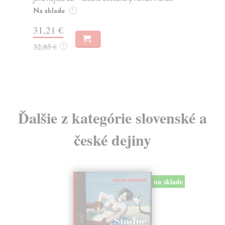
muž
Na sklade
?
Za
31,21 €
22
32,85 €
?
24
Ďalšie z kategórie slovenské a
české dejiny
na sklade