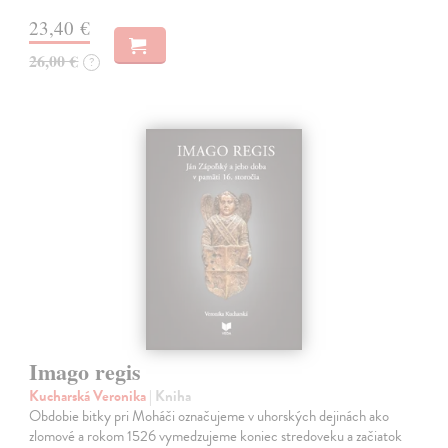
23,40 €
26,00 €
?
Imago regis
Kucharská Veronika
| Kniha
Obdobie bitky pri Moháči označujeme v uhorských dejinách ako
zlomové a rokom 1526 vymedzujeme koniec stredoveku a začiatok