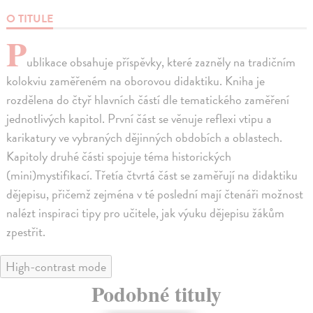
O TITULE
P
ublikace obsahuje příspěvky, které zazněly na tradičním
kolokviu zaměřeném na oborovou didaktiku. Kniha je
rozdělena do čtyř hlavních částí dle tematického zaměření
jednotlivých kapitol. První část se věnuje reflexi vtipu a
karikatury ve vybraných dějinných obdobích a oblastech.
Kapitoly druhé části spojuje téma historických
(mini)mystifikací. Třetía čtvrtá část se zaměřují na didaktiku
dějepisu, přičemž zejména v té poslední mají čtenáři možnost
nalézt inspiraci tipy pro učitele, jak výuku dějepisu žákům
zpestřit.
High-contrast mode
Podobné tituly