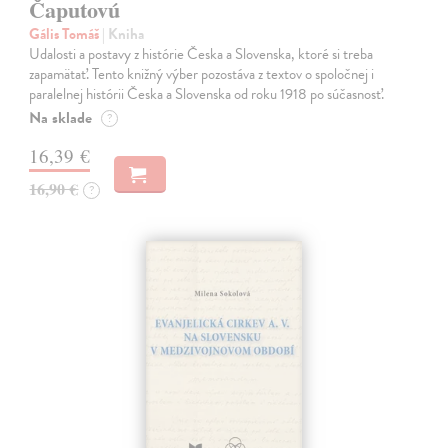
Čaputovú
Gális Tomáš
| Kniha
Udalosti a postavy z histórie Česka a Slovenska, ktoré si treba
zapamätať. Tento knižný výber pozostáva z textov o spoločnej i
paralelnej histórii Česka a Slovenska od roku 1918 po súčasnosť.
Na sklade
?
16,39 €
16,90 €
?