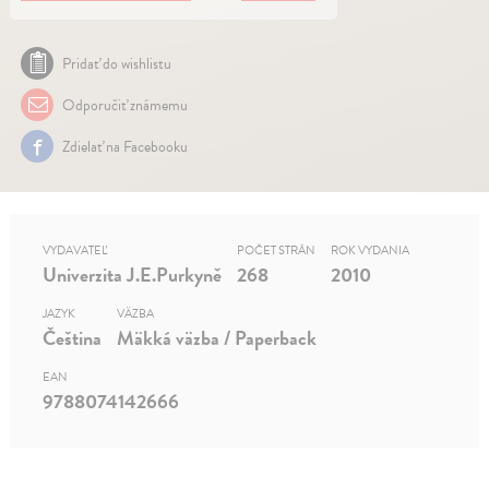
Pridať do wishlistu
Odporučiť známemu
Zdielať na Facebooku
VYDAVATEĽ
POČET STRÁN
ROK VYDANIA
Univerzita J.E.Purkyně
268
2010
JAZYK
VÄZBA
Čeština
Mäkká väzba / Paperback
EAN
9788074142666