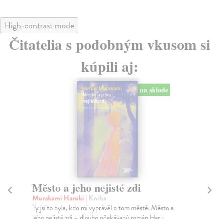
High-contrast mode
Čitatelia s podobným vkusom si
kúpili aj:
na sklade
Město a jeho nejisté zdi
Tr
Murakami Haruki
| Kniha
Ma
Ty jsi to byla, kdo mi vyprávěl o tom městě. Město a
JE
jeho nejisté zdi – dlouho očekávaný román Haru...
NAŠ