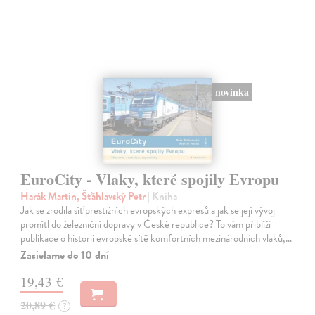
novinka
EuroCity - Vlaky, které spojily Evropu
Harák Martin, Šťáhlavský Petr
| Kniha
Jak se zrodila síť prestižních evropských expresů a jak se její vývoj
promítl do železniční dopravy v České republice? To vám přiblíží
publikace o historii evropské sítě komfortních mezinárodních vlaků,…
Zasielame do 10 dní
19,43 €
20,89 €
?