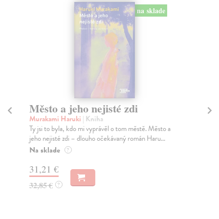
na sklade
Město a jeho nejisté zdi
Tr
Murakami Haruki
| Kniha
Ma
Ty jsi to byla, kdo mi vyprávěl o tom městě. Město a
JE
jeho nejisté zdi – dlouho očekávaný román Haru...
NAŠ
muž
Na sklade
?
Za
31,21 €
22
32,85 €
?
24