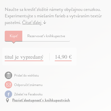
Naučte sa kresliť zložité námety obyčajnou ceruzkou.
Experimentujte s miešaním farieb a vytváraním textúr
pastelmi.
Čítať ďalej
↓
Kúpiť
Rezervovať v kníhkupectve
titul je vypredaný
14,90 €
Pridať do wishlistu
Odporučiť známemu
Zdielať na Facebooku
Pozrieť dostupnosť v kníhkupectvách