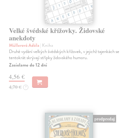
Velké švédské křížovky. Židovské
anekdoty
Müllerová Adéla
| Kniha
Druhé vydání velkých švédských křížovek, v jejichž tajenkách se
tentokrát skrývají střípky židovského humoru.
Zasielame do 12 dní
4,56 €
4,70 €
?
predpredaj