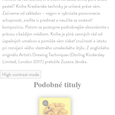
pastel? Kniha Kresliarske techniky je určená práve vám.
Začneme od základov – najprv si vybrúsite pozorovacie
schopnosti, zvolíte si predmet a naučíte sa zostaviť
kompozíciu. Potom sa postupne podrobnejšie oboznámite s
prácou s každým médiom. Kniha je plná cenných rád od
úspešných umelcov a pomôže vám získať zručnosti a istotu
pri rozvíjaní vášho vlastného umeleckého štýlu. Z anglického
originálu Artist's Drawing Techniques (Dorling Kindersley
Limited, London 2017) preložila Zuzana Jánska.
High-contrast mode
Podobné tituly