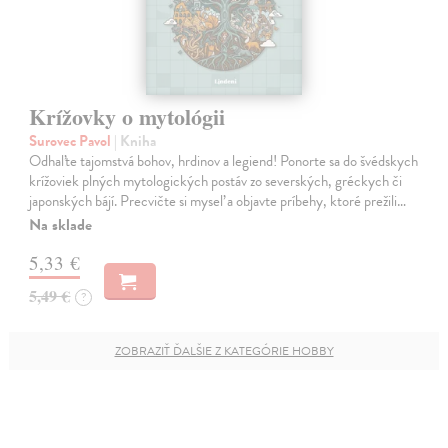
Krížovky o mytológii
Surovec Pavol
| Kniha
Odhaľte tajomstvá bohov, hrdinov a legiend! Ponorte sa do švédskych
krížoviek plných mytologických postáv zo severských, gréckych či
japonských bájí. Precvičte si myseľ a objavte príbehy, ktoré prežili…
Na sklade
5,33 €
5,49 €
?
ZOBRAZIŤ ĎALŠIE Z KATEGÓRIE HOBBY