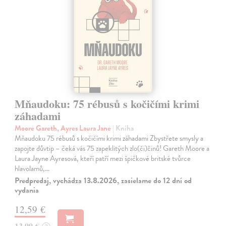
Mňaudoku: 75 rébusů s kočičími krimi
záhadami
Moore Gareth, Ayres Laura Jane
| Kniha
Mňaudoku 75 rébusů s kočičími krimi záhadami Zbystřete smysly a
zapojte důvtip – čeká vás 75 zapeklitých zlo(či)činů! Gareth Moore a
Laura Jayne Ayresová, kteří patří mezi špičkové britské tvůrce
hlavolamů,…
Predpredaj, vychádza 13.8.2026, zasielame do 12 dní od
vydania
12,59 €
13,99 €