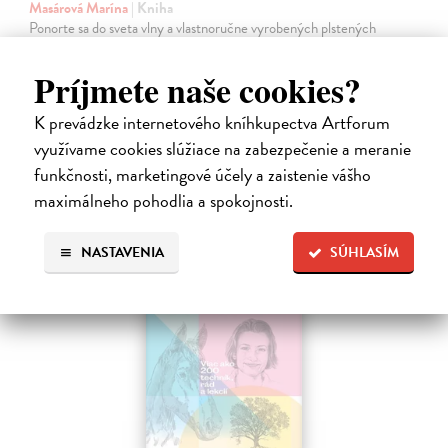
Masárová Marína
| Kniha
Ponorte sa do sveta vlny a vlastnoručne vyrobených plstených
vecičiek. Kniha obsahuje informácie o druhoch vlny a potrebných
pomôckach, taktiež podrobne popisuje základné techniky suchého
Príjmete naše cookies?
plstenia.
Na sklade
K prevádzke internetového kníhkupectva Artforum
využívame cookies slúžiace na zabezpečenie a meranie
28,90 €
funkčnosti, marketingové účely a zaistenie vášho
maximálneho pohodlia a spokojnosti.
NASTAVENIA
SÚHLASÍM
na sklade