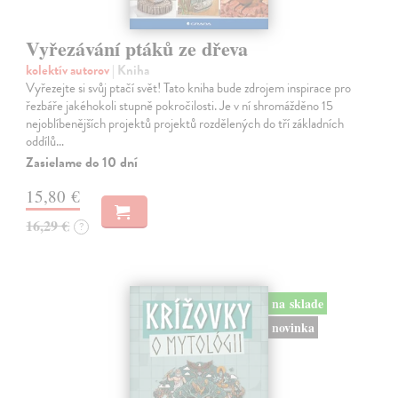
Vyřezávání ptáků ze dřeva
kolektív autorov
| Kniha
Vyřezejte si svůj ptačí svět! Tato kniha bude zdrojem inspirace pro
řezbáře jakéhokoli stupně pokročilosti. Je v ní shromážděno 15
nejoblíbenějších projektů projektů rozdělených do tří základních
oddílů…
Zasielame do 10 dní
15,80 €
16,29 €
?
na sklade
novinka