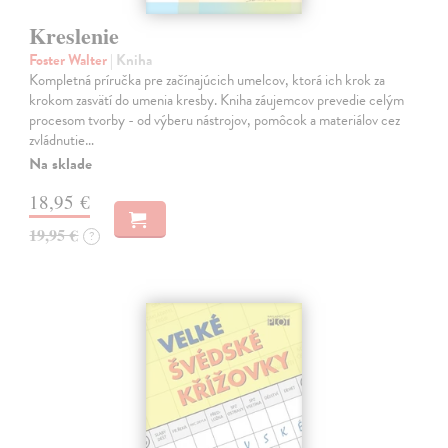
Kreslenie
Foster Walter
| Kniha
Kompletná príručka pre začínajúcich umelcov, ktorá ich krok za
krokom zasvätí do umenia kresby. Kniha záujemcov prevedie celým
procesom tvorby - od výberu nástrojov, pomôcok a materiálov cez
zvládnutie…
Na sklade
18,95 €
19,95 €
?