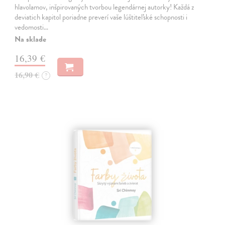
hlavolamov, inšpirovaných tvorbou legendárnej autorky! Každá z
deviatich kapitol poriadne preverí vaše lúštiteľské schopnosti i
vedomosti…
Na sklade
16,39 €
16,90 €
?