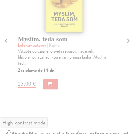
Myslím, teda som
T
kolektív autorov
| Kniha
kol
Vstúpte do úžasného sveta rébusov, hádaniek,
Už 
hlavolamov a záhad, ktoré vám prináša kniha "Myslím
pre
ted...
Za
Zasielame do 14 dní
14
23,00 €
14
High-contrast mode
Čitatelia s podobným vkusom si