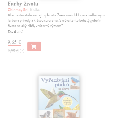
Farby života
Chinmoy Sri
| Kniha
Ako cestovatelia na tejto planéte Zemi sme obklopení nádhernými
farbami prírody a krásou stvorenia. Skrýva tento bohatý gobelín
života nejaký hlbší, vnútorný význam?
Do 4 dní
9,65 €
9,95 €
?