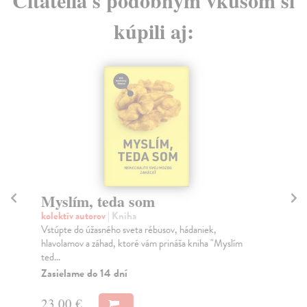
kúpili aj:
Myslím, teda som
A
hi
kolektív autorov
| Kniha
Vstúpte do úžasného sveta rébusov, hádaniek,
kol
hlavolamov a záhad, ktoré vám prináša kniha "Myslím
Osl
ted...
Poz
Zasielame do 14 dní
Do
48
23,00 €