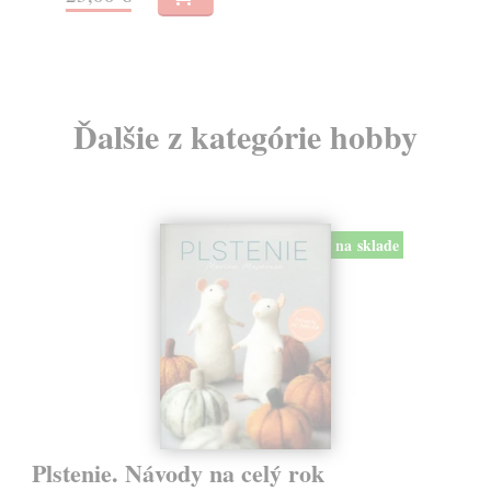
49
Ďalšie z kategórie hobby
na sklade
Plstenie. Návody na celý rok