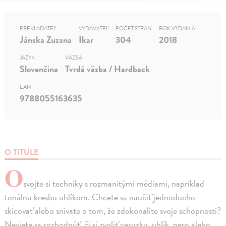
PREKLADATEĽ
VYDAVATEĽ
POČET STRÁN
ROK VYDANIA
Jánska Zuzana
Ikar
304
2018
JAZYK
VÄZBA
Slovenčina
Tvrdá väzba / Hardback
EAN
9788055163635
O TITULE
O
svojte si techniky s rozmanitými médiami, napríklad
tonálnu kresbu uhlíkom. Chcete sa naučiť jednoducho
skicovať alebo snívate o tom, že zdokonalíte svoje schopnosti?
Neviete sa rozhodnúť, či si zvoliť ceruzku, uhlík, pero alebo