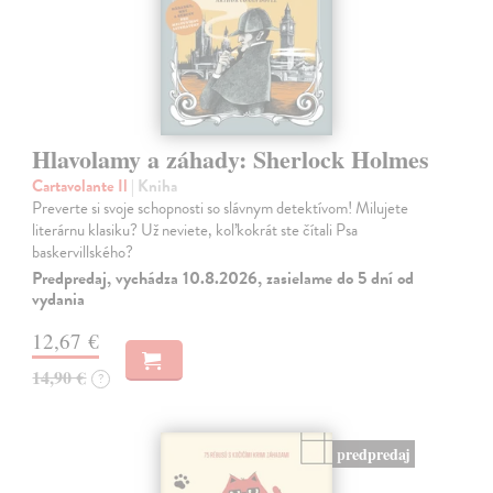
Hlavolamy a záhady: Sherlock Holmes
Cartavolante Il
| Kniha
Preverte si svoje schopnosti so slávnym detektívom! Milujete
literárnu klasiku? Už neviete, koľkokrát ste čítali Psa
baskervillského?
Predpredaj, vychádza 10.8.2026, zasielame do 5 dní od
vydania
12,67 €
14,90 €
?
predpredaj