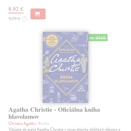
8,92 €
9,59 €
?
na sklade
Agatha Christie - Oficiálna kniha
hlavolamov
Christie Agatha
| Kniha
Vstúpte do sveta Agathy Christie v novej zbierke zložitých rébusov a