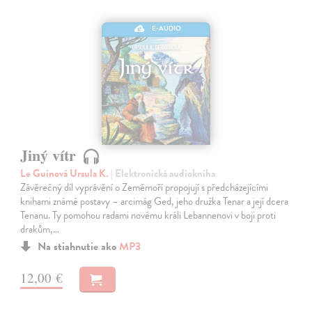
E-AUDIO
Jiný vítr
Le Guinová Ursula K.
| Elektronická audiokniha
Závěrečný díl vyprávění o Zeměmoří propojují s předcházejícími
knihami známé postavy – arcimág Ged, jeho družka Tenar a její dcera
Tenanu. Ty pomohou radami novému králi Lebannenovi v boji proti
drakům,…
Na stiahnutie ako
MP3
12,00 €