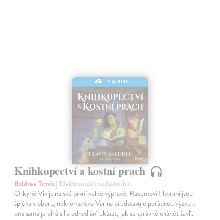
E-AUDIO
Knihkupectví a kostní prach
Baldree Travis
| Elektronická audiokniha
Orkyně Viv je na své první velké výpravě. Rakemovi Havrani jsou
špička v oboru, nekromantka Varina představuje pořádnou výzvu a
ona sama je plná sil a odhodlání ukázat, jak se správně ohánět šavlí.