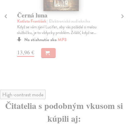
Černá luna
Pl
Kotleta František
| Elektronická audiokniha
Pec
Když se vám zjeví Lucifer, aby vás požádal o malou
Pov
službičku, je to vždycky problém. Zvlášť, když se...
set
Na stiahnutie ako
MP3
13,96 €
11
High-contrast mode
Čitatelia s podobným vkusom si
kúpili aj: