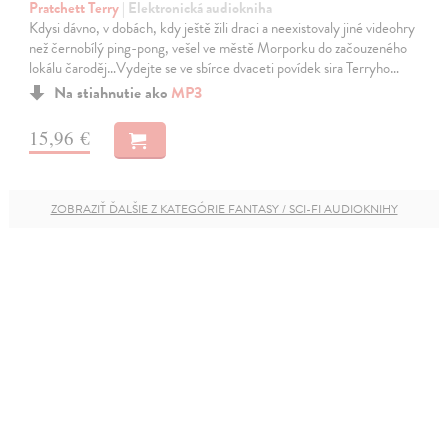
Pratchett Terry
| Elektronická audiokniha
Kdysi dávno, v dobách, kdy ještě žili draci a neexistovaly jiné videohry
než černobílý ping-pong, vešel ve městě Morporku do začouzeného
lokálu čaroděj…Vydejte se ve sbírce dvaceti povídek sira Terryho…
Na stiahnutie ako
MP3
15,96 €
ZOBRAZIŤ ĎALŠIE Z KATEGÓRIE FANTASY / SCI-FI AUDIOKNIHY