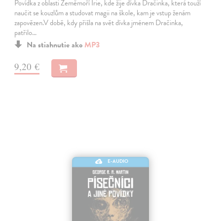
Povídka z oblasti Zeměmoří Irie, kde žije dívka Dračinka, která touží
naučit se kouzlům a studovat magii na škole, kam je vstup ženám
zapovězen.V době, kdy přišla na svět dívka jménem Dračinka,
patřilo…
Na stiahnutie ako
MP3
9,20 €
E-AUDIO