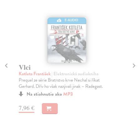
E-AUDIO
Vlci
Fa
k
Kotleta František
| Elektronická audiokniha
Prequel ze série Bratrstvo krve Nechal si říkat
Kot
Gerhard. Dřív ho však nazývali jinak – Radegast.
Aud
akč
Na stiahnutie ako
MP3
Za
7,96 €
11
11