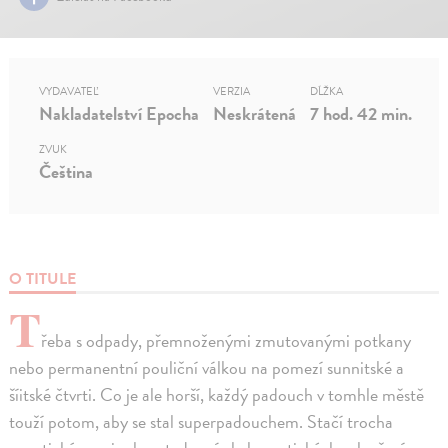
VYDAVATEĽ
VERZIA
DĹŽKA
Nakladatelství Epocha
Neskrátená
7 hod. 42 min.
ZVUK
Čeština
O TITULE
T
řeba s odpady, přemnoženými zmutovanými potkany
nebo permanentní pouliční válkou na pomezí sunnitské a
šíitské čtvrti. Co je ale horší, každý padouch v tomhle městě
touží potom, aby se stal superpadouchem. Stačí trocha