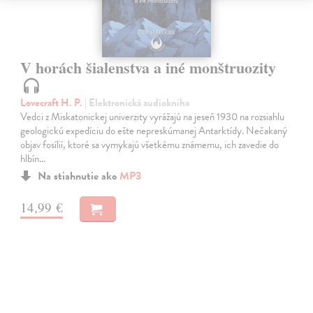
V horách šialenstva a iné monštruozity
Lovecraft H. P.
| Elektronická audiokniha
Vedci z Miskatonickej univerzity vyrážajú na jeseň 1930 na rozsiahlu
geologickú expedíciu do ešte nepreskúmanej Antarktídy. Nečakaný
objav fosílií, ktoré sa vymykajú všetkému známemu, ich zavedie do
hlbín…
Na stiahnutie ako
MP3
14,99 €