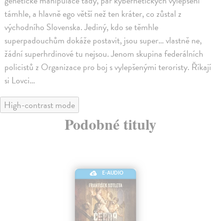
genetické manipulace tady, pár kybernetických vylepšení
támhle, a hlavně ego větší než ten kráter, co zůstal z
východního Slovenska. Jediný, kdo se těmhle
superpadouchům dokáže postavit, jsou super… vlastně ne,
žádní superhrdinové tu nejsou. Jenom skupina federálních
policistů z Organizace pro boj s vylepšenými teroristy. Říkají
si Lovci…
High-contrast mode
Podobné tituly
E-AUDIO