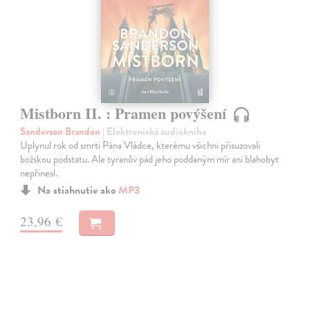
Mistborn II. : Pramen povýšení
Sanderson Brandon
| Elektronická audiokniha
Uplynul rok od smrti Pána Vládce, kterému všichni přisuzovali
božskou podstatu. Ale tyranův pád jeho poddaným mír ani blahobyt
nepřinesl.
Na stiahnutie ako
MP3
23,96 €