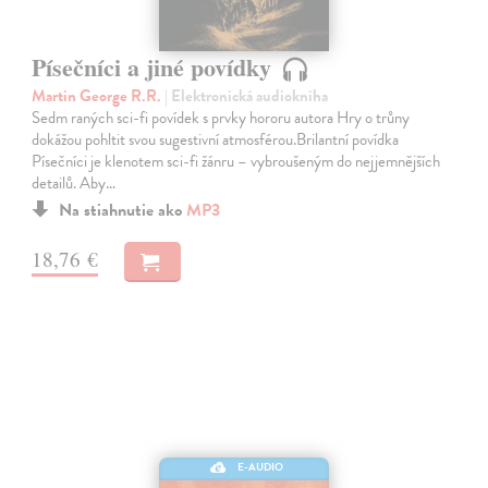
Písečníci a jiné povídky
Martin George R.R.
| Elektronická audiokniha
Sedm raných sci-fi povídek s prvky hororu autora Hry o trůny
dokážou pohltit svou sugestivní atmosférou.Brilantní povídka
Písečníci je klenotem sci-fi žánru – vybroušeným do nejjemnějších
detailů. Aby…
Na stiahnutie ako
MP3
18,76 €
E-AUDIO