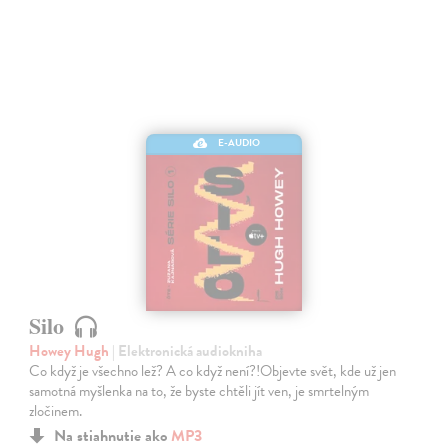
E-AUDIO
Silo
Howey Hugh
| Elektronická audiokniha
Co když je všechno lež? A co když není?!Objevte svět, kde už jen
samotná myšlenka na to, že byste chtěli jít ven, je smrtelným
zločinem.
Na stiahnutie ako
MP3