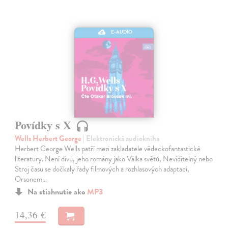
E-AUDIO
Povídky s X
Wells Herbert George
| Elektronická audiokniha
Herbert George Wells patří mezi zakladatele vědeckofantastické
literatury. Není divu, jeho romány jako Válka světů, Neviditelný nebo
Stroj času se dočkaly řady filmových a rozhlasových adaptací,
Orsonem…
Na stiahnutie ako
MP3
14,36 €