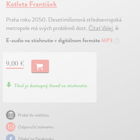
Kotleta František
Praha roku 2050. Desetimilionová středoevropská
metropole má svých problémů dost.
Čítať ďalej
↓
E-audio na stiahnutie v digitálnom formáte
MP3
?
9,00 €
Titul je dostupný ihneď na stiahnutie
Pridať do wishlistu
Odporučiť známemu
Zdielať na Facebooku