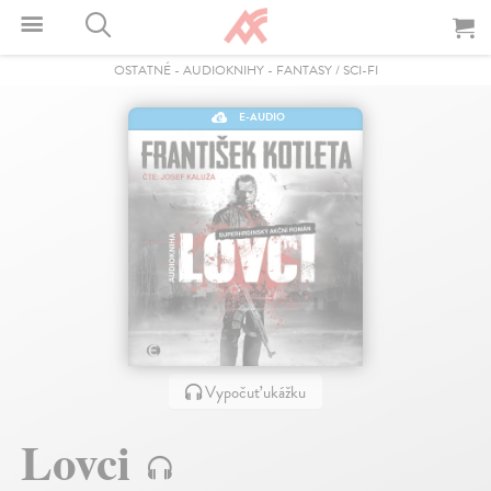
OSTATNÉ
-
AUDIOKNIHY
-
FANTASY / SCI-FI
E-AUDIO
Vypočuť ukážku
Lovci