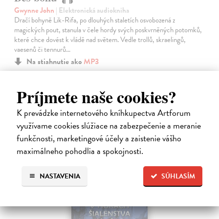
Gwynne John
| Elektronická audiokniha
Dračí bohyně Lik-Rifa, po dlouhých staletích osvobozená z
magických pout, stanula v čele hordy svých poskvrněných potomků,
které chce dovést k vládě nad světem. Vedle trollů, skraelingů,
vaesenů či tennurů…
Na stiahnutie ako
MP3
19,88 €
Príjmete naše cookies?
K prevádzke internetového kníhkupectva Artforum
využívame cookies slúžiace na zabezpečenie a meranie
funkčnosti, marketingové účely a zaistenie vášho
maximálneho pohodlia a spokojnosti.
NASTAVENIA
SÚHLASÍM
E-AUDIO