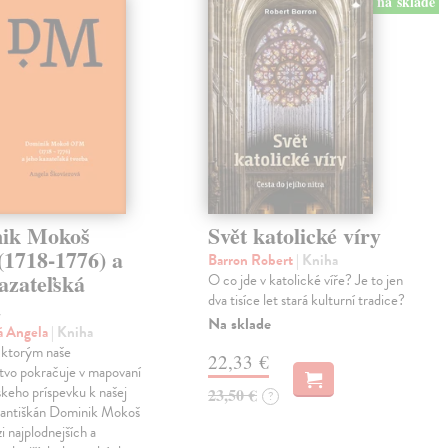
na sklade
ik Mokoš
Svět katolické víry
1718-1776) a
Barron Robert
| Kniha
azateľská
O co jde v katolické víře? Je to jen
dva tisíce let stará kulturní tradice?
a
Na sklade
á Angela
| Kniha
l, ktorým naše
22,33 €
tvo pokračuje v mapovaní
skeho príspevku k našej
23,50 €
?
Františkán Dominik Mokoš
i najplodnejších a