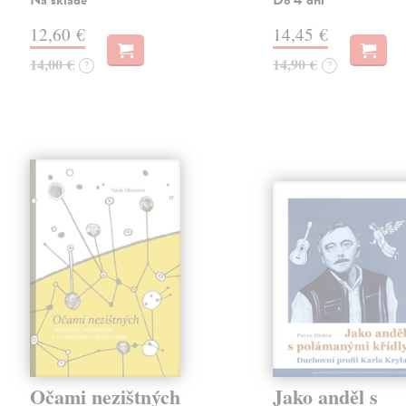
Na sklade
Do 4 dní
12,60 €
14,45 €
14,00 €
14,90 €
?
?
Očami nezištných
Jako anděl s