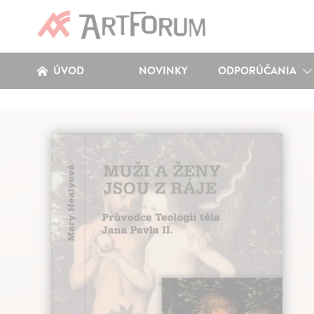
ÚVOD
NOVINKY
ODPORÚČANIA