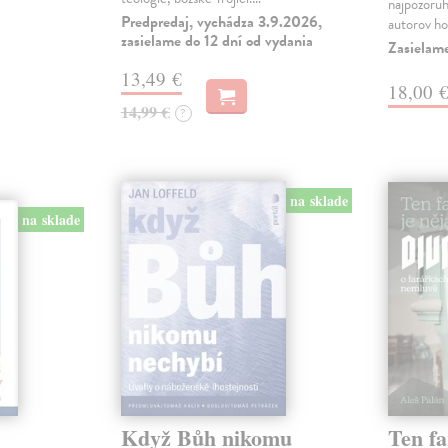
najpozoru
Predpredaj, vychádza 3.9.2026,
autorov ho
zasielame do 12 dní od vydania
Zasielam
13,49 €
18,00 
14,99 €
?
na sklade
na sklade
Když Bůh nikomu
Ten fa