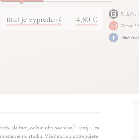
Pridať do w
titul je vypredaný
4,80 €
Odporuči
Zdielať na
ch, ale tam, odkud oba pocházejí - v ráji. Lze
 samostatnému studiu. Všechno, co potřebujete