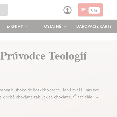
0 ks
E-KNIHY
OSTATNÉ
DAROVACIE KARTY
 Prúvodce Teologií
saná hluboko do lidského srdce. Jan Pavel II. nás zve
e k sobě chováme tak, jak se chováme.
Čítať ďalej
↓