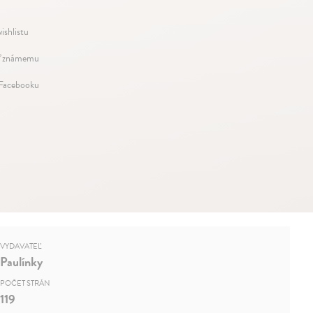
ishlistu
ť známemu
 Facebooku
VYDAVATEĽ
Paulínky
POČET STRÁN
119