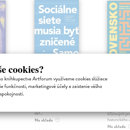
še cookies?
ejisté
Sociálne siete musia
Slovens
ho kníhkupectva Artforum využívame cookies slúžiace
byť zničené
prichád
e funkčnosti, marketingové účely a zaistenie vášho
sme. Ka
iha
Marec Samo
| Kniha
spokojnosti.
právěl o
Sociálne siete nám ubližujú ako
Mikloško Fra
o nejisté
jednotlivcom a kazia medziľudské
Monograficky
ý román
vzťahy, rozkladajú spoločnosť a
publikácia pri
def...
kľúčových pr
historického u
Na sklade
?
Na sklade