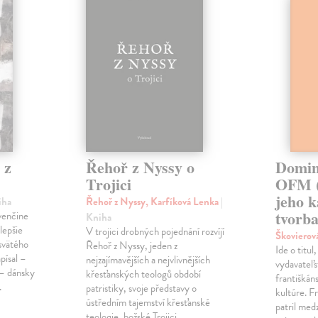
 z
Řehoř z Nyssy o
Domin
Trojici
OFM (
jeho k
iha
Řehoř z Nyssy, Karfíková Lenka
|
tvorb
ovenčine
Kniha
lepšie
V trojici drobných pojednání rozvíjí
Škovierov
svätého
Řehoř z Nyssy, jeden z
Ide o titu
apísal –
nejzajímavějších a nejvlivnějších
vydavateľs
 – dánsky
křesťanských teologů období
františkán
.
patristiky, svoje představy o
kultúre. 
ústředním tajemství křesťanské
patril medz
teologie, božské Trojici.…