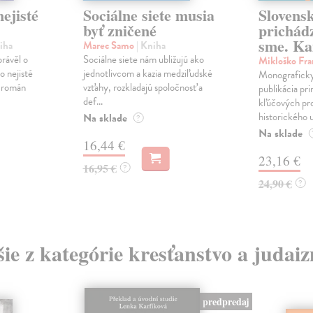
ejisté
Sociálne siete musia
Slovens
byť zničené
prichád
sme. Ka
iha
Marec Samo
| Kniha
právěl o
Sociálne siete nám ubližujú ako
Mikloško Fra
o nejisté
jednotlivcom a kazia medziľudské
Monograficky
ý román
vzťahy, rozkladajú spoločnosť a
publikácia pri
def...
kľúčových pr
historického u
Na sklade
?
Na sklade
16,44 €
23,16 €
16,95 €
?
24,90 €
?
šie z kategórie kresťanstvo a judai
predpredaj