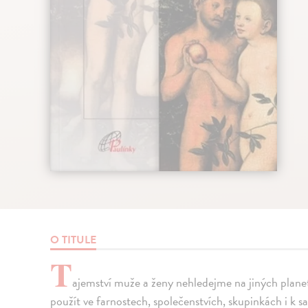
O TITULE
T
ajemství muže a ženy nehledejme na jiných planetá
použít ve farnostech, společenstvích, skupinkách i k