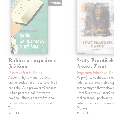
novinka
Rabín sa rozpráva s
Svätý František
Ježišom
Assisi. Život
Neusner Jacob
| Kniha
Jorgensen Johannes
| Kn
Autor knihy sa v duchu stáva v
Po prvý raz vychádza v sl
Galilei poslucháčom Ježišovej Reči
jeden z najznámejších a naj
na vrchu. Ako pravoverný rabín sa
spracovaných životopisov 
usiluje pozorne počúvať tohto
Františka z Assisi, ktorý n
nového učiteľa a porovnáva jeho
možno trochu prekvapivo
učenie s tým, čo hovorí židovská
autor Johannes Jorgensen
Tóra.
Plynulým…