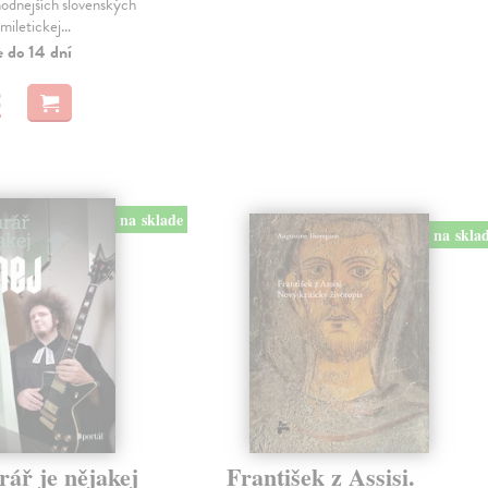
hodnejších slovenských
miletickej…
e do 14 dní
€
na sklade
na skla
rář je nějakej
František z Assisi.