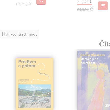
31,21 €
19,95 €
?
32,85 €
?
High-contrast mode
Čit