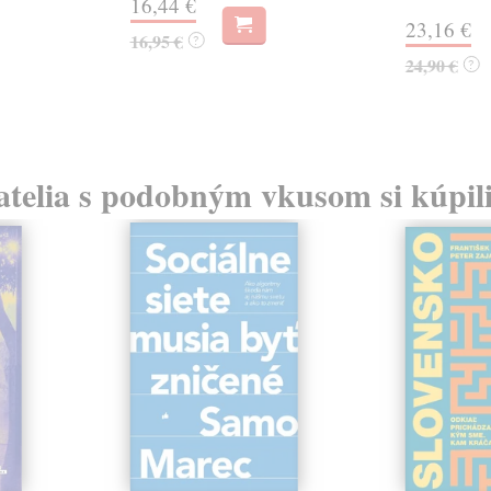
16,44 €
23,16 €
16,95 €
?
24,90 €
?
atelia s podobným vkusom si kúpili