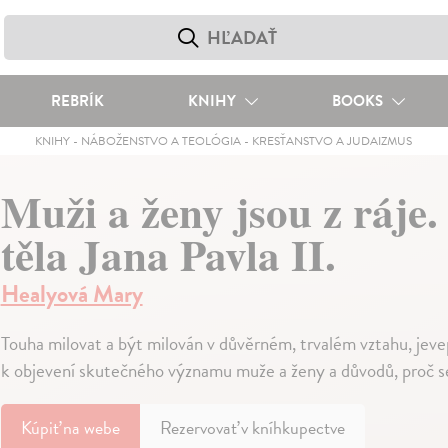
REBRÍK
KNIHY
BOOKS
KNIHY
-
NÁBOŽENSTVO A TEOLÓGIA
-
KRESŤANSTVO A JUDAIZMUS
Muži a ženy jsou z ráje.
těla Jana Pavla II.
Healyová Mary
Touha milovat a být milován v důvěrném, trvalém vztahu, jevep
k objevení skutečného významu muže a ženy a důvodů, proč s
Kúpiť
na webe
Rezervovať v kníhkupectve