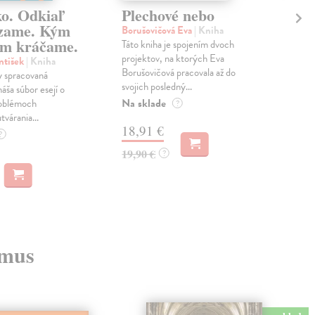
ko. Odkiaľ
Plechové nebo
Po
zame. Kým
Borušovičová Eva
| Kniha
Kun
m kráčame.
Táto kniha je spojením dvoch
Poma
projektov, na ktorých Eva
čty
ntišek
| Kniha
Borušovičová pracovala až do
naps
 spracovaná
svojich posledný...
česk
náša súbor esejí o
Na sklade
Na 
oblémoch
?
tvárania...
18,91 €
14
?
19,90 €
15,
?
zmus