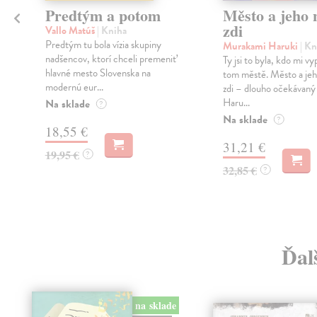
Predtým a potom
Město a jeho n
zdi
Vallo Matúš
| Kniha
Predtým tu bola vízia skupiny
Murakami Haruki
| Kn
nadšencov, ktorí chceli premeniť
Ty jsi to byla, kdo mi vy
hlavné mesto Slovenska na
tom městě. Město a jeh
modernú eur...
zdi – dlouho očekávan
Haru...
Na sklade
?
Na sklade
?
18,55 €
31,21 €
19,95 €
?
32,85 €
?
Ďal
na sklade