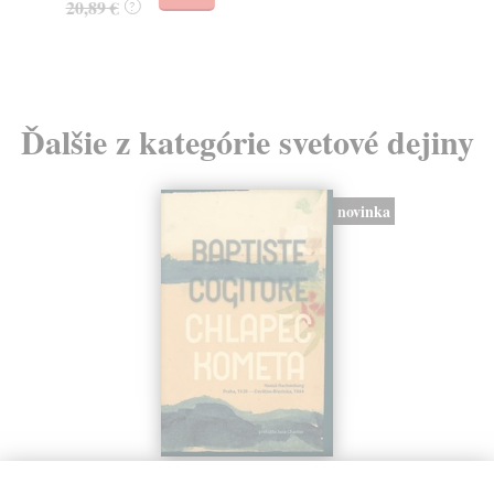
20,89 €
?
Ďalšie z kategórie svetové dejiny
novinka
Chlapec kometa