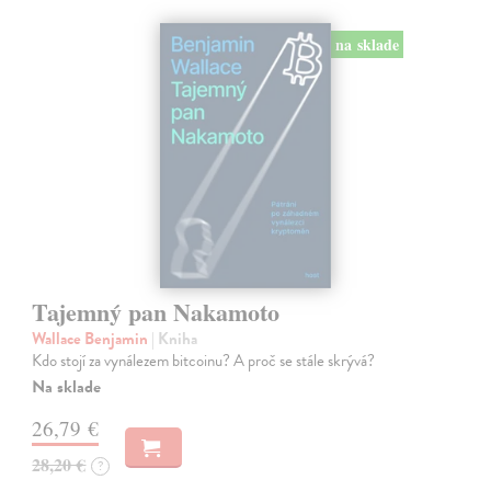
na sklade
Tajemný pan Nakamoto
Wallace Benjamin
| Kniha
Kdo stojí za vynálezem bitcoinu? A proč se stále skrývá?
Na sklade
26,79 €
28,20 €
?