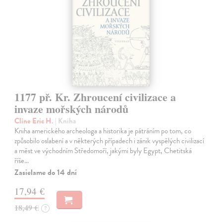
1177 př. Kr. Zhroucení civilizace a
invaze mořských národů
Cline Eric H.
| Kniha
Kniha amerického archeologa a historika je pátráním po tom, co
způsobilo oslabení a v některých případech i zánik vyspělých civilizací
a měst ve východním Středomoří, jakými byly Egypt, Chetitská
říše…
Zasielame do 14 dní
17,94 €
18,49 €
?