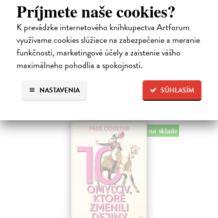
Príjmete naše cookies?
Cogitore Baptiste
| Kniha
Neuvěřitelný příběh mladičkého „básníka z Terezína“ Hanuše
Hachenburga (1929–1944). Baptiste Cogitore jemně, s velkou
K prevádzke internetového kníhkupectva Artforum
empatií proniká do krátkého, pohnutého a přitom bohatého života
využívame cookies slúžiace na zabezpečenie a meranie
židovského chlapce…
funkčnosti, marketingové účely a zaistenie vášho
Zasielame do 12 dní
maximálneho pohodlia a spokojnosti.
16,38 €
18,20 €
NASTAVENIA
SÚHLASÍM
?
na sklade