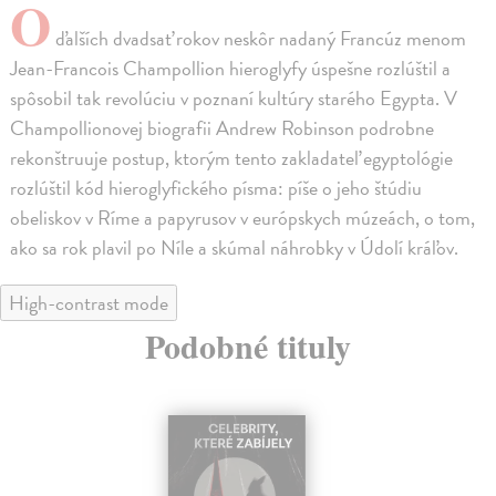
O
ďalších dvadsať rokov neskôr nadaný Francúz menom
Jean-Francois Champollion hieroglyfy úspešne rozlúštil a
spôsobil tak revolúciu v poznaní kultúry starého Egypta. V
Champollionovej biografii Andrew Robinson podrobne
rekonštruuje postup, ktorým tento zakladateľ egyptológie
rozlúštil kód hieroglyfického písma: píše o jeho štúdiu
obeliskov v Ríme a papyrusov v európskych múzeách, o tom,
ako sa rok plavil po Níle a skúmal náhrobky v Údolí kráľov.
High-contrast mode
Podobné tituly