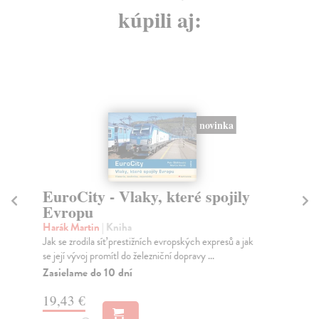
kúpili aj:
novinka
EuroCity - Vlaky, které spojily
M
Evropu
Ad
„Ře
Harák Martin
| Kniha
výh
Jak se zrodila síť prestižních evropských expresů a jak
se její vývoj promítl do železniční dopravy ...
Do
Zasielame do 10 dní
4,
19,43 €
4,