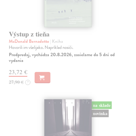
Výstup z tieňa
McDonald Bernadette
| Kniha
Hovorili im všelijako. Napríklad nosiči.
Predpredaj, vychádza 20.8.2026, zasielame do 5 dní od
vydania
23,72 €
27,90 €
?
na sklade
novinka