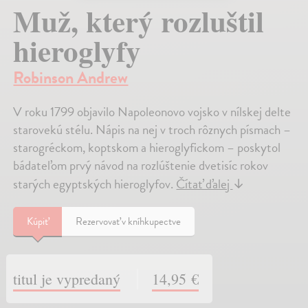
Muž, který rozluštil
hieroglyfy
Robinson Andrew
V roku 1799 objavilo Napoleonovo vojsko v nílskej delte
starovekú stélu. Nápis na nej v troch rôznych písmach –
starogréckom, koptskom a hieroglyfickom – poskytol
bádateľom prvý návod na rozlúštenie dvetisíc rokov
starých egyptských hieroglyfov.
Čítať ďalej
↓
Kúpiť
Rezervovať v kníhkupectve
titul je vypredaný
14,95 €