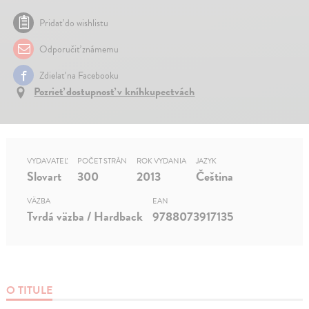
Pridať do wishlistu
Odporučiť známemu
Zdielať na Facebooku
Pozrieť dostupnosť v kníhkupectvách
VYDAVATEĽ
POČET STRÁN
ROK VYDANIA
JAZYK
Slovart
300
2013
Čeština
VÄZBA
EAN
Tvrdá väzba / Hardback
9788073917135
O TITULE