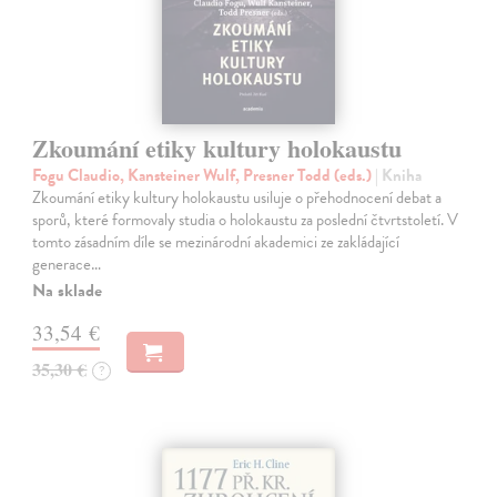
Zkoumání etiky kultury holokaustu
Fogu Claudio, Kansteiner Wulf, Presner Todd (eds.)
| Kniha
Zkoumání etiky kultury holokaustu usiluje o přehodnocení debat a
sporů, které formovaly studia o holokaustu za poslední čtvrtstoletí. V
tomto zásadním díle se mezinárodní akademici ze zakládající
generace…
Na sklade
33,54 €
35,30 €
?