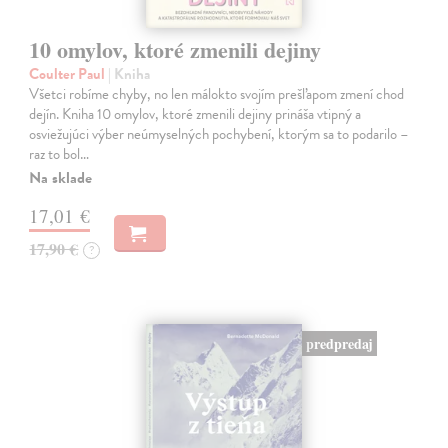
10 omylov, ktoré zmenili dejiny
Coulter Paul
| Kniha
Všetci robíme chyby, no len málokto svojím prešľapom zmení chod
dejín. Kniha 10 omylov, ktoré zmenili dejiny prináša vtipný a
osviežujúci výber neúmyselných pochybení, ktorým sa to podarilo –
raz to bol…
Na sklade
17,01 €
17,90 €
?
predpredaj