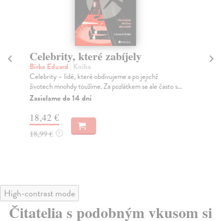
Celebrity, které zabíjely
Z
Birke Eduard
| Kniha
Be
Celebrity – lidé, které obdivujeme a po jejichž
Říš
životech mnohdy toužíme. Za pozlátkem se ale často s...
mís
Zasielame do 14 dní
Za
18,42 €
16
18,99 €
16
?
High-contrast mode
Čitatelia s podobným vkusom si