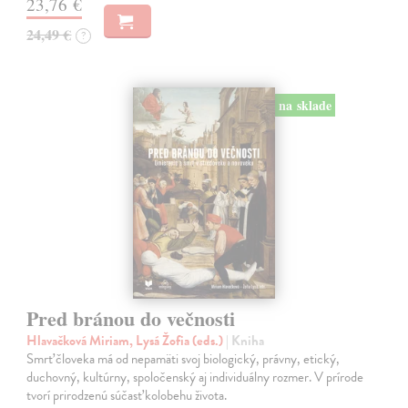
23,76 €
24,49 €
?
na sklade
Pred bránou do večnosti
Hlavačková Miriam, Lysá Žofia (eds.)
| Kniha
Smrť človeka má od nepamäti svoj biologický, právny, etický,
duchovný, kultúrny, spoločenský aj individuálny rozmer. V prírode
tvorí prirodzenú súčasť kolobehu života.