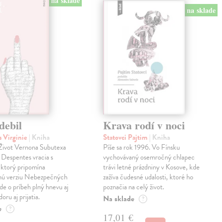
na sklade
na sklade
debil
Krava rodí v noci
 Virginie
| Kniha
Statovci Pajtim
| Kniha
i Život Vernona Subutexa
Píše sa rok 1996. Vo Fínsku
e Despentes vracia s
vychovávaný osemročný chlapec
ktorý pripomína
trávi letné prázdniny v Kosove, kde
snú verziu Nebezpečných
zažíva čudesné udalosti, ktoré ho
Ide o príbeh plný hnevu aj
poznačia na celý život.
oru aj prijatia.
Na sklade
?
e
?
17,01 €