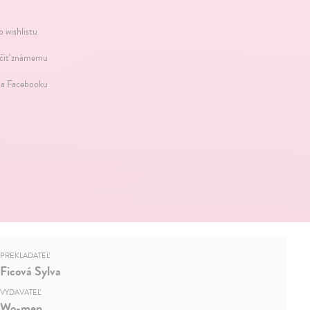
o wishlistu
iť známemu
na Facebooku
PREKLADATEĽ
Ficová Sylva
VYDAVATEĽ
Wo-men