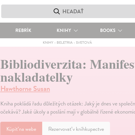
REBRÍK
KNIHY
BOOKS
KNIHY
-
BELETRIA
-
SVETOVÁ
Bibliodiverzita: Manifes
nakladatelky
Hawthorne Susan
Kniha pokládá řadu důležitých otázek: Jaký je dnes ve společno
očekává? Jaké úkoly a poslání mají v globálně řízené ekonom
Kúpiť
na webe
Rezervovať v kníhkupectve