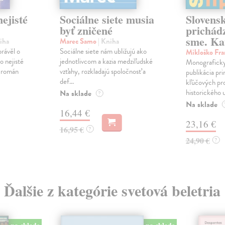
ejisté
Sociálne siete musia
Slovens
byť zničené
prichád
sme. Ka
iha
Marec Samo
| Kniha
právěl o
Sociálne siete nám ubližujú ako
Mikloško Fra
o nejisté
jednotlivcom a kazia medziľudské
Monograficky
ý román
vzťahy, rozkladajú spoločnosť a
publikácia pri
def...
kľúčových pr
historického u
Na sklade
?
Na sklade
16,44 €
23,16 €
16,95 €
?
24,90 €
?
Ďalšie z kategórie svetová beletria