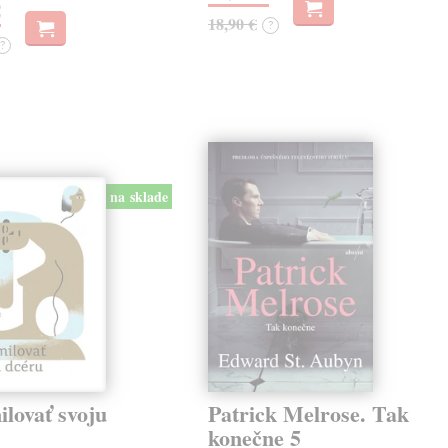
€
18,90 €
?
?
na sklade
lovať svoju
Patrick Melrose. Tak
konečne 5