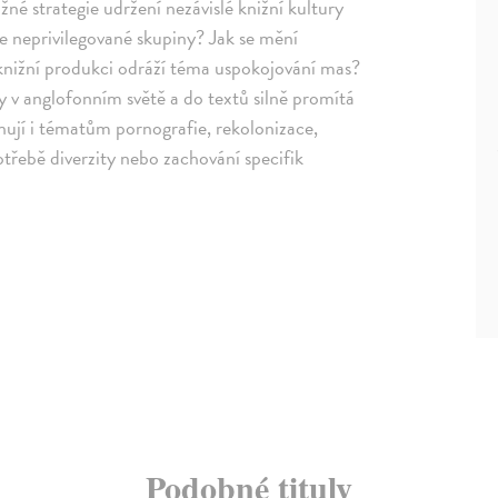
né strategie udržení nezávislé knižní kultury
xe neprivilegované skupiny? Jak se mění
v knižní produkci odráží téma uspokojování mas?
ky v anglofonním světě a do textů silně promítá
ěnují i tématům pornografie, rekolonizace,
otřebě diverzity nebo zachování specifik
Podobné tituly