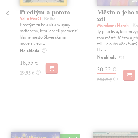
Predtým a potom
Město a jeho n
zdi
Vallo Matúš
| Kniha
Predtým tu bola vízia skupiny
Murakami Haruki
| Kn
nadšencov, ktorí chceli premeniť
Ty jsi to byla, kdo mi vy
hlavné mesto Slovenska na
tom městě. Město a jeh
modernú eur...
zdi – dlouho očekávan
Haru...
Na sklade
?
Na sklade
?
18,55 €
30,22 €
19,95 €
?
32,85 €
?