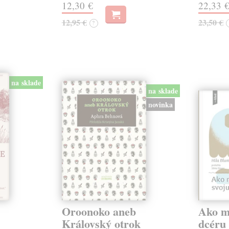
12,30 €
22,33 
12,95 €
23,50 €
?
na sklade
na sklade
novinka
Oroonoko aneb
Ako mi
Královský otrok
dcéru