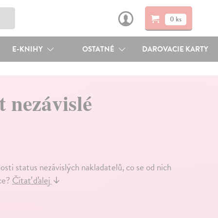
0 ks
E-KNIHY
OSTATNÉ
DAROVACIE KARTY
t nezávislé
sti status nezávislých nakladatelů, co se od nich
ice?
Čítať ďalej
↓