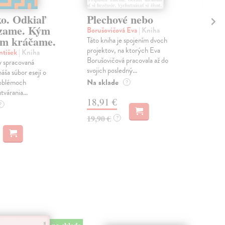
ko. Odkiaľ
Plechové nebo
Po
zame. Kým
Borušovičová Eva
| Kniha
Kun
m kráčame.
Táto kniha je spojením dvoch
Poma
projektov, na ktorých Eva
čty
ntišek
| Kniha
Borušovičová pracovala až do
naps
 spracovaná
svojich posledný...
česk
náša súbor esejí o
Na sklade
Na 
oblémoch
?
tvárania...
18,91 €
14
?
19,90 €
15,
?