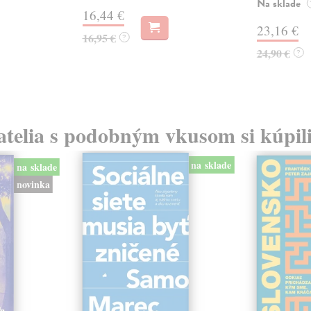
Na sklade
16,44 €
23,16 €
16,95 €
?
24,90 €
?
atelia s podobným vkusom si kúpili
na sklade
na sklade
novinka