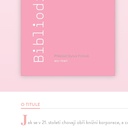
O TITULE
J
ak se v 21. století chovají obří knižní korporace, 