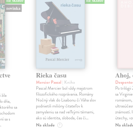
na sklade
na sklade
novinka
ctve
Rieka času
Ahoj, 
Mercier Pascal
| Kniha
Despentes
Pascal Mercier bol vždy majstrom
Po trilógi
filozofického rozprávania. Romány
sa Virgini
žila
Nočný vlak do Lisabonu či Váha slov
románom, 
do dňa,
podnietili milióny čitateľov k
ultrasúča
 ktorého sa
zamysleniu sa nad veľkými témami,
známostí. 
imochodom
ako sú identita, sloboda, čas či…
útechy, vzd
ní sa s
Na sklade
Na sklad
.
?