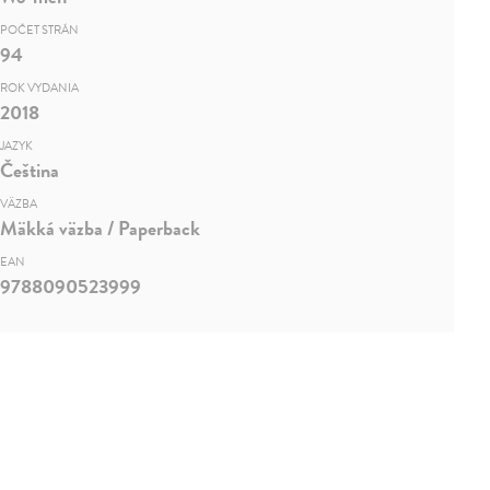
POČET STRÁN
94
ROK VYDANIA
2018
JAZYK
Čeština
VÄZBA
Mäkká väzba / Paperback
EAN
9788090523999