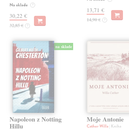
Na sklade
?
13,71 €
30,22 €
14,90 €
?
32,85 €
?
na sklade
Napoleon z Notting
Moje Antonie
Hillu
Cather Willa
| Kniha