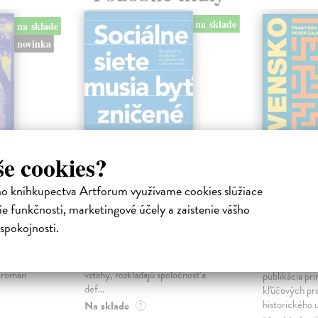
na sklade
na sklade
novinka
še cookies?
ho kníhkupectva Artforum využívame cookies slúžiace
ejisté
Sociálne siete musia
Slovens
e funkčnosti, marketingové účely a zaistenie vášho
byť zničené
prichád
spokojnosti.
sme. Ka
iha
Marec Samo
| Kniha
právěl o
Sociálne siete nám ubližujú ako
Mikloško Fra
o nejisté
jednotlivcom a kazia medziľudské
Monograficky
ý román
vzťahy, rozkladajú spoločnosť a
publikácia pri
def...
kľúčových pr
historického u
Na sklade
?