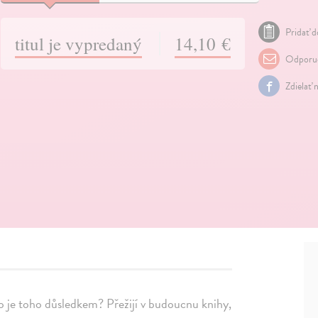
Pridať d
titul je vypredaný
14,10 €
Odporuč
Zdielať 
a co je toho důsledkem? Přežijí v budoucnu knihy,