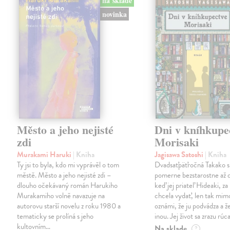
na sklade
novinka
Město a jeho nejisté
Dni v kníhkupe
zdi
Morisaki
Murakami Haruki
| Kniha
Jagisawa Satoshi
| Kniha
Ty jsi to byla, kdo mi vyprávěl o tom
Dvadsaťpäťročná Takako si 
městě. Město a jeho nejisté zdi –
pomerne bezstarostne až 
dlouho očekávaný román Harukiho
keď jej priateľ Hideaki, za
Murakamiho volně navazuje na
chcela vydať, len tak m
autorovu starší novelu z roku 1980 a
oznámi, že ju podvádza a že
tematicky se prolíná s jeho
inou. Jej život sa zrazu rúca
kultovním…
Na sklade
?