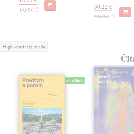
30,22 €
19,95 €
?
32,85 €
?
High-contrast mode
Čit
na sklade