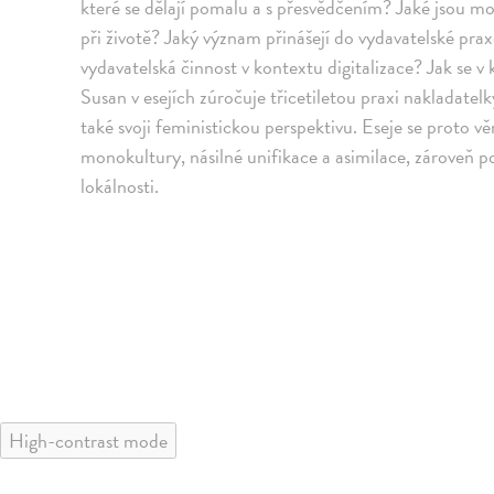
které se dělají pomalu a s přesvědčením? Jaké jsou mož
při životě? Jaký význam přinášejí do vydavatelské pra
vydavatelská činnost v kontextu digitalizace? Jak se 
Susan v esejích zúročuje třicetiletou praxi nakladatel
také svoji feministickou perspektivu. Eseje se proto v
monokultury, násilné unifikace a asimilace, zároveň p
lokálnosti.
High-contrast mode