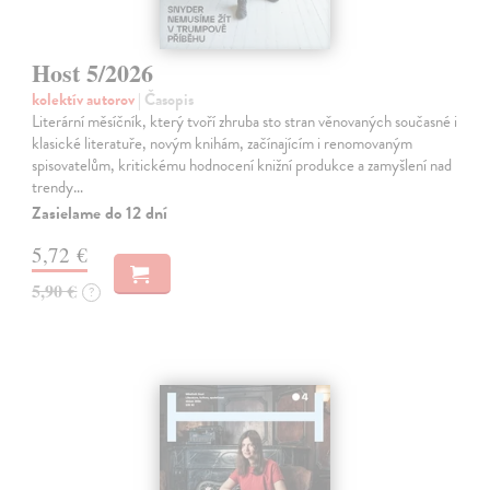
Host 5/2026
kolektív autorov
| Časopis
Literární měsíčník, který tvoří zhruba sto stran věnovaných současné i
klasické literatuře, novým knihám, začínajícím i renomovaným
spisovatelům, kritickému hodnocení knižní produkce a zamyšlení nad
trendy…
Zasielame do 12 dní
5,72 €
5,90 €
?