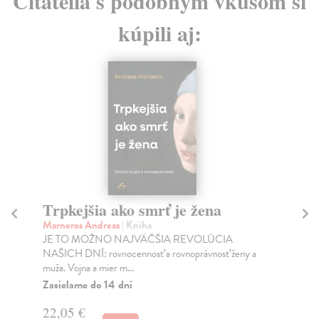
Čitatelia s podobným vkusom si
kúpili aj:
Trpkejšia ako smrť je žena
P
Marneros Andreas
| Kniha
Bor
JE TO MOŽNO NAJVÄČŠIA REVOLÚCIA
Tát
NAŠICH DNÍ: rovnocennosť a rovnoprávnosť ženy a
Bor
muža. Vojna a mier m...
Na
Zasielame do 14 dní
18
22,05 €