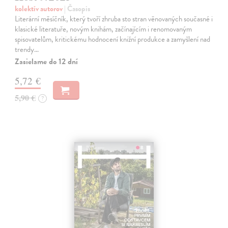
kolektív autorov
| Časopis
Literární měsíčník, který tvoří zhruba sto stran věnovaných současné i
klasické literatuře, novým knihám, začínajícím i renomovaným
spisovatelům, kritickému hodnocení knižní produkce a zamyšlení nad
trendy…
Zasielame do 12 dní
5,72 €
5,90 €
?