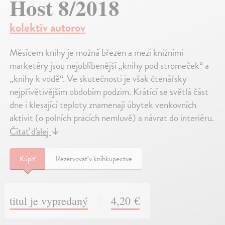
Host 8/2018
kolektív autorov
Měsícem knihy je možná březen a mezi knižními
marketéry jsou nejoblíbenější „knihy pod stromeček“ a
„knihy k vodě“. Ve skutečnosti je však čtenářsky
nejpřívětivějším obdobím podzim. Krátící se světlá část
dne i klesající teploty znamenají úbytek venkovních
aktivit (o polních pracích nemluvě) a návrat do interiéru.
Čítať ďalej
↓
Kúpiť
Rezervovať v kníhkupectve
titul je vypredaný
4,20 €