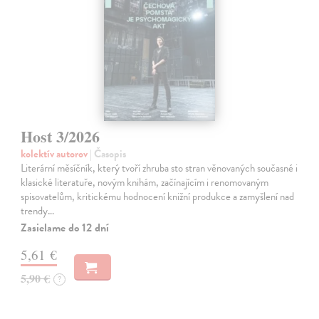
Host 3/2026
kolektív autorov
| Časopis
Literární měsíčník, který tvoří zhruba sto stran věnovaných současné i
klasické literatuře, novým knihám, začínajícím i renomovaným
spisovatelům, kritickému hodnocení knižní produkce a zamyšlení nad
trendy…
Zasielame do 12 dní
5,61 €
5,90 €
?