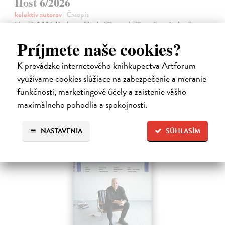
Host 6/2026
kolektív autorov
| Časopis
Host 6/2026 Osobnost Nechci žít v podmiňovacím způsobu. S
Vratislavem Maňákem o tom, proč nechce být gayem z povolání, o
Príjmete naše cookies?
literárních reportážích a vyrůstání ve Stříbře Kontexty Jan Němec:
Ministerstvo…
K prevádzke internetového kníhkupectva Artforum
Zasielame do 12 dní
využívame cookies slúžiace na zabezpečenie a meranie
5,61 €
funkčnosti, marketingové účely a zaistenie vášho
5,90 €
maximálneho pohodlia a spokojnosti.
?
NASTAVENIA
SÚHLASÍM