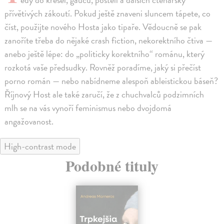
přívětivých zákoutí. Pokud ještě znaveni sluncem tápete, co
číst, použijte nového Hosta jako tipaře. Vědoucně se pak
zanoříte třeba do nějaké crash fiction, nekorektního čtiva —
anebo ještě lépe: do „politicky korektního“ románu, který
rozkotá vaše předsudky. Rovněž poradíme, jaký si přečíst
porno román — nebo nabídneme alespoň ableistickou báseň?
Říjnový Host ale také zaručí, že z chuchvalců podzimních
mlh se na vás vynoří feminismus nebo dvojdomá
angažovanost.
High-contrast mode
Podobné tituly