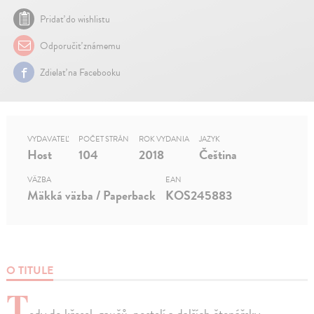
Pridať do wishlistu
Odporučiť známemu
Zdielať na Facebooku
VYDAVATEĽ
POČET STRÁN
ROK VYDANIA
JAZYK
Host
104
2018
Čeština
VÄZBA
EAN
Mäkká väzba / Paperback
KOS245883
O TITULE
T
edy do křesel, gaučů, postelí a dalších čtenářsky