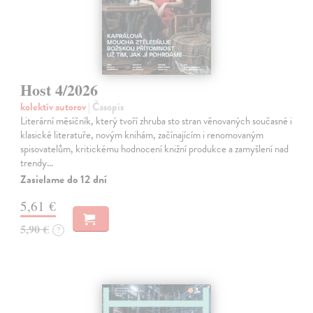
Host 4/2026
kolektív autorov
| Časopis
Literární měsíčník, který tvoří zhruba sto stran věnovaných současné i
klasické literatuře, novým knihám, začínajícím i renomovaným
spisovatelům, kritickému hodnocení knižní produkce a zamyšlení nad
trendy…
Zasielame do 12 dní
5,61 €
5,90 €
?