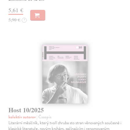
5,61 €
5,90 €
?
Host 10/2025
kolektív autorov
| Časopis
Literární měsíčník, který tvoří zhruba sto stran věnovaných současné i
klasické literatuře, novým knihám, začínajícím i renomovaným