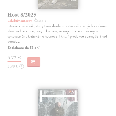
Host 8/2025
kolektív autorov
| Časopis
Literární měsíčník, který tvoří zhruba sto stran věnovaných současné i
klasické literatuře, novým knihám, začínajícím i renomovaným
spisovatelům, kritickému hodnocení knižní produkce a zamyšlení nad
trendy…
Zasielame do 12 dní
5,72 €
5,90 €
?