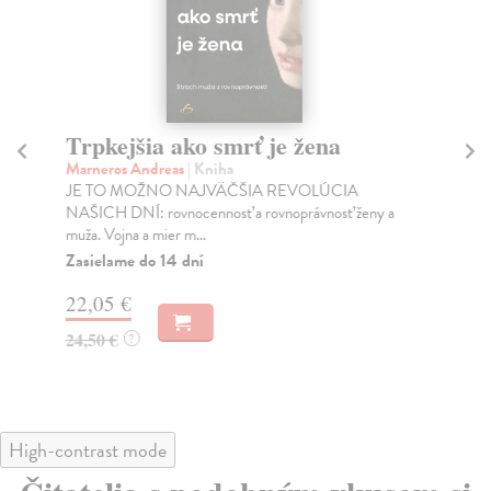
Trpkejšia ako smrť je žena
P
Marneros Andreas
| Kniha
Bor
JE TO MOŽNO NAJVÄČŠIA REVOLÚCIA
Tát
NAŠICH DNÍ: rovnocennosť a rovnoprávnosť ženy a
Bor
muža. Vojna a mier m...
Na
Zasielame do 14 dní
18
22,05 €
19
24,50 €
?
High-contrast mode