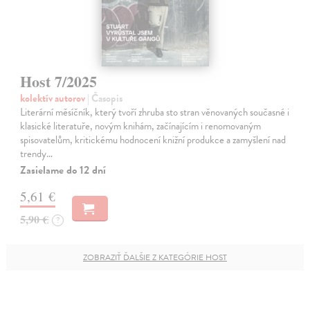
Host 7/2025
kolektív autorov
| Časopis
Literární měsíčník, který tvoří zhruba sto stran věnovaných současné i
klasické literatuře, novým knihám, začínajícím i renomovaným
spisovatelům, kritickému hodnocení knižní produkce a zamyšlení nad
trendy…
Zasielame do 12 dní
5,61 €
5,90 €
?
ZOBRAZIŤ ĎALŠIE Z KATEGÓRIE HOST