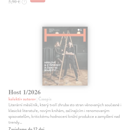
5,90 €
?
Host 1/2026
kolektív autorov
| Časopis
Literární měsíčník, který tvoří zhruba sto stran věnovaných současné i
klasické literatuře, novým knihám, začínajícím i renomovaným
spisovatelům, kritickému hodnocení knižní produkce a zamyšlení nad
trendy…
Zasielame do 12 dní