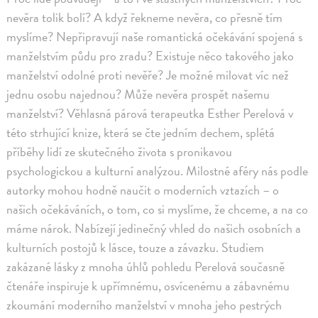
nevěra tolik bolí? A když řekneme nevěra, co přesně tím
myslíme? Nepřipravují naše romantická očekávání spojená s
manželstvím půdu pro zradu? Existuje něco takového jako
manželství odolné proti nevěře? Je možné milovat víc než
jednu osobu najednou? Může nevěra prospět našemu
manželství? Věhlasná párová terapeutka Esther Perelová v
této strhující knize, která se čte jedním dechem, splétá
příběhy lidí ze skutečného života s pronikavou
psychologickou a kulturní analýzou. Milostné aféry nás podle
autorky mohou hodně naučit o moderních vztazích – o
našich očekáváních, o tom, co si myslíme, že chceme, a na co
máme nárok. Nabízejí jedinečný vhled do našich osobních a
kulturních postojů k lásce, touze a závazku. Studiem
zakázané lásky z mnoha úhlů pohledu Perelová současně
čtenáře inspiruje k upřímnému, osvícenému a zábavnému
zkoumání moderního manželství v mnoha jeho pestrých