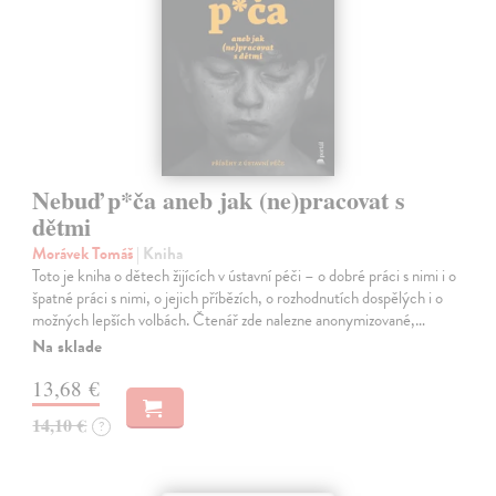
Nebuď p*ča aneb jak (ne)pracovat s
dětmi
Morávek Tomáš
| Kniha
Toto je kniha o dětech žijících v ústavní péči – o dobré práci s nimi i o
špatné práci s nimi, o jejich příbězích, o rozhodnutích dospělých i o
možných lepších volbách. Čtenář zde nalezne anonymizované,…
Na sklade
13,68 €
14,10 €
?