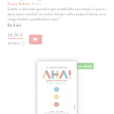
Krause Robert
| Kniha
Snažíte sa dokonale spoznať svojho predškoláka a pochopiť, čo práve v
danej situácii prežíva? Je možné vlastným úsilím podporiť zdravý vývin
mozgu dieťaťa v predškolskom veku?
Do 5 dní
19,30 €
19,90 €
?
na sklade