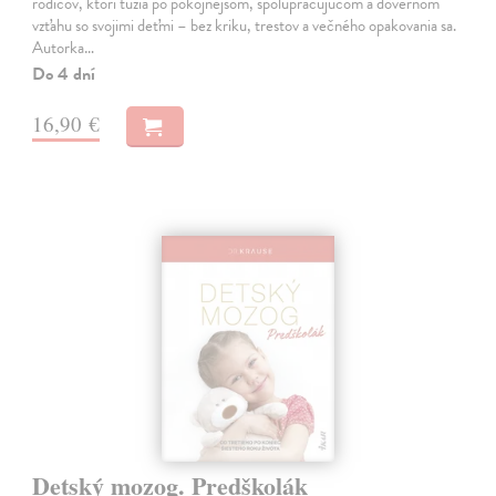
rodičov, ktorí túžia po pokojnejšom, spolupracujúcom a dôvernom
vzťahu so svojimi deťmi – bez kriku, trestov a večného opakovania sa.
Autorka…
Do 4 dní
16,90 €
Detský mozog. Predškolák