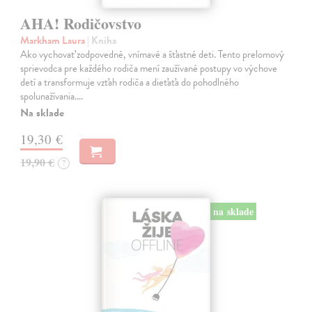
AHA! Rodičovstvo
Markham Laura
| Kniha
Ako vychovať zodpovedné, vnímavé a šťastné deti. Tento prelomový
sprievodca pre každého rodiča mení zaužívané postupy vo výchove
detí a transformuje vzťah rodiča a dieťaťa do pohodlného
spolunažívania.…
Na sklade
19,30 €
19,90 €
?
na sklade