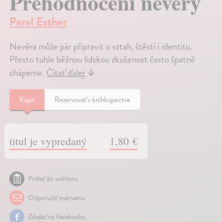
Přehodnocení nevěry
Perel Esther
Nevěra může pár připravit o vztah, štěstí i identitu.
Přesto tuhle běžnou lidskou zkušenost často špatně
chápeme.
Čítať ďalej
↓
Kúpiť
Rezervovať v kníhkupectve
titul je vypredaný
1,80 €
Pridať do wishlistu
Odporučiť známemu
Zdielať na Facebooku