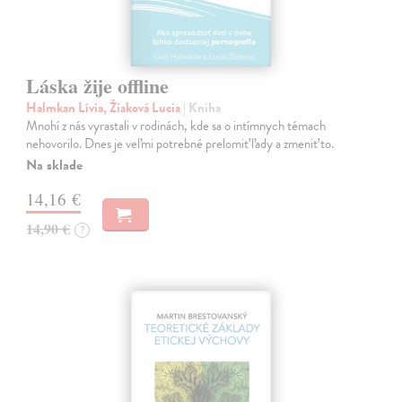
Láska žije offline
Halmkan Lívia, Žiaková Lucia
| Kniha
Mnohí z nás vyrastali v rodinách, kde sa o intímnych témach
nehovorilo. Dnes je veľmi potrebné prelomiť ľady a zmeniť to.
Na sklade
14,16 €
14,90 €
?