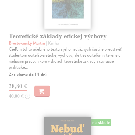
Teoretické základy etickej výchovy
Brestovanský Martin
| Kniha
Cieľom tohto učebného textu a jeho nadväzných častí je predstaviť
študentom učiteľstva etickej výchovy, ale tiež učiteľom v teréne či
riadiacim pracovníkom v školách teoretické základy a súvisiace
praktické…
Zasielame do 14 dní
38,80 €
40,00 €
?
na sklade