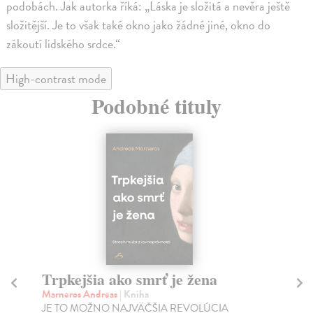
podobách. Jak autorka říká: „Láska je složitá a nevěra ještě
složitější. Je to však také okno jako žádné jiné, okno do
zákoutí lidského srdce.“
High-contrast mode
Podobné tituly
Trpkejšia ako smrť je žena
P
Marneros Andreas
| Kniha
Bor
JE TO MOŽNO NAJVÄČŠIA REVOLÚCIA
Tát