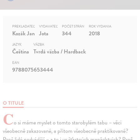
PREKLADATEĽ
VYDAVATEĽ
POČET STRÁN
ROK VYDANIA
Kozák Jan
Jota
344
2018
JAZYK
VÄZBA
Čeština
Tvrdá väzba / Hardback
EAN
9788075653444
O TITULE
C
o si máme myslet o tomto starobylém tabu – věci
všeobecně zakazované, a přitom všeobecně praktikované?
Proč lidé podvádějí – a to i ve šťastných manželstvích? Proč