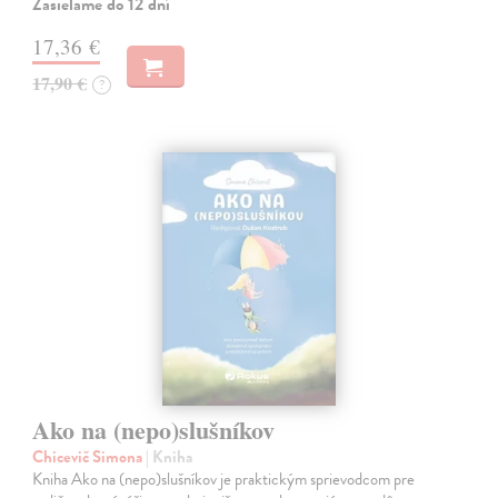
Zasielame do 12 dní
17,36 €
17,90 €
?
Ako na (nepo)slušníkov
Chicevič Simona
| Kniha
Kniha Ako na (nepo)slušníkov je praktickým sprievodcom pre