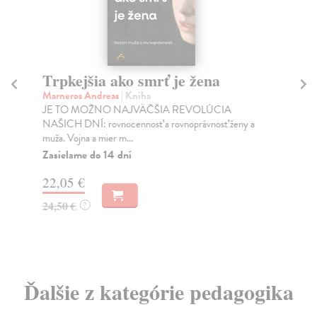
Trpkejšia ako smrť je žena
P
Marneros Andreas
| Kniha
Bor
JE TO MOŽNO NAJVÄČŠIA REVOLÚCIA
Tát
NAŠICH DNÍ: rovnocennosť a rovnoprávnosť ženy a
Bor
muža. Vojna a mier m...
Na
Zasielame do 14 dní
18
22,05 €
19
24,50 €
?
Ďalšie z kategórie pedagogika