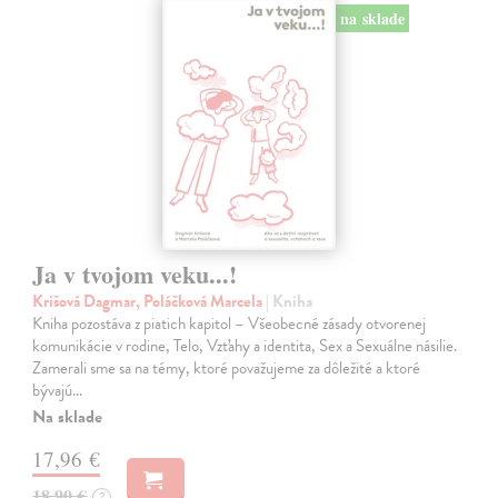
na sklade
Ja v tvojom veku...!
Krišová Dagmar, Poláčková Marcela
| Kniha
Kniha pozostáva z piatich kapitol – Všeobecné zásady otvorenej
komunikácie v rodine, Telo, Vzťahy a identita, Sex a Sexuálne násilie.
Zamerali sme sa na témy, ktoré považujeme za dôležité a ktoré
bývajú…
Na sklade
17,96 €
18,90 €
?