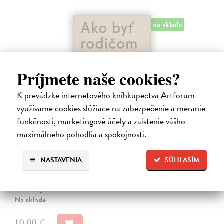
na sklade
Príjmete naše cookies?
K prevádzke internetového kníhkupectva Artforum
využívame cookies slúžiace na zabezpečenie a meranie
funkčnosti, marketingové účely a zaistenie vášho
Ako byť rodičom dieťaťa s FASD
maximálneho pohodlia a spokojnosti.
Brown Julia, Mather Mary
| Kniha
Jedna z mála kníh o poruchách fetálneho alkoholového spektra v
NASTAVENIA
SÚHLASÍM
slovenskom jazyku. Kniha nielen jasne a zrozumiteľne popisuje
problematiku FASD, ale ponúka aj konkrétne rady pri výchove detí s
touto diagnózou.…
Na sklade
10,00 €