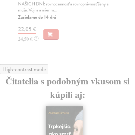
NAŠICH DNÍ: rovnocennosť a rovnoprávnosť ženy a
Bor
muža. Vojna a mier m...
Na
Zasielame do 14 dní
18
22,05 €
19
24,50 €
?
High-contrast mode
Čitatelia s podobným vkusom si
kúpili aj: