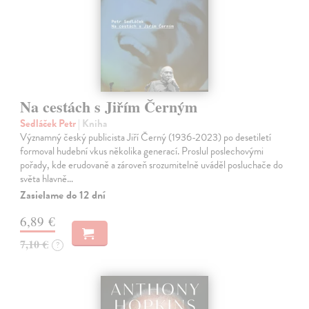
Na cestách s Jiřím Černým
Sedláček Petr
| Kniha
Významný český publicista Jiří Černý (1936-2023) po desetiletí
formoval hudební vkus několika generací. Proslul poslechovými
pořady, kde erudovaně a zároveň srozumitelně uváděl posluchače do
světa hlavně…
Zasielame do 12 dní
6,89 €
7,10 €
?