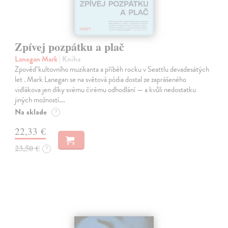
Zpívej pozpátku a plač
Lanegan Mark
| Kniha
Zpověď kultovního muzikanta a příběh rocku v Seattlu devadesátých
let . Mark Lanegan se na světová pódia dostal ze zaprášeného
vidlákova jen díky svému čirému odhodlání — a kvůli nedostatku
jiných možností.…
Na sklade
?
22,33 €
23,50 €
?