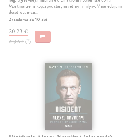
nejprogresivnější mladí umělci žili a tvořili v bohémské čtvrti
Montmartre na kopci pod starými větrnými mlýny. V následujícím
desetiletí, mezi…
Zasielame do 10 dní
20,23 €
20,86 €
?
Disident: Alexej Navaľnyj (slovenské