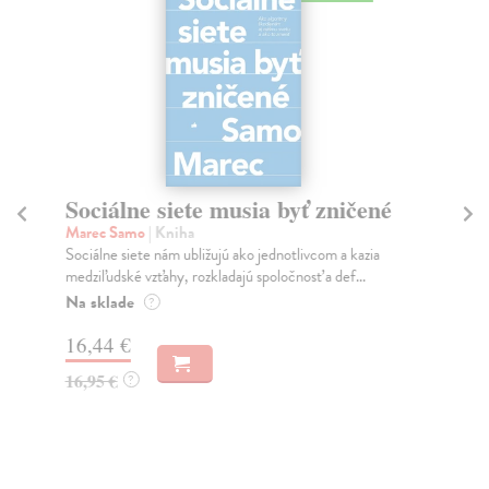
Sociálne siete musia byť zničené
S
K
Marec Samo
| Kniha
Sociálne siete nám ubližujú ako jednotlivcom a kazia
Mik
medziľudské vzťahy, rozkladajú spoločnosť a def...
Mon
o k
Na sklade
?
Na
16,44 €
23
16,95 €
?
24