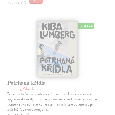
22,00 €
?
na sklade
Potrhaná křídla
Lumberg Kiba
| Kniha
Třináctiletá Memesa utekla z domova. Na konci prvního dílu
vygradovalo všudypřítomné ponižování a násilí na ženách v silně
konzervativní romské komunitě finských Kale pokusem o její
znásilnění, a svobodomyslná…