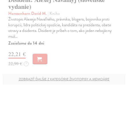
vydanie)
Herszenhorn David M.
| Kniha
Životopis Alexeja Navaľného, právnika, blogera, bojovníka proti
korupcii, lídra politickej opozície, kandidáta na prezidenta, obete
otravy a disidenta. Disident je príbeh o tom, ako jeden nebojácny
muž…
Zasielame do 14 dní
22,21 €
22,90 €
?
ZOBRAZIŤ ĎALŠIE Z KATEGÓRIE ŽIVOTOPISY A MEMOÁRE