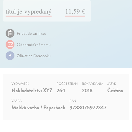
titul je vypredaný
11,59 €
Pridať do wishlistu
Odporučiť známemu
Zdielať na Facebooku
VYDAVATEĽ
POČET STRÁN
ROK VYDANIA
JAZYK
Nakladatelství XYZ
264
2018
Čeština
VÄZBA
EAN
Mäkká väzba / Paperback
9788075972347