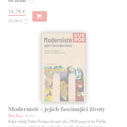
Na sklade
?
16,78 €
17,30 €
?
Modernisté - jejich fascinující životy
Roe Sue
| Kniha
Když mladý Pablo Picasso dorazil roku 1900 poprvé do Paříže,