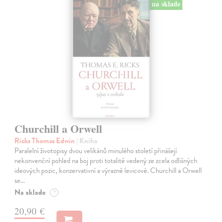
na sklade
Churchill a Orwell
Ricks Thomas Edwin
| Kniha
Paralelní životopisy dvou velikánů minulého století přinášejí
nekonvenční pohled na boj proti totalitě vedený ze zcela odlišných
ideových pozic, konzervativní a výrazně levicové. Churchill a Orwell
se…
Na sklade
?
20,90 €