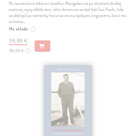
Po nacistickom lekárovi Josefovi Mengelem sa po skončení druhej
svetovej vojny zľahla zem. Jeho domovom sa stal štát Sao Paulo, kde
sa obklopil po nemecky hovoriacimi európskymi imigrantmi, ktorí mu
ochotne…
Na sklade
?
19,30 €
20,32 €
?