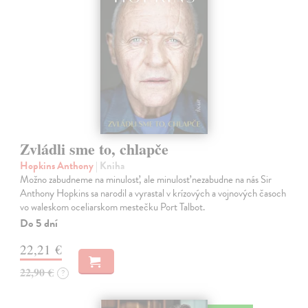
Zvládli sme to, chlapče
Hopkins Anthony
| Kniha
Možno zabudneme na minulosť, ale minulosť nezabudne na nás Sir
Anthony Hopkins sa narodil a vyrastal v krízových a vojnových časoch
vo waleskom oceliarskom mestečku Port Talbot.
Do 5 dní
22,21 €
22,90 €
?