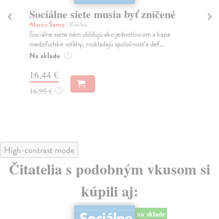
Sociálne siete musia byť zničené
S
K
Marec Samo
| Kniha
Sociálne siete nám ubližujú ako jednotlivcom a kazia
Mik
medziľudské vzťahy, rozkladajú spoločnosť a def...
Mon
o k
Na sklade
?
Na
16,44 €
23
16,95 €
?
24
High-contrast mode
Čitatelia s podobným vkusom si
kúpili aj:
na sklade