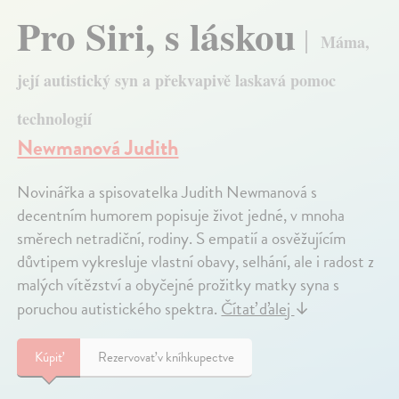
Pro Siri, s láskou
Máma,
její autistický syn a překvapivě laskavá pomoc
technologií
Newmanová Judith
Novinářka a spisovatelka Judith Newmanová s
decentním humorem popisuje život jedné, v mnoha
směrech netradiční, rodiny. S empatií a osvěžujícím
důvtipem vykresluje vlastní obavy, selhání, ale i radost z
malých vítězství a obyčejné prožitky matky syna s
poruchou autistického spektra.
Čítať ďalej
↓
Kúpiť
Rezervovať v kníhkupectve