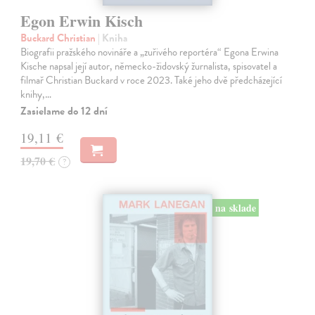
Egon Erwin Kisch
Buckard Christian
| Kniha
Biografii pražského novináře a „zuřivého reportéra“ Egona Erwina
Kische napsal její autor, německo-židovský žurnalista, spisovatel a
filmař Christian Buckard v roce 2023. Také jeho dvě předcházející
knihy,…
Zasielame do 12 dní
19,11 €
19,70 €
?
na sklade