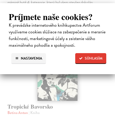
mámině bytě 4. kategorie, který byl všem otevřen dokořán.
Na sklade
?
Príjmete naše cookies?
12,92 €
K prevádzke internetového kníhkupectva Artforum
13,60 €
?
využívame cookies slúžiace na zabezpečenie a meranie
funkčnosti, marketingové účely a zaistenie vášho
maximálneho pohodlia a spokojnosti.
na sklade
NASTAVENIA
SÚHLASÍM
Tropické Bavorsko
Betina Anton
| Kniha