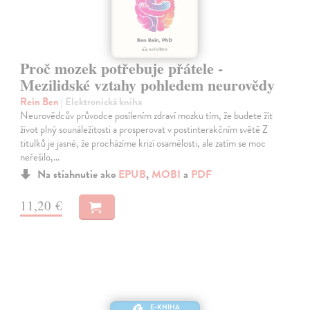
Proč mozek potřebuje přátele -
Mezilidské vztahy pohledem neurovědy
Rein Ben
| Elektronická kniha
Neurovědcův průvodce posílením zdraví mozku tím, že budete žít
život plný sounáležitosti a prosperovat v postinterakčním světě Z
titulků je jasné, že procházíme krizí osamělosti, ale zatím se moc
neřešilo,…
Na stiahnutie ako
EPUB
,
MOBI
a
PDF
11,20 €
E-KNIHA