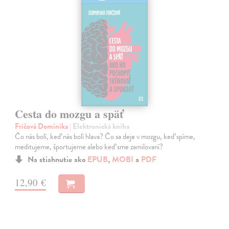
Cesta do mozgu a späť
Fričová Dominika
| Elektronická kniha
Čo nás bolí, keď nás bolí hlava? Čo sa deje v mozgu, keď spíme,
meditujeme, športujeme alebo keď sme zamilovaní?
Na stiahnutie ako
EPUB
,
MOBI
a
PDF
12,90 €