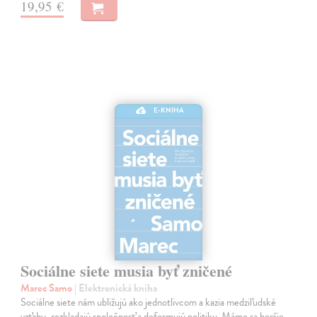
19,95 €
E-KNIHA
Sociálne siete musia byť zničené
Marec Samo
| Elektronická kniha
Sociálne siete nám ubližujú ako jednotlivcom a kazia medziľudské
vzťahy, rozkladajú spoločnosť a deformujú politiku. Máme sa horšie,