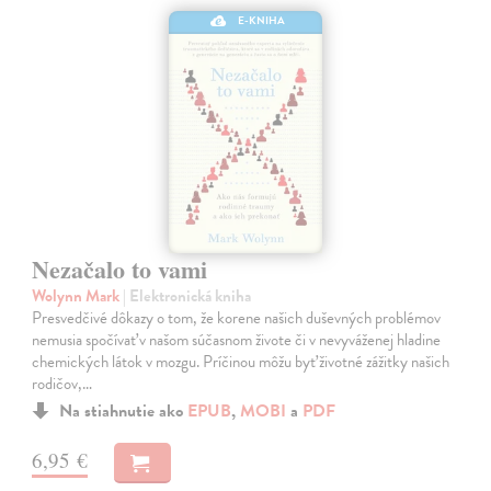
E-KNIHA
Nezačalo to vami
Wolynn Mark
| Elektronická kniha
Presvedčivé dôkazy o tom, že korene našich duševných problémov
nemusia spočívať v našom súčasnom živote či v nevyváženej hladine
chemických látok v mozgu. Príčinou môžu byť životné zážitky našich
rodičov,…
Na stiahnutie ako
EPUB
,
MOBI
a
PDF
6,95 €