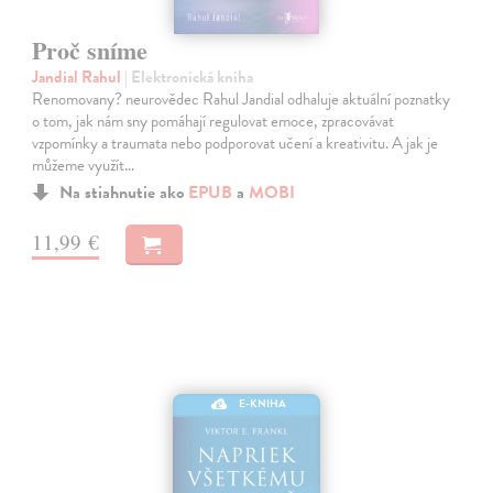
Proč sníme
Jandial Rahul
| Elektronická kniha
Renomovany? neurovědec Rahul Jandial odhaluje aktuální poznatky
o tom, jak nám sny pomáhají regulovat emoce, zpracovávat
vzpomínky a traumata nebo podporovat učení a kreativitu. A jak je
můžeme využít…
Na stiahnutie ako
EPUB
a
MOBI
11,99 €
E-KNIHA