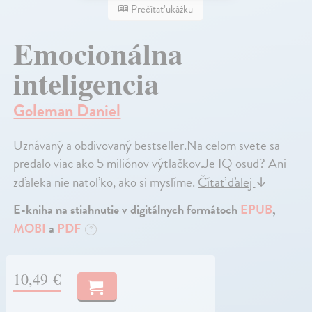
Prečítať ukážku
Emocionálna
inteligencia
Goleman Daniel
Uznávaný a obdivovaný bestseller.Na celom svete sa
predalo viac ako 5 miliónov výtlačkov.Je IQ osud? Ani
zďaleka nie natoľko, ako si myslíme.
Čítať ďalej
↓
E-kniha na stiahnutie v digitálnych formátoch
EPUB
,
MOBI
a
PDF
?
10,49 €