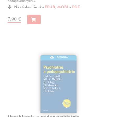
nedopovedaných…
Na stiahnutie ako
EPUB
,
MOBI
a
PDF
7,90 €
E-KNIHA
Psychiatrie a pedopsychiatrie