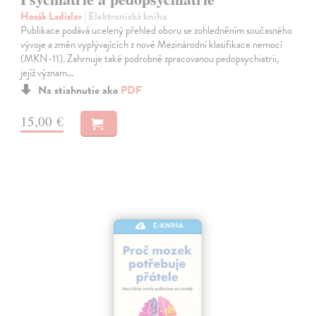
Hosák Ladislav
| Elektronická kniha
Publikace podává ucelený přehled oboru se zohledněním současného
vývoje a změn vyplývajících z nové Mezinárodní klasifikace nemocí
(MKN-11). Zahrnuje také podrobně zpracovanou pedopsychiatrii,
jejíž význam…
Na stiahnutie ako
PDF
15,00 €
E-KNIHA