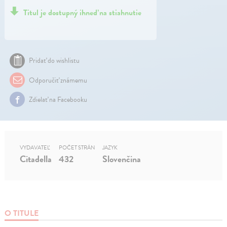
Titul je dostupný ihneď na stiahnutie
Pridať do wishlistu
Odporučiť známemu
Zdielať na Facebooku
VYDAVATEĽ
POČET STRÁN
JAZYK
Citadella
432
Slovenčina
O TITULE