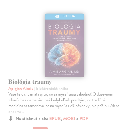
E-KNIHA
Biológia traumy
Apigian Aimie
| Elektronická kniha
Vaše telo si pamätá aj to, čo sa myseľ snaží zabudnúť O duševnom
zdraví dnes vieme viac než kedykoľvek predtým, no tradičná
medicína sa zameriava iba na myseľ a rieši následky, nie príčinu. Ak sa
chceme…
Na stiahnutie ako
EPUB
,
MOBI
a
PDF