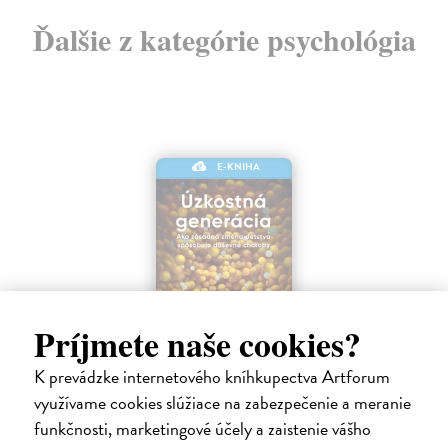
Ďalšie z kategórie psychológia
E-KNIHA
Príjmete naše cookies?
K prevádzke internetového kníhkupectva Artforum
Úzkostná generácia
využívame cookies slúžiace na zabezpečenie a meranie
Haidt Jonathan
| Elektronická kniha
funkčnosti, marketingové účely a zaistenie vášho
Po viac ako desaťročí stability sa duševné zdravie dospievajúcich