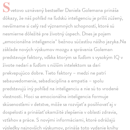
S
vetovo uznávaný bestseller Daniela Golemana prináša
dôkazy, že náš pohľad na ľudskú inteligenciu je príliš zúžený,
nevšímame si celý rad významných schopností, ktoré sú
nesmierne dôležité pre životný úspech. Dnes je pojem
„emocionálna inteligencia“ bežnou súčasťou nášho jazyka.Na
základe nových výskumov mozgu a správania Goleman
predstavuje faktory, vďaka ktorým sa ľuďom s vysokým IQ v
živote nedarí a ľuďom s nižším intelektom sa darí
prekvapujúco dobre. Tieto faktory – medzi ne patrí
sebauvedomenie, sebadisciplína a empatia – spolu
predstavujú iný pohľad na inteligenciu a nie sú to vrodené
vlastnosti. Hoci sa emocionálna inteligencia formuje
skúsenosťami v detstve, môže sa rozvíjať a posilňovať aj v
dospelosti a prinášať okamžité zlepšenia v oblasti zdravia,
vzťahov a práce. S novými informáciami, ktoré odrážajú
výsledky najnovších výskumov, prináša toto vydanie knihy