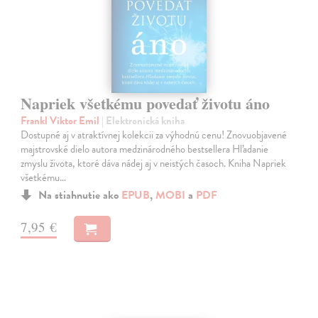
Napriek všetkému povedať životu áno
Frankl Viktor Emil
| Elektronická kniha
Dostupné aj v atraktívnej kolekcii za výhodnú cenu! Znovuobjavené
majstrovské dielo autora medzinárodného bestsellera Hľadanie
zmyslu života, ktoré dáva nádej aj v neistých časoch. Kniha Napriek
všetkému…
Na stiahnutie ako
EPUB
,
MOBI
a
PDF
7,95 €