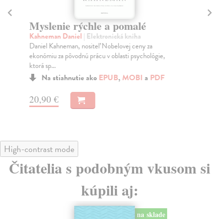
Myslenie rýchle a pomalé
De
Kahneman Daniel
| Elektronická kniha
Ta
Daniel Kahneman, nositeľ Nobelovej ceny za
Dev
ekonómiu za pôvodnú prácu v oblasti psychológie,
fas
ktorá sp...
Na stiahnutie ako
EPUB
,
MOBI
a
PDF
13
20,90 €
High-contrast mode
Čitatelia s podobným vkusom si
kúpili aj:
na sklade