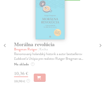
Morálna revolúcia
Zi
Bregman Rutger
| Kniha
Be
Renomovaný holandský historik a autor bestsellerov
Lie
Ľudskosť a Utópia pre realistov Rutger Bregman sa...
Odm
Na sklade
Na
?
10,36 €
21
10,90 €
22
?