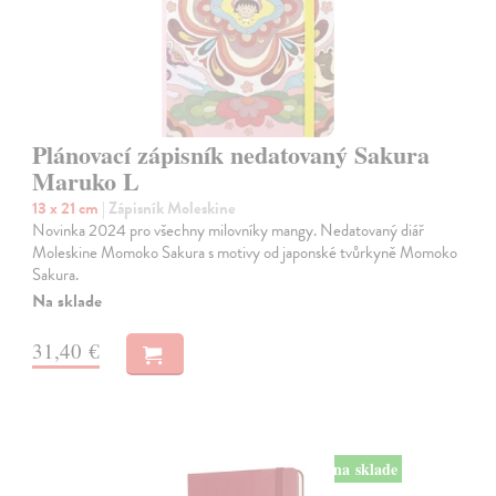
Plánovací zápisník nedatovaný Sakura
Maruko L
13 x 21 cm
| Zápisník Moleskine
Novinka 2024 pro všechny milovníky mangy. Nedatovaný diář
Moleskine Momoko Sakura s motivy od japonské tvůrkyně Momoko
Sakura.
Na sklade
31,40 €
na sklade