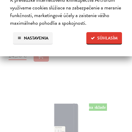
využívame cookies slúžiace na zabezpečenie a meranie
Diár Moleskine 2026 - mäkké dosky, S,
denný, čierny
funkčnosti, marketingové účely a zaistenie vášho
maximálneho pohodlia a spokojnosti.
9 x 14 cm
| Zápisník Moleskine
Denný diár vreckové veľkosti na rok 2026. Na každý deň stránka pre
poznámky a schôdzky.
NASTAVENIA
SÚHLASÍM
Na sklade
24,50 €
na sklade