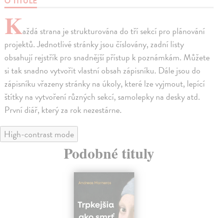
O TITULE
K
aždá strana je strukturována do tří sekcí pro plánování
projektů. Jednotlivé stránky jsou číslovány, zadní listy
obsahují rejstřík pro snadnější přístup k poznámkám. Můžete
si tak snadno vytvořit vlastní obsah zápisníku. Dále jsou do
zápisníku vřazeny stránky na úkoly, které lze vyjmout, lepící
štítky na vytvoření různých sekcí, samolepky na desky atd.
První diář, který za rok nezestárne.
High-contrast mode
Podobné tituly