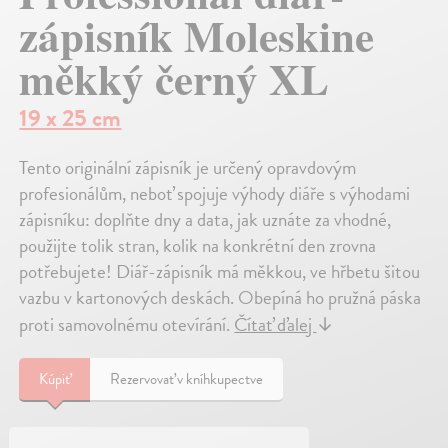
zápisník Moleskine
měkký černý XL
19 x 25 cm
Tento originální zápisník je určený opravdovým
profesionálům, neboť spojuje výhody diáře s výhodami
zápisníku: doplňte dny a data, jak uznáte za vhodné,
použijte tolik stran, kolik na konkrétní den zrovna
potřebujete! Diář-zápisník má měkkou, ve hřbetu šitou
vazbu v kartonových deskách. Obepíná ho pružná páska
proti samovolnému otevírání.
Čítať ďalej
↓
Kúpiť
Rezervovať v kníhkupectve