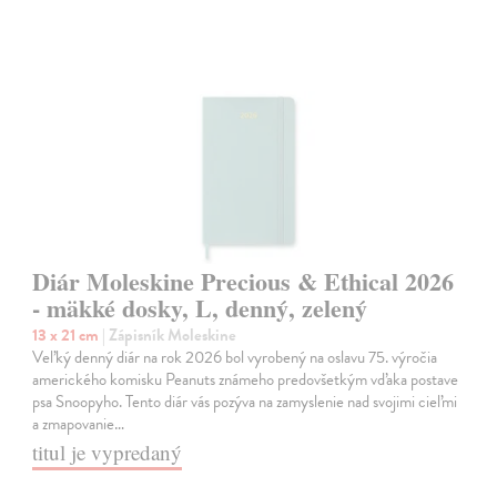
Diár Moleskine Precious & Ethical 2026
- mäkké dosky, L, denný, zelený
13 x 21 cm
| Zápisník Moleskine
Veľký denný diár na rok 2026 bol vyrobený na oslavu 75. výročia
amerického komisku Peanuts známeho predovšetkým vďaka postave
psa Snoopyho. Tento diár vás pozýva na zamyslenie nad svojimi cieľmi
a zmapovanie…
titul je vypredaný