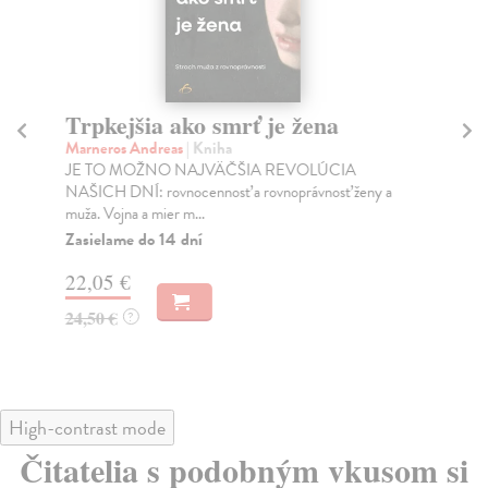
Trpkejšia ako smrť je žena
P
Marneros Andreas
| Kniha
Bor
JE TO MOŽNO NAJVÄČŠIA REVOLÚCIA
Tát
NAŠICH DNÍ: rovnocennosť a rovnoprávnosť ženy a
Bor
muža. Vojna a mier m...
Na
Zasielame do 14 dní
18
22,05 €
19
24,50 €
?
High-contrast mode
Čitatelia s podobným vkusom si