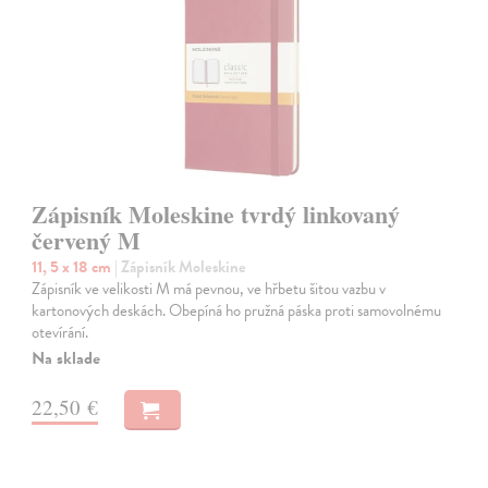
Zápisník Moleskine tvrdý linkovaný
červený M
11, 5 x 18 cm
| Zápisník Moleskine
Zápisník ve velikosti M má pevnou, ve hřbetu šitou vazbu v
kartonových deskách. Obepíná ho pružná páska proti samovolnému
otevírání.
Na sklade
22,50 €