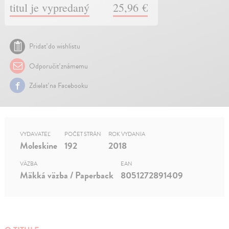
titul je vypredaný
25,96 €
Pridať do wishlistu
Odporučiť známemu
Zdielať na Facebooku
VYDAVATEĽ
POČET STRÁN
ROK VYDANIA
Moleskine
192
2018
VÄZBA
EAN
Mäkká väzba / Paperback
8051272891409