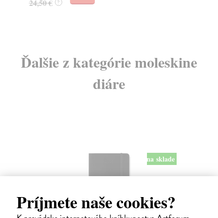
24,50 €
?
Ďalšie z kategórie moleskine
diáre
na sklade
Príjmete naše cookies?
K prevádzke internetového kníhkupectva Artforum