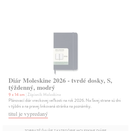
Diár Moleskine 2026 - tvrdé dosky, S,
týždenný, modrý
9 x 14 cm
| Zápisník Moleskine
Plánovací diár vreckovej veľkosti na rok 2026. Na ľavej strane sú dni
v týždni a na pravej linkovaná stránka na poznámky.
titul je vypredaný
ZOBRAZIŤ ĎALŠIE Z KATEGÓRIE MOLESKINE DIÁRE