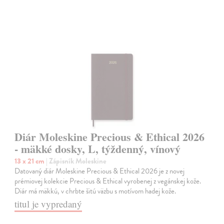
Diár Moleskine Precious & Ethical 2026
- mäkké dosky, L, týždenný, vínový
13 x 21 cm
| Zápisník Moleskine
Datovaný diár Moleskine Precious & Ethical 2026 je z novej
prémiovej kolekcie Precious & Ethical vyrobenej z vegánskej kože.
Diár má mäkkú, v chrbte šitú väzbu s motívom hadej kože.
titul je vypredaný