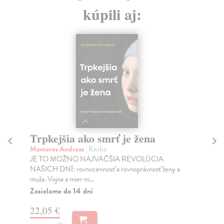
kúpili aj:
Trpkejšia ako smrť je žena
P
Marneros Andreas
| Kniha
Bor
JE TO MOŽNO NAJVÄČŠIA REVOLÚCIA
Tát
NAŠICH DNÍ: rovnocennosť a rovnoprávnosť ženy a
Bor
muža. Vojna a mier m...
Na
Zasielame do 14 dní
18
22,05 €
19