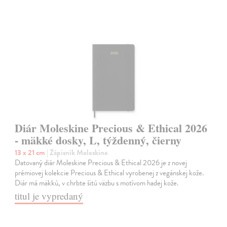
Diár Moleskine Precious & Ethical 2026
- mäkké dosky, L, týždenný, čierny
13 x 21 cm
| Zápisník Moleskine
Datovaný diár Moleskine Precious & Ethical 2026 je z novej
prémiovej kolekcie Precious & Ethical vyrobenej z vegánskej kože.
Diár má mäkkú, v chrbte šitú väzbu s motívom hadej kože.
titul je vypredaný