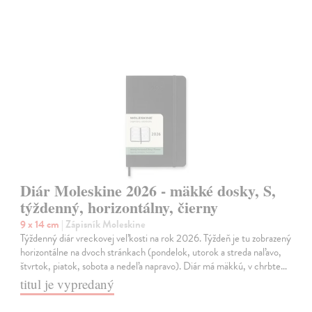
Diár Moleskine 2026 - mäkké dosky, S,
týždenný, horizontálny, čierny
9 x 14 cm
| Zápisník Moleskine
Týždenný diár vreckovej veľkosti na rok 2026. Týždeň je tu zobrazený
horizontálne na dvoch stránkach (pondelok, utorok a streda naľavo,
štvrtok, piatok, sobota a nedeľa napravo). Diár má mäkkú, v chrbte…
titul je vypredaný