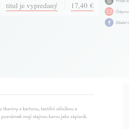
Pridať d
titul je vypredaný
17,40 €
Odporuč
Zdielať 
tkaniny a kartonu, textilní záložkou a
č poznámek mají stejnou barvu jako zápisník.