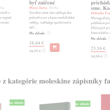
byť zničené
prichád
sme. Ka
iha
Marec Samo
| Kniha
právěl o
Sociálne siete nám ubližujú ako
Mikloško Fra
o nejisté
jednotlivcom a kazia medziľudské
Monograficky
ý román
vzťahy, rozkladajú spoločnosť a
publikácia pri
def...
kľúčových pr
historického u
Na sklade
?
Na sklade
16,44 €
23,16 €
16,95 €
?
24,90 €
?
e z kategórie moleskine zápisníky f
na sklade
na sklade