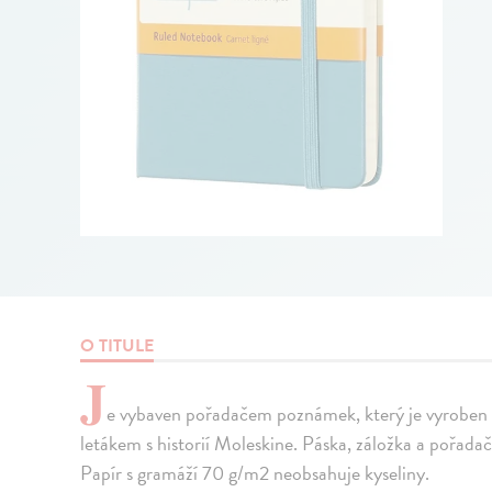
O TITULE
J
e vybaven pořadačem poznámek, který je vyroben z 
letákem s historií Moleskine. Páska, záložka a pořada
Papír s gramáží 70 g/m2 neobsahuje kyseliny.