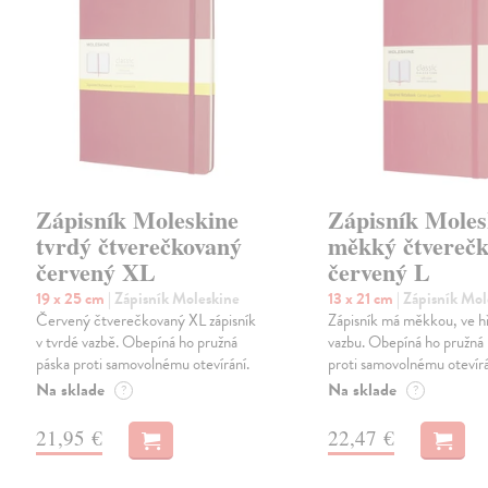
Zápisník Moleskine
Zápisník Moles
tvrdý čtverečkovaný
měkký čtvereč
červený XL
červený L
19 x 25 cm
| Zápisník Moleskine
13 x 21 cm
| Zápisník Mo
Červený čtverečkovaný XL zápisník
Zápisník má měkkou, ve h
v tvrdé vazbě. Obepíná ho pružná
vazbu. Obepíná ho pružná
páska proti samovolnému otevírání.
proti samovolnému otevírá
Na sklade
Na sklade
?
?
21,95 €
22,47 €