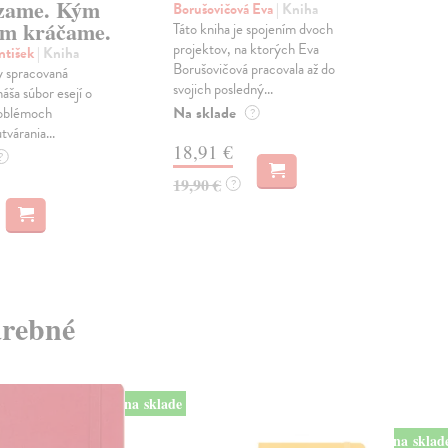
zame. Kým
Borušovičová Eva
| Kniha
Kun
m kráčame.
Táto kniha je spojením dvoch
Poma
projektov, na ktorých Eva
čty
ntišek
| Kniha
Borušovičová pracovala až do
naps
 spracovaná
svojich posledný...
česk
náša súbor esejí o
Na sklade
Na 
oblémoch
?
tvárania...
18,91 €
14
?
19,90 €
15,
?
arebné
na sklade
na sklad