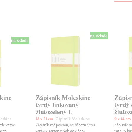
na sklade
na sklade
kine
Zápisník Moleskine
Zápis
tvrdý linkovaný
tvrdý 
žlutozelený L
žlutoz
leskine
13 x 21 cm
| Zápisník Moleskine
9 x 14 cm
rdé vazbě.
Zápisník má pevnou, ve hřbetu šitou
Zápisník m
roti
vazbu v kartonových deskách.
vazbu v ka