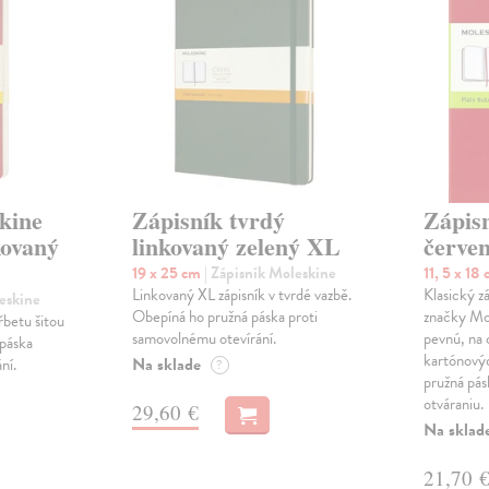
kine
Zápisník tvrdý
Zápisn
kovaný
linkovaný zelený XL
červe
19 x 25 cm
| Zápisník Moleskine
11, 5 x 18
Linkovaný XL zápisník v tvrdé vazbě.
Klasický z
leskine
Obepíná ho pružná páska proti
značky Mo
řbetu šitou
samovolnému otevírání.
pevnú, na 
 páska
kartónový
Na sklade
ní.
?
pružná pá
otváraniu.
29,60 €
Na sklad
21,70 