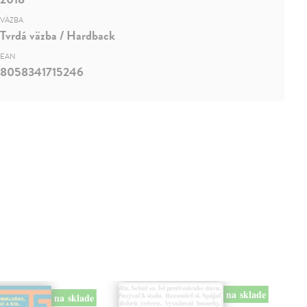
VÄZBA
Tvrdá väzba / Hardback
EAN
8058341715246
na sklade
na sklade