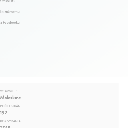
o wishlistu
iť známemu
na Facebooku
VYDAVATEĽ
Moleskine
POČET STRÁN
192
ROK VYDANIA
2018