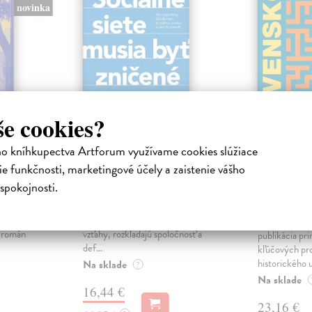
novinka
še cookies?
ho kníhkupectva Artforum využívame cookies slúžiace
ejisté
Sociálne siete musia
Slovens
e funkčnosti, marketingové účely a zaistenie vášho
byť zničené
prichád
spokojnosti.
sme. Ka
iha
Marec Samo
| Kniha
právěl o
Sociálne siete nám ubližujú ako
Mikloško Fra
o nejisté
jednotlivcom a kazia medziľudské
Monograficky
ý román
vzťahy, rozkladajú spoločnosť a
publikácia pri
def...
kľúčových pr
historického u
Na sklade
?
Na sklade
16,44 €
23,16 €