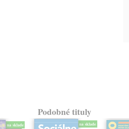
Podobné tituly
na sklade
na sklade