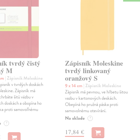
ík tvrdý čistý
Zápisník Moleskine
ný M
tvrdý linkovaný
oranžový S
 cm
| Zápisník Moleskine
ápisník v tvrdých doskách
9 x 14 cm
| Zápisník Moleskine
leskine. Zápisník má
Zápisník má pevnou, ve hřbetu šitou
chrbáte šitú väzbu v
vazbu v kartonových deskách.
ch doskách a obopína ho
Obepíná ho pružná páska proti
ska proti samovoľnému
samovolnému otevírání.
Na sklade
?
e
?
17,84 €
€