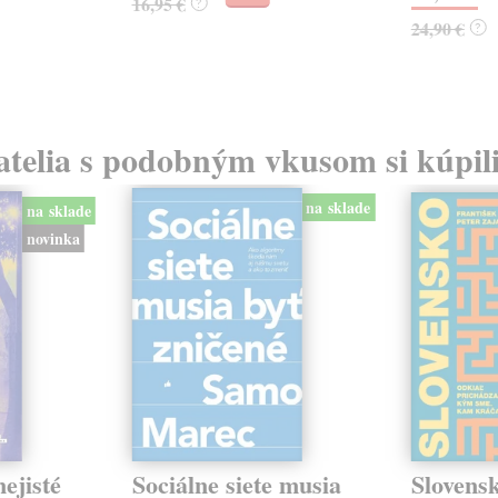
16,95 €
?
24,90 €
?
atelia s podobným vkusom si kúpili
na sklade
na sklade
novinka
ejisté
Sociálne siete musia
Slovens