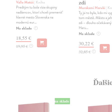
zdi
Vallo Matúš
| Kniha
Predtým tu bola vízia skupiny
Murakami Haruki
| Kn
nadšencov, ktorí chceli premeniť
Ty jsi to byla, kdo mi vy
hlavné mesto Slovenska na
tom městě. Město a jeh
modernú eur...
zdi – dlouho očekávan
Haru...
Na sklade
?
Na sklade
?
18,55 €
30,22 €
19,95 €
?
32,85 €
?
Ďalši
na sklade