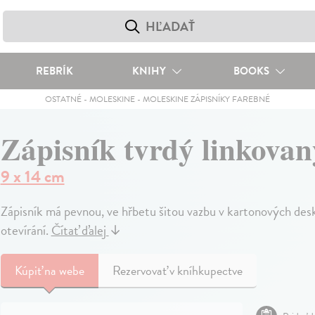
REBRÍK
KNIHY
BOOKS
OSTATNÉ
-
MOLESKINE
-
MOLESKINE ZÁPISNÍKY FAREBNÉ
Zápisník tvrdý linkova
9 x 14 cm
Zápisník má pevnou, ve hřbetu šitou vazbu v kartonových de
otevírání.
Čítať ďalej
↓
Kúpiť
na webe
Rezervovať v kníhkupectve