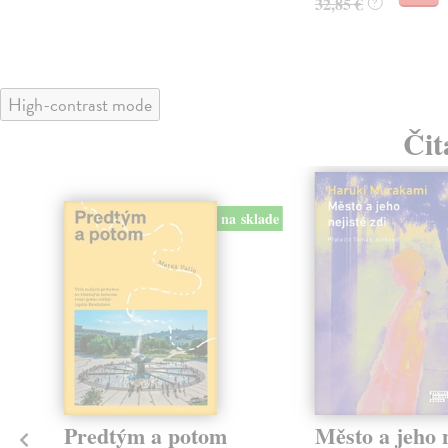
32,85 €
?
High-contrast mode
Čit
na sklade
Predtým a potom
Město a jeho n