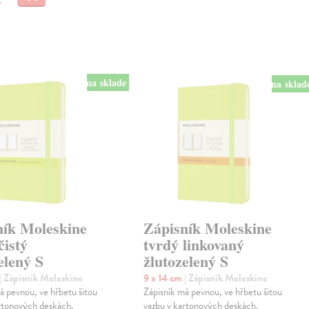
na sklade
na sklad
ník Moleskine
Zápisník Moleskine
čistý
tvrdý linkovaný
elený S
žlutozelený S
| Zápisník Moleskine
9 x 14 cm
| Zápisník Moleskine
á pevnou, ve hřbetu šitou
Zápisník má pevnou, ve hřbetu šitou
rtonových deskách.
vazbu v kartonových deskách.