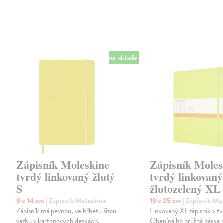
na sklade
Zápisník Moleskine
Zápisník Moles
tvrdý linkovaný žlutý
tvrdý linkovaný
S
žlutozelený XL
9 x 14 cm
| Zápisník Moleskine
19 x 25 cm
| Zápisník Mo
Zápisník má pevnou, ve hřbetu šitou
Linkovaný XL zápisník v tv
vazbu v kartonových deskách.
Obepíná ho pružná páska p