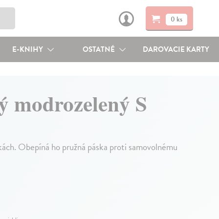
0 ks
E-KNIHY
OSTATNÉ
DAROVACIE KARTY
ný modrozelený S
skách. Obepíná ho pružná páska proti samovolnému