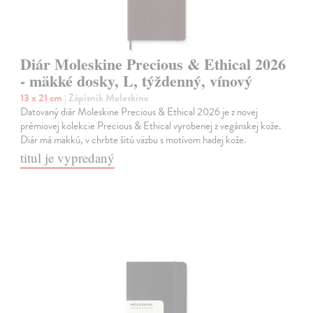
Diár Moleskine Precious & Ethical 2026
- mäkké dosky, L, týždenný, vínový
13 x 21 cm
| Zápisník Moleskine
Datovaný diár Moleskine Precious & Ethical 2026 je z novej
prémiovej kolekcie Precious & Ethical vyrobenej z vegánskej kože.
Diár má mäkkú, v chrbte šitú väzbu s motívom hadej kože.
titul je vypredaný