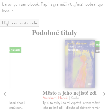
barevných samolepek. Papír s gramáží 70 g/m2 neobsahuje
kyselin.
High-contrast mode
Podobné tituly
na sklade
novinka
Město a jeho nejisté zdi
So
Murakami Haruki
| Kniha
Ma
Ty jsi to byla, kdo mi vyprávěl o tom městě. Město a
Soc
jeho nejisté zdi – dlouho očekávaný román Haru...
med