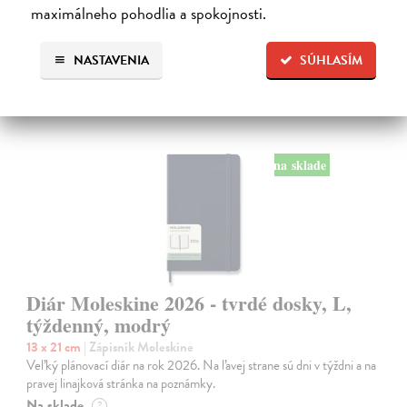
24,50 €
maximálneho pohodlia a spokojnosti.
NASTAVENIA
SÚHLASÍM
na sklade
Diár Moleskine 2026 - tvrdé dosky, L,
týždenný, modrý
13 x 21 cm
| Zápisník Moleskine
Veľký plánovací diár na rok 2026. Na ľavej strane sú dni v týždni a na
pravej linajková stránka na poznámky.
Na sklade
?