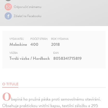
Odporučiť známemu
Zdielať na Facebooku
VYDAVATEĽ
POČET STRÁN
ROK VYDANIA
Moleskine
400
2018
VÄZBA
EAN
Tvrdá väzba / Hardback
8058341715819
O TITULE
O
bepíná ho pružná páska proti samovolnému otevírání.
Obsahuje praktickou vnitřní kapsu, textilní záložku a 295