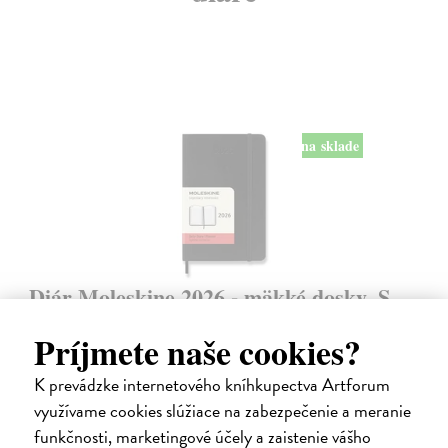
na sklade
Diár Moleskine 2026 - mäkké dosky, S,
denný, čierny
Príjmete naše cookies?
9 x 14 cm
| Zápisník Moleskine
Denný diár vreckové veľkosti na rok 2026. Na každý deň stránka pre
K prevádzke internetového kníhkupectva Artforum
poznámky a schôdzky.
využívame cookies slúžiace na zabezpečenie a meranie
Na sklade
?
funkčnosti, marketingové účely a zaistenie vášho