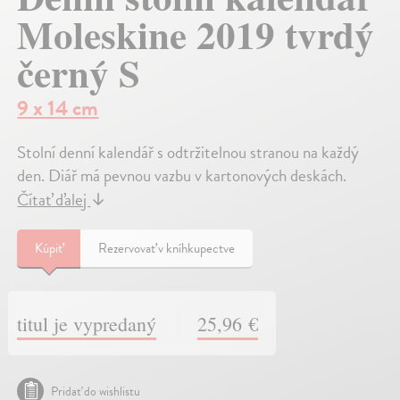
Moleskine 2019 tvrdý
černý S
9 x 14 cm
Stolní denní kalendář s odtržitelnou stranou na každý
den. Diář má pevnou vazbu v kartonových deskách.
Čítať ďalej
↓
Kúpiť
Rezervovať v kníhkupectve
titul je vypredaný
25,96 €
Pridať do wishlistu