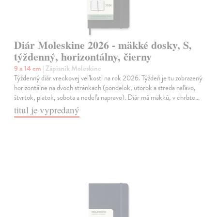
Diár Moleskine 2026 - mäkké dosky, S,
týždenný, horizontálny, čierny
9 x 14 cm
| Zápisník Moleskine
Týždenný diár vreckovej veľkosti na rok 2026. Týždeň je tu zobrazený
horizontálne na dvoch stránkach (pondelok, utorok a streda naľavo,
štvrtok, piatok, sobota a nedeľa napravo). Diár má mäkkú, v chrbte…
titul je vypredaný