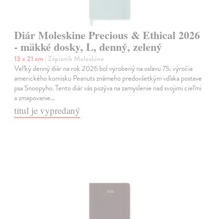
Diár Moleskine Precious & Ethical 2026
- mäkké dosky, L, denný, zelený
13 x 21 cm
| Zápisník Moleskine
Veľký denný diár na rok 2026 bol vyrobený na oslavu 75. výročia
amerického komisku Peanuts známeho predovšetkým vďaka postave
psa Snoopyho. Tento diár vás pozýva na zamyslenie nad svojimi cieľmi
a zmapovanie…
titul je vypredaný