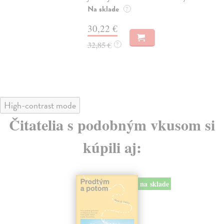
Na sklade
Na
?
30,22 €
16
32,85 €
16
?
High-contrast mode
Čitatelia s podobným vkusom si
kúpili aj:
na sklade
novinka