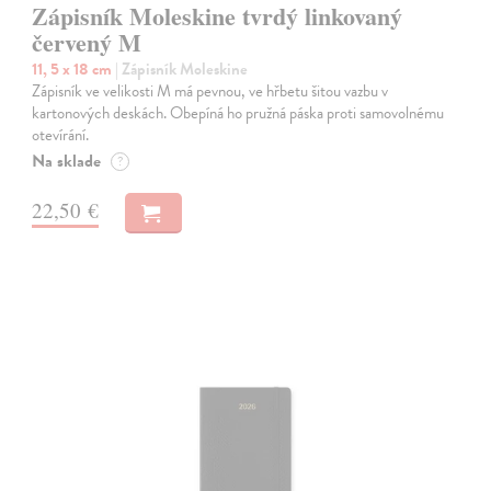
Zápisník Moleskine tvrdý linkovaný
červený M
11, 5 x 18 cm
| Zápisník Moleskine
Zápisník ve velikosti M má pevnou, ve hřbetu šitou vazbu v
kartonových deskách. Obepíná ho pružná páska proti samovolnému
otevírání.
Na sklade
?
22,50 €