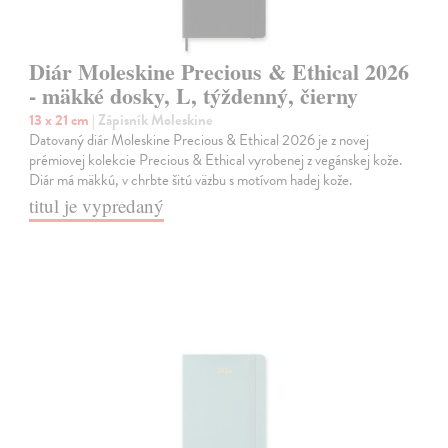
Diár Moleskine Precious & Ethical 2026
- mäkké dosky, L, týždenný, čierny
13 x 21 cm
| Zápisník Moleskine
Datovaný diár Moleskine Precious & Ethical 2026 je z novej
prémiovej kolekcie Precious & Ethical vyrobenej z vegánskej kože.
Diár má mäkkú, v chrbte šitú väzbu s motívom hadej kože.
titul je vypredaný