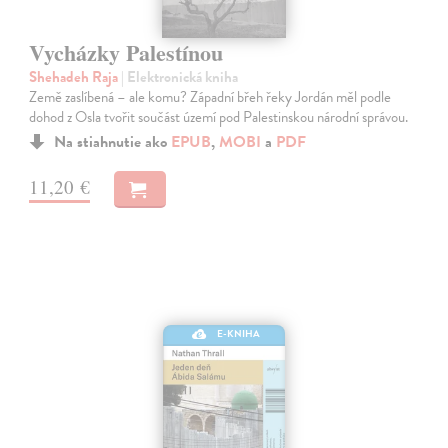
Vycházky Palestínou
Shehadeh Raja
| Elektronická kniha
Země zaslíbená – ale komu? Západní břeh řeky Jordán měl podle
dohod z Osla tvořit součást území pod Palestinskou národní správou.
Na stiahnutie ako
EPUB
,
MOBI
a
PDF
11,20 €
E-KNIHA