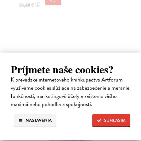
26
16,40 €
?
27
Ďalšie z kategórie reportáže
Príjmete naše cookies?
K prevádzke internetového kníhkupectva Artforum
využívame cookies slúžiace na zabezpečenie a meranie
funkčnosti, marketingové účely a zaistenie vášho
E-KNIHA
maximálneho pohodlia a spokojnosti.
NASTAVENIA
SÚHLASÍM