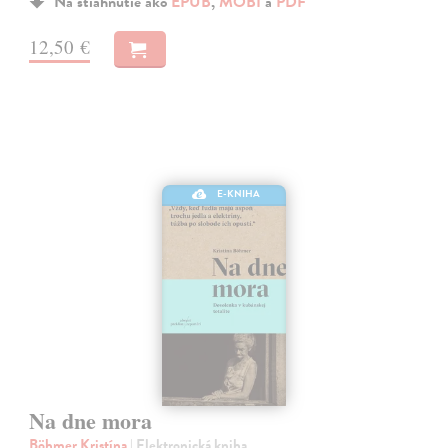
Na stiahnutie ako
EPUB
,
MOBI
a
PDF
12,50 €
E-KNIHA
Na dne mora
Böhmer Kristína
| Elektronická kniha