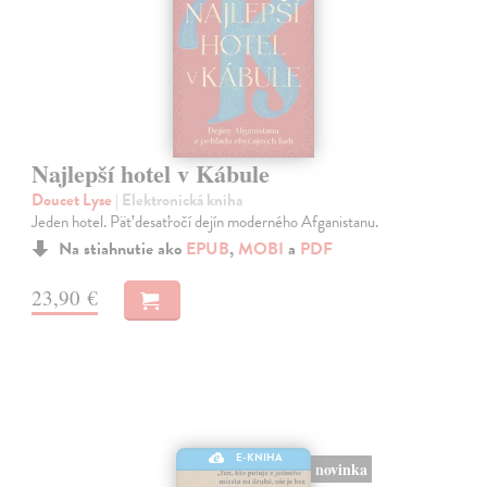
Najlepší hotel v Kábule
Doucet Lyse
| Elektronická kniha
Jeden hotel. Päť desaťročí dejín moderného Afganistanu.
Na stiahnutie ako
EPUB
,
MOBI
a
PDF
23,90 €
E-KNIHA
novinka