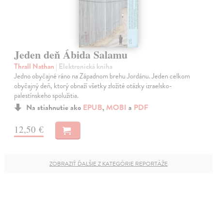
Jeden deň Ábida Salamu
Thrall Nathan
| Elektronická kniha
Jedno obyčajné ráno na Západnom brehu Jordánu. Jeden celkom
obyčajný deň, ktorý obnaží všetky zložité otázky izraelsko-
palestínskeho spolužitia.
Na stiahnutie ako
EPUB
,
MOBI
a
PDF
12,50 €
ZOBRAZIŤ ĎALŠIE Z KATEGÓRIE REPORTÁŽE