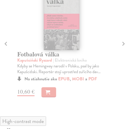
Fotbalová válka
U
Kapuściňski Ryszard
| Elektronická kniha
On
Kdyby se Hemingway narodil v Polsku, psal by jako
Nen
Kapuściński. Reportér stojí uprostřed zuřícího dav...
sku
se..
Na stiahnutie ako
EPUB
,
MOBI
a
PDF
10,60 €
12
High-contrast mode