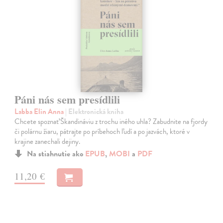
Páni nás sem presídlili
Labba Elin Anna
| Elektronická kniha
Chcete spoznať Škandináviu z trochu iného uhla? Zabudnite na fjordy
či polárnu žiaru, pátrajte po príbehoch ľudí a po jazvách, ktoré v
krajine zanechali dejiny.
Na stiahnutie ako
EPUB
,
MOBI
a
PDF
11,20 €