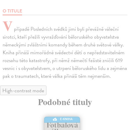
O TITULE
V
případě Posledních svědků jimi byli převážně váleční
sirotci, kteří přežili vyvražďování běloruského obyvatelstva
německými zvláštními komandy během druhé světové války.
Kniha přináší mimořádné svědectví dětí o nepředstavitelném
rozsahu této katastrofy, při němž němečtí fašisté zničili 619
vesnic i s obyvatelstvem, o utrpení běloruského lidu a zejména
pak o traumatech, které válka přináší těm nejmenším.
High-contrast mode
Podobné tituly
E-KNIHA