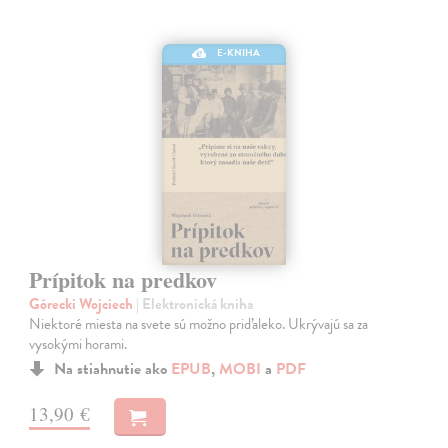
E-KNIHA
Prípitok na predkov
Górecki Wojciech
| Elektronická kniha
Niektoré miesta na svete sú možno priďaleko. Ukrývajú sa za
vysokými horami.
Na stiahnutie ako
EPUB
,
MOBI
a
PDF
13,90 €