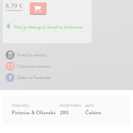
8,79 €
Titul je dostupný ihneď na stiahnutie
Pridať do wishlistu
Odporučiť známemu
Zdielať na Facebooku
VYDAVATEĽ
POČET STRÁN
JAZYK
Pistorius & Olšanská
280
Čeština