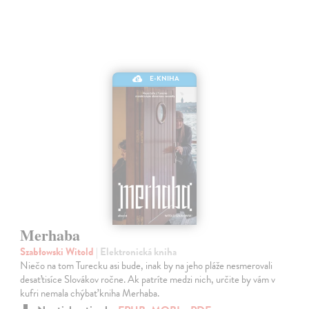
E-KNIHA
Merhaba
Szabłowski Witold
| Elektronická kniha
Niečo na tom Turecku asi bude, inak by na jeho pláže nesmerovali
desaťtisíce Slovákov ročne. Ak patríte medzi nich, určite by vám v
kufri nemala chýbať kniha Merhaba.