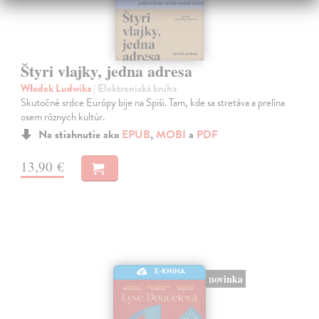
Štyri vlajky, jedna adresa
Włodek Ludwika
| Elektronická kniha
Skutočné srdce Európy bije na Spiši. Tam, kde sa stretáva a prelína
osem rôznych kultúr.
Na stiahnutie ako
EPUB
,
MOBI
a
PDF
13,90 €
E-KNIHA
novinka