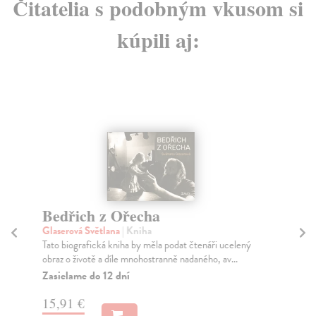
Čitatelia s podobným vkusom si
kúpili aj:
Bedřich z Ořecha
P
Glaserová Světlana
| Kniha
Lav
Tato biografická kniha by měla podat čtenáři ucelený
Je 
obraz o životě a díle mnohostranně nadaného, av...
rev
arm
Zasielame do 12 dní
Za
15,91 €