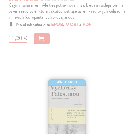
Cigary, salsa a rum. Ale tiež potravinová kríza, bieda a všadeprítomná
ozvena revolúcie, ktorá v skutočnosti žije už len v sadrových kulisách a
v hlavách ľudí opantaných propagandou.
Na stiahnutie ako
EPUB
,
MOBI
a
PDF
11,20 €
E-KNIHA