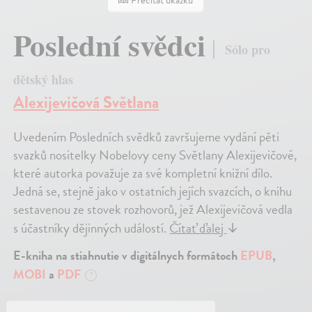
Prečítať ukážku
Poslední svědci
Sólo pro
dětský hlas
Alexijevičová Světlana
Uvedením Posledních svědků završujeme vydání pěti
svazků nositelky Nobelovy ceny Světlany Alexijevičové,
které autorka považuje za své kompletní knižní dílo.
Jedná se, stejně jako v ostatních jejích svazcích, o knihu
sestavenou ze stovek rozhovorů, jež Alexijevičová vedla
s účastníky dějinných událostí.
Čítať ďalej
↓
E-kniha na stiahnutie v digitálnych formátoch
EPUB
,
MOBI
a
PDF
?