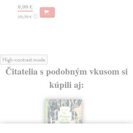
9,99 €
31
10,30 €
32
?
High-contrast mode
Čitatelia s podobným vkusom si
kúpili aj: