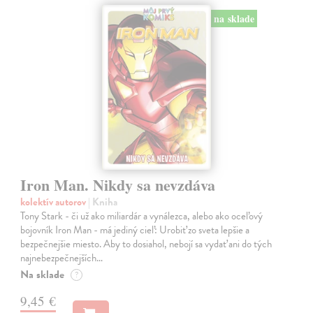
na sklade
Iron Man. Nikdy sa nevzdáva
kolektív autorov
| Kniha
Tony Stark - či už ako miliardár a vynálezca, alebo ako oceľový
bojovník Iron Man - má jediný cieľ: Urobiť zo sveta lepšie a
bezpečnejšie miesto. Aby to dosiahol, nebojí sa vydať ani do tých
najnebezpečnejších…
Na sklade
?
9,45 €