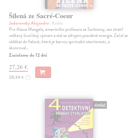
Šílená ze Sacré-Coeur
Jodorowsky Alejandro
| Kniha
Pro Alaina Mangela, emeritního profesora ze Sorbonny, sex ztratil
veškerý živočišný význam a stal se zdrojem posvátné energie. Začal se
oblékat do fialové, která je barvou spirituální otevřenosti, a
skoncoval…
Zasielame do 12 dní
27,26 €
28,10 €
?
dotlač