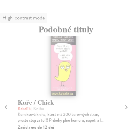
High-contrast mode
Podobné tituly
Kuře / Chick
We
Kakalík
| Kniha
kol
Komiksová kniha, která má 300 barevných stran,
Usi
prostě stojí za to!!! Příběhy plné humoru, napětí a l...
nar
Zasielame do 12 dní
Za