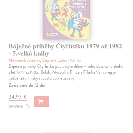
Báječné příběhy Čtyřlístku 1979 až 1982
- 5.velká knihy
Němeček Jaroslav, Štíplová Ljuba
| Kniha
Báječné příběhy Čtyřlístku jsou pátým dílem v řadě, obsahují příběhy
z let 1979 až 1982. Bobík, Myšpulín, Pinďa a Fifinka Vám přejí při
četbě této knížky spoustu dobré zábavy.
Zasielame do 12 dní
24,93 €
27,70 €
?