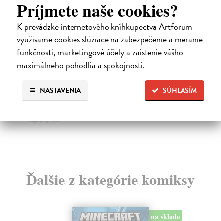
Príjmete naše cookies?
K prevádzke internetového kníhkupectva Artforum
využívame cookies slúžiace na zabezpečenie a meranie
The Prince and the Pauper (A2)
T
funkčnosti, marketingové účely a zaistenie vášho
Twain Mark
| Kniha
Va
A young beggar boy meets the Prince of Wales by
Thi
maximálneho pohodlia a spokojnosti.
chance. It is a moment that will change their lives ...
per
Do 5 dní
Za
NASTAVENIA
SÚHLASÍM
5,82 €
9,
6,00 €
10
?
Ďalšie z kategórie komiksy
na sklade