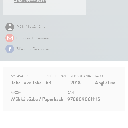
v kníhkupectvách
Pridať do wishlistu
Odporučiť známemu
Zdielať na Facebooku
VYDAVATEĽ
POČET STRÁN
ROK VYDANIA
JAZYK
Take Take Take
64
2018
Angličtina
VÄZBA
EAN
Mäkká väzba / Paperback
9788090611115