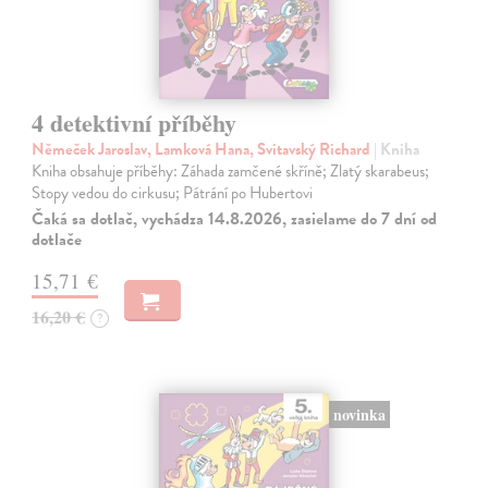
4 detektivní příběhy
Němeček Jaroslav, Lamková Hana, Svitavský Richard
| Kniha
Kniha obsahuje příběhy: Záhada zamčené skříně; Zlatý skarabeus;
Stopy vedou do cirkusu; Pátrání po Hubertovi
Čaká sa dotlač, vychádza 14.8.2026, zasielame do 7 dní od
dotlače
15,71 €
16,20 €
?
novinka