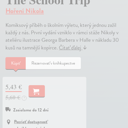
Hoření Nikola
Komiksový příběh o školním výletu, který jednou zažil
každý z nás. První vydání vzniklo v rámci stáže Nikoly v
ateliéru ilustrace Georga Barbera v Halle v nákladu 30
kusů na tamnější kopírce.
Čítať ďalej
↓
Kúpiť
Rezervovať v kníhkupectve
5,43 €
5,60 €
?
Zasielame do 12 dní
Pozrieť dostupnosť