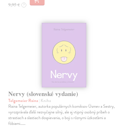
9,95 €
?
Nervy (slovenské vydanie)
Telgemeier Raina
| Kniha
Raina Telgemeier, autorka populárnych komiksov Úsmev a Sestry,
vyrozprávala ďalší nezvyčajne silný, ale aj vtipný osobný príbeh o
strastiach a slastiach dospievania, o boji s rôznymi úzkosťami a
fóbiami...…