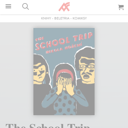
KNIHY
-
BELETRIA
-
KOMIKSY
The School Trip