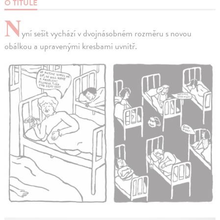
O TITULE
N
yní sešit vychází v dvojnásobném rozměru s novou
obálkou a upravenými kresbami uvnitř.