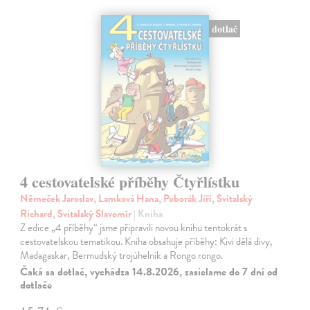
dotlač
4 cestovatelské příběhy Čtyřlístku
Němeček Jaroslav, Lamková Hana, Poborák Jiří, Svitalský
Richard, Svitalský Slavomír
| Kniha
Z edice „4 příběhy“ jsme připravili novou knihu tentokrát s
cestovatelskou tematikou. Kniha obsahuje příběhy: Kivi dělá divy,
Madagaskar, Bermudský trojúhelník a Rongo rongo.
Čaká sa dotlač, vychádza 14.8.2026, zasielame do 7 dní od
dotlače