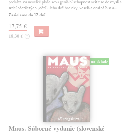
prokázal na nevelké ploše svou geniální schopnost vcítit se do mysli a
srdcí náctiletých „dětí“. Jeho dvě hrdinky, veselá a družná Siss a…
Zasielame do 12 dní
17,75 €
18,30 €
?
na sklade
Maus. Súborné vydanie (slovenské