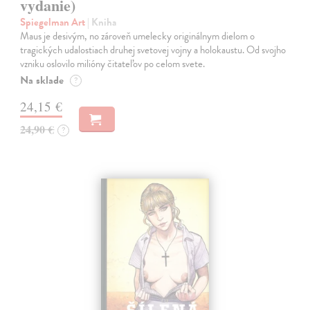
vydanie)
Spiegelman Art
| Kniha
Maus je desivým, no zároveň umelecky originálnym dielom o
tragických udalostiach druhej svetovej vojny a holokaustu. Od svojho
vzniku oslovilo milióny čitateľov po celom svete.
Na sklade
?
24,15 €
24,90 €
?