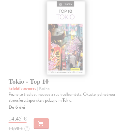
Tokio - Top 10
kolektív autorov
| Kniha
Poznejte tradice, inovace a ruch velkoměsta. Okuste jedinečnou
atmosféru Japonska v pulzujícím Tokiu.
Do 6 dní
14,45 €
14,90 €
?