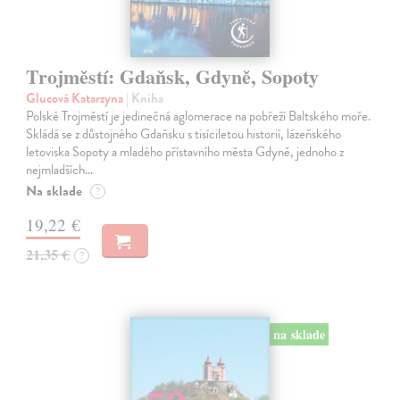
Trojměstí: Gdaňsk, Gdyně, Sopoty
Glucová Katarzyna
| Kniha
Polské Trojměstí je jedinečná aglomerace na pobřeží Baltského moře.
Skládá se z důstojného Gdaňsku s tisíciletou historií, lázeňského
letoviska Sopoty a mladého přístavního města Gdyně, jednoho z
nejmladších…
Na sklade
?
19,22 €
21,35 €
?
na sklade