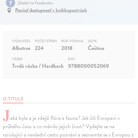
Zdielať na Facebooku
Pozrieť dostupnosť v kníhkupectvách
VYDAVATEĽ
POČET STRÁN
ROK VYDANIA
JAZYK
Albatros
224
2018
Čeština
VÄZBA
EAN
Tvrdá väzba / Hardback
9788000052069
O TITULE
J
aká byla a je zdejší flóra a fauna? Jak žili Evropani v
průběhu času a co měnilo jejich život? Vydejte se na
vzrušující a nevšední cestu poznání a seznamte se s Evropou z