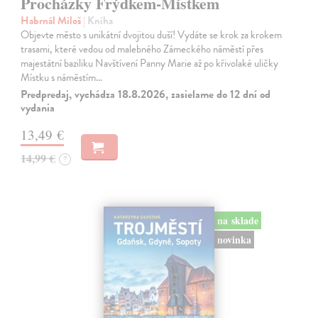
Procházky Frýdkem-Místkem
Habrnál Miloš
| Kniha
Objevte město s unikátní dvojitou duší! Vydáte se krok za krokem
trasami, které vedou od malebného Zámeckého náměstí přes
majestátní baziliku Navštívení Panny Marie až po křivolaké uličky
Místku s náměstím…
Predpredaj, vychádza 18.8.2026, zasielame do 12 dní od
vydania
13,49 €
14,99 €
?
na sklade
novinka