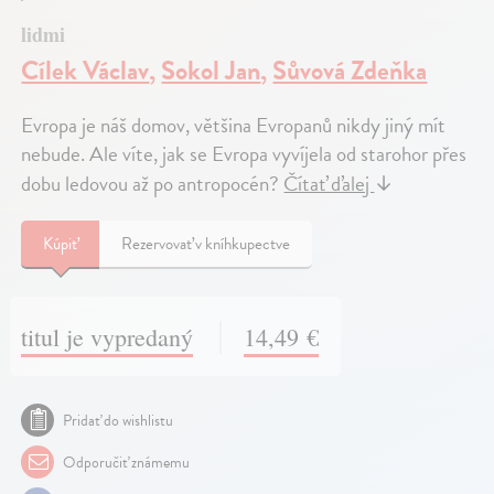
lidmi
Cílek Václav
,
Sokol Jan
,
Sůvová Zdeňka
Evropa je náš domov, většina Evropanů nikdy jiný mít
nebude. Ale víte, jak se Evropa vyvíjela od starohor přes
dobu ledovou až po antropocén?
Čítať ďalej
↓
Kúpiť
Rezervovať v kníhkupectve
titul je vypredaný
14,49 €
Pridať do wishlistu
Odporučiť známemu