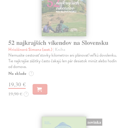
52 najkrajších víkendov na Slovensku
Hricišinová Simona (zost.)
| Kniha
Nemusíte cestovať stovky kilometrov ani plánovať veľkú dovolenku.
Tie najkrajšie zážitky často čakajú len pár desiatok minút alebo hodín
od domova.
Na sklade
?
19,30 €
19,90 €
?
novinka