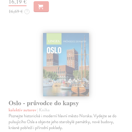
16,19 €
16,69 €
?
Oslo - průvodce do kapsy
kolektív autorov
| Kniha
Poznejte historické i moderní hlavní město Norska. Vydejte se do
pulsujícího Osla a objevte jeho starobylé památky, nové budovy,
krásné pobřeží i přírodní poklady.