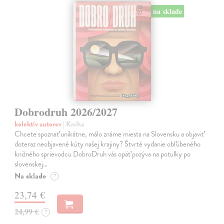
na sklade
Dobrodruh 2026/2027
kolektív autorov
| Kniha
Chcete spoznať unikátne, málo známe miesta na Slovensku a objaviť
doteraz neobjavené kúty našej krajiny? Štvrté vydanie obľúbeného
knižného sprievodcu DobroDruh vás opäť pozýva na potulky po
slovenskej…
Na sklade
?
23,74 €
24,99 €
?