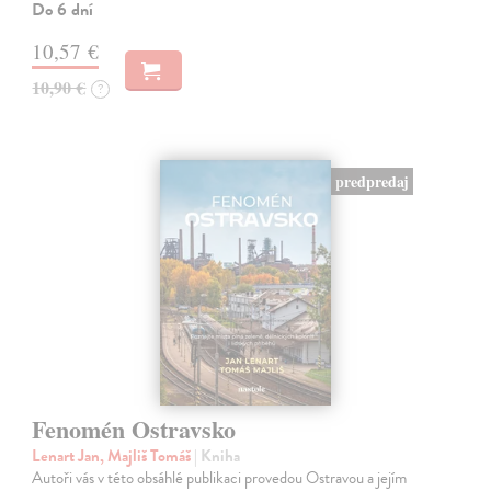
Do 6 dní
10,57 €
10,90 €
?
predpredaj
Fenomén Ostravsko
Lenart Jan, Majliš Tomáš
| Kniha
Autoři vás v této obsáhlé publikaci provedou Ostravou a jejím