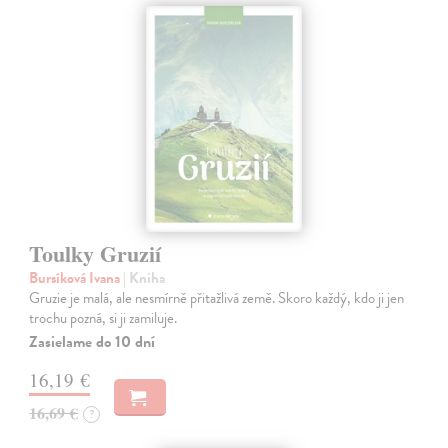
Toulky Gruzií
Bursíková Ivana
| Kniha
Gruzie je malá, ale nesmírně přitažlivá země. Skoro každý, kdo ji jen
trochu pozná, si ji zamiluje.
Zasielame do 10 dní
16,19 €
16,69 €
?