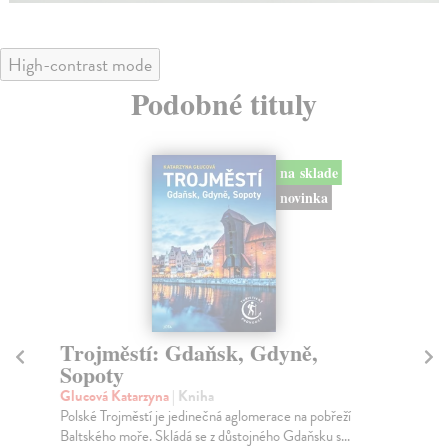
High-contrast mode
Podobné tituly
na sklade
novinka
Trojměstí: Gdaňsk, Gdyně,
F
Sopoty
Le
Aut
Glucová Katarzyna
| Kniha
a j
Polské Trojměstí je jedinečná aglomerace na pobřeží
Baltského moře. Skládá se z důstojného Gdaňsku s...
Pr