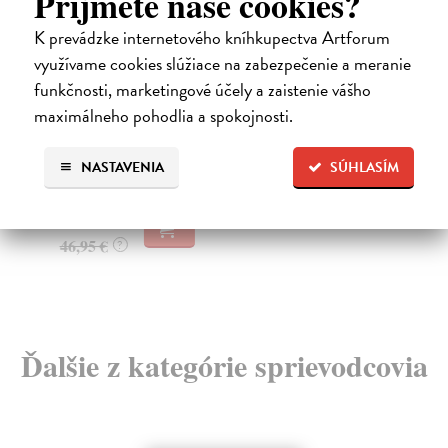
Príjmete naše cookies?
K prevádzke internetového kníhkupectva Artforum
využívame cookies slúžiace na zabezpečenie a meranie
Průvodce národními parky:
S
Evropa
funkčnosti, marketingové účely a zaistenie vášho
Cíl
Tat
Larsen Gade Brian
| Kniha
maximálneho pohodlia a spokojnosti.
mon
Nepostradatelný průvodce pro opravdové milovníky
rám
přírody, cestovatele a hikery představuje 336 nádhe...
NASTAVENIA
SÚHLASÍM
Za
Zasielame do 10 dní
31
45,54 €
32
46,95 €
?
Ďalšie z kategórie sprievodcovia