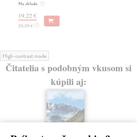
dn
Na sklade
?
16
19,22 €
18
21,35 €
?
High-contrast mode
Čitatelia s podobným vkusom si
kúpili aj: