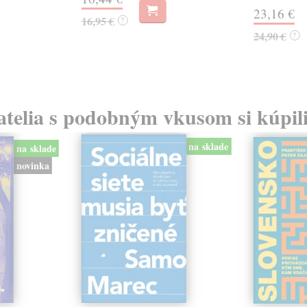
23,16 €
16,95 €
?
24,90 €
?
atelia s podobným vkusom si kúpili
na sklade
na sklade
novinka