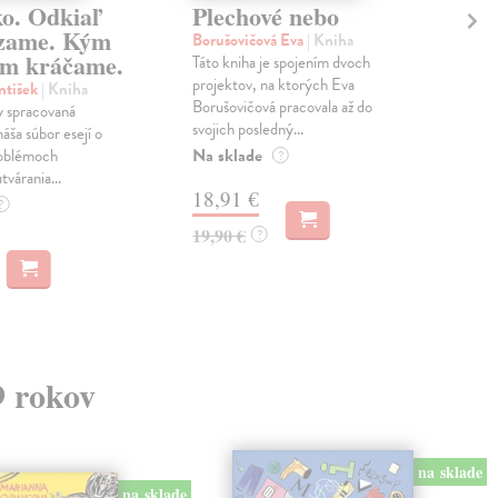
ko. Odkiaľ
Plechové nebo
Po
zame. Kým
Borušovičová Eva
| Kniha
Kun
m kráčame.
Táto kniha je spojením dvoch
Poma
projektov, na ktorých Eva
čty
ntišek
| Kniha
Borušovičová pracovala až do
naps
 spracovaná
svojich posledný...
česk
náša súbor esejí o
Na sklade
Na 
oblémoch
?
tvárania...
18,91 €
14
?
19,90 €
15,
?
9 rokov
na sklade
na sklade