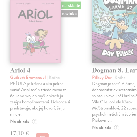
na sklade
novinka
Ariol 4
Dogman 8. Lar
Guibert Emmanuel
| Kniha
Pilkey Dav
| Kniha
PEŤULA je krásna a ako pekne
Dogman je späť! V ôsmej 
vonia! Ariol sedí v triede rovno za
dobrodružstiev svetoznám
ňou a vo svojich myšlienkach ju
so psou hlavou náš hrdina če
zasýpa komplimentami. Dokonca si
Víle Cile, oblude Kôrovi
predstavuje, ako jej hovorí, že ju
McStromaldovi, 22 super
miluje.
psychokinetickým žubrien
Pickovmu…
Na sklade
?
Na sklade
?
17,10 €