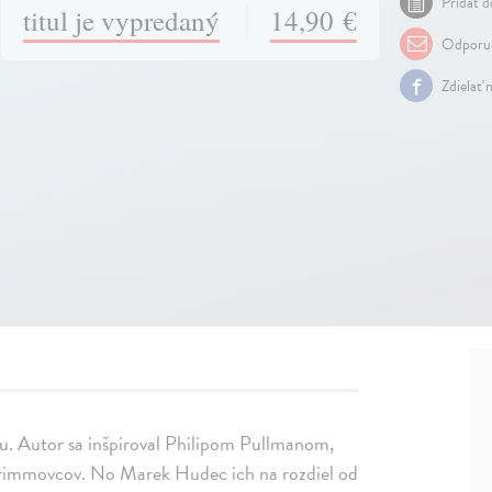
Pridať d
titul je vypredaný
14,90 €
Odporuč
Zdielať 
u. Autor sa inšpiroval Philipom Pullmanom,
v Grimmovcov. No Marek Hudec ich na rozdiel od