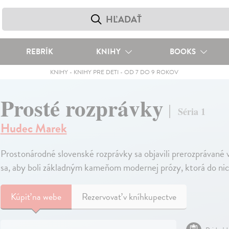
REBRÍK
KNIHY
BOOKS
KNIHY
-
KNIHY PRE DETI
-
OD 7 DO 9 ROKOV
Prosté rozprávky
Séria 1
Hudec Marek
Prostonárodné slovenské rozprávky sa objavili prerozprávané 
sa, aby boli základným kameňom modernej prózy, ktorá do nich
Kúpiť
na webe
Rezervovať v kníhkupectve