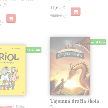
e
?
11,64 €
€
12,00 €
?
?
na sklade
na sklade
Tajomná dračia škola
2
 Emmanuel
| Kniha