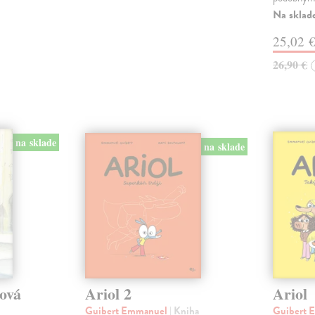
Na sklad
25,02 
26,90 €
na sklade
na sklade
tová
Ariol 2
Ariol
Guibert Emmanuel
| Kniha
Guibert