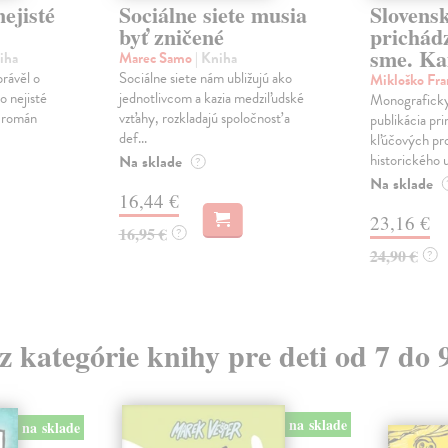
ejisté
Sociálne siete musia
Slovens
byť zničené
prichád
sme. Ka
iha
Marec Samo
| Kniha
právěl o
Sociálne siete nám ubližujú ako
Mikloško Fra
o nejisté
jednotlivcom a kazia medziľudské
Monograficky
ý román
vzťahy, rozkladajú spoločnosť a
publikácia pri
def...
kľúčových pr
historického u
Na sklade
?
Na sklade
16,44 €
23,16 €
16,95 €
?
24,90 €
?
 z kategórie knihy pre deti od 7 do 
na sklade
na sklade