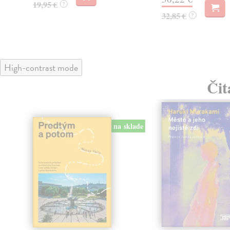
19,95 €
?
32,85 €
?
High-contrast mode
Čit
na sklade