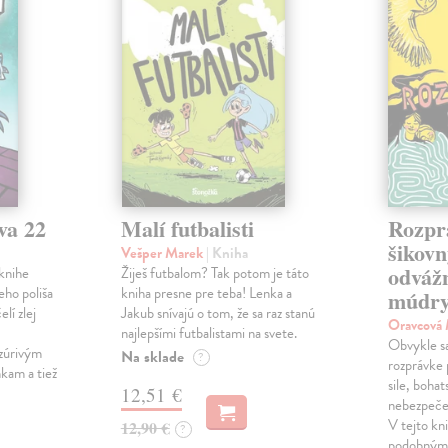
va 22
Malí futbalisti
Rozpr
šikovn
Vešper Marek
| Kniha
odváž
knihe
Žiješ futbalom? Tak potom je táto
eho poliša
kniha presne pre teba! Lenka a
múdry
lí zlej
Jakub snívajú o tom, že sa raz stanú
Oravcová
najlepšími futbalistami na svete.
Obvykle sa 
zúrivým
Na sklade
?
rozprávke 
kam a tiež
sile, bohat
12,51 €
nebezpečen
V tejto kni
12,90 €
?
podobnými