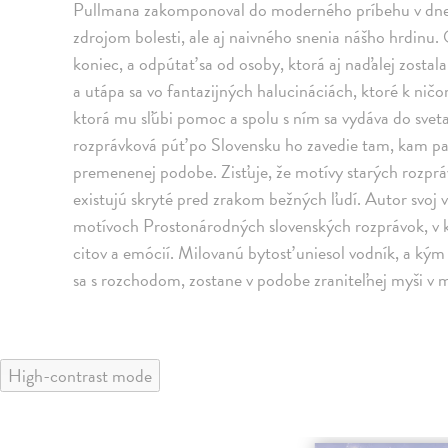
Pullmana zakomponoval do moderného príbehu v dne
zdrojom bolesti, ale aj naivného snenia nášho hrdinu
koniec, a odpútať sa od osoby, ktorá aj naďalej zost
a utápa sa vo fantazijných halucináciách, ktoré k ni
ktorá mu sľúbi pomoc a spolu s ním sa vydáva do svet
rozprávková púť po Slovensku ho zavedie tam, kam patr
premenenej podobe. Zisťuje, že motívy starých rozprá
existujú skryté pred zrakom bežných ľudí. Autor svoj
motívoch Prostonárodných slovenských rozprávok, v k
citov a emócií. Milovanú bytosť uniesol vodník, a ký
sa s rozchodom, zostane v podobe zraniteľnej myši v 
High-contrast mode