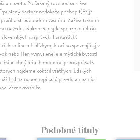
šnom svete. Nečakaný rozchod sa stáva
. Opustený partner nedokáže pochopiť, že je
ala preňho stredobodom vesmíru. Zažíva traumu
čomu nevedú. Nakoniec nájde spriaznenú dušu,
a slovenských rozprávok. Fantastická
í, k rodine a k blízkym, ktorí ho spoznajú aj v
vok neboli len vymyslené, ale mýtické bytosti
 veľmi osobný príbeh moderne prerozprával v
torých nájdeme koktail všetkých ľudských
m náš hrdina nepochopí celú pravdu a nezmieri
moci černokňažníka.
Podobné tituly