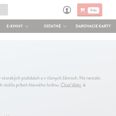
0 ks
E-KNIHY
OSTATNÉ
DAROVACIE KARTY
v storakých podobách a v rôznych žánroch. No nestalo
 vložila príbeh hlavného hrdinu.
Čítať ďalej
↓