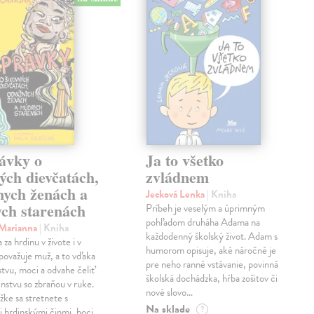
ávky o
Ja to všetko
ých dievčatách,
zvládnem
nych ženách a
Jecková Lenka
| Kniha
ch starenách
Príbeh je veselým a úprimným
pohľadom druháha Adama na
 Marianna
| Kniha
každodenný školský život. Adam s
za hrdinu v živote i v
humorom opisuje, aké náročné je
považuje muž, a to vďaka
pre neho ranné vstávanie, povinná
stvu, moci a odvahe čeliť
školská dochádzka, hŕba zošitov či
stvu so zbraňou v ruke.
nové slovo…
žke sa stretnete s
Na sklade
?
 hrdinskými činmi, hoci…