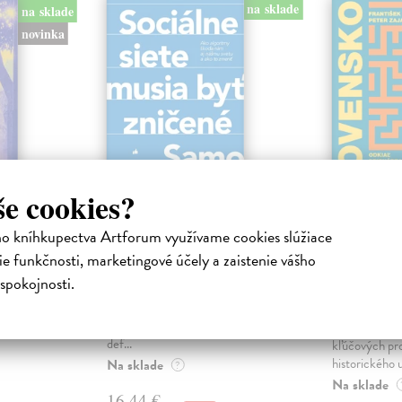
na sklade
na sklade
novinka
še cookies?
ejisté
Sociálne siete musia
Slovens
ho kníhkupectva Artforum využívame cookies slúžiace
byť zničené
prichád
e funkčnosti, marketingové účely a zaistenie vášho
sme. Ka
iha
Marec Samo
| Kniha
spokojnosti.
právěl o
Sociálne siete nám ubližujú ako
Mikloško Fra
o nejisté
jednotlivcom a kazia medziľudské
Monograficky
ý román
vzťahy, rozkladajú spoločnosť a
publikácia pri
def...
kľúčových pr
historického u
Na sklade
?
Na sklade
16,44 €