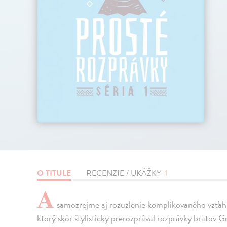
O TITULE
RECENZIE / UKÁŽKY
1
A
samozrejme aj rozuzlenie komplikovaného vzťah
ktorý skôr štylisticky prerozprával rozprávky brato