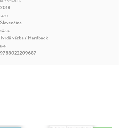
ROK VYDANIA
2018
JAZYK
Slovenčina
VÄZBA
Tvrdá väzba / Hardback
EAN
9788022209687