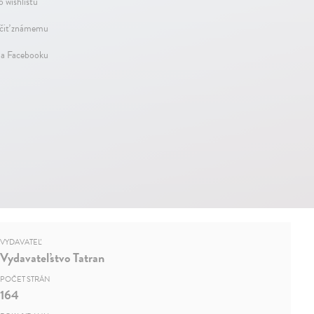
o wishlistu
iť známemu
na Facebooku
VYDAVATEĽ
Vydavateľstvo Tatran
POČET STRÁN
164