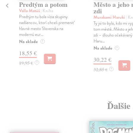
Predtým a potom
Město a jeho n
zdi
Vallo Matúš
| Kniha
Predtým tu bola vízia skupiny
Murakami Haruki
| Kn
nadšencov, ktorí chceli premeniť
Ty jsi to byla, kdo mi vy
hlavné mesto Slovenska na
tom městě. Město a jeh
modernú eur...
zdi – dlouho očekávan
Haru...
Na sklade
?
Na sklade
?
18,55 €
30,22 €
19,95 €
?
32,85 €
?
Ďalšie