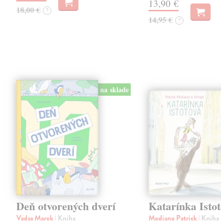
13,90 €
18,00 €
?
14,95 €
?
na sklade
Deň otvorených dverí
Katarínka Isto
Vadas Marek
| Kniha
Modiano Patrick
| Kniha