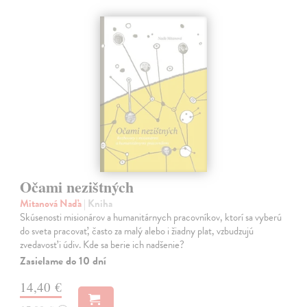
Očami nezištných
Mitanová Naďa
| Kniha
Skúsenosti misionárov a humanitárnych pracovníkov, ktorí sa vyberú
do sveta pracovať, často za malý alebo i žiadny plat, vzbudzujú
zvedavosť i údiv. Kde sa berie ich nadšenie?
Zasielame do 10 dní
14,40 €