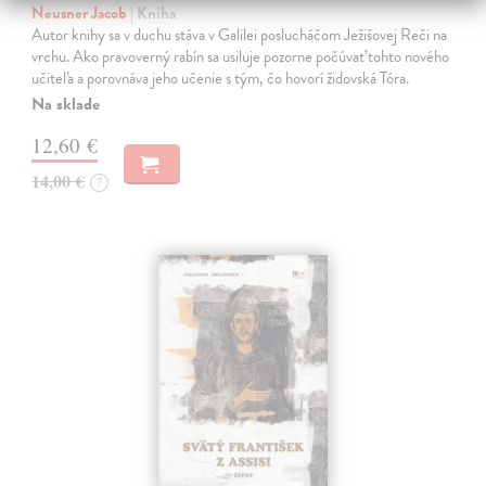
Neusner Jacob
| Kniha
Autor knihy sa v duchu stáva v Galilei poslucháčom Ježišovej Reči na
vrchu. Ako pravoverný rabín sa usiluje pozorne počúvať tohto nového
učiteľa a porovnáva jeho učenie s tým, čo hovorí židovská Tóra.
Na sklade
12,60 €
14,00 €
?