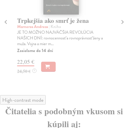
Trpkejšia ako smrť je žena
P
Marneros Andreas
| Kniha
Bor
JE TO MOŽNO NAJVÄČŠIA REVOLÚCIA
Tát
NAŠICH DNÍ: rovnocennosť a rovnoprávnosť ženy a
Bor
muža. Vojna a mier m...
Na
Zasielame do 14 dní
18
22,05 €
19
24,50 €
?
High-contrast mode
Čitatelia s podobným vkusom si
kúpili aj: