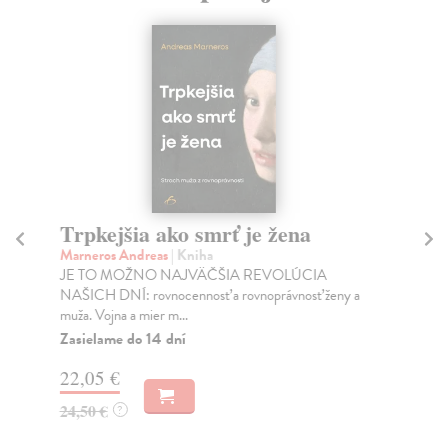
Trpkejšia ako smrť je žena
P
Marneros Andreas
| Kniha
Bor
JE TO MOŽNO NAJVÄČŠIA REVOLÚCIA
Tát
NAŠICH DNÍ: rovnocennosť a rovnoprávnosť ženy a
Bor
muža. Vojna a mier m...
Na
Zasielame do 14 dní
18
22,05 €
19
24,50 €
?