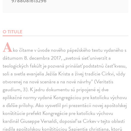
9788081613296
O TITULE
A
ko čítame v úvode nového pápežského textu vydaného s
dátumom 8. decembra 2017, „svetová sieť univerzít a
teologických fakúlt je pozvaná prinášať podstatnú časť kvasu,
soli a svetla evanjelia Ježiša Krista a živej tradície Cirkvi, vždy
otvorenej na nové scenáre a na nové návrhy“ (Veritatis
gaudium, 3). K jadru dokumentu sú pripojené aj dve
aplikačné normy vydané Kongregáciou pre katolícku výchovu
a ďalšie prílohy. Ako vysvetlil pri prezentácii novej apoštolskej
konštitúcie prefekt Kongregácie pre katolícku výchovu
kardinál Giuseppe Versaldi, doposiaľ sa Cirkev v tejto oblasti
riadila apoštolskou konštitúciou Sapientia christiana, ktorú