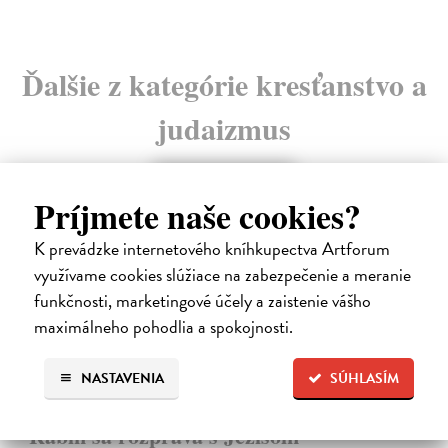
Ďalšie z kategórie kresťanstvo a
judaizmus
na sklade
Príjmete naše cookies?
novinka
K prevádzke internetového kníhkupectva Artforum
využívame cookies slúžiace na zabezpečenie a meranie
funkčnosti, marketingové účely a zaistenie vášho
maximálneho pohodlia a spokojnosti.
NASTAVENIA
SÚHLASÍM
Rabín sa rozpráva s Ježišom