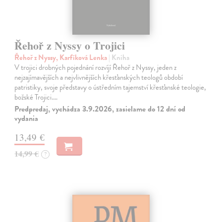
Řehoř z Nyssy o Trojici
Řehoř z Nyssy, Karfíková Lenka
| Kniha
V trojici drobných pojednání rozvíjí Řehoř z Nyssy, jeden z
nejzajímavějších a nejvlivnějších křesťanských teologů období
patristiky, svoje představy o ústředním tajemství křesťanské teologie,
božské Trojici.…
Predpredaj, vychádza 3.9.2026, zasielame do 12 dní od
vydania
13,49 €
14,99 €
?