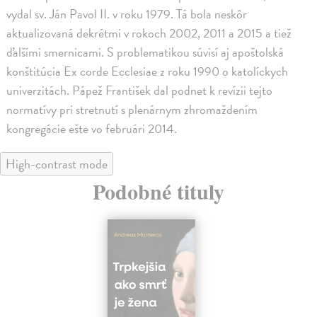
vydal sv. Ján Pavol II. v roku 1979. Tá bola neskôr
aktualizovaná dekrétmi v rokoch 2002, 2011 a 2015 a tiež
ďalšími smernicami. S problematikou súvisí aj apoštolská
konštitúcia Ex corde Ecclesiae z roku 1990 o katolíckych
univerzitách. Pápež František dal podnet k revízii tejto
normatívy pri stretnutí s plenárnym zhromaždením
kongregácie ešte vo februári 2014.
High-contrast mode
Podobné tituly