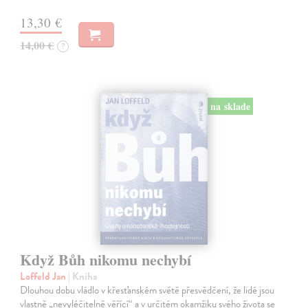
13,30 €
14,00 €
?
na sklade
Když Bůh nikomu nechybí
Loffeld Jan
| Kniha
Dlouhou dobu vládlo v křesťanském světě přesvědčení, že lidé jsou
vlastně „nevyléčitelně věřící“ a v určitém okamžiku svého života se