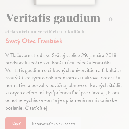
Veritatis gaudium
O
cirkevných univerzitách a fakultách
Svätý Otec František
V Tlačovom stredisku Svätej stolice 29. januára 2018
predstavili apoštolskú konštitúciu pápeža Františka
Veritatis gaudium o cirkevných univerzitách a fakultách.
Svätý Otec týmto dokumentom aktualizoval doterajšiu
normatívu a pozval k odvážnej obnove cirkevných štúdií,
ktorých cieľom má byť príprava ľudí pre Cirkev, „ktorá
ochotne vychádza von“ a je upriamená na misionárske
poslanie.
Čítať ďalej
↓
Kúpiť
Rezervovať v kníhkupectve