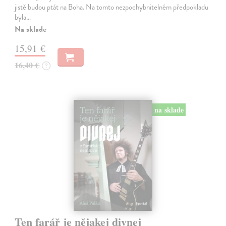
jistě budou ptát na Boha. Na tomto nezpochybnitelném předpokladu
byla…
Na sklade
15,91 €
16,40 €
?
na sklade
Ten farář je nějakej divnej