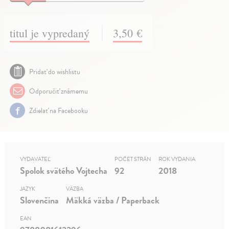
titul je vypredaný
3,50 €
Pridať do wishlistu
Odporučiť známemu
Zdielať na Facebooku
VYDAVATEĽ
POČET STRÁN
ROK VYDANIA
Spolok svätého Vojtecha
92
2018
JAZYK
VÄZBA
Slovenčina
Mäkká väzba / Paperback
EAN