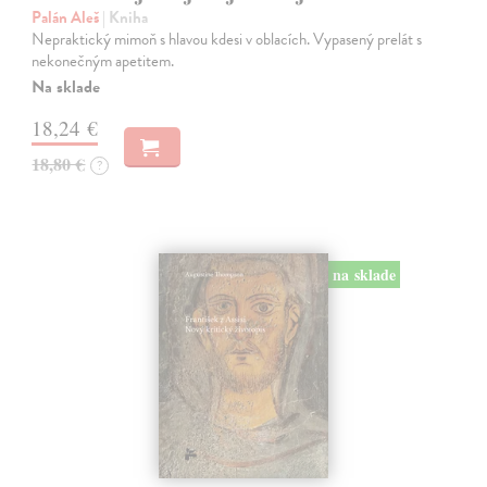
Palán Aleš
| Kniha
Nepraktický mimoň s hlavou kdesi v oblacích. Vypasený prelát s
nekonečným apetitem.
Na sklade
18,24 €
18,80 €
?
na sklade