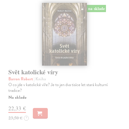
na sklade
Svět katolické víry
Barron Robert
| Kniha
O co jde v katolické víře? Je to jen dva tisíce let stará kulturní
tradice?
Na sklade
22,33 €
23,50 €
?