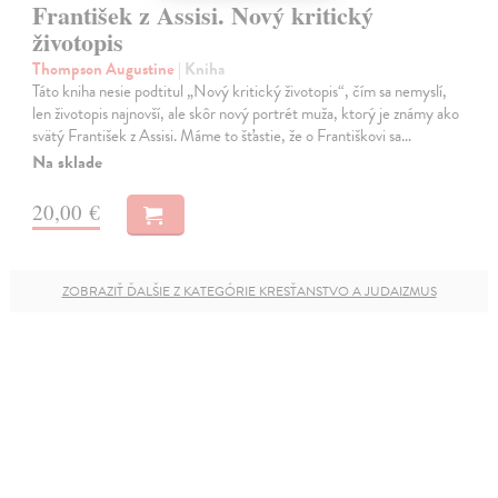
František z Assisi. Nový kritický
životopis
Thompson Augustine
| Kniha
Táto kniha nesie podtitul „Nový kritický životopis“, čím sa nemyslí,
len životopis najnovší, ale skôr nový portrét muža, ktorý je známy ako
svätý František z Assisi. Máme to šťastie, že o Františkovi sa…
Na sklade
20,00 €
ZOBRAZIŤ ĎALŠIE Z KATEGÓRIE KRESŤANSTVO A JUDAIZMUS