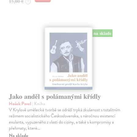
15,00 €
?
na sklade
Jako anděl s polámanými křídly
Hošek Pavel
| Kniha
V Krylově umělecké tvorbě se odráží trpká zkušenost s totalitním
režimem socialistického Československa, s náročnou existencí
exulanta, vypuzeného z vlasti do ciziny, a také s kompromisy a
přehmaty, které…
Na sklade