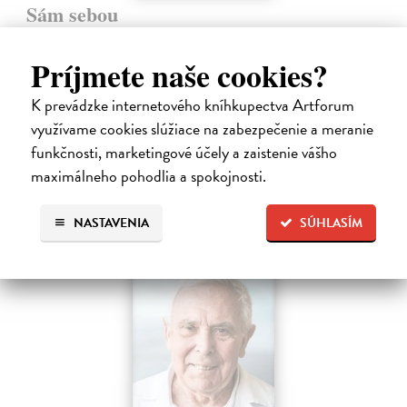
Sám sebou
Seth Anil
| Kniha
Být sám sebou není tak jednoduché, jak se zdá. V mozku každého z
Príjmete naše cookies?
nás pracují společně miliardy neuronů a vytvářejí naše vědomé
zkušenosti.
K prevádzke internetového kníhkupectva Artforum
Na sklade
využívame cookies slúžiace na zabezpečenie a meranie
21,47 €
funkčnosti, marketingové účely a zaistenie vášho
maximálneho pohodlia a spokojnosti.
22,60 €
?
NASTAVENIA
SÚHLASÍM