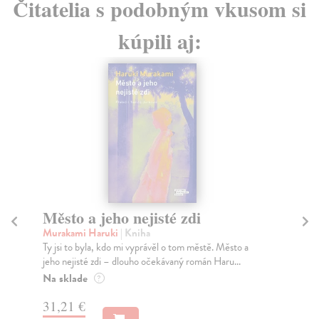
Čitatelia s podobným vkusom si
kúpili aj:
Město a jeho nejisté zdi
So
Murakami Haruki
| Kniha
Ma
Ty jsi to byla, kdo mi vyprávěl o tom městě. Město a
Soc
jeho nejisté zdi – dlouho očekávaný román Haru...
med
Na sklade
Na
?
31,21 €
16