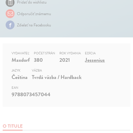
Pridať do wishlistu
Odporučiť známemu
Zdielať na Facebooku
VYDAVATEĽ
POČET STRÁN
ROK VYDANIA
EDÍCIA
Maxdorf
380
2021
Jessenius
JAZYK
VÄZBA
Čeština
Tvrdá väzba / Hardback
EAN
9788073457044
O TITULE