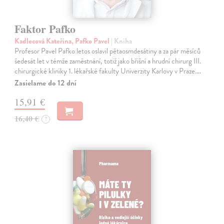
Faktor Pafko
Kadlecová Kateřina, Pafko Pavel
| Kniha
Profesor Pavel Pafko letos oslavil pětaosmdesátiny a za pár měsíců
šedesát let v témže zaměstnání, totiž jako břišní a hrudní chirurg III.
chirurgické kliniky 1. lékařské fakulty Univerzity Karlovy v Praze.…
Zasielame do 12 dní
15,91 €
16,40 €
?