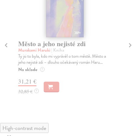
Město a jeho nejisté zdi
So
Murakami Haruki
| Kniha
Ma
Ty jsi to byla, kdo mi vyprávěl o tom městě. Město a
Soc
jeho nejisté zdi – dlouho očekávaný román Haru...
med
Na sklade
Na
?
31,21 €
16
32,85 €
16
?
High-contrast mode