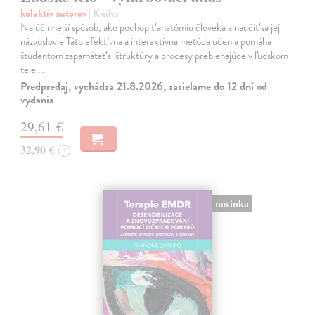
kolektív autorov
| Kniha
Najúčinnejší spôsob, ako pochopiť anatómiu človeka a naučiť sa jej
názvoslovie Táto efektívna a interaktívna metóda učenia pomáha
študentom zapamätať si štruktúry a procesy prebiehajúce v ľudskom
tele.…
Predpredaj, vychádza 21.8.2026, zasielame do 12 dní od
vydania
29,61 €
32,90 €
?
novinka