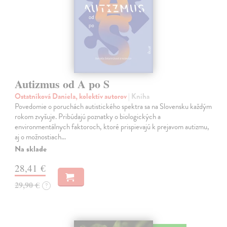
Autizmus od A po S
Ostatníková Daniela, kolektív autorov
| Kniha
Povedomie o poruchách autistického spektra sa na Slovensku každým
rokom zvyšuje. Pribúdajú poznatky o biologických a
environmentálnych faktoroch, ktoré prispievajú k prejavom autizmu,
aj o možnostiach…
Na sklade
28,41 €
29,90 €
?