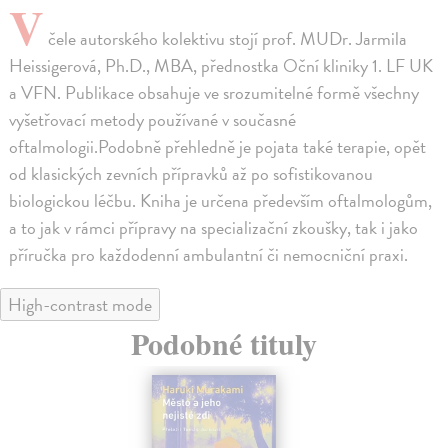
V
čele autorského kolektivu stojí prof. MUDr. Jarmila
Heissigerová, Ph.D., MBA, přednostka Oční kliniky 1. LF UK
a VFN. Publikace obsahuje ve srozumitelné formě všechny
vyšetřovací metody používané v současné
oftalmologii.Podobně přehledně je pojata také terapie, opět
od klasických zevních přípravků až po sofistikovanou
biologickou léčbu. Kniha je určena především oftalmologům,
a to jak v rámci přípravy na specializační zkoušky, tak i jako
příručka pro každodenní ambulantní či nemocniční praxi.
High-contrast mode
Podobné tituly