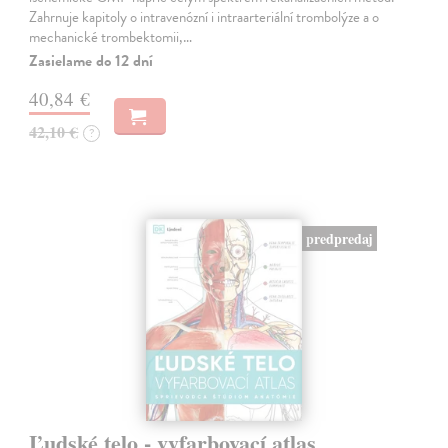
Zahrnuje kapitoly o intravenózní i intraarteriální trombolýze a o
mechanické trombektomii,…
Zasielame do 12 dní
40,84 €
42,10 €
?
predpredaj
Ľudské telo - vyfarbovací atlas