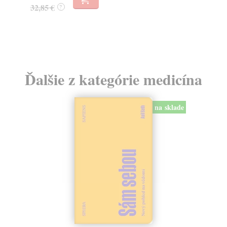
32,85 €
16
?
Ďalšie z kategórie medicína
na sklade