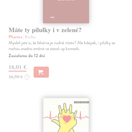
Máte ty pilulky i v zelené?
Pharma
| Kniha
Mysleli jste si, že lékárna je nudné místo? Ale kdepak, i pilulky se
mohou snadno změnit ve stand-up komedii.
Zasielame do 12 dní
16,01 €
16,50 €
?