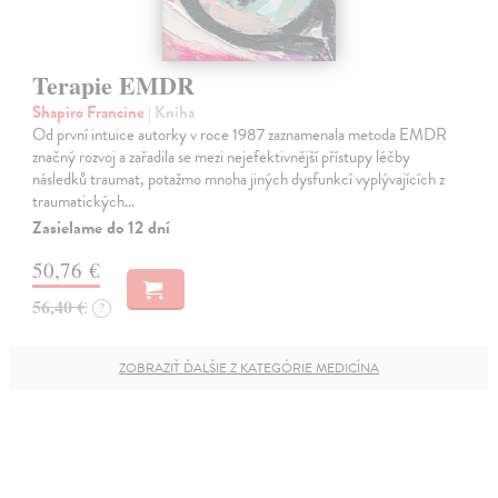
Terapie EMDR
Shapiro Francine
| Kniha
Od první intuice autorky v roce 1987 zaznamenala metoda EMDR
značný rozvoj a zařadila se mezi nejefektivnější přístupy léčby
následků traumat, potažmo mnoha jiných dysfunkcí vyplývajících z
traumatických…
Zasielame do 12 dní
50,76 €
56,40 €
?
ZOBRAZIŤ ĎALŠIE Z KATEGÓRIE MEDICÍNA