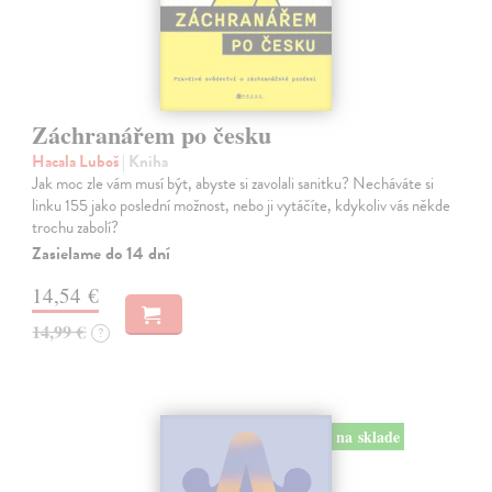
Záchranářem po česku
Hacala Luboš
| Kniha
Jak moc zle vám musí být, abyste si zavolali sanitku? Necháváte si
linku 155 jako poslední možnost, nebo ji vytáčíte, kdykoliv vás někde
trochu zabolí?
Zasielame do 14 dní
14,54 €
14,99 €
?
na sklade