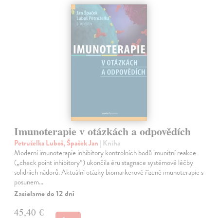
Imunoterapie v otázkách a odpovědích
Petruželka Luboš, Špaček Jan
| Kniha
Moderní imunoterapie inhibitory kontrolních bodů imunitní reakce
(„check point inhibitory“) ukončila éru stagnace systémové léčby
solidních nádorů. Aktuální otázky biomarkerově řízené imunoterapie s
posunem…
Zasielame do 12 dní
45,40 €