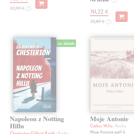
Na sklade
?
12,95 €
?
30,22 €
32,85 €
?
na sklade
Napoleon z Notting
Moje Antonie
Hillu
Cather Willa
| Kniha
Moje Antonie patří k
Chesterton Gilbert Keith
| Kniha