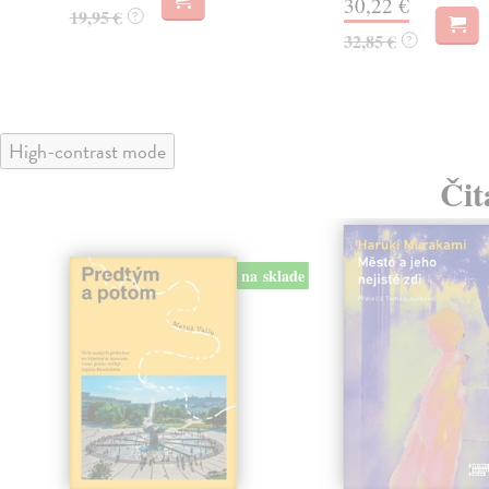
30,22 €
19,95 €
?
32,85 €
?
High-contrast mode
Čit
na sklade