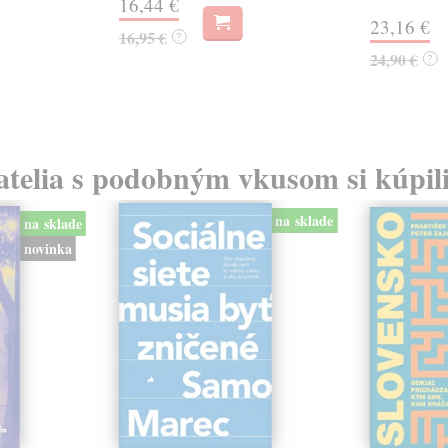
16,44 €
23,16 €
16,95 €
?
24,90 €
?
atelia s podobným vkusom si kúpili
na sklade
na sklade
novinka