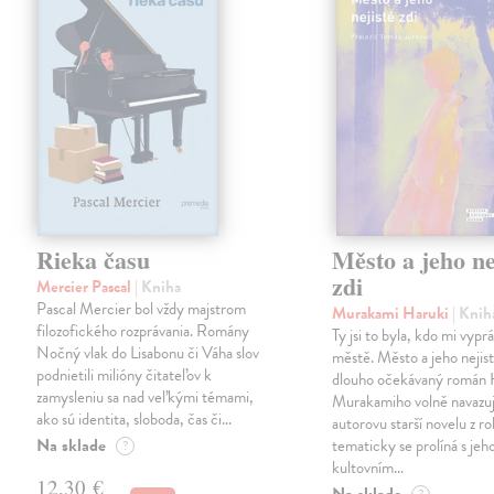
Rieka času
Město a jeho ne
zdi
Mercier Pascal
| Kniha
Pascal Mercier bol vždy majstrom
Murakami Haruki
| Knih
filozofického rozprávania. Romány
Ty jsi to byla, kdo mi vypr
Nočný vlak do Lisabonu či Váha slov
městě. Město a jeho nejist
podnietili milióny čitateľov k
dlouho očekávaný román 
zamysleniu sa nad veľkými témami,
Murakamiho volně navazuj
ako sú identita, sloboda, čas či…
autorovu starší novelu z r
Na sklade
tematicky se prolíná s jeh
?
kultovním…
12,30 €