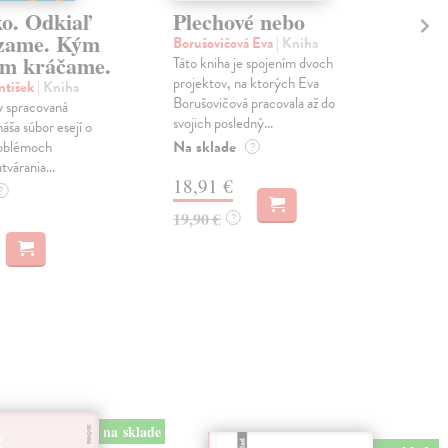
ko. Odkiaľ
Plechové nebo
Po
zame. Kým
Borušovičová Eva
| Kniha
Kun
m kráčame.
Táto kniha je spojením dvoch
Poma
projektov, na ktorých Eva
čty
ntišek
| Kniha
Borušovičová pracovala až do
naps
 spracovaná
svojich posledný...
česk
náša súbor esejí o
Na sklade
Na 
oblémoch
?
tvárania...
18,91 €
14
?
19,90 €
15,
?
na sklade