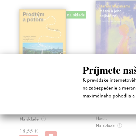
na sklade
Príjmete na
K prevádzke internetové
Predtým a potom
Město a jeho n
zdi
na zabezpečenie a merani
Vallo Matúš
| Kniha
Predtým tu bola vízia skupiny
Murakami Haruki
| Kn
maximálneho pohodlia a 
nadšencov, ktorí chceli premeniť
Ty jsi to byla, kdo mi vy
hlavné mesto Slovenska na
tom městě. Město a jeh
modernú eur...
zdi – dlouho očekávan
Haru...
Na sklade
?
Na sklade
?
18,55 €