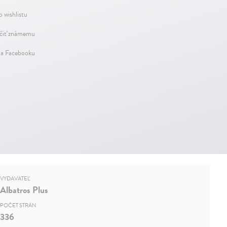
o wishlistu
iť známemu
na Facebooku
VYDAVATEĽ
Albatros Plus
POČET STRÁN
336