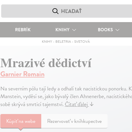
REBRÍK
KNIHY
BOOKS
KNIHY
-
BELETRIA
-
SVETOVÁ
Mrazivé dědictví
Garnier Romain
Na severním pólu tají ledy a odhalí tak nacistickou ponorku. K
Manstein, vyděsí se, jako bývalý člen Ahnenerbe, nacistického
sobě skrývá smrticí tajemství.
Čítať ďalej
↓
Kúpiť
na webe
Rezervovať v kníhkupectve