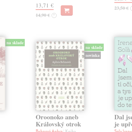
13,71 €
23,50 €
14,90 €
?
na sklade
na sklade
novinka
Oroonoko aneb
Dal js
Královský otrok
je upř
Behnová Aphra
| Kniha
Sola Iren