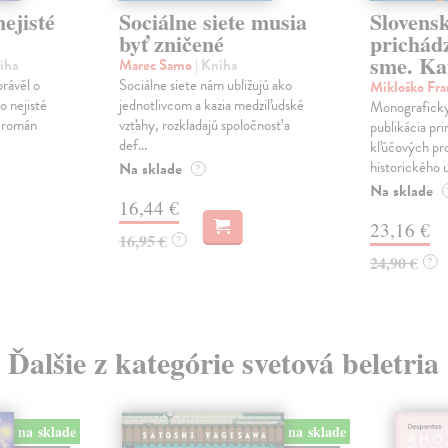
ejisté
Sociálne siete musia
Slovens
byť zničené
prichád
sme. Ka
iha
Marec Samo
| Kniha
právěl o
Sociálne siete nám ubližujú ako
Mikloško Fra
o nejisté
jednotlivcom a kazia medziľudské
Monograficky
ý román
vzťahy, rozkladajú spoločnosť a
publikácia pri
def...
kľúčových pr
historického u
Na sklade
?
Na sklade
16,44 €
23,16 €
16,95 €
?
24,90 €
?
Ďalšie z kategórie svetová beletria
na sklade
na sklade