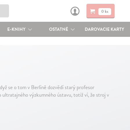
0 ks
E-KNIHY
OSTATNÉ
DAROVACIE KARTY
dyž se o tom v Berlíně dozvědí starý profesor
 ultratajného výzkumného ústavu, totiž ví, že stroj v