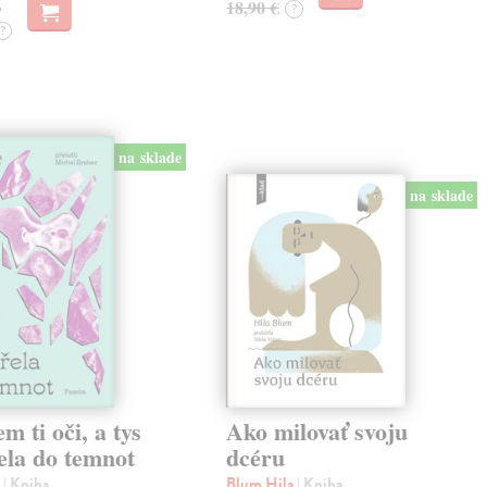
18,90 €
?
?
na sklade
na sklade
em ti oči, a tys
Ako milovať svoju
ela do temnot
dcéru
e
| Kniha
Blum Hila
| Kniha