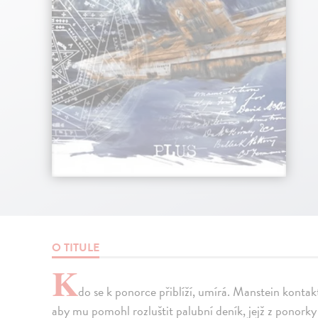
O TITULE
K
do se k ponorce přiblíží, umírá. Manstein konta
aby mu pomohl rozluštit palubní deník, jejž z ponorky 