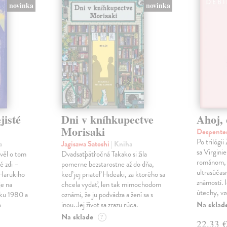
novinka
novinka
jisté
Dni v kníhkupectve
Ahoj, 
Morisaki
Despentes
Po trilógi
a
Jagisawa Satoshi
| Kniha
sa Virgini
ávěl o tom
Dvadsaťpäťročná Takako si žila
románom, 
é zdi –
pomerne bezstarostne až do dňa,
ultrasúča
Harukiho
keď jej priateľ Hideaki, za ktorého sa
známostí. 
e na
chcela vydať, len tak mimochodom
útechy, vzd
oku 1980 a
oznámi, že ju podvádza a žení sa s
Na sklad
o
inou. Jej život sa zrazu rúca.
Na sklade
?
22,33 