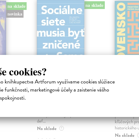
na sklade
na sklade
novinka
še cookies?
ho kníhkupectva Artforum využívame cookies slúžiace
ejisté
Sociálne siete musia
Slovens
byť zničené
prichád
e funkčnosti, marketingové účely a zaistenie vášho
sme. Ka
iha
Marec Samo
| Kniha
spokojnosti.
právěl o
Sociálne siete nám ubližujú ako
Mikloško Fra
o nejisté
jednotlivcom a kazia medziľudské
Monograficky
ý román
vzťahy, rozkladajú spoločnosť a
publikácia pri
def...
kľúčových pr
historického u
Na sklade
?
Na sklade