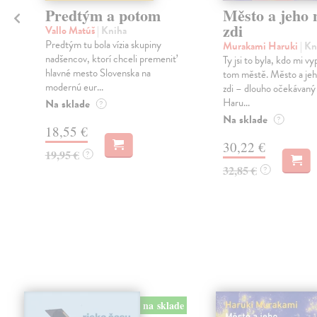
Predtým a potom
Město a jeho n
zdi
Vallo Matúš
| Kniha
Predtým tu bola vízia skupiny
Murakami Haruki
| Kn
nadšencov, ktorí chceli premeniť
Ty jsi to byla, kdo mi vy
hlavné mesto Slovenska na
tom městě. Město a jeh
modernú eur...
zdi – dlouho očekávan
Haru...
Na sklade
?
Na sklade
?
18,55 €
30,22 €
19,95 €
?
32,85 €
?
na sklade