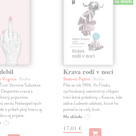
na sklade
debil
Krava rodí v noci
 Virginie
| Kniha
Statovci Pajtim
| Kniha
i Život Vernona Subutexa
Píše sa rok 1996. Vo Fínsku
e Despentes vracia s
vychovávaný osemročný chlapec
ktorý pripomína
trávi letné prázdniny v Kosove, kde
snú verziu Nebezpečných
zažíva čudesné udalosti, ktoré ho
Ide o príbeh plný hnevu aj
poznačia na celý život.
oru aj prijatia.
Na sklade
?
e
?
17,01 €
€