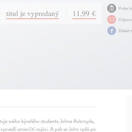
Pridať d
titul je vypredaný
11,99 €
Odporuč
Zdielať 
ktuje svého bývalého studenta Johna Ackroyda,
vyzvedli američtí vojáci. A pak se John vydá po