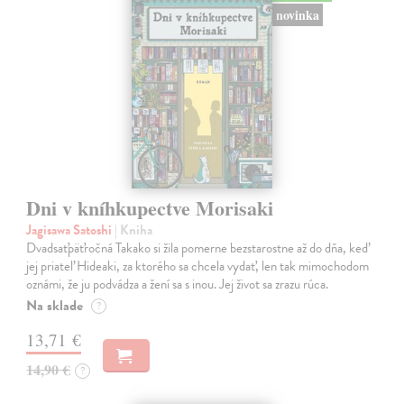
novinka
Dni v kníhkupectve Morisaki
Jagisawa Satoshi
| Kniha
Dvadsaťpäťročná Takako si žila pomerne bezstarostne až do dňa, keď
jej priateľ Hideaki, za ktorého sa chcela vydať, len tak mimochodom
oznámi, že ju podvádza a žení sa s inou. Jej život sa zrazu rúca.
Na sklade
?
13,71 €
14,90 €
?