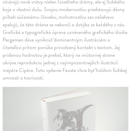
otvárajú nové vrstvy nielen Goetheho drámy, ale aj ľudského
boja o vlastnú dušu. Svojou modernosťou predstavujú dávny
príbeh súčasnému človeku, mohutnosťou zas naliehavo
apelujú, že táto dráma sa nekončí a dotýka sa každého z nás.
Grafická a typografická úprava uznávaného grafického štúdia
Pergamen dáva vyniknúť dominantným ilustráciám a
čitateľovi pritom ponúka prirodzený kontakt s textom. Jej
pridanou hodnotou je prebal, ktorý na vnútornej strane
ukrýva reprodukciu jednej z najimpozantnejších ilustrácií
majstra Cipára. Toto vydanie Fausta chce byť holdom ľudskej
umnosti a tvorivosti.