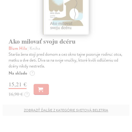
Ako milovať svoju dcéru
Blum Hila
| Kniha
Staršia žena stojí pred domom a cez okno tajne pozoruje rodinu: otca,
matku a dve deti. Díva sa na svoje vnučky, ktoré kvôli odlúčeniu od
dcéry nikdy nestretla.
Na sklade
?
15,21 €
16,90 €
?
ZOBRAZIŤ ĎALŠIE Z KATEGÓRIE SVETOVÁ BELETRIA