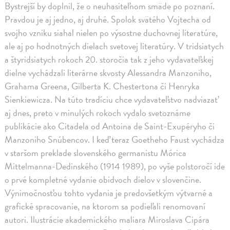
Bystrejší by doplnil, že o neuhasiteľnom smäde po poznaní.
Pravdou je aj jedno, aj druhé. Spolok svätého Vojtecha od
svojho vzniku siahal nielen po výsostne duchovnej literatúre,
ale aj po hodnotných dielach svetovej literatúry. V tridsiatych
a štyridsiatych rokoch 20. storočia tak z jeho vydavateľskej
dielne vychádzali literárne skvosty Alessandra Manzoniho,
Grahama Greena, Gilberta K. Chestertona či Henryka
Sienkiewicza. Na túto tradíciu chce vydavateľstvo nadviazať
aj dnes, preto v minulých rokoch vydalo svetoznáme
publikácie ako Citadela od Antoina de Saint-Exupéryho či
Manzoniho Snúbencov. I keď teraz Goetheho Faust vychádza
v staršom preklade slovenského germanistu Mórica
Mittelmanna-Dedinského (1914 1989), po vyše polstoročí ide
o prvé kompletné vydanie obidvoch dielov v slovenčine.
Výnimočnosťou tohto vydania je predovšetkým výtvarné a
grafické spracovanie, na ktorom sa podieľali renomovaní
autori. Ilustrácie akademického maliara Miroslava Cipára