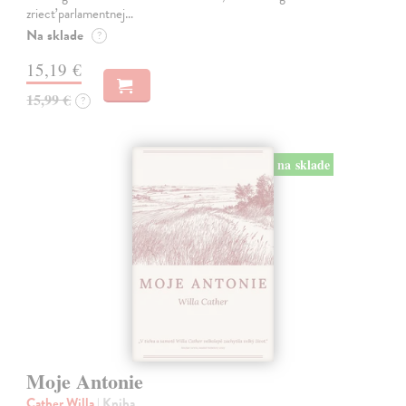
zriecť parlamentnej…
Na sklade
?
15,19 €
15,99 €
?
na sklade
Moje Antonie
Cather Willa
| Kniha