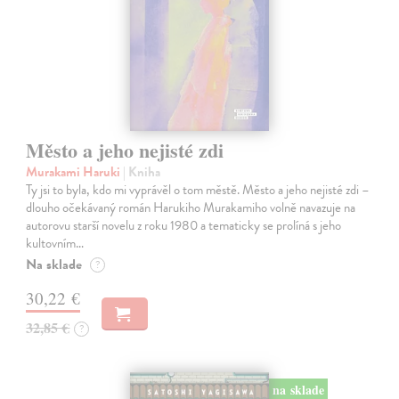
Město a jeho nejisté zdi
Murakami Haruki
| Kniha
Ty jsi to byla, kdo mi vyprávěl o tom městě. Město a jeho nejisté zdi –
dlouho očekávaný román Harukiho Murakamiho volně navazuje na
autorovu starší novelu z roku 1980 a tematicky se prolíná s jeho
kultovním…
Na sklade
?
30,22 €
32,85 €
?
na sklade