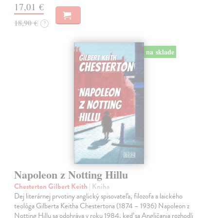
17,01 €
18,90 €
?
na sklade
Napoleon z Notting Hillu
Chesterton Gilbert Keith
| Kniha
Dej literárnej prvotiny anglický spisovateľa, filozofa a laického
teológa Gilberta Keitha Chestertona (1874 – 1936) Napoleon z
Notting Hillu sa odohráva v roku 1984, keď sa Angličania rozhodli