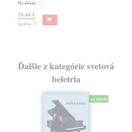
o k
Na sklade
?
Na
16,44 €
23
16,95 €
?
24
Ďalšie z kategórie svetová
beletria
na sklade