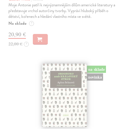
Moje Antonie patří k nejvýznamnějším dílům americké literatury a
představuje vrchol autorčiny tvorby. Vypráví hluboký příběh o
dětství, kořenech a hledání vlastního místa ve světě.
Na sklade
?
20,90 €
22,00 €
?
na sklade
novinka