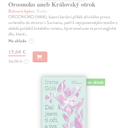
Oroonoko aneb Královský otrok
Behnová Aphra
| Kniha
OROONOKO (1688), bizarní barokní příběh afrického prince
uvrženého do otroctví v Surinamu, patří k nejvýznamnějším textům z
období počátků britského románu, bývá označován za první anglické
dílo, které…
Na sklade
?
15,68 €
16,50 €
?
na sklade