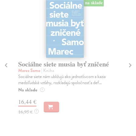
na sklade
na sklade
ť zničené
Slovensko. Odkiaľ prichádzame
Kým sme. Kam kráčame.
ivcom a kazia
Mikloško František
| Kniha
sť a def...
Monograficky spracovaná publikácia prináša súbor es
o kľúčových problémoch historického utvárania...
Na sklade
?
23,16 €
24,90 €
?