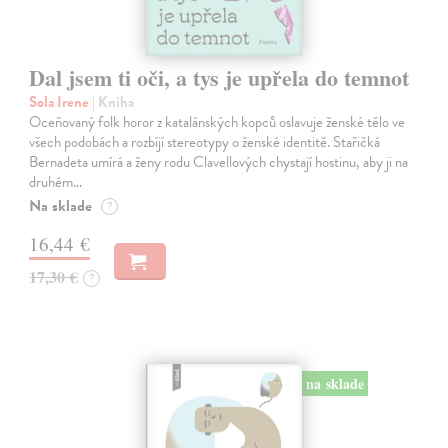
Dal jsem ti oči, a tys je upřela do temnot
Sola Irene
| Kniha
Oceňovaný folk horor z katalánských kopců oslavuje ženské tělo ve
všech podobách a rozbíjí stereotypy o ženské identitě. Stařičká
Bernadeta umírá a ženy rodu Clavellových chystají hostinu, aby ji na
druhém…
Na sklade
?
16,44 €
17,30 €
?
na sklade