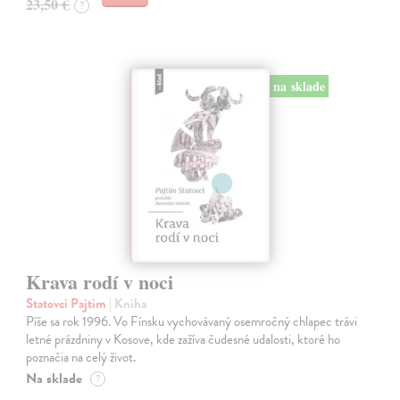
23,50 €
?
na sklade
Krava rodí v noci
Statovci Pajtim
| Kniha
Píše sa rok 1996. Vo Fínsku vychovávaný osemročný chlapec trávi
letné prázdniny v Kosove, kde zažíva čudesné udalosti, ktoré ho
poznačia na celý život.
Na sklade
?