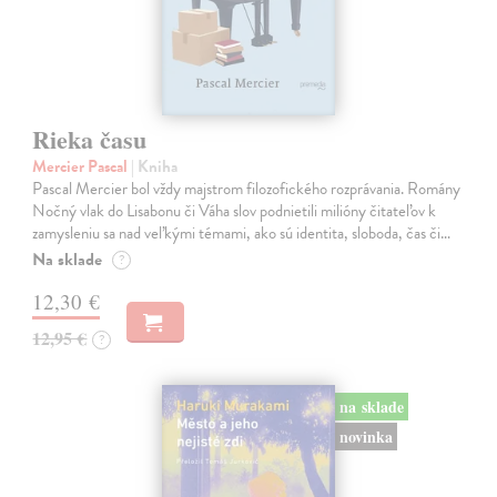
Rieka času
Mercier Pascal
| Kniha
Pascal Mercier bol vždy majstrom filozofického rozprávania. Romány
Nočný vlak do Lisabonu či Váha slov podnietili milióny čitateľov k
zamysleniu sa nad veľkými témami, ako sú identita, sloboda, čas či…
Na sklade
?
12,30 €
12,95 €
?
na sklade
novinka