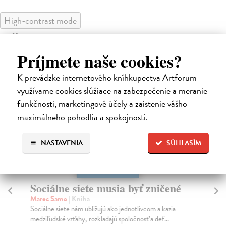
High-contrast mode
Čitatelia s podobným vkusom si
Príjmete naše cookies?
kúpili aj:
K prevádzke internetového kníhkupectva Artforum
na sklade
využívame cookies slúžiace na zabezpečenie a meranie
funkčnosti, marketingové účely a zaistenie vášho
maximálneho pohodlia a spokojnosti.
NASTAVENIA
SÚHLASÍM
Sociálne siete musia byť zničené
S
K
Marec Samo
| Kniha
Sociálne siete nám ubližujú ako jednotlivcom a kazia
Mik
medziľudské vzťahy, rozkladajú spoločnosť a def...
Mon