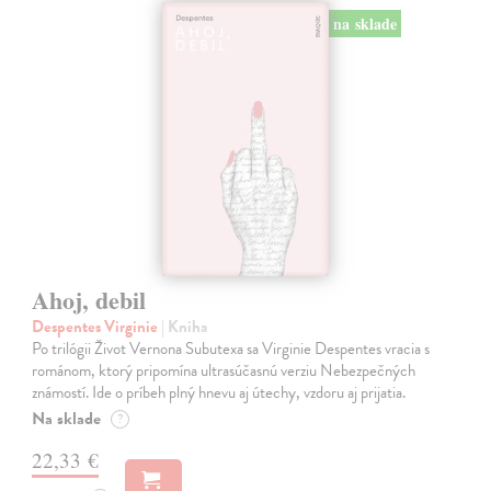
na sklade
Ahoj, debil
Despentes Virginie
| Kniha
Po trilógii Život Vernona Subutexa sa Virginie Despentes vracia s
románom, ktorý pripomína ultrasúčasnú verziu Nebezpečných
známostí. Ide o príbeh plný hnevu aj útechy, vzdoru aj prijatia.
Na sklade
?
22,33 €