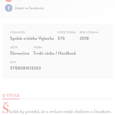
Zdielať na Facebooku
VYDAVATEĽ
POČET STRÁN
ROK VYDANIA
Spolok svätého Vojtecha
576
2018
JAZYK
VÄZBA
Slovenčina
Tvrdá väzba / Hardback
EAN
9788081613203
O TITULE
Š
kolák by povedal, že o zmluve medzi diablom a človekom.