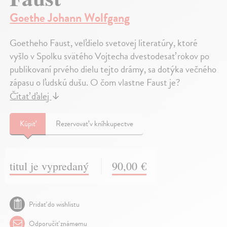
Goethe Johann Wolfgang
Goetheho Faust, veľdielo svetovej literatúry, ktoré
vyšlo v Spolku svätého Vojtecha dvestodesať rokov po
publikovaní prvého dielu tejto drámy, sa dotýka večného
zápasu o ľudskú dušu. O čom vlastne Faust je?
Čítať ďalej
↓
Kúpiť
Rezervovať v kníhkupectve
titul je vypredaný
90,00 €
Pridať do wishlistu
Odporučiť známemu