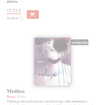
dotlače
15,71 €
16,20 €
?
predpredaj
Medúza
Boum
| Kniha
Odette je něco přes dvacet, má vlastní byt, stálé zaměstnání v