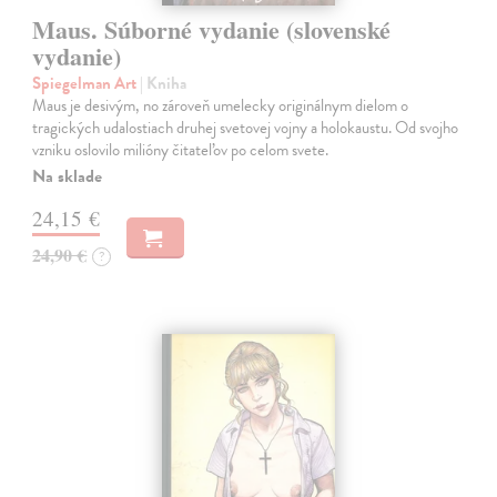
Maus. Súborné vydanie (slovenské
vydanie)
Spiegelman Art
| Kniha
Maus je desivým, no zároveň umelecky originálnym dielom o
tragických udalostiach druhej svetovej vojny a holokaustu. Od svojho
vzniku oslovilo milióny čitateľov po celom svete.
Na sklade
24,15 €
24,90 €
?