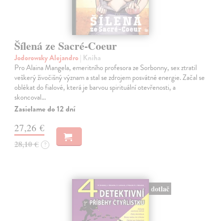
Šílená ze Sacré-Coeur
Jodorowsky Alejandro
| Kniha
Pro Alaina Mangela, emeritního profesora ze Sorbonny, sex ztratil
veškerý živočišný význam a stal se zdrojem posvátné energie. Začal se
oblékat do fialové, která je barvou spirituální otevřenosti, a
skoncoval…
Zasielame do 12 dní
27,26 €
28,10 €
?
dotlač