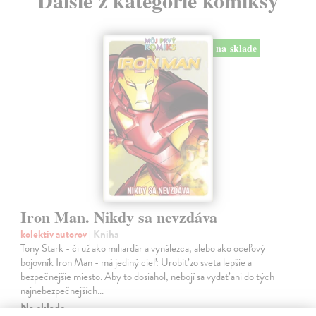
Ďalšie z kategórie komiksy
na sklade
Iron Man. Nikdy sa nevzdáva
kolektív autorov
| Kniha
Tony Stark - či už ako miliardár a vynálezca, alebo ako oceľový
bojovník Iron Man - má jediný cieľ: Urobiť zo sveta lepšie a
bezpečnejšie miesto. Aby to dosiahol, nebojí sa vydať ani do tých
najnebezpečnejších…
Na sklade