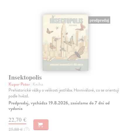
predpredaj
Insektopolis
Kuper Peter
| Kniha
Prehistorické vážky o velikosti jestřába. Hovniválové, co se orientují
podle hvězd.
Predpredaj, vychádza 19.8.2026, zasielame do 7 dní od
vydania
22,70 €
25,80 €
?