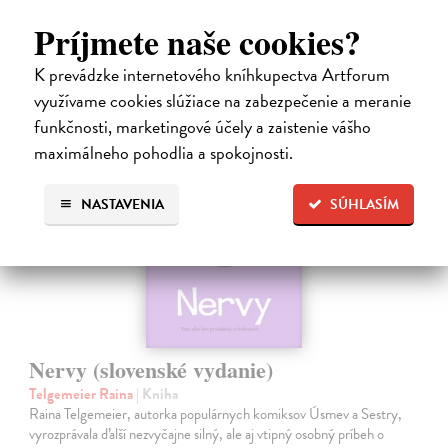
9,45 €
Príjmete naše cookies?
9,95 €
?
K prevádzke internetového kníhkupectva Artforum
využívame cookies slúžiace na zabezpečenie a meranie
funkčnosti, marketingové účely a zaistenie vášho
na sklade
maximálneho pohodlia a spokojnosti.
NASTAVENIA
SÚHLASÍM
Nervy (slovenské vydanie)
Telgemeier Raina
| Kniha
Raina Telgemeier, autorka populárnych komiksov Úsmev a Sestry,
vyrozprávala ďalší nezvyčajne silný, ale aj vtipný osobný príbeh o