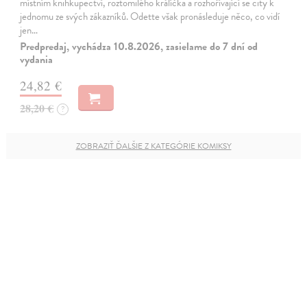
místním knihkupectví, roztomilého králíčka a rozhořívající se city k
jednomu ze svých zákazníků. Odette však pronásleduje něco, co vidí
jen…
Predpredaj, vychádza 10.8.2026, zasielame do 7 dní od
vydania
24,82 €
28,20 €
?
ZOBRAZIŤ ĎALŠIE Z KATEGÓRIE KOMIKSY