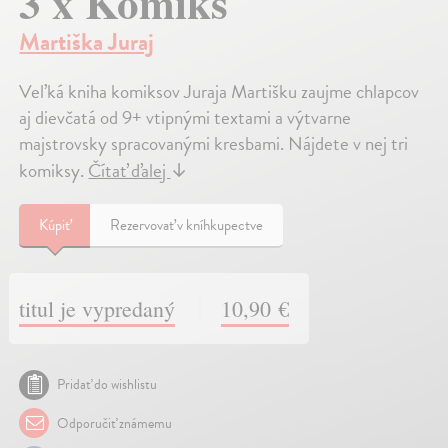
3 x Komiks
Martiška Juraj
Veľká kniha komiksov Juraja Martišku zaujme chlapcov
aj dievčatá od 9+ vtipnými textami a výtvarne
majstrovsky spracovanými kresbami. Nájdete v nej tri
komiksy.
Čítať ďalej
↓
Kúpiť
Rezervovať v kníhkupectve
titul je vypredaný
10,90 €
Pridať do wishlistu
Odporučiť známemu