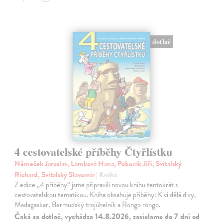
dotlač
4 cestovatelské příběhy Čtyřlístku
Němeček Jaroslav, Lamková Hana, Poborák Jiří, Svitalský
Richard, Svitalský Slavomír
| Kniha
Z edice „4 příběhy“ jsme připravili novou knihu tentokrát s
cestovatelskou tematikou. Kniha obsahuje příběhy: Kivi dělá divy,
Madagaskar, Bermudský trojúhelník a Rongo rongo.
Čaká sa dotlač, vychádza 14.8.2026, zasielame do 7 dní od