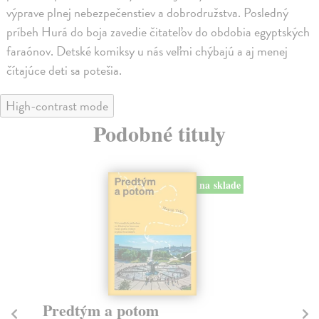
výprave plnej nebezpečenstiev a dobrodružstva. Posledný
príbeh Hurá do boja zavedie čitateľov do obdobia egyptských
faraónov. Detské komiksy u nás veľmi chýbajú a aj menej
čítajúce deti sa potešia.
High-contrast mode
Podobné tituly
na sklade
Město a jeho nejisté zdi
Tr