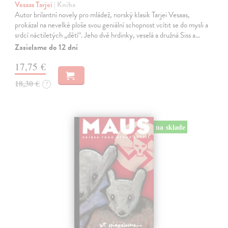
Vesaas Tarjei
| Kniha
Autor brilantní novely pro mládež, norský klasik Tarjei Vesaas,
prokázal na nevelké ploše svou geniální schopnost vcítit se do mysli a
srdcí náctiletých „dětí“. Jeho dvě hrdinky, veselá a družná Siss a…
Zasielame do 12 dní
17,75 €
18,30 €
?
na sklade