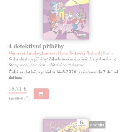
4 detektivní příběhy
Němeček Jaroslav, Lamková Hana, Svitavský Richard
| Kniha
Kniha obsahuje příběhy: Záhada zamčené skříně; Zlatý skarabeus;
Stopy vedou do cirkusu; Pátrání po Hubertovi
Čaká sa dotlač, vychádza 14.8.2026, zasielame do 7 dní od
dotlače
15,71 €
16,20 €
?
novinka