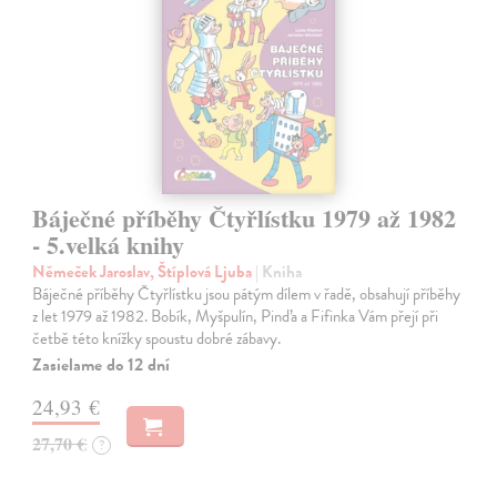
Báječné příběhy Čtyřlístku 1979 až 1982
- 5.velká knihy
Němeček Jaroslav, Štíplová Ljuba
| Kniha
Báječné příběhy Čtyřlístku jsou pátým dílem v řadě, obsahují příběhy
z let 1979 až 1982. Bobík, Myšpulín, Pinďa a Fifinka Vám přejí při
četbě této knížky spoustu dobré zábavy.
Zasielame do 12 dní
24,93 €
27,70 €
?