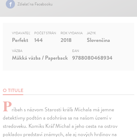
Zdielať na Facebooku
VYDAVATEĽ
POČET STRÁN
ROK VYDANIA
JAZYK
Perfekt
144
2018
Slovenčina
VÄZBA
EAN
Mäkká väzba / Paperback
9788080468934
O TITULE
P
ríbeh s názvom Starosti kráľa Michala má jemne
detektívny podtón a odohráva sa na našom území v
stredoveku. Komiks Kráľ Michal a jeho cesta na ostrov
pokladov predstaví známych, ale aj nových hrdinov na