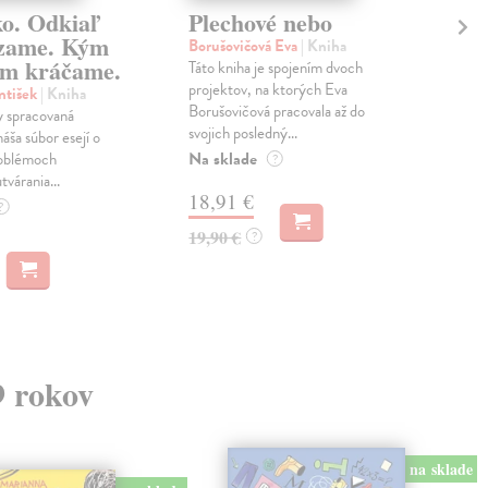
ko. Odkiaľ
Plechové nebo
Po
zame. Kým
Borušovičová Eva
| Kniha
Kun
m kráčame.
Táto kniha je spojením dvoch
Poma
projektov, na ktorých Eva
čty
ntišek
| Kniha
Borušovičová pracovala až do
naps
 spracovaná
svojich posledný...
česk
náša súbor esejí o
Na sklade
Na 
oblémoch
?
tvárania...
18,91 €
14
?
19,90 €
15,
?
9 rokov
na sklade