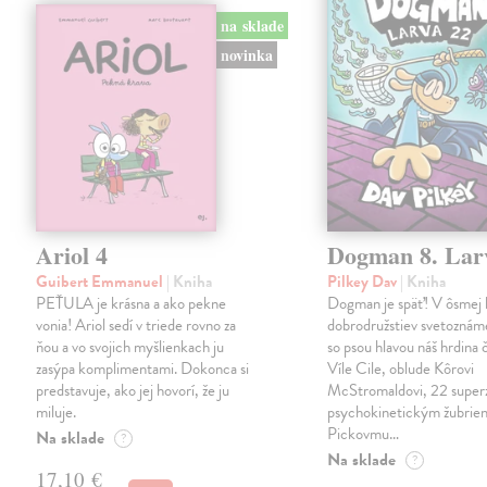
na sklade
novinka
Ariol 4
Dogman 8. Lar
Guibert Emmanuel
| Kniha
Pilkey Dav
| Kniha
PEŤULA je krásna a ako pekne
Dogman je späť! V ôsmej 
vonia! Ariol sedí v triede rovno za
dobrodružstiev svetoznám
ňou a vo svojich myšlienkach ju
so psou hlavou náš hrdina če
zasýpa komplimentami. Dokonca si
Víle Cile, oblude Kôrovi
predstavuje, ako jej hovorí, že ju
McStromaldovi, 22 super
miluje.
psychokinetickým žubrien
Pickovmu…
Na sklade
?
Na sklade
?
17,10 €