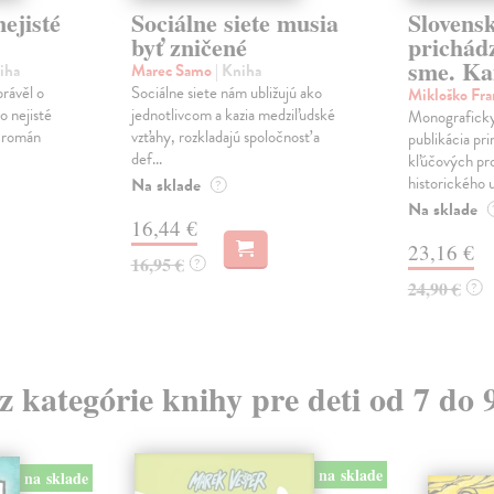
ejisté
Sociálne siete musia
Slovens
byť zničené
prichád
sme. Ka
iha
Marec Samo
| Kniha
právěl o
Sociálne siete nám ubližujú ako
Mikloško Fra
o nejisté
jednotlivcom a kazia medziľudské
Monograficky
ý román
vzťahy, rozkladajú spoločnosť a
publikácia pri
def...
kľúčových pr
historického u
Na sklade
?
Na sklade
16,44 €
23,16 €
16,95 €
?
24,90 €
?
 z kategórie knihy pre deti od 7 do 
na sklade
na sklade