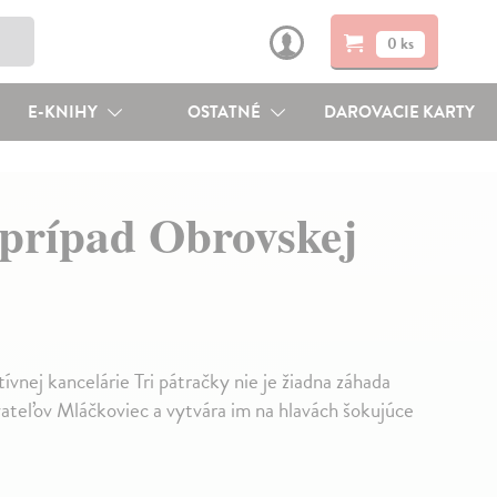
0 ks
E-KNIHY
OSTATNÉ
DAROVACIE KARTY
 prípad Obrovskej
vnej kancelárie Tri pátračky nie je žiadna záhada
vateľov Mláčkoviec a vytvára im na hlavách šokujúce