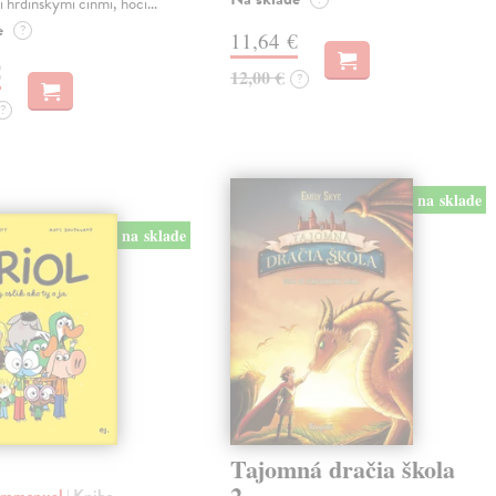
 hrdinskými činmi, hoci…
e
?
11,64 €
€
12,00 €
?
?
na sklade
na sklade
Tajomná dračia škola
2
 Emmanuel
| Kniha