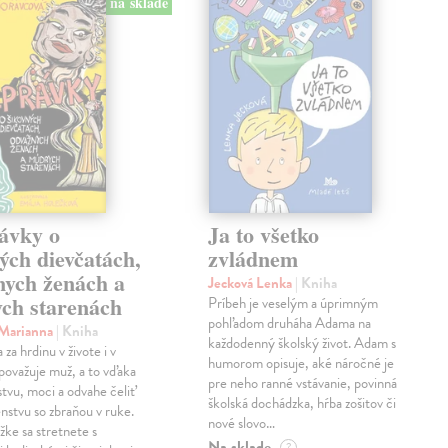
na sklade
ávky o
Ja to všetko
ých dievčatách,
zvládnem
nych ženách a
Jecková Lenka
| Kniha
ch starenách
Príbeh je veselým a úprimným
pohľadom druháha Adama na
 Marianna
| Kniha
každodenný školský život. Adam s
za hrdinu v živote i v
humorom opisuje, aké náročné je
považuje muž, a to vďaka
pre neho ranné vstávanie, povinná
stvu, moci a odvahe čeliť
školská dochádzka, hŕba zošitov či
stvu so zbraňou v ruke.
nové slovo…
žke sa stretnete s
Na sklade
?