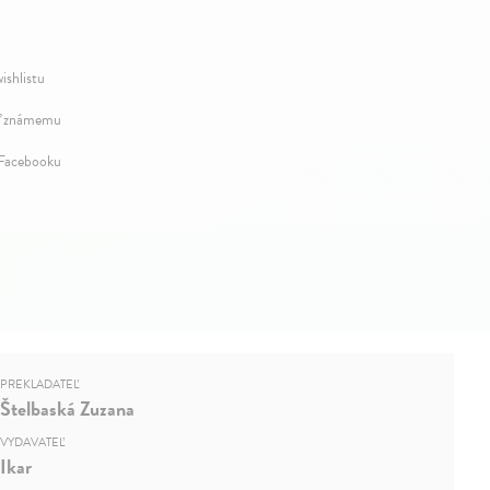
ishlistu
ť známemu
 Facebooku
PREKLADATEĽ
Štelbaská Zuzana
VYDAVATEĽ
Ikar