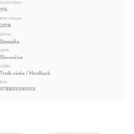
POČET STRÁN
176
ROK VYDANIA
2018
EDÍCIA
Stonožka
JAZYK
Slovenčina
VÄZBA
Tvrdá väzba / Hardback
EAN
9788055161013