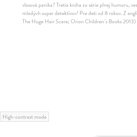
vlasová panika? Tretia kniha zo série plnej humoru, ve
mladých super detektívov! Pre deti od 8 rokov. Z angl
The Huge Hair Scare; Orion Children´s Books 2013) p
High-contrast mode