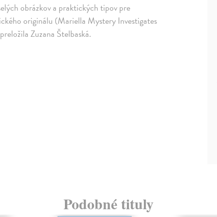
selých obrázkov a praktických tipov pre
ického originálu (Mariella Mystery Investigates
reložila Zuzana Štelbaská.
Podobné tituly