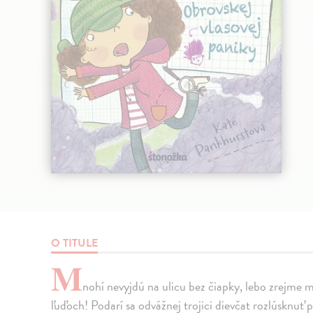
O TITULE
M
nohí nevyjdú na ulicu bez čiapky, lebo zrejme 
ľuďoch! Podarí sa odvážnej trojici dievčat rozlúsknuť 