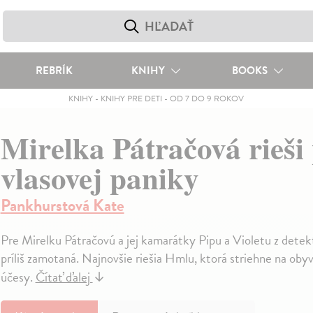
REBRÍK
KNIHY
BOOKS
KNIHY
-
KNIHY PRE DETI
-
OD 7 DO 9 ROKOV
Mirelka Pátračová rieši
vlasovej paniky
Pankhurstová Kate
Pre Mirelku Pátračovú a jej kamarátky Pipu a Violetu z detektí
príliš zamotaná. Najnovšie riešia Hmlu, ktorá striehne na oby
účesy.
Čítať ďalej
↓