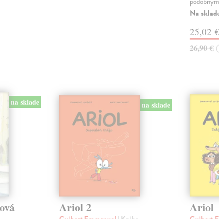
podobnými
Na sklad
25,02 
26,90 €
na sklade
na sklade
tová
Ariol 2
Ariol
Guibert Emmanuel
| Kniha
Guibert