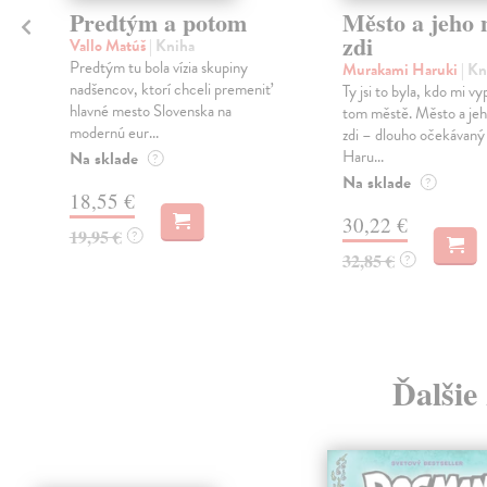
Predtým a potom
Město a jeho n
zdi
Vallo Matúš
| Kniha
Predtým tu bola vízia skupiny
Murakami Haruki
| Kn
nadšencov, ktorí chceli premeniť
Ty jsi to byla, kdo mi vy
hlavné mesto Slovenska na
tom městě. Město a jeh
modernú eur...
zdi – dlouho očekávan
Haru...
Na sklade
?
Na sklade
?
18,55 €
30,22 €
19,95 €
?
32,85 €
?
Ďalšie