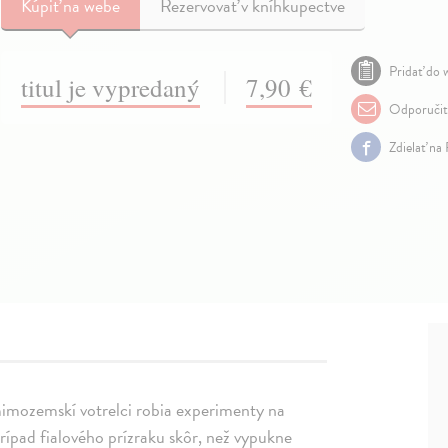
Kúpiť
na webe
Rezervovať v kníhkupectve
Pridať do w
titul je vypredaný
7,90 €
Odporuči
Zdielať na
mimozemskí votrelci robia experimenty na
prípad fialového prízraku skôr, než vypukne