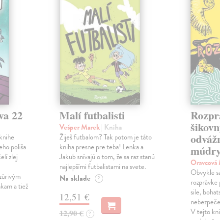
va 22
Malí futbalisti
Rozpr
šikovn
Vešper Marek
| Kniha
odváž
knihe
Žiješ futbalom? Tak potom je táto
eho poliša
kniha presne pre teba! Lenka a
múdry
lí zlej
Jakub snívajú o tom, že sa raz stanú
Oravcová
najlepšími futbalistami na svete.
Obvykle sa 
zúrivým
Na sklade
?
rozprávke 
kam a tiež
sile, bohat
12,51 €
nebezpečen
V tejto kni
12,90 €
?