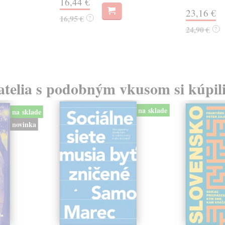
16,44 €
23,16 €
16,95 €
?
24,90 €
?
atelia s podobným vkusom si kúpili
na sklade
na sklade
novinka