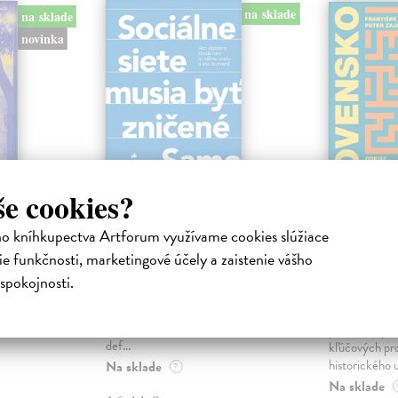
na sklade
na sklade
novinka
še cookies?
ejisté
Sociálne siete musia
Slovens
ho kníhkupectva Artforum využívame cookies slúžiace
byť zničené
prichád
e funkčnosti, marketingové účely a zaistenie vášho
sme. Ka
iha
Marec Samo
| Kniha
spokojnosti.
právěl o
Sociálne siete nám ubližujú ako
Mikloško Fra
o nejisté
jednotlivcom a kazia medziľudské
Monograficky
ý román
vzťahy, rozkladajú spoločnosť a
publikácia pri
def...
kľúčových pr
historického u
Na sklade
?
Na sklade