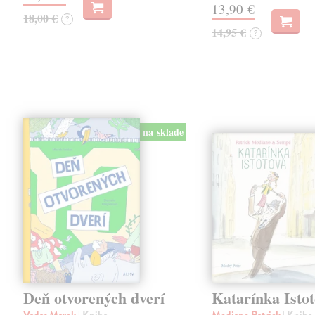
13,90 €
18,00 €
?
14,95 €
?
na sklade
Deň otvorených dverí
Katarínka Isto
Vadas Marek
| Kniha
Modiano Patrick
| Kniha