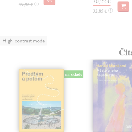
30,22 €
19,95 €
?
32,85 €
?
High-contrast mode
Čit
na sklade