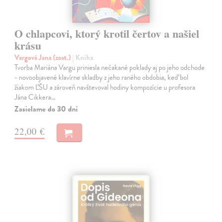
O chlapcovi, ktorý krotil čertov a našiel
krásu
Vargová Jana (zost.)
| Kniha
Tvorba Mariána Vargu priniesla nečakané poklady aj po jeho odchode
- novoobjavené klavírne skladby z jeho raného obdobia, keď bol
žiakom ĽŠU a zároveň navštevoval hodiny kompozície u profesora
Jána Cikkera…
Zasielame do 30 dní
22,00 €