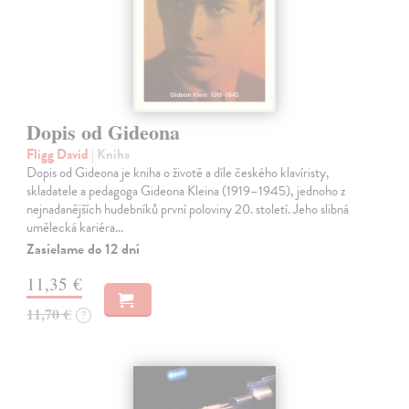
Dopis od Gideona
Fligg David
| Kniha
Dopis od Gideona je kniha o životě a díle českého klavíristy,
skladatele a pedagoga Gideona Kleina (1919–1945), jednoho z
nejnadanějších hudebníků první poloviny 20. století. Jeho slibná
umělecká kariéra…
Zasielame do 12 dní
11,35 €
11,70 €
?