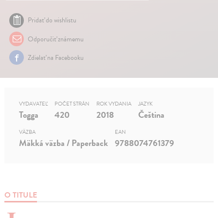
Pridať do wishlistu
Odporučiť známemu
Zdielať na Facebooku
VYDAVATEĽ
POČET STRÁN
ROK VYDANIA
JAZYK
Togga
420
2018
Čeština
VÄZBA
EAN
Mäkká väzba / Paperback
9788074761379
O TITULE