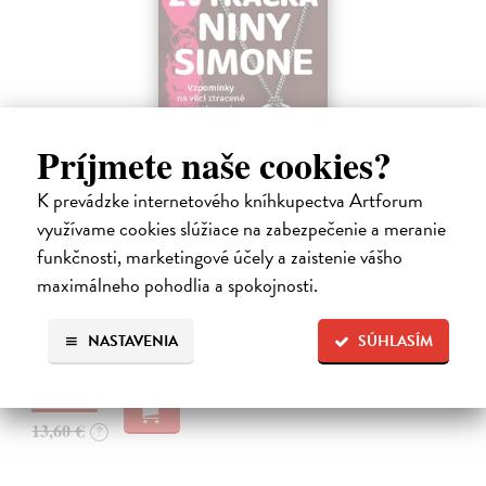
Príjmete naše cookies?
K prevádzke internetového kníhkupectva Artforum
Žvýkačka Niny Simone
využívame cookies slúžiace na zabezpečenie a meranie
Ellis Warren
| Kniha
funkčnosti, marketingové účely a zaistenie vášho
Ellisova kniha je neobvyklou literární poctou legendární jazzové
maximálneho pohodlia a spokojnosti.
zpěvačce a pianistce Nině Simone. Světoznámý hudebník v ní vypráví
příběh zdánlivě bezvýznamného předmětu – žvýkačky, kterou
Simone během…
NASTAVENIA
SÚHLASÍM
Na sklade
?
12,92 €
13,60 €
?