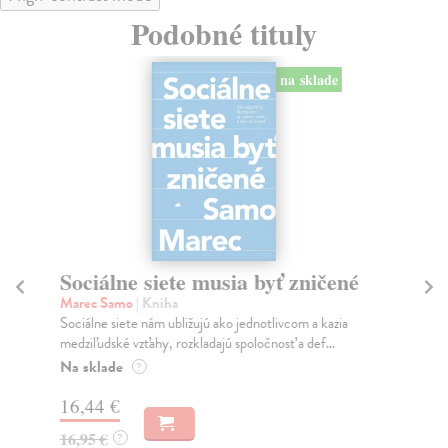
Podobné tituly
na sklade
Sociálne siete musia byť zničené
S
K
Marec Samo
| Kniha
Sociálne siete nám ubližujú ako jednotlivcom a kazia
Mik
medziľudské vzťahy, rozkladajú spoločnosť a def...
Mon
o k
Na sklade
?
Na
16,44 €
23
16,95 €
?