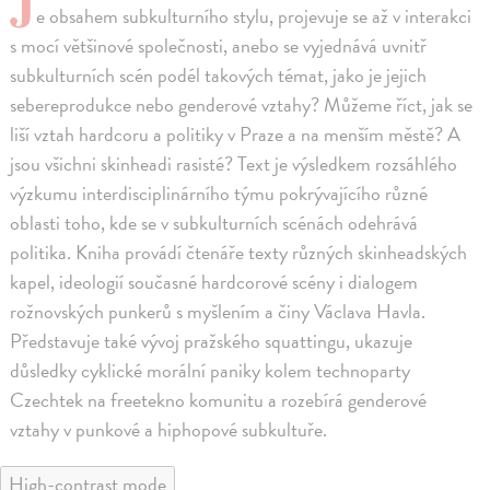
J
e obsahem subkulturního stylu, projevuje se až v interakci
s mocí většinové společnosti, anebo se vyjednává uvnitř
subkulturních scén podél takových témat, jako je jejich
sebereprodukce nebo genderové vztahy? Můžeme říct, jak se
liší vztah hardcoru a politiky v Praze a na menším městě? A
jsou všichni skinheadi rasisté? Text je výsledkem rozsáhlého
výzkumu interdisciplinárního týmu pokrývajícího různé
oblasti toho, kde se v subkulturních scénách odehrává
politika. Kniha provádí čtenáře texty různých skinheadských
kapel, ideologií současné hardcorové scény i dialogem
rožnovských punkerů s myšlením a činy Václava Havla.
Představuje také vývoj pražského squattingu, ukazuje
důsledky cyklické morální paniky kolem technoparty
Czechtek na freetekno komunitu a rozebírá genderové
vztahy v punkové a hiphopové subkultuře.
High-contrast mode