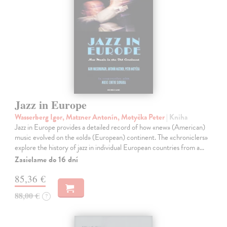
Jazz in Europe
Wasserberg Igor, Matzner Antonín, Motyčka Peter
| Kniha
Jazz in Europe provides a detailed record of how «new» (American)
music evolved on the «old» (European) continent. The «chroniclers»
explore the history of jazz in individual European countries from a…
Zasielame do 16 dní
85,36 €
88,00 €
?