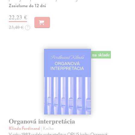
Zasielame do 12 dní
22,23 €
23,40 €
?
na sklade
Organová interpretácia
Klinda Ferdinand
| Kniha
V roku 1983 vydalo vydavateľstvo OPUS knihu Organová