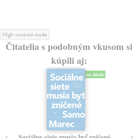
24
High-contrast mode
Čitatelia s podobným vkusom si
kúpili aj:
na sklade
Sociálne siete musia byť zničené
S