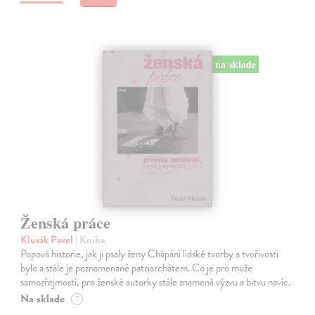
na sklade
Ženská práce
Klusák Pavel
| Kniha
Popová historie, jak ji psaly ženy Chápání lidské tvorby a tvořivosti
bylo a stále je poznamenané patriarchátem. Co je pro muže
samozřejmostí, pro ženské autorky stále znamená výzvu a bitvu navíc.
Na sklade
?