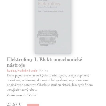
Elektrofony I. Elektromechanické
nástroje
hudba, hudobná veda
| Kniha
Kniha pojednáva o niekoľkých sto nástrojoch, text je doplnený
obrázkami, schémami, dobovými fotografiami, reprodukciami
originálnych patentov. Obsahuje stručnú históriu hlavných firiem
venujúcich sa výrobe…
Zasielame do 12 dní
23,67 €