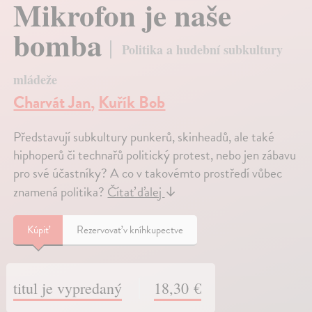
Mikrofon je naše
bomba
Politika a hudební subkultury
mládeže
Charvát Jan
,
Kuřík Bob
Představují subkultury punkerů, skinheadů, ale také
hiphoperů či technařů politický protest, nebo jen zábavu
pro své účastníky? A co v takovémto prostředí vůbec
znamená politika?
Čítať ďalej
↓
Kúpiť
Rezervovať v kníhkupectve
titul je vypredaný
18,30 €