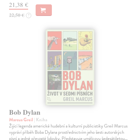
21,38 €
22,50 €
?
Bob Dylan
Marcus Greil
| Kniha
Žijící legenda americké hudební a kulturní publicistiky Greil Marcus
vypráví příběh Boba Dylana prostřednictvím jeho šesti autorských
písní a jedné převzaté lidovky. Představuje umělcovu šedesátiletou…