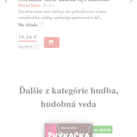
K
Marec Samo
| Kniha
Sociálne siete nám ubližujú ako jednotlivcom a kazia
Mik
medziľudské vzťahy, rozkladajú spoločnosť a def...
Mon
o k
Na sklade
?
Na
16,44 €
23
16,95 €
?
24
Ďalšie z kategórie hudba,
hudobná veda
na sklade