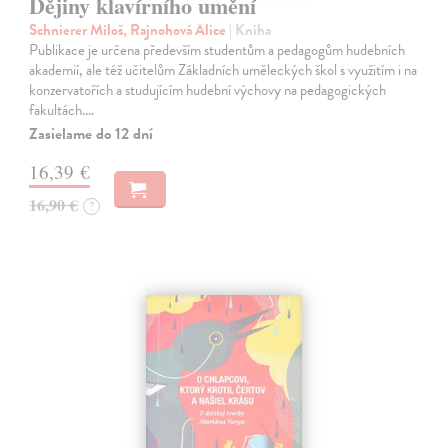
Dějiny klavírního umění
Schnierer Miloš, Rajnohová Alice
| Kniha
Publikace je určena především studentům a pedagogům hudebních
akademií, ale též učitelům Základních uměleckých škol s využitím i na
konzervatořích a studujícím hudební výchovy na pedagogických
fakultách.…
Zasielame do 12 dní
16,39 €
16,90 €
?