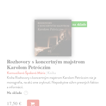
na sklade
Rozhovory s koncertným majstrom
Karolom Petróczim
Kornucíková Špaková Mária
| Kniha
Kniha Rozhovory s koncertným majstrom Karolom Petróczim nie je
monografia, na akú sme zvyknutí. Neposkytne súhrn presných faktov
a informácií.
Na sklade
?
17,50 €