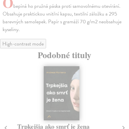
O
bepíná ho pružná páska proti samovolnému otevírání.
Obsahuje praktickou vnitřní kapsu, textilní záložku a 295
barevných samolepek. Papír s gramáží 70 g/m2 neobsahuje
kyseliny.
High-contrast mode
Podobné tituly
Trpkejšia ako smrť je žena
P