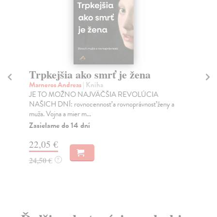
Trpkejšia ako smrť je žena
P
Marneros Andreas
| Kniha
Bor
JE TO MOŽNO NAJVÄČŠIA REVOLÚCIA
Tát
NAŠICH DNÍ: rovnocennosť a rovnoprávnosť ženy a
Bor
muža. Vojna a mier m...
Na
Zasielame do 14 dní
18
22,05 €
19
24,50 €
?