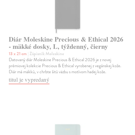
Diár Moleskine Precious & Ethical 2026
- mäkké dosky, L, týždenný, čierny
13 x 21 cm
| Zápisník Moleskine
Datovaný diár Moleskine Precious & Ethical 2026 je z novej
prémiovej kolekcie Precious & Ethical vyrobenej z vegánskej kože.
Diár má mäkkú, v chrbte šitú väzbu s motívom hadej kože.
titul je vypredaný