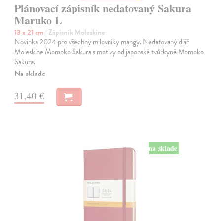
Plánovací zápisník nedatovaný Sakura
Maruko L
13 x 21 cm
| Zápisník Moleskine
Novinka 2024 pro všechny milovníky mangy. Nedatovaný diář
Moleskine Momoko Sakura s motivy od japonské tvůrkyně Momoko
Sakura.
Na sklade
31,40 €
na sklade