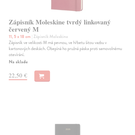
Zápisník Moleskine tvrdý linkovaný
červený M
11, 5 x 18 cm
| Zápisník Moleskine
Zápisník ve velikosti M má pevnou, ve hřbetu šitou vazbu v
kartonových deskách. Obepíná ho pružná páska proti samovolnému
otevírání.
Na sklade
22,50 €