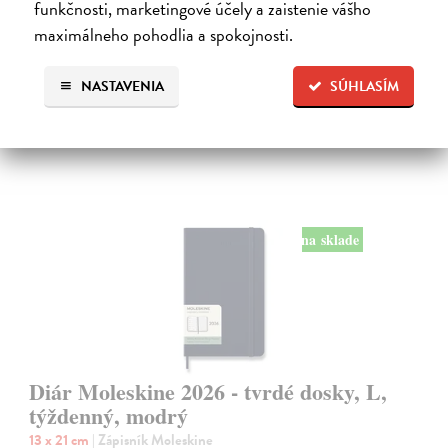
funkčnosti, marketingové účely a zaistenie vášho
Na sklade
maximálneho pohodlia a spokojnosti.
24,50 €
NASTAVENIA
SÚHLASÍM
na sklade
Diár Moleskine 2026 - tvrdé dosky, L,
týždenný, modrý
13 x 21 cm
| Zápisník Moleskine