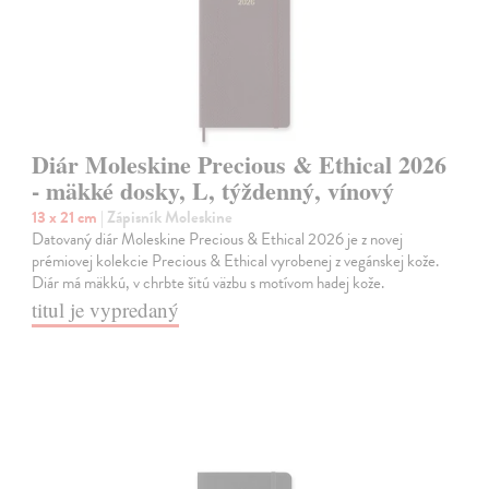
Diár Moleskine Precious & Ethical 2026
- mäkké dosky, L, týždenný, vínový
13 x 21 cm
| Zápisník Moleskine
Datovaný diár Moleskine Precious & Ethical 2026 je z novej
prémiovej kolekcie Precious & Ethical vyrobenej z vegánskej kože.
Diár má mäkkú, v chrbte šitú väzbu s motívom hadej kože.
titul je vypredaný