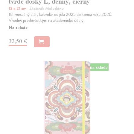
tvrdé dosky L, denný, čierny
13 x 21 cm
| Zápisník Moleskine
18-mesačný diár, kalendár od júla 2025 do konca roku 2026.
Vhodný predovšetkým na akademické účely.
Na sklade
32,50 €
na sklade