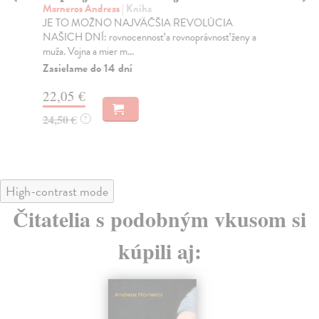
Marneros Andreas
| Kniha
Bor
JE TO MOŽNO NAJVÄČŠIA REVOLÚCIA
Tát
NAŠICH DNÍ: rovnocennosť a rovnoprávnosť ženy a
Bor
muža. Vojna a mier m...
Na
Zasielame do 14 dní
18
22,05 €
19
24,50 €
?
High-contrast mode
Čitatelia s podobným vkusom si
kúpili aj: