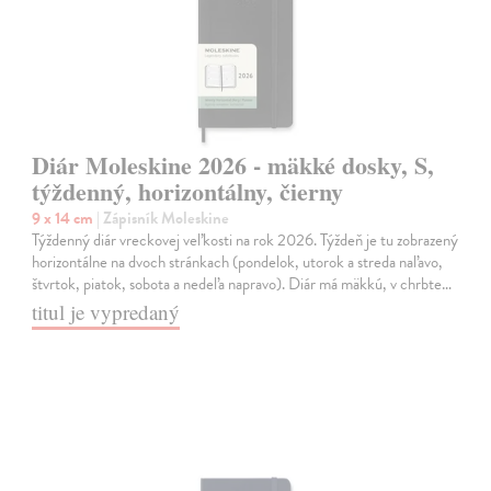
Diár Moleskine 2026 - mäkké dosky, S,
týždenný, horizontálny, čierny
9 x 14 cm
| Zápisník Moleskine
Týždenný diár vreckovej veľkosti na rok 2026. Týždeň je tu zobrazený
horizontálne na dvoch stránkach (pondelok, utorok a streda naľavo,
štvrtok, piatok, sobota a nedeľa napravo). Diár má mäkkú, v chrbte…
titul je vypredaný