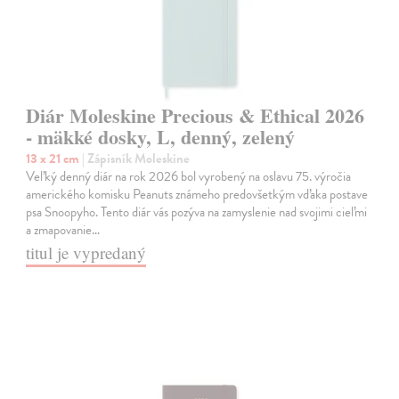
Diár Moleskine Precious & Ethical 2026
- mäkké dosky, L, denný, zelený
13 x 21 cm
| Zápisník Moleskine
Veľký denný diár na rok 2026 bol vyrobený na oslavu 75. výročia
amerického komisku Peanuts známeho predovšetkým vďaka postave
psa Snoopyho. Tento diár vás pozýva na zamyslenie nad svojimi cieľmi
a zmapovanie…
titul je vypredaný