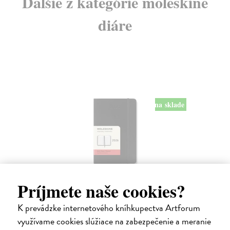
Ďalšie z kategórie moleskine
diáre
na sklade
Diár Moleskine 2026 - mäkké dosky, S,
Príjmete naše cookies?
denný, čierny
K prevádzke internetového kníhkupectva Artforum
9 x 14 cm
| Zápisník Moleskine
Denný diár vreckové veľkosti na rok 2026. Na každý deň stránka pre
využívame cookies slúžiace na zabezpečenie a meranie
poznámky a schôdzky.