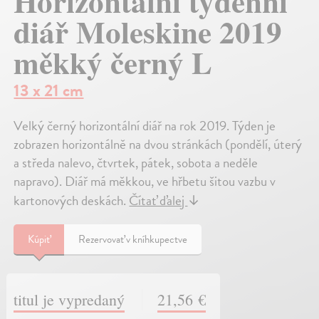
Horizontální týdenní
diář Moleskine 2019
měkký černý L
13 x 21 cm
Velký černý horizontální diář na rok 2019. Týden je
zobrazen horizontálně na dvou stránkách (pondělí, úterý
a středa nalevo, čtvrtek, pátek, sobota a neděle
napravo). Diář má měkkou, ve hřbetu šitou vazbu v
kartonových deskách.
Čítať ďalej
↓
Kúpiť
Rezervovať v kníhkupectve
titul je vypredaný
21,56 €