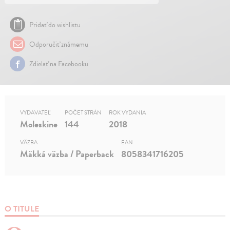
Pridať do wishlistu
Odporučiť známemu
Zdielať na Facebooku
VYDAVATEĽ
POČET STRÁN
ROK VYDANIA
Moleskine
144
2018
VÄZBA
EAN
Mäkká väzba / Paperback
8058341716205
O TITULE