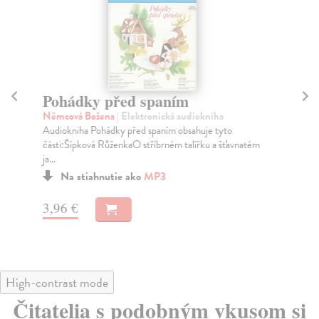
Pohádky před spaním
Č
Němcová Božena
| Elektronická audiokniha
Hr
Audiokniha Pohádky před spaním obsahuje tyto
Z o
části:Šípková RůženkaO stříbrném talířku a šťavnatém
Hru
ja...
Na stiahnutie ako
MP3
3,
3,96 €
High-contrast mode
Čitatelia s podobným vkusom si