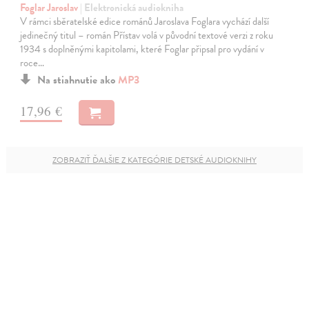
Foglar Jaroslav
| Elektronická audiokniha
V rámci sběratelské edice románů Jaroslava Foglara vychází další
jedinečný titul – román Přístav volá v původní textové verzi z roku
1934 s doplněnými kapitolami, které Foglar připsal pro vydání v
roce…
Na stiahnutie ako
MP3
17,96 €
ZOBRAZIŤ ĎALŠIE Z KATEGÓRIE DETSKÉ AUDIOKNIHY