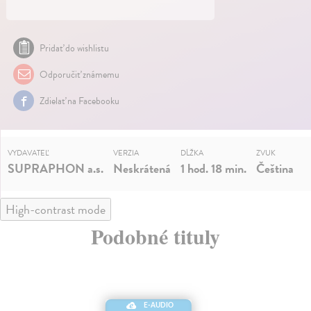
Pridať do wishlistu
Odporučiť známemu
Zdielať na Facebooku
VYDAVATEĽ
VERZIA
DĹŽKA
ZVUK
SUPRAPHON a.s.
Neskrátená
1 hod. 18 min.
Čeština
High-contrast mode
Podobné tituly
E-AUDIO