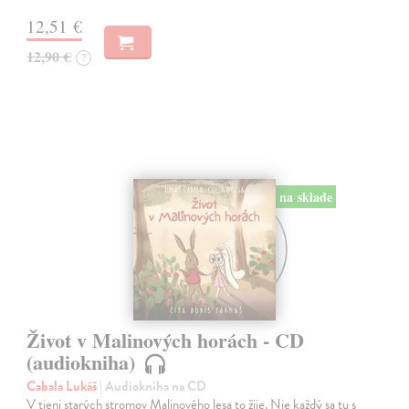
12,51 €
12,90 €
?
na sklade
Život v Malinových horách - CD
(audiokniha)
Cabala Lukáš
| Audiokniha na CD
V tieni starých stromov Malinového lesa to žije. Nie každý sa tu s