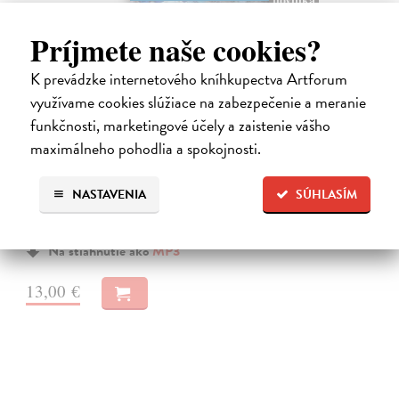
Príjmete naše cookies?
K prevádzke internetového kníhkupectva Artforum
využívame cookies slúžiace na zabezpečenie a meranie
funkčnosti, marketingové účely a zaistenie vášho
maximálneho pohodlia a spokojnosti.
Až dozrieme
Rúfus Milan
| Elektronická audiokniha
Básnik Milan Rúfus patrí medzi najvýraznejšie osobnosti slovenskej
NASTAVENIA
SÚHLASÍM
poézie. Debutoval básnickou zbierkou Až dozrieme (1956), ktorá
znamenala výrazný posun dobového chápania poézie.
Na stiahnutie ako
MP3
13,00 €