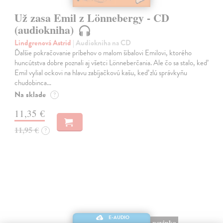
Už zasa Emil z Lönnebergy - CD
(audiokniha)
Lindgrenová Astrid
| Audiokniha na CD
Ďalšie pokračovanie príbehov o malom šibalovi Emilovi, ktorého
huncútstva dobre poznali aj všetci Lönneberčania. Ale čo sa stalo, keď
Emil vylial ockovi na hlavu zabíjačkovú kašu, keď zlú správkyňu
chudobinca…
Na sklade
?
11,35 €
11,95 €
?
E-AUDIO
novinka