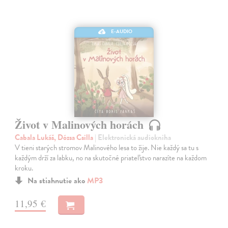
E-AUDIO
Život v Malinových horách
Cabala Lukáš, Dózsa Csilla
| Elektronická audiokniha
V tieni starých stromov Malinového lesa to žije. Nie každý sa tu s
každým drží za labku, no na skutočné priateľstvo narazíte na každom
kroku.
Na stiahnutie ako
MP3
11,95 €