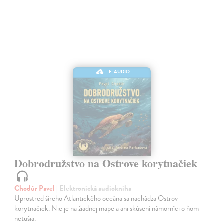
E-AUDIO
Dobrodružstvo na Ostrove korytnačiek
Chodúr Pavel
| Elektronická audiokniha
Uprostred šíreho Atlantického oceána sa nachádza Ostrov
korytnačiek. Nie je na žiadnej mape a ani skúsení námorníci o ňom
netušia.