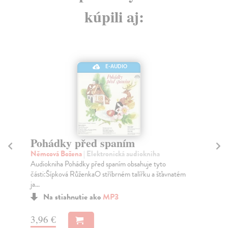
kúpili aj:
E-AUDIO
Pohádky před spaním
Č
Němcová Božena
| Elektronická audiokniha
Hr
Audiokniha Pohádky před spaním obsahuje tyto
Z o
části:Šípková RůženkaO stříbrném talířku a šťavnatém
Hru
ja...
Na stiahnutie ako
MP3
3,
3,96 €