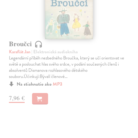
Broučci
Karafiát Jan
| Elektronická audiokniha
Legendární příběh nezbedného Broučka, který se učí orientovat ve
světě a poslouchat hlas svého srdce, v podání současných členů i
absolventů Dismanova rozhlasového dětského
souboru.Účinkují:Bývalí členové…
Na stiahnutie ako
MP3
7,96 €