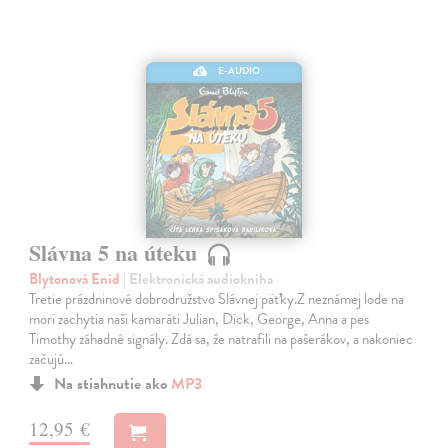
E-AUDIO
Slávna 5 na úteku
Blytonová Enid
| Elektronická audiokniha
Tretie prázdninové dobrodružstvo Slávnej päťky.Z neznámej lode na
mori zachytia naši kamaráti Julian, Dick, George, Anna a pes
Timothy záhadné signály. Zdá sa, že natrafili na pašerákov, a nakoniec
začujú…
Na stiahnutie ako
MP3
12,95 €