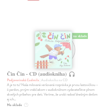
na sklade
Čin Čin - CD (audiokniha)
Podjavorinská Ľudmila
| Audiokniha na CD
A je to tu! Naša milovaná veršovaná rozprávka je prvou lastovičkou –
ó pardon, prvým vrabčiakom v audioknižnom vydavateľstve plnom
skvelých príbehov pre deti. Veríme, že urobí radosť dnešným deťom
aj ich…
Na sklade
?