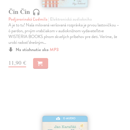
Čin Čin
Podjavorinská Ľudmila
| Elektronická audiokniha
A je to tu! Naša milovaná veršovaná rozprávka je prvou lastovičkou –
ó pardon, prvým vrabčiakom v audioknižnom vydavateľstve
WISTERIA BOOKS plnom skvelých príbehov pre deti. Veríme, že
urobí radosť dnešným…
Na stiahnutie ako
MP3
11,90 €
E-AUDIO