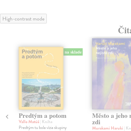
High-contrast mode
Čit
na sklade
Predtým a potom
Město a jeho n
zdi
Vallo Matúš
| Kniha
Predtým tu bola vízia skupiny
Murakami Haruki
| Kn