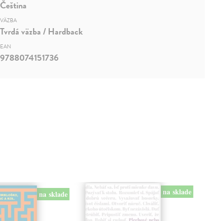
Čeština
VÄZBA
Tvrdá väzba / Hardback
EAN
9788074151736
na sklade
na sklade