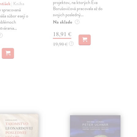
projektov, na ktorých Eva
čty
ntišek
| Kniha
Borušovičová pracovala až do
naps
 spracovaná
svojich posledný...
česk
náša súbor esejí o
Na sklade
Na 
oblémoch
?
tvárania...
18,91 €
14
?
19,90 €
15,
?