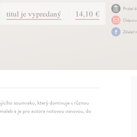
Pridať d
titul je vypredaný
14,10 €
Odporuč
Zdielať 
ajícího soumraku, který dominuje s různou
nomaleb a je pro autora notovou osnovou, do