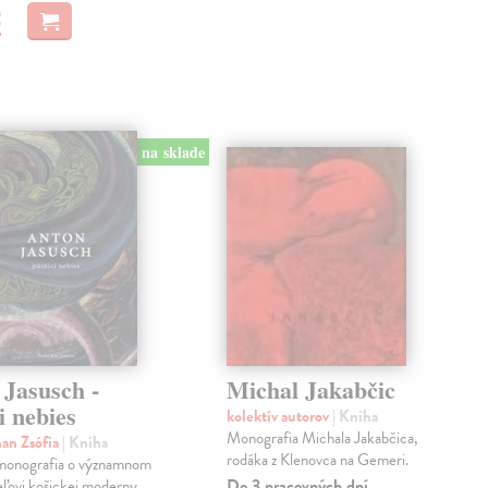
€
na sklade
 Jasusch -
Michal Jakabčic
i nebies
kolektív autorov
| Kniha
Monografia Michala Jakabčica,
an Zsófia
| Kniha
rodáka z Klenovca na Gemeri.
monografia o významnom
Do 3 pracovných dní
eľovi košickej moderny,