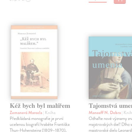
Kéž bych byl malířem
Tajomstvá ume
Zemanová Marcela
| Kniha
Mancoff N. Debra
| Kni
Předkládaná monografie je první
Odhaľte nové významy z
ucelenou biografií hraběte Františka
majstrovských diel! Dlho 
Thun-Hohensteina (1809–1870),
majstrovské dielo Leonard