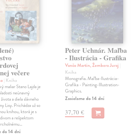
lené)
Peter Uchnár. Maľba
stvo
- Ilustrácia - Grafika
rdovej
Vančo Martin, Žembera Juraj
|
nej večere
Kniha
Monografia. Maľba-Ilustrácia-
no
| Kniha
Grafika - Painting-Illustration-
 maliar Stano Lajda je
Graphics.
mladosti neúnavný
Zasielame do 14 dní
života a diela slávneho
y Lisy. Prichádza už so
37,70 €
hou knihou, ktorá je s
divom a rešpektom
vrcholnému…
e do 14 dní