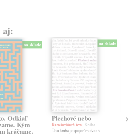
 aj:
na sklade
na sklade
ko. Odkiaľ
Plechové nebo
Po
zame. Kým
Borušovičová Eva
| Kniha
Kun
m kráčame.
Táto kniha je spojením dvoch
Poma