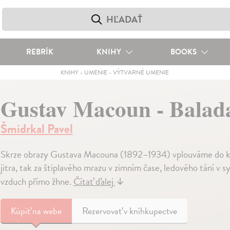
REBRÍK
KNIHY
BOOKS
KNIHY
-
UMENIE
-
VÝTVARNÉ UMENIE
Gustav Macoun - Balad
Šmidrkal Pavel
Skrze obrazy Gustava Macouna (1892–1934) vplouváme do kraj
jitra, tak za štiplavého mrazu v zimním čase, ledového tání v s
vzduch přímo žhne.
Čítať ďalej
↓
Kúpiť
na webe
Rezervovať v kníhkupectve