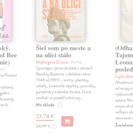
ský.
Šiel som po meste a
(Odha
ad Bee
na ulici stálo
Tajom
nie)
Leona
Majlingová Zuzana
| Kniha
posled
Spoznajte výtvarné diela v uliciach
iha
Banskej Bystrice z obdobia rokov
ho Protest
Lajda Sta
1948 až 1989 – sochy, plastiky,
Akademický
reliéfy, kinetické objekty, pomníky,
výstavy,
od svojej 
pamätníky a detské ihriská, ktoré
galérii
výskumník 
vznikali na pozadí kultúrnej…
brazovej
autora Mon
Na sklade
ext A.
?
svojou dru
veľkým ob
23,74 €
venovaná 
Zasielam
24,99 €
?