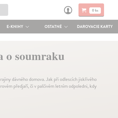
0 ks
E-KNIHY
OSTATNÉ
DAROVACIE KARTY
a o soumraku
iny dávného domova. Jak při odlescích jiskřivého
yrovém předjaří, či v palčivém letním odpoledni, kdy