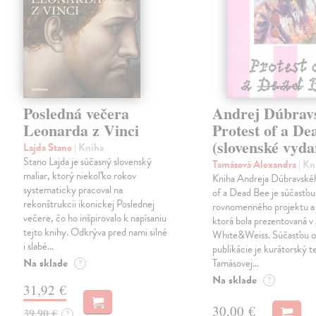
Posledná večera
Andrej Dúbrav
Leonarda z Vinci
Protest of a De
(slovenské vyda
Lajda Stano
| Kniha
Stano Lajda je súčasný slovenský
Tamásová Alexandra
| Kn
maliar, ktorý niekoľko rokov
Kniha Andreja Dúbravské
systematicky pracoval na
of a Dead Bee je súčasťou
rekonštrukcii ikonickej Poslednej
rovnomenného projektu a 
večere, čo ho inšpirovalo k napísaniu
ktorá bola prezentovaná v 
tejto knihy. Odkrýva pred nami silné
White&Weiss. Súčasťou o
i slabé…
publikácie je kurátorský t
Na sklade
Tamásovej…
?
Na sklade
?
31,92 €
30,00 €
39,90 €
?