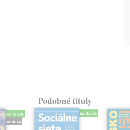
Podobné tituly
na sklade
na sklade
novinka