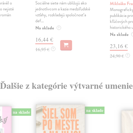
právěl o
Sociálne siete nám ubližujú ako
Mikloško Fra
o nejisté
jednotlivcom a kazia medziľudské
Monograficky
ý román
vzťahy, rozkladajú spoločnosť a
publikácia pri
def...
kľúčových pr
historického u
Na sklade
?
Na sklade
16,44 €
23,16 €
16,95 €
?
24,90 €
?
Ďalšie z kategórie výtvarné umenie
na sklade
na sklade