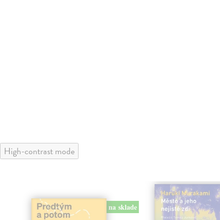
High-contrast mode
na sklade