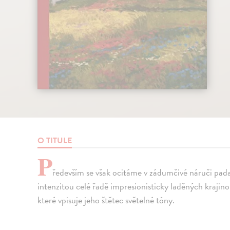
O TITULE
P
ředevším se však ocitáme v zádumčivé náruči pad
intenzitou celé řadě impresionisticky laděných kraji
které vpisuje jeho štětec světelné tóny.