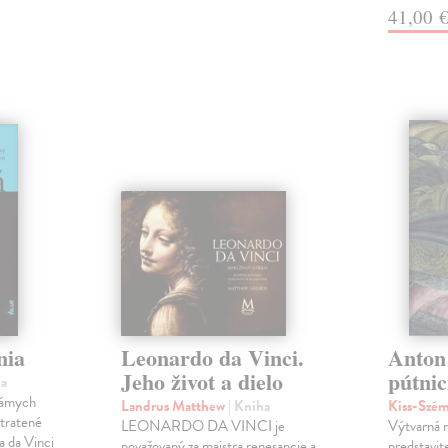
41,00 
nia
Leonardo da Vinci.
Anton
Jeho život a dielo
pútnic
ha
námych
Landrus Matthew
| Kniha
Kiss-Szém
stratené
LEONARDO DA VINCI je
Výtvarná 
a da Vinci
považovaný za majstra renesancie a
predstavit