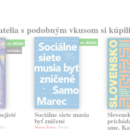
atelia s podobným vkusom si kúpili
na sklade
na sklade
novinka
ejisté
Sociálne siete musia
Slovens
byť zničené
prichád
sme. Ka
iha
Marec Samo
| Kniha