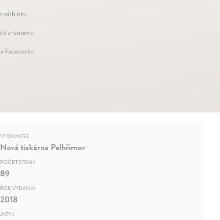
o wishlistu
iť známemu
na Facebooku
VYDAVATEĽ
Nová tiskárna Pelhřimov
POČET STRÁN
89
ROK VYDANIA
2018
JAZYK