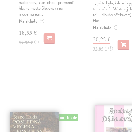
nadšencov, ktorí chceli premeniť
Ty jsi to byla, kdo mi vy
hlavné mesto Slovenska na
tom městě. Město a jeh
modernú eur...
zdi – dlouho očekávan
Haru...
Na sklade
?
Na sklade
?
18,55 €
30,22 €
19,95 €
?
32,85 €
?
na sklade