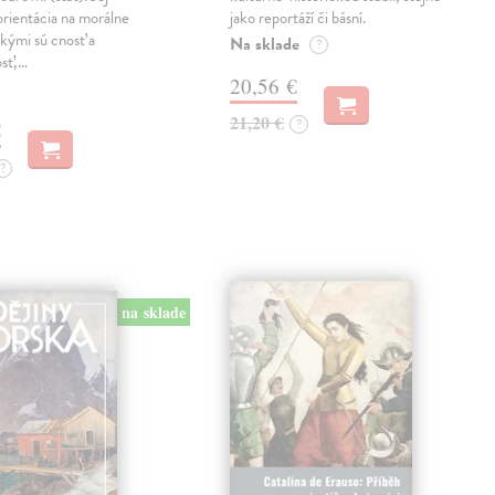
orientácia na morálne
jako reportáží či básní.
kými sú cnosť a
Na sklade
?
osť,…
20,56 €
21,20 €
?
€
?
na sklade