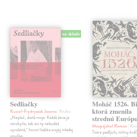
na sklade
Sedliačky
Moháč 1526. Bi
ktorá zmenila
Kuciel-Frydryszak Joanna
| Kniha
strednú Európ
„Neplač, dieťa moje. Každá žena je
otrokyňa, tak ani ty nebudeš
Mocpajchel Roman
| Kn
vyvolená,“ hovorí babka svojej mladej
Tisíce padlých, mŕtvy krá
vnučke.