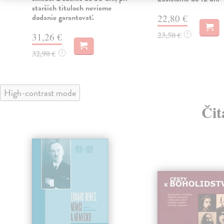
starších tituloch nevieme
dodanie garantovať.
22,80 €
23,50 €
?
31,26 €
32,90 €
?
High-contrast mode
Čit