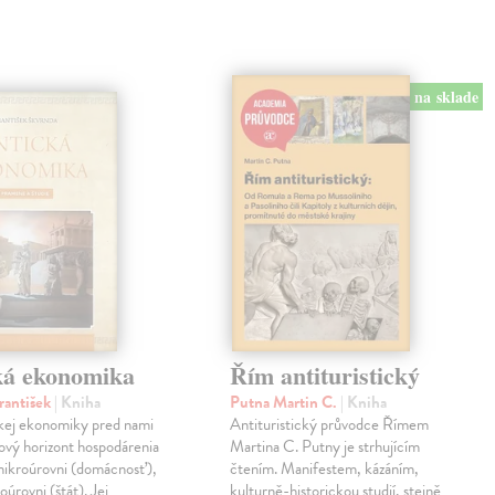
na sklade
ká ekonomika
Řím antituristický
rantišek
| Kniha
Putna Martin C.
| Kniha
ckej ekonomiky pred nami
Antituristický průvodce Římem
ový horizont hospodárenia
Martina C. Putny je strhujícím
mikroúrovni (domácnosť),
čtením. Manifestem, kázáním,
oúrovni (štát). Jej
kulturně-historickou studií, stejně