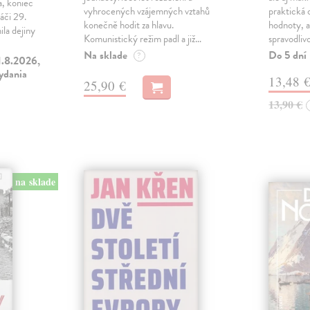
a, koniec
vyhrocených vzájemných vztahů
praktická 
áči 29.
konečně hodit za hlavu.
hodnoty, a
la dejiny
Komunistický režim padl a již…
spravodliv
Na sklade
Do 5 dní
?
1.8.2026,
vydania
13,48 
25,90 €
13,90 €
na sklade