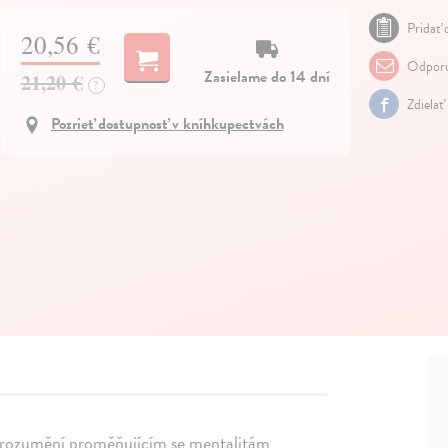
Pridať 
20,56 €
Odporu
Zasielame do 14 dní
21,20 €
?
Zdielať
Pozrieť dostupnosť v kníhkupectvách
k porozumění proměňujícím se mentalitám