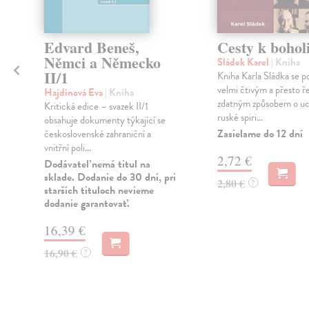
Edvard Beneš,
Cesty k boholi
Němci a Německo
Sládek Karel
| Kniha
II/1
Kniha Karla Sládka se p
velmi čtivým a přesto 
l
Hajdinová Eva
| Kniha
zdatným způsobem o u
Kritická edice – svazek II/1
ruské spiri...
obsahuje dokumenty týkající se
Zasielame do 12 dní
československé zahraniční a
vnitřní poli...
2,72 €
i
Dodávateľ nemá titul na
sklade. Dodanie do 30 dní, pri
2,80 €
?
starších tituloch nevieme
dodanie garantovať.
16,39 €
16,90 €
?