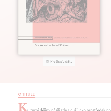
Prečítať ukážku
O TITULE
K
ulturní dějiny násilí zde slouží jako prostřede