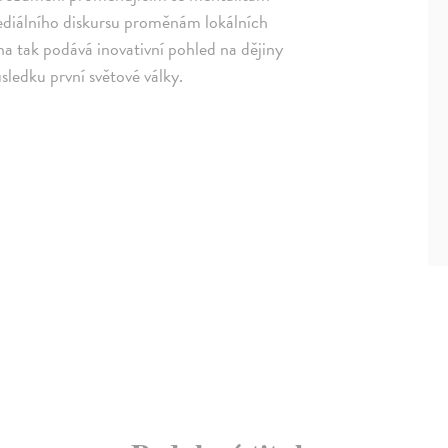
mediálního diskursu proměnám lokálních
ha tak podává inovativní pohled na dějiny
ledku první světové války.