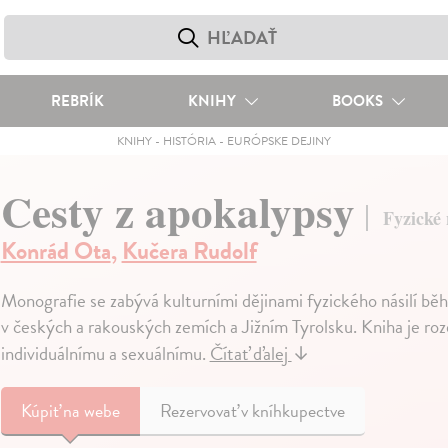
REBRÍK
KNIHY
BOOKS
KNIHY
-
HISTÓRIA
-
EURÓPSKE DEJINY
Cesty z apokalypsy
Fyzické 
Konrád Ota
,
Kučera Rudolf
Monografie se zabývá kulturními dějinami fyzického násilí bě
v českých a rakouských zemích a Jižním Tyrolsku. Kniha je rozdě
individuálnímu a sexuálnímu.
Čítať ďalej
↓
Kúpiť
na webe
Rezervovať v kníhkupectve