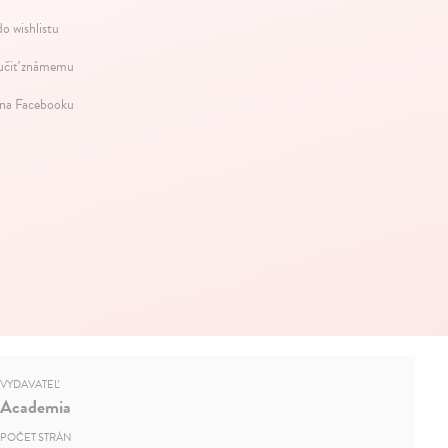
do wishlistu
čiť známemu
 na Facebooku
VYDAVATEĽ
Academia
POČET STRÁN