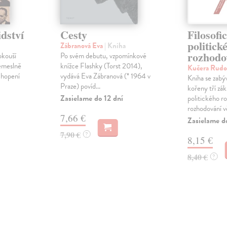
dství
Cesty
Filosofi
politick
Zábranová Eva
| Kniha
rozhodo
okouší
Po svém debutu, vzpomínkové
řemeslně
knížce Flashky (Torst 2014),
Kučera Rudo
chopení
vydává Eva Zábranová (* 1964 v
Kniha se zabý
Praze) povíd...
kořeny tří zá
Zasielame do 12 dní
politického r
rozhodování vě
7,66 €
Zasielame d
7,90 €
?
8,15 €
8,40 €
?