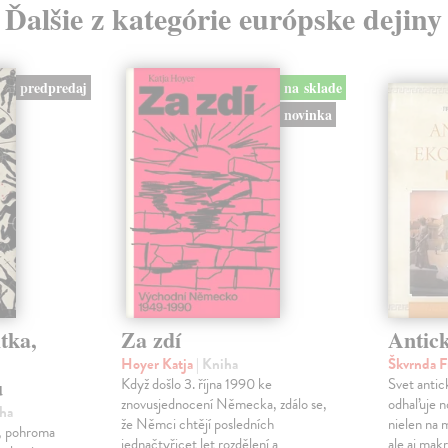
Ďalšie z kategórie európske dejiny
predpredaj
na sklade
novinka
tka,
Za zdí
Antic
Hoyer Katja
| Kniha
Škvrnda F
u
Když došlo 3. října 1990 ke
Svet anti
znovusjednocení Německa, zdálo se,
odhaľuje n
iha
že Němci chtějí posledních
nielen na 
ľ, pohroma
jednačtyřicet let rozdělení a
ale aj makr