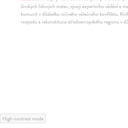
širokých lidových vrstev, vývoji expertního vědění a 
komunit v důsledku ničivého válečného konfliktu. Kni
rozpadu a rekonstituce středoevropského regionu v důs
High-contrast mode