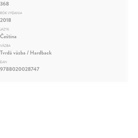
368
ROK VYDANIA
2018
JAZYK
Čeština
VÄZBA
Tvrdá väzba / Hardback
EAN
9788020028747