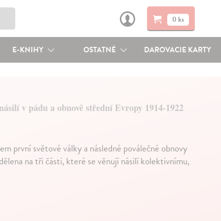
0 ks
E-KNIHY
OSTATNÉ
DAROVACIE KARTY
násilí v pádu a obnově střední Evropy 1914-1922
hem první světové války a následné poválečné obnovy
lena na tři části, které se věnují násilí kolektivnímu,