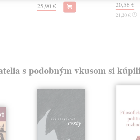
20,56 €
25,90 €
21,20 €
?
atelia s podobným vkusom si kúpili