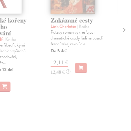
cké kořeny
Zakázané cesty
Ce
ého
Link Charlotte
| Kniha
Dej
vání
Pútavý román vykresľujúci
Soub
dramatické osudy ľudí na pozadí
pro
lf
| Kniha
francúzskej revolúcie.
star
vá filosofickými
Žal
Do 5 dní
kladních způsobů
Na 
ozhodování,
12,11 €
t...
5,
o 12 dní
12,48 €
?
6,1