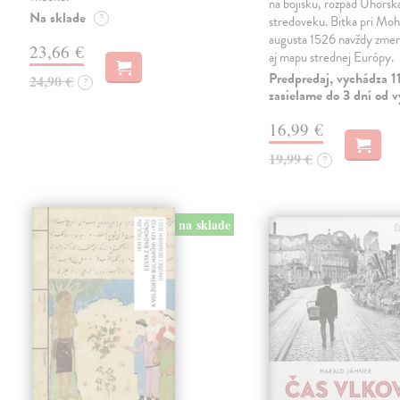
na bojisku, rozpad Uhorsk
Na sklade
?
stredoveku. Bitka pri Moh
augusta 1526 navždy zmeni
23,66 €
aj mapu strednej Európy.
Predpredaj, vychádza 1
24,90 €
?
zasielame do 3 dní od 
16,99 €
19,99 €
?
na sklade