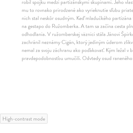
robil spojku medzi partizánskymi skupinami. Jeho vlasť 
mu to rovnako prirodzené ako vyrieknutie sľubu priate
nich stal neskôr osudným. Keď mladučkého partizána v
na gestapo do Ružomberka. A tam sa začína cesta plná h
odhodlania. V ružomberskej väznici stála Jánovi Špirk
zachránil neznámy Cigán, ktorý jediným úderom zlikv
nemal za svoju záchranu ako poďakovať. Kým ležal v 
pravdepodobnosťou umučili. Odvtedy osud raneného par
High-contrast mode