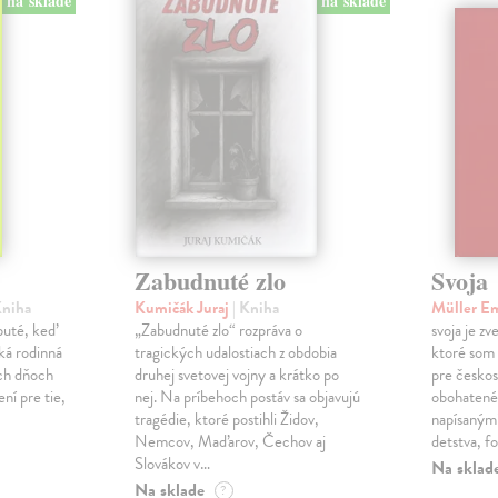
na sklade
na sklade
Zabudnuté zlo
Svoja
Kniha
Kumičák Juraj
| Kniha
Müller E
obuté, keď
„Zabudnuté zlo“ rozpráva o
svoja je zv
ká rodinná
tragických udalostiach z obdobia
ktoré som 
ch dňoch
druhej svetovej vojny a krátko po
pre českos
ní pre tie,
nej. Na príbehoch postáv sa objavujú
obohatené
tragédie, ktoré postihli Židov,
napísanými
Nemcov, Maďarov, Čechov aj
detstva, f
Slovákov v…
Na sklad
Na sklade
?