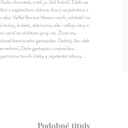
bola ohrozená, a tak ju išiel brániť. Zdalo sa
ľovi v zajateckom tábore, ktorý sa jednému z
 obci Veľké Borové Nemci ranili, odvliekli ho
rôzy, bolesti, sklamania, ale i veľkej viery a
ovi smrť za chrbtom prvý raz. Život mu
idoval besniaceho gestapáka. Dobitý Ján však
bezvedomí, Deža gestapáci s najväčšou
tizána tvorili úteky a zajatecké tábory...
Podobné tituly