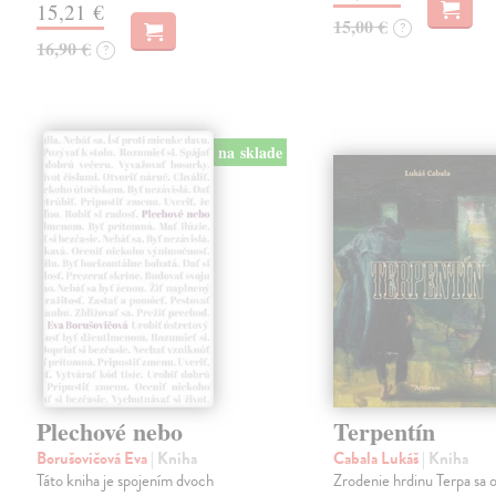
15,21 €
15,00 €
?
16,90 €
?
na sklade
Plechové nebo
Terpentín
Borušovičová Eva
| Kniha
Cabala Lukáš
| Kniha
Táto kniha je spojením dvoch
Zrodenie hrdinu Terpa sa 