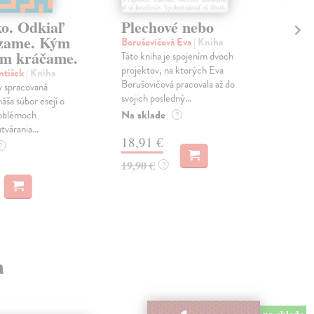
ko. Odkiaľ
Plechové nebo
Po
zame. Kým
Borušovičová Eva
| Kniha
Kun
m kráčame.
Táto kniha je spojením dvoch
Poma
projektov, na ktorých Eva
čty
ntišek
| Kniha
Borušovičová pracovala až do
naps
 spracovaná
svojich posledný...
česk
náša súbor esejí o
Na sklade
Na 
oblémoch
?
tvárania...
18,91 €
14
?
19,90 €
15,
?
a