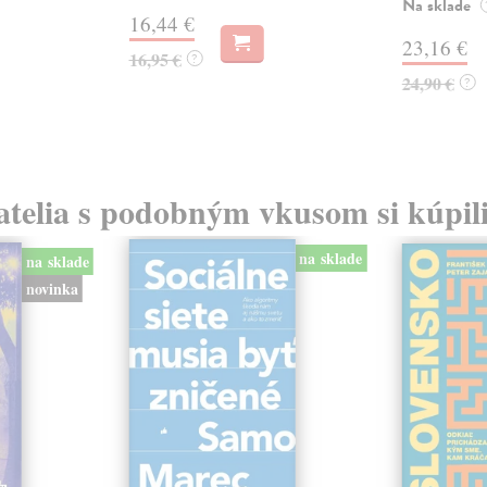
Na sklade
16,44 €
23,16 €
16,95 €
?
24,90 €
?
atelia s podobným vkusom si kúpili
na sklade
na sklade
novinka