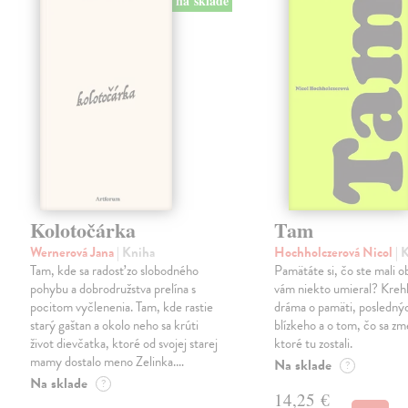
na sklade
Kolotočárka
Tam
Wernerová Jana
| Kniha
Hochholczerová Nicol
| 
Tam, kde sa radosť zo slobodného
Pamätáte si, čo ste mali 
pohybu a dobrodružstva prelína s
vám niekto umieral? Kreh
pocitom vyčlenenia. Tam, kde rastie
dráma o pamäti, posledný
starý gaštan a okolo neho sa krúti
blízkeho a o tom, čo sa zme
život dievčatka, ktoré od svojej starej
ktoré tu zostali.
mamy dostalo meno Zelinka.…
Na sklade
?
Na sklade
?
14,25 €