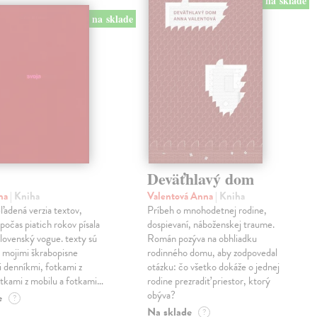
na sklade
na sklade
Deväťhlavý dom
ma
| Kniha
Valentová Anna
| Kniha
eľadená verzia textov,
Príbeh o mnohodetnej rodine,
počas piatich rokov písala
dospievaní, náboženskej traume.
lovenský vogue. texty sú
Román pozýva na obhliadku
 mojimi škrabopisne
rodinného domu, aby zodpovedal
 denníkmi, fotkami z
otázku: čo všetko dokáže o jednej
otkami z mobilu a fotkami…
rodine prezradiť priestor, ktorý
obýva?
e
?
Na sklade
?