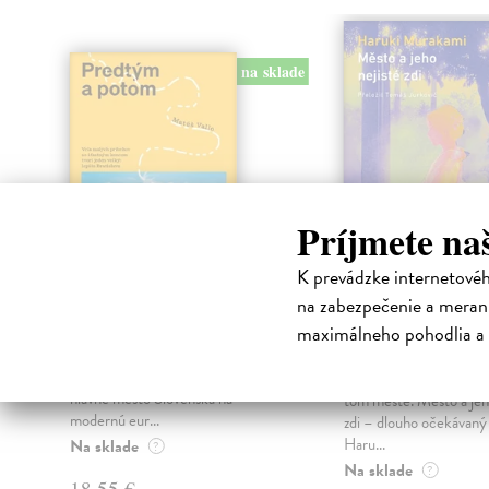
na sklade
Príjmete na
K prevádzke internetové
na zabezpečenie a merani
Predtým a potom
Město a jeho n
zdi
maximálneho pohodlia a 
Vallo Matúš
| Kniha
Predtým tu bola vízia skupiny
Murakami Haruki
| Kn
nadšencov, ktorí chceli premeniť
Ty jsi to byla, kdo mi vy
hlavné mesto Slovenska na
tom městě. Město a jeh
modernú eur...
zdi – dlouho očekávan
Haru...
Na sklade
?
Na sklade
?
18,55 €