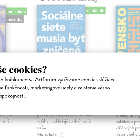
na sklade
na sklade
novinka
še cookies?
ho kníhkupectva Artforum využívame cookies slúžiace
e funkčnosti, marketingové účely a zaistenie vášho
ejisté
Sociálne siete musia
Slovens
byť zničené
prichád
spokojnosti.
sme. Ka
iha
Marec Samo
| Kniha
právěl o
Sociálne siete nám ubližujú ako
Mikloško Fra
o nejisté
jednotlivcom a kazia medziľudské
Monograficky
ý román
vzťahy, rozkladajú spoločnosť a
publikácia pri
def...
kľúčových pr
historického u
Na sklade
?