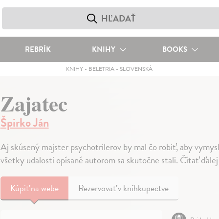
REBRÍK
KNIHY
BOOKS
KNIHY
-
BELETRIA
-
SLOVENSKÁ
Zajatec
Špirko Ján
Aj skúsený majster psychotrilerov by mal čo robiť, aby vymys
všetky udalosti opísané autorom sa skutočne stali.
Čítať ďale
Kúpiť
na webe
Rezervovať v kníhkupectve