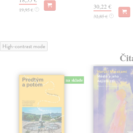
30,22 €
19,95 €
?
32,85 €
?
High-contrast mode
Čit
na sklade