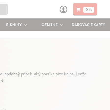
0 ks
E-KNIHY
OSTATNÉ
DAROVACIE KARTY
lel podobný príbeh, aký ponúka táto kniha. Lenže
j
↓