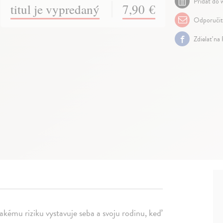
Pridať do w
titul je vypredaný
7,90 €
Odporuči
Zdielať na
mu riziku vystavuje seba a svoju rodinu, keď