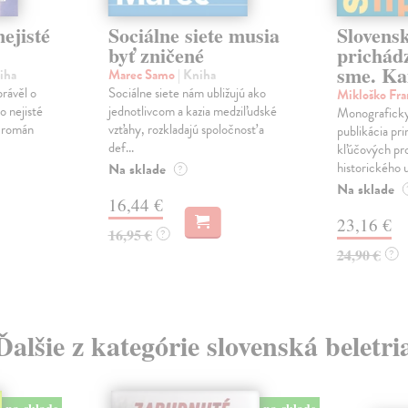
ejisté
Sociálne siete musia
Slovens
byť zničené
prichád
sme. Ka
iha
Marec Samo
| Kniha
právěl o
Sociálne siete nám ubližujú ako
Mikloško Fra
o nejisté
jednotlivcom a kazia medziľudské
Monograficky
ý román
vzťahy, rozkladajú spoločnosť a
publikácia pri
def...
kľúčových pr
historického u
Na sklade
?
Na sklade
16,44 €
23,16 €
16,95 €
?
24,90 €
?
Ďalšie z kategórie slovenská beletri