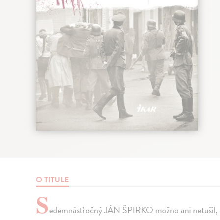
O TITULE
S
edemnásťročný JÁN ŠPIRKO možno ani netušil, aké