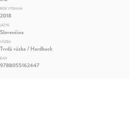
ROK VYDANIA
2018
JAZYK
Slovenčina
VÄZBA
Tvrdá väzba / Hardback
EAN
9788055162447