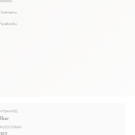
ishlistu
ť známemu
 Facebooku
VYDAVATEĽ
Ikar
POČET STRÁN
312