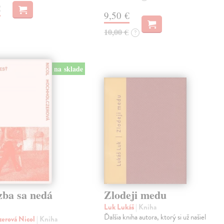
€
9,50 €
10,00 €
?
na sklade
zba sa nedá
Zlodeji medu
Luk Lukáš
| Kniha
Ďalšia kniha autora, ktorý si už našiel
zerová Nicol
| Kniha