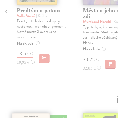
Predtým a potom
Město a jeho n
zdi
Vallo Matúš
| Kniha
Predtým tu bola vízia skupiny
Murakami Haruki
| Kn
nadšencov, ktorí chceli premeniť
Ty jsi to byla, kdo mi vy
hlavné mesto Slovenska na
tom městě. Město a jeh
modernú eur...
zdi – dlouho očekávan
Haru...
Na sklade
?
Na sklade
?
18,55 €
30,22 €
19,95 €
?
32,85 €
?