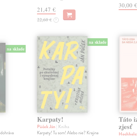
30,00 
21,47 €
22,60 €
?
na sklade
na sklade
Karpaty!
Táto i
zjesť
Púček Ján
| Kniha
odohráva
Karpaty! Tu som! Alebo nie? Krajina
Hochholc