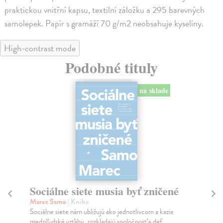
praktickou vnitřní kapsu, textilní záložku a 295 barevných
samolepek. Papír s gramáží 70 g/m2 neobsahuje kyseliny.
High-contrast mode
Podobné tituly
na sklade
Sociálne siete musia byť zničené
S
K
Marec Samo
| Kniha
Sociálne siete nám ubližujú ako jednotlivcom a kazia
Mik
medziľudské vzťahy, rozkladajú spoločnosť a def...
Mon