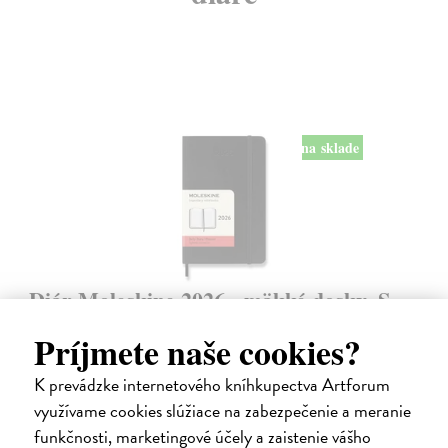
na sklade
Diár Moleskine 2026 - mäkké dosky, S,
denný, čierny
Príjmete naše cookies?
9 x 14 cm
| Zápisník Moleskine
Denný diár vreckové veľkosti na rok 2026. Na každý deň stránka pre
K prevádzke internetového kníhkupectva Artforum
poznámky a schôdzky.
využívame cookies slúžiace na zabezpečenie a meranie
Na sklade
?
funkčnosti, marketingové účely a zaistenie vášho