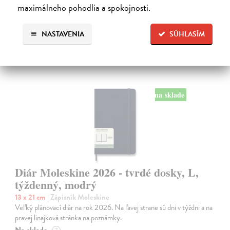
24,50 €
maximálneho pohodlia a spokojnosti.
NASTAVENIA
SÚHLASÍM
na sklade
Diár Moleskine 2026 - tvrdé dosky, L,
týždenný, modrý
13 x 21 cm
| Zápisník Moleskine
Veľký plánovací diár na rok 2026. Na ľavej strane sú dni v týždni a na
pravej linajková stránka na poznámky.