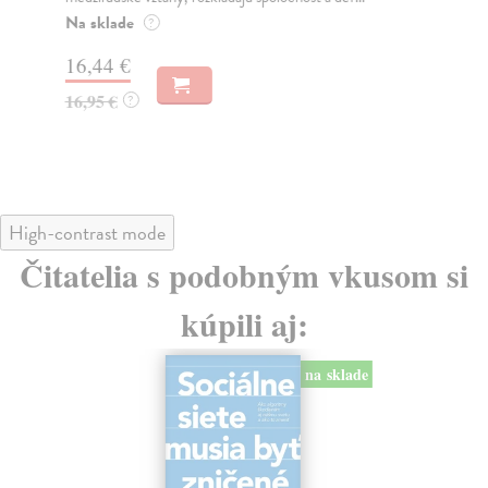
o k
Na sklade
?
Na
16,44 €
23
16,95 €
?
24
High-contrast mode
Čitatelia s podobným vkusom si
kúpili aj:
na sklade