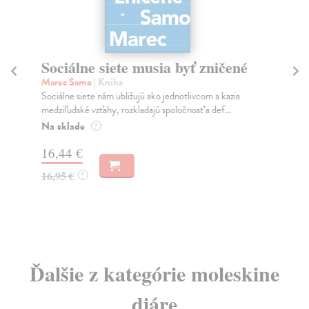
Sociálne siete musia byť zničené
S
K
Marec Samo
| Kniha
Sociálne siete nám ubližujú ako jednotlivcom a kazia
Mik
medziľudské vzťahy, rozkladajú spoločnosť a def...
Mon
o k
Na sklade
?
Na
16,44 €
23
16,95 €
?
24
Ďalšie z kategórie moleskine
diáre