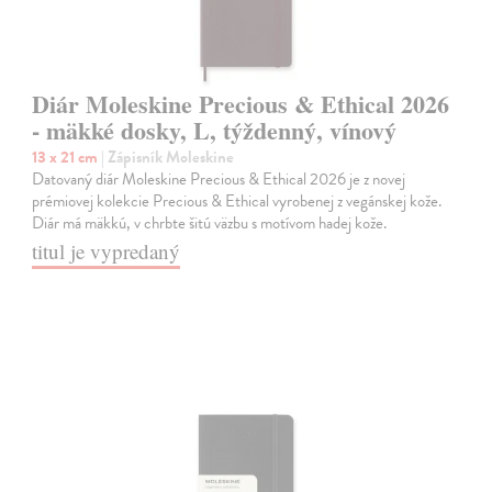
Diár Moleskine Precious & Ethical 2026
- mäkké dosky, L, týždenný, vínový
13 x 21 cm
| Zápisník Moleskine
Datovaný diár Moleskine Precious & Ethical 2026 je z novej
prémiovej kolekcie Precious & Ethical vyrobenej z vegánskej kože.
Diár má mäkkú, v chrbte šitú väzbu s motívom hadej kože.
titul je vypredaný