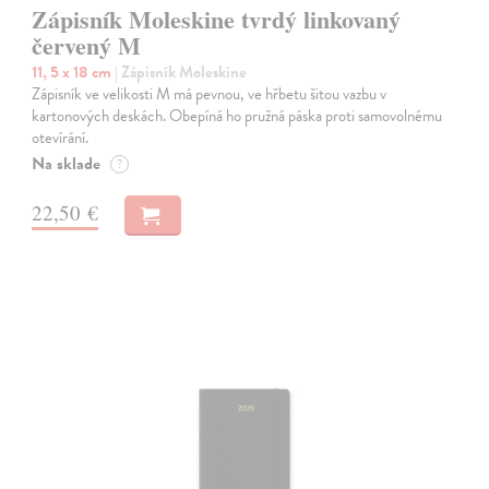
Zápisník Moleskine tvrdý linkovaný
červený M
11, 5 x 18 cm
| Zápisník Moleskine
Zápisník ve velikosti M má pevnou, ve hřbetu šitou vazbu v
kartonových deskách. Obepíná ho pružná páska proti samovolnému
otevírání.
Na sklade
?
22,50 €