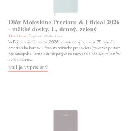
Diár Moleskine Precious & Ethical 2026
- mäkké dosky, L, denný, zelený
13 x 21 cm
| Zápisník Moleskine
Veľký denný diár na rok 2026 bol vyrobený na oslavu 75. výročia
amerického komisku Peanuts známeho predovšetkým vďaka postave
psa Snoopyho. Tento diár vás pozýva na zamyslenie nad svojimi cieľmi
a zmapovanie…
titul je vypredaný