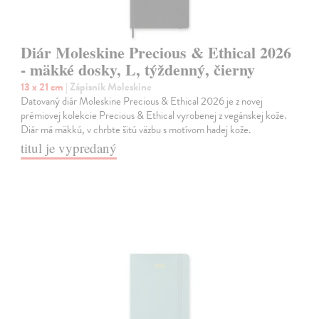
Diár Moleskine Precious & Ethical 2026
- mäkké dosky, L, týždenný, čierny
13 x 21 cm
| Zápisník Moleskine
Datovaný diár Moleskine Precious & Ethical 2026 je z novej
prémiovej kolekcie Precious & Ethical vyrobenej z vegánskej kože.
Diár má mäkkú, v chrbte šitú väzbu s motívom hadej kože.
titul je vypredaný