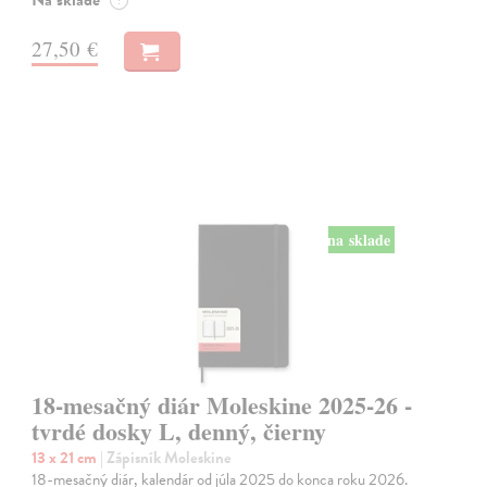
Na sklade
?
27,50 €
na sklade
18-mesačný diár Moleskine 2025-26 -
tvrdé dosky L, denný, čierny
13 x 21 cm
| Zápisník Moleskine
18-mesačný diár, kalendár od júla 2025 do konca roku 2026.