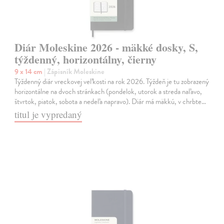
Diár Moleskine 2026 - mäkké dosky, S,
týždenný, horizontálny, čierny
9 x 14 cm
| Zápisník Moleskine
Týždenný diár vreckovej veľkosti na rok 2026. Týždeň je tu zobrazený
horizontálne na dvoch stránkach (pondelok, utorok a streda naľavo,
štvrtok, piatok, sobota a nedeľa napravo). Diár má mäkkú, v chrbte…
titul je vypredaný