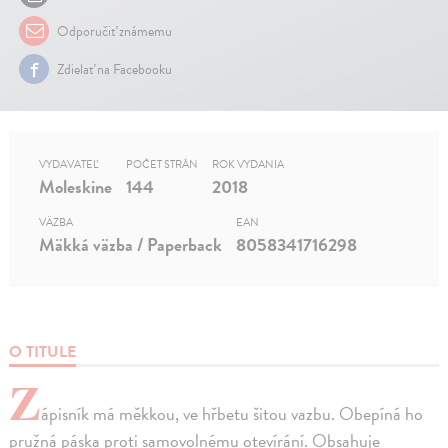
Odporučiť známemu
Zdielať na Facebooku
VYDAVATEĽ
POČET STRÁN
ROK VYDANIA
Moleskine
144
2018
VÄZBA
EAN
Mäkká väzba / Paperback
8058341716298
O TITULE
Z
ápisník má měkkou, ve hřbetu šitou vazbu. Obepíná ho
pružná páska proti samovolnému otevírání. Obsahuje