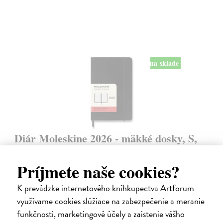
na sklade
Diár Moleskine 2026 - mäkké dosky, S,
denný, čierny
9 x 14 cm
| Zápisník Moleskine
Príjmete naše cookies?
Denný diár vreckové veľkosti na rok 2026. Na každý deň stránka pre
poznámky a schôdzky.
K prevádzke internetového kníhkupectva Artforum
Na sklade
?
využívame cookies slúžiace na zabezpečenie a meranie
funkčnosti, marketingové účely a zaistenie vášho
24,50 €