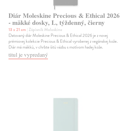
Diár Moleskine Precious & Ethical 2026
- mäkké dosky, L, týždenný, čierny
13 x 21 cm
| Zápisník Moleskine
Datovaný diár Moleskine Precious & Ethical 2026 je z novej
prémiovej kolekcie Precious & Ethical vyrobenej z vegánskej kože.
Diár má mäkkú, v chrbte šitú väzbu s motívom hadej kože.
titul je vypredaný