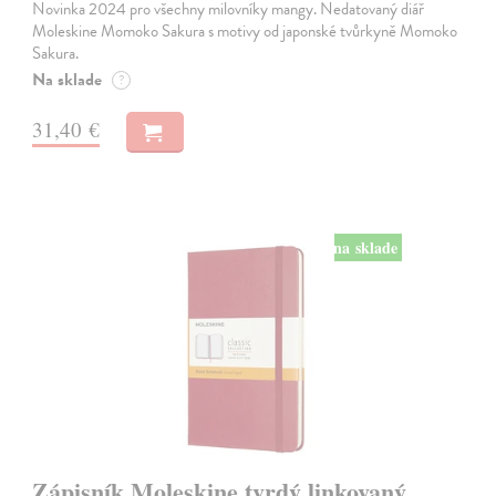
Novinka 2024 pro všechny milovníky mangy. Nedatovaný diář
Moleskine Momoko Sakura s motivy od japonské tvůrkyně Momoko
Sakura.
Na sklade
?
31,40 €
na sklade
Zápisník Moleskine tvrdý linkovaný