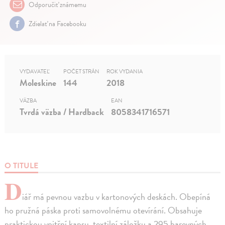
Odporučiť známemu
Zdielať na Facebooku
VYDAVATEĽ
POČET STRÁN
ROK VYDANIA
Moleskine
144
2018
VÄZBA
EAN
Tvrdá väzba / Hardback
8058341716571
O TITULE
D
iář má pevnou vazbu v kartonových deskách. Obepíná
ho pružná páska proti samovolnému otevírání. Obsahuje
praktickou vnitřní kapsu, textilní záložku a 295 barevných