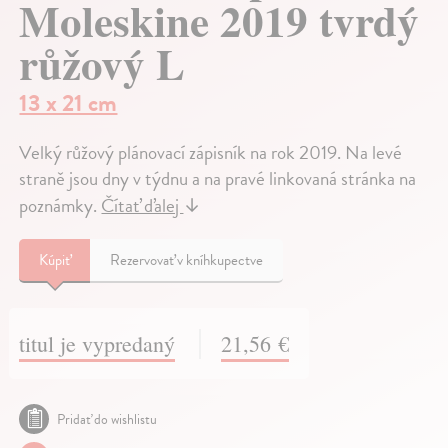
Moleskine 2019 tvrdý
růžový L
13 x 21 cm
Velký růžový plánovací zápisník na rok 2019. Na levé
straně jsou dny v týdnu a na pravé linkovaná stránka na
poznámky.
Čítať ďalej
↓
Kúpiť
Rezervovať v kníhkupectve
titul je vypredaný
21,56 €
Pridať do wishlistu