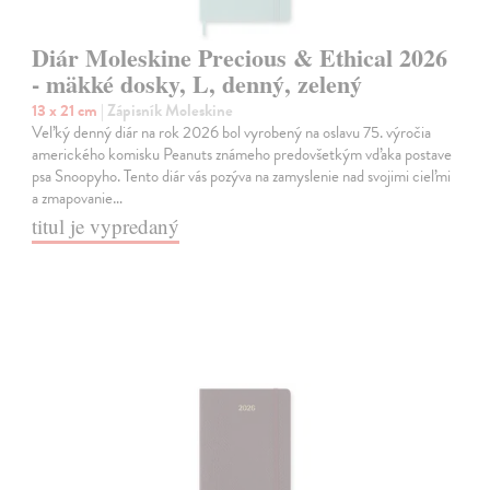
Diár Moleskine Precious & Ethical 2026
- mäkké dosky, L, denný, zelený
13 x 21 cm
| Zápisník Moleskine
Veľký denný diár na rok 2026 bol vyrobený na oslavu 75. výročia
amerického komisku Peanuts známeho predovšetkým vďaka postave
psa Snoopyho. Tento diár vás pozýva na zamyslenie nad svojimi cieľmi
a zmapovanie…
titul je vypredaný