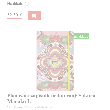
Na sklade
?
32,50 €
na sklade
Plánovací zápisník nedatovaný Sakura
Maruko L
13 x 21 cm
| Zápisník Moleskine