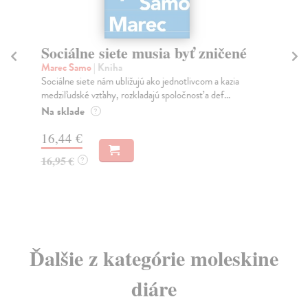
Sociálne siete musia byť zničené
S
K
Marec Samo
| Kniha
Sociálne siete nám ubližujú ako jednotlivcom a kazia
Mik
medziľudské vzťahy, rozkladajú spoločnosť a def...
Mon
o k
Na sklade
?
Na
16,44 €
23
16,95 €
?
24
Ďalšie z kategórie moleskine
diáre