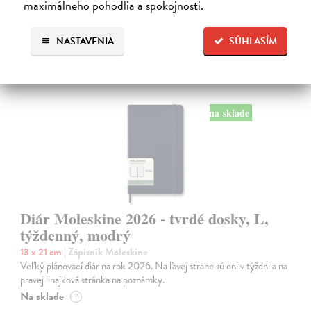
maximálneho pohodlia a spokojnosti.
NASTAVENIA
SÚHLASÍM
na sklade
Diár Moleskine 2026 - tvrdé dosky, L,
týždenný, modrý
13 x 21 cm
| Zápisník Moleskine
Veľký plánovací diár na rok 2026. Na ľavej strane sú dni v týždni a na
pravej linajková stránka na poznámky.
Na sklade
?