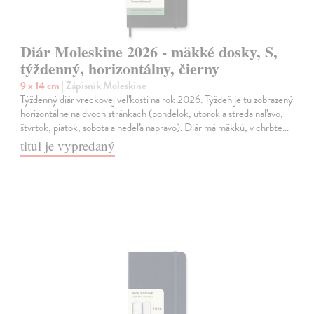
Diár Moleskine 2026 - mäkké dosky, S,
týždenný, horizontálny, čierny
9 x 14 cm
| Zápisník Moleskine
Týždenný diár vreckovej veľkosti na rok 2026. Týždeň je tu zobrazený
horizontálne na dvoch stránkach (pondelok, utorok a streda naľavo,
štvrtok, piatok, sobota a nedeľa napravo). Diár má mäkkú, v chrbte…
titul je vypredaný