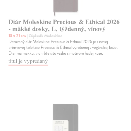
Diár Moleskine Precious & Ethical 2026
- mäkké dosky, L, týždenný, vínový
13 x 21 cm
| Zápisník Moleskine
Datovaný diár Moleskine Precious & Ethical 2026 je z novej
prémiovej kolekcie Precious & Ethical vyrobenej z vegánskej kože.
Diár má mäkkú, v chrbte šitú väzbu s motívom hadej kože.
titul je vypredaný