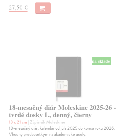
27,50 €
na sklade
18-mesačný diár Moleskine 2025-26 -
tvrdé dosky L, denný, čierny
13 x 21 cm
| Zápisník Moleskine
18-mesačný diár, kalendár od júla 2025 do konca roku 2026.
Vhodný predovšetkým na akademické účely.