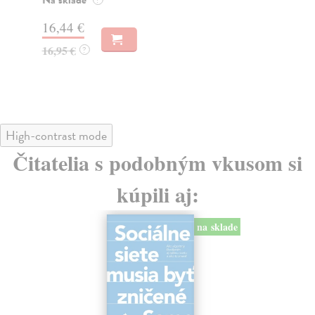
Na
16,44 €
23
16,95 €
?
24
High-contrast mode
Čitatelia s podobným vkusom si
kúpili aj:
na sklade