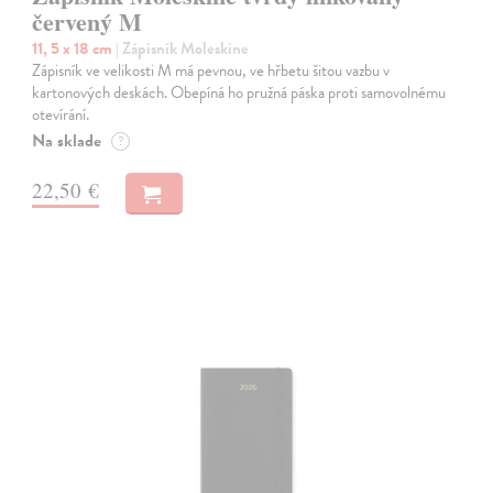
červený M
11, 5 x 18 cm
| Zápisník Moleskine
Zápisník ve velikosti M má pevnou, ve hřbetu šitou vazbu v
kartonových deskách. Obepíná ho pružná páska proti samovolnému
otevírání.
Na sklade
?
22,50 €