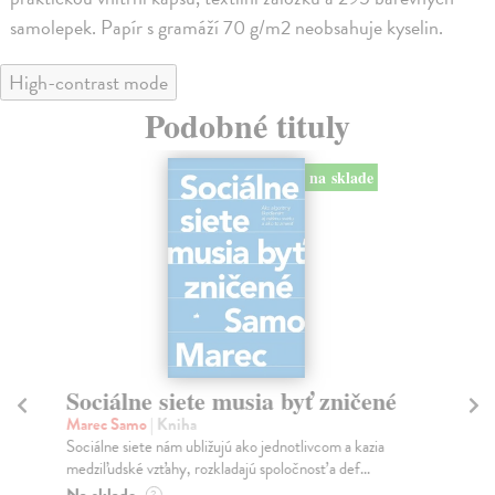
samolepek. Papír s gramáží 70 g/m2 neobsahuje kyselin.
High-contrast mode
Podobné tituly
na sklade
Sociálne siete musia byť zničené
S
K
Marec Samo
| Kniha
Sociálne siete nám ubližujú ako jednotlivcom a kazia
Mik
medziľudské vzťahy, rozkladajú spoločnosť a def...
Mon
o k
Na sklade
?