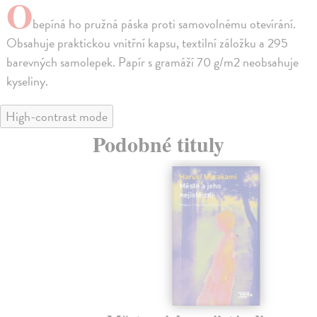
O
bepíná ho pružná páska proti samovolnému otevírání.
Obsahuje praktickou vnitřní kapsu, textilní záložku a 295
barevných samolepek. Papír s gramáží 70 g/m2 neobsahuje
kyseliny.
High-contrast mode
Podobné tituly