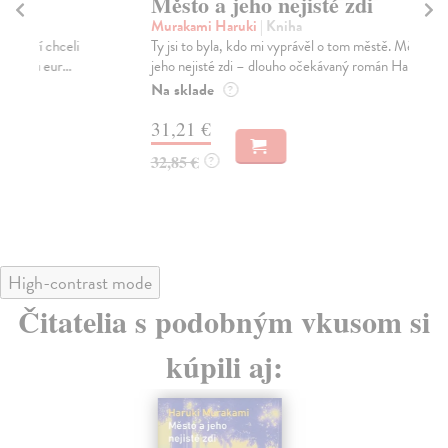
Město a jeho nejisté zdi
Tr
Murakami Haruki
| Kniha
Ma
Ty jsi to byla, kdo mi vyprávěl o tom městě. Město a
JE
jeho nejisté zdi – dlouho očekávaný román Haru...
NAŠ
muž
Na sklade
?
Za
31,21 €
22
32,85 €
?
24
High-contrast mode
Čitatelia s podobným vkusom si
kúpili aj: