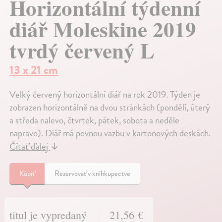
Horizontální týdenní
diář Moleskine 2019
tvrdý červený L
13 x 21 cm
Velký červený horizontální diář na rok 2019. Týden je
zobrazen horizontálně na dvou stránkách (pondělí, úterý
a středa nalevo, čtvrtek, pátek, sobota a neděle
napravo). Diář má pevnou vazbu v kartonových deskách.
Čítať ďalej
↓
Kúpiť
Rezervovať v kníhkupectve
titul je vypredaný
21,56 €