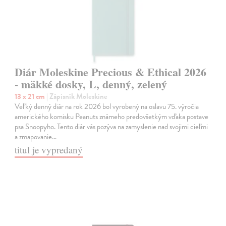
Diár Moleskine Precious & Ethical 2026
- mäkké dosky, L, denný, zelený
13 x 21 cm
| Zápisník Moleskine
Veľký denný diár na rok 2026 bol vyrobený na oslavu 75. výročia
amerického komisku Peanuts známeho predovšetkým vďaka postave
psa Snoopyho. Tento diár vás pozýva na zamyslenie nad svojimi cieľmi
a zmapovanie…
titul je vypredaný