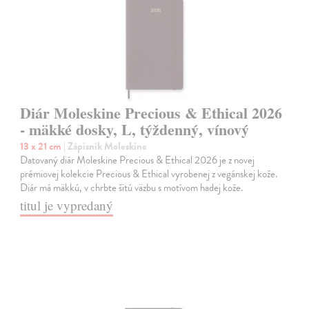
Diár Moleskine Precious & Ethical 2026
- mäkké dosky, L, týždenný, vínový
13 x 21 cm
| Zápisník Moleskine
Datovaný diár Moleskine Precious & Ethical 2026 je z novej
prémiovej kolekcie Precious & Ethical vyrobenej z vegánskej kože.
Diár má mäkkú, v chrbte šitú väzbu s motívom hadej kože.
titul je vypredaný