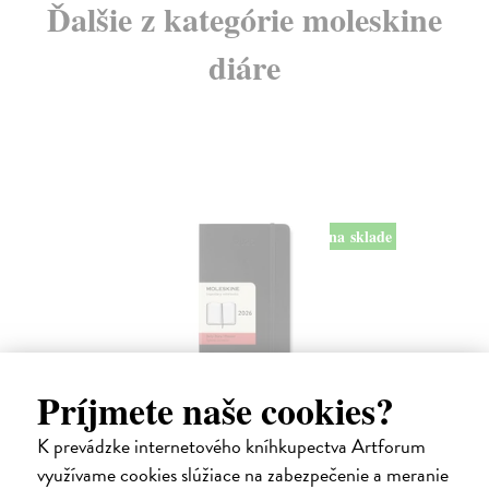
Ďalšie z kategórie moleskine
diáre
na sklade
Príjmete naše cookies?
Diár Moleskine 2026 - mäkké dosky, S,
denný, čierny
K prevádzke internetového kníhkupectva Artforum
9 x 14 cm
| Zápisník Moleskine
využívame cookies slúžiace na zabezpečenie a meranie
Denný diár vreckové veľkosti na rok 2026. Na každý deň stránka pre