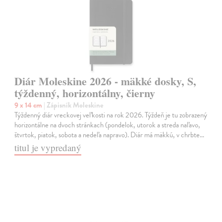
Diár Moleskine 2026 - mäkké dosky, S,
týždenný, horizontálny, čierny
9 x 14 cm
| Zápisník Moleskine
Týždenný diár vreckovej veľkosti na rok 2026. Týždeň je tu zobrazený
horizontálne na dvoch stránkach (pondelok, utorok a streda naľavo,
štvrtok, piatok, sobota a nedeľa napravo). Diár má mäkkú, v chrbte…
titul je vypredaný