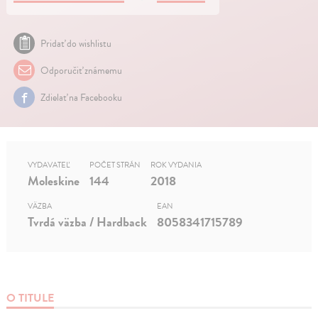
Pridať do wishlistu
Odporučiť známemu
Zdielať na Facebooku
VYDAVATEĽ
POČET STRÁN
ROK VYDANIA
Moleskine
144
2018
VÄZBA
EAN
Tvrdá väzba / Hardback
8058341715789
O TITULE