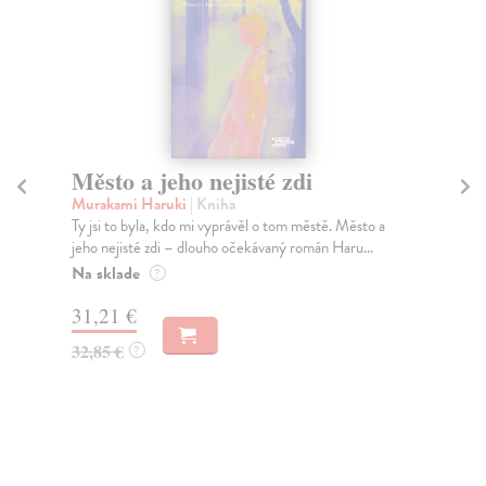
Město a jeho nejisté zdi
Tr
Murakami Haruki
| Kniha
Ma
Ty jsi to byla, kdo mi vyprávěl o tom městě. Město a
JE
jeho nejisté zdi – dlouho očekávaný román Haru...
NAŠ
muž
Na sklade
?
Za
31,21 €
22
32,85 €
?
24