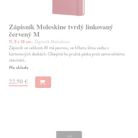
Zápisník Moleskine tvrdý linkovaný
červený M
11, 5 x 18 cm
| Zápisník Moleskine
Zápisník ve velikosti M má pevnou, ve hřbetu šitou vazbu v
kartonových deskách. Obepíná ho pružná páska proti samovolnému
otevírání.
Na sklade
22,50 €