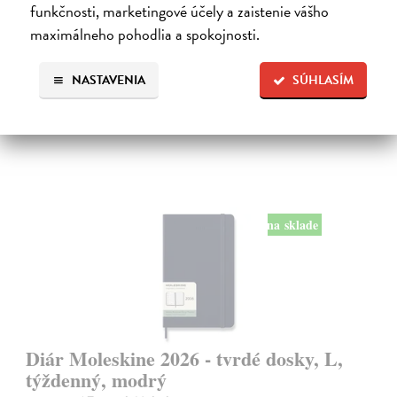
poznámky a schôdzky.
funkčnosti, marketingové účely a zaistenie vášho
Na sklade
maximálneho pohodlia a spokojnosti.
24,50 €
NASTAVENIA
SÚHLASÍM
na sklade
Diár Moleskine 2026 - tvrdé dosky, L,
týždenný, modrý