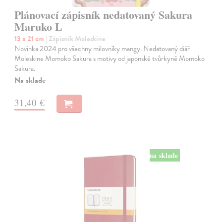
Plánovací zápisník nedatovaný Sakura
Maruko L
13 x 21 cm
| Zápisník Moleskine
Novinka 2024 pro všechny milovníky mangy. Nedatovaný diář
Moleskine Momoko Sakura s motivy od japonské tvůrkyně Momoko
Sakura.
Na sklade
31,40 €
na sklade