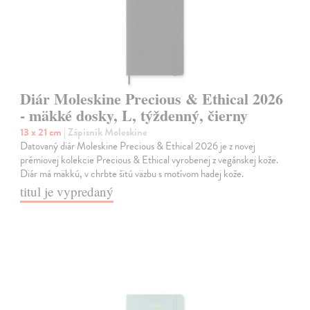
Diár Moleskine Precious & Ethical 2026
- mäkké dosky, L, týždenný, čierny
13 x 21 cm
| Zápisník Moleskine
Datovaný diár Moleskine Precious & Ethical 2026 je z novej
prémiovej kolekcie Precious & Ethical vyrobenej z vegánskej kože.
Diár má mäkkú, v chrbte šitú väzbu s motívom hadej kože.
titul je vypredaný