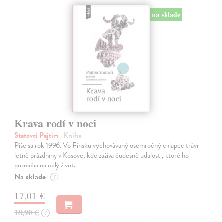
na sklade
Krava rodí v noci
Statovci Pajtim
| Kniha
Píše sa rok 1996. Vo Fínsku vychovávaný osemročný chlapec trávi
letné prázdniny v Kosove, kde zažíva čudesné udalosti, ktoré ho
poznačia na celý život.
Na sklade
?
17,01 €
18,90 €
?