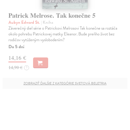
Patrick Melrose. Tak konečne 5
Aubyn Edward St.
| Kniha
Záverečný diel série o Patrickovi Melrosovi Tak konečne sa roztáča
okolo pohrebu Patrickovej matky Eleanor. Bude preňho život bez
rodičov vytúženým vyslobodením?
Do 5 dní
14,16 €
14,90 €
?
ZOBRAZIŤ ĎALŠIE Z KATEGÓRIE SVETOVÁ BELETRIA