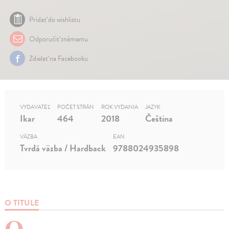
Pridať do wishlistu
Odporučiť známemu
Zdielať na Facebooku
VYDAVATEĽ
POČET STRÁN
ROK VYDANIA
JAZYK
Ikar
464
2018
Čeština
VÄZBA
EAN
Tvrdá väzba / Hardback
9788024935898
O TITULE
O