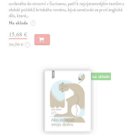
uvrženého do otroctví v Surinamu, patří k nejvýznamnějším textům z
období počátků britského románu, bývá označován za první anglické
dílo, které…
Na sklade
?
15,68 €
16,50 €
?
na sklade