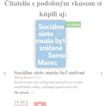
Čitatelia s podobným vkusom si
kúpili aj:
na sklade
Sociálne siete musia byť zničené
S
K
Marec Samo
| Kniha
Sociálne siete nám ubližujú ako jednotlivcom a kazia
Mik
medziľudské vzťahy, rozkladajú spoločnosť a def...
Mon
o k
Na sklade
?
Na
16,44 €