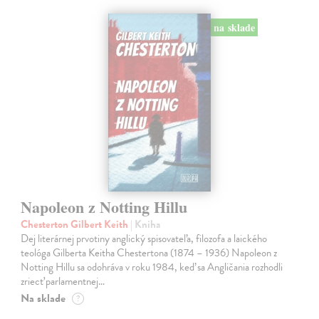
na sklade
Napoleon z Notting Hillu
Chesterton Gilbert Keith
| Kniha
Dej literárnej prvotiny anglický spisovateľa, filozofa a laického
teológa Gilberta Keitha Chestertona (1874 – 1936) Napoleon z
Notting Hillu sa odohráva v roku 1984, keď sa Angličania rozhodli
zriecť parlamentnej…
Na sklade
?