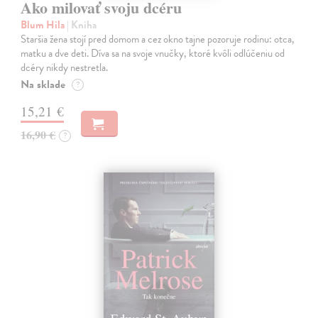
Ako milovať svoju dcéru
Blum Hila
| Kniha
Staršia žena stojí pred domom a cez okno tajne pozoruje rodinu: otca,
matku a dve deti. Díva sa na svoje vnučky, ktoré kvôli odlúčeniu od
dcéry nikdy nestretla.
Na sklade
?
15,21 €
16,90 €
?