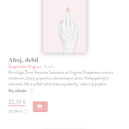
Ahoj, debil
Despentes Virginie
| Kniha
Po trilógii Život Vernona Subutexa sa Virginie Despentes vracia s
románom, ktorý pripomína ultrasúčasnú verziu Nebezpečných
známostí. Ide o príbeh plný hnevu aj útechy, vzdoru aj prijatia.
Na sklade
?
22,33 €
23,50 €
?