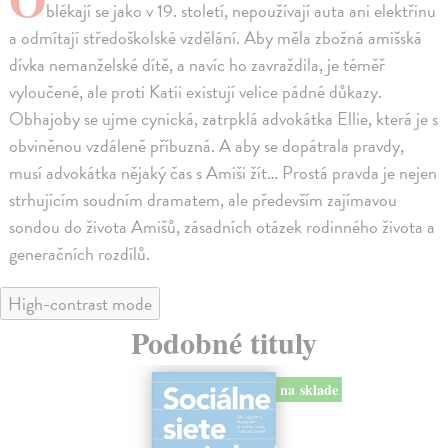
blékají se jako v 19. století, nepoužívají auta ani elektřinu
a odmítají středoškolské vzdělání. Aby měla zbožná amišská
dívka nemanželské dítě, a navíc ho zavraždila, je téměř
vyloučené, ale proti Katii existují velice pádné důkazy.
Obhajoby se ujme cynická, zatrpklá advokátka Ellie, která je s
obviněnou vzdáleně příbuzná. A aby se dopátrala pravdy,
musí advokátka nějaký čas s Amiši žít… Prostá pravda je nejen
strhujícím soudním dramatem, ale především zajímavou
sondou do života Amišů, zásadních otázek rodinného života a
generačních rozdílů.
High-contrast mode
Podobné tituly
na sklade