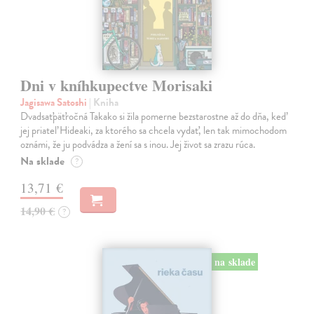
Dni v kníhkupectve Morisaki
Jagisawa Satoshi
| Kniha
Dvadsaťpäťročná Takako si žila pomerne bezstarostne až do dňa, keď
jej priateľ Hideaki, za ktorého sa chcela vydať, len tak mimochodom
oznámi, že ju podvádza a žení sa s inou. Jej život sa zrazu rúca.
Na sklade
?
13,71 €
14,90 €
?
na sklade