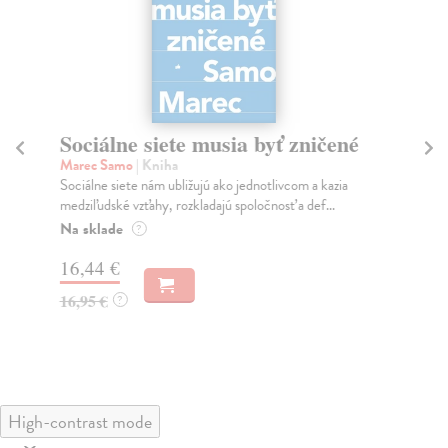
Sociálne siete musia byť zničené
S
K
Marec Samo
| Kniha
Sociálne siete nám ubližujú ako jednotlivcom a kazia
Mik
medziľudské vzťahy, rozkladajú spoločnosť a def...
Mon
o k
Na sklade
?
Na
16,44 €
23
16,95 €
?
24
High-contrast mode