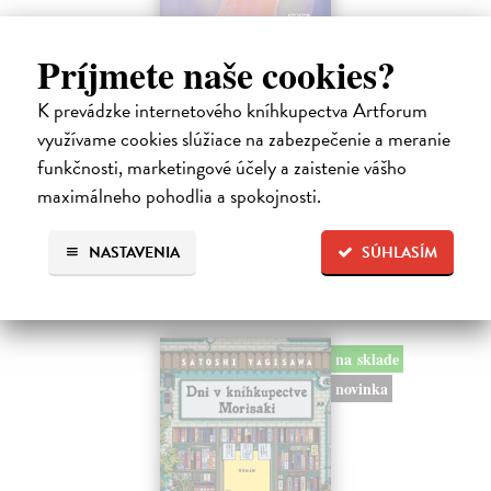
Město a jeho nejisté zdi
Príjmete naše cookies?
Murakami Haruki
| Kniha
K prevádzke internetového kníhkupectva Artforum
Ty jsi to byla, kdo mi vyprávěl o tom městě. Město a jeho nejisté zdi –
dlouho očekávaný román Harukiho Murakamiho volně navazuje na
využívame cookies slúžiace na zabezpečenie a meranie
autorovu starší novelu z roku 1980 a tematicky se prolíná s jeho
funkčnosti, marketingové účely a zaistenie vášho
kultovním…
maximálneho pohodlia a spokojnosti.
Na sklade
?
30,22 €
NASTAVENIA
SÚHLASÍM
32,85 €
?
na sklade
novinka