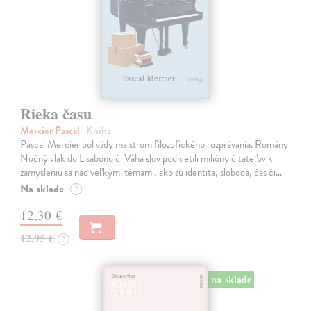
Rieka času
Mercier Pascal
| Kniha
Pascal Mercier bol vždy majstrom filozofického rozprávania. Romány
Nočný vlak do Lisabonu či Váha slov podnietili milióny čitateľov k
zamysleniu sa nad veľkými témami, ako sú identita, sloboda, čas či…
Na sklade
?
12,30 €
12,95 €
?
na sklade