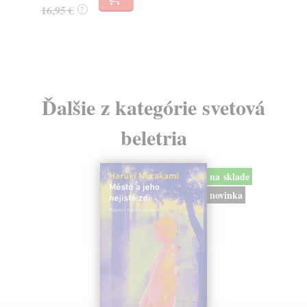
23
16,95 €
?
24
Ďalšie z kategórie svetová
beletria
na sklade
novinka