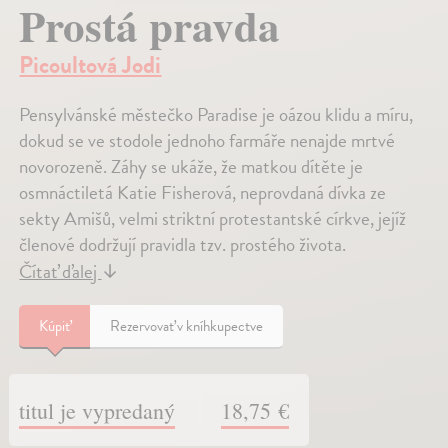
Prostá pravda
Picoultová Jodi
Pensylvánské městečko Paradise je oázou klidu a míru,
dokud se ve stodole jednoho farmáře nenajde mrtvé
novorozeně. Záhy se ukáže, že matkou dítěte je
osmnáctiletá Katie Fisherová, neprovdaná dívka ze
sekty Amišů, velmi striktní protestantské církve, jejíž
členové dodržují pravidla tzv. prostého života.
Čítať ďalej
↓
Kúpiť
Rezervovať v kníhkupectve
titul je vypredaný
18,75 €