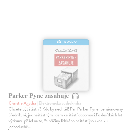
E-AUDIO
Parker Pyne zasahuje
Christie Agatha
| Elektronická audiokniha
Chcete být šťastní? Kdo by nechtěl! Pan Parker Pyne, penzionovaný
úředník, ví, jak nešťastným lidem ke štěstí dopomoci.Po desítkách let
výzkumu přišel na to, že příčiny lidského neštěstí jsou vcelku
jednoduché…