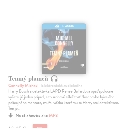
E-AUDIO
Temný plameň
Connelly Michael
| Elektronická audiokniha
Harry Bosch a detektívka LAPD Renée Ballardová opäť spoločne
vyšetrujú jeden prípad, a to srdcovú záležitosť Boschovho bývalého
policajného mentora, muža, vďaka ktorému sa Harry stal detektívom.
Ten je…
Na stiahnutie ako
MP3