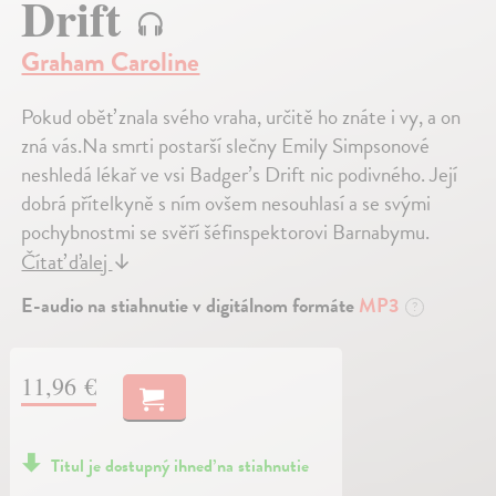
Drift
Graham Caroline
Pokud oběť znala svého vraha, určitě ho znáte i vy, a on
zná vás.Na smrti postarší slečny Emily Simpsonové
neshledá lékař ve vsi Badger’s Drift nic podivného. Její
dobrá přítelkyně s ním ovšem nesouhlasí a se svými
pochybnostmi se svěří šéfinspektorovi Barnabymu.
Čítať ďalej
↓
E-audio na stiahnutie v digitálnom formáte
MP3
?
11,96 €
Titul je dostupný ihneď na stiahnutie