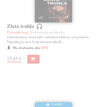
Zlatá truhla
Červenák Juraj
| Elektronická audiokniha
Dobrodružstvo, ktoré zažili v zakliatom kláštore, ich poznačilo.
Najradšej by na to krviprelievanie zabudli.
Na stiahnutie ako
MP3
15,45 €
E-AUDIO