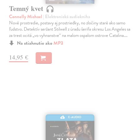
Temný kvet
Connelly Michael
| Elektronická audiokniha
Nové prostredie, postavy aj prostriedky, no zločiny staré ako samo
ľudstvo. Detektív seržant Stilwell z úradu šerifa okresu Los Angeles sa
za trest ocitá „vo vyhnanstve“ na malom ospalom ostrove Catalina.…
Na stiahnutie ako
MP3
14,95 €
E-AUDIO