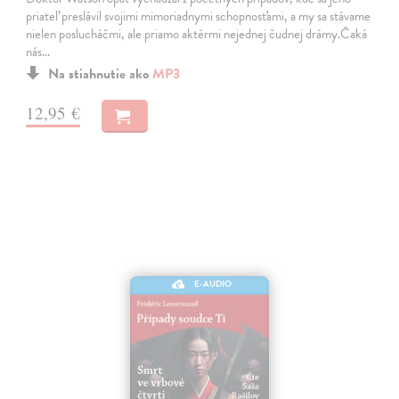
priateľ preslávil svojimi mimoriadnymi schopnosťami, a my sa stávame
nielen poslucháčmi, ale priamo aktérmi nejednej čudnej drámy.Čaká
nás…
Na stiahnutie ako
MP3
12,95 €
E-AUDIO