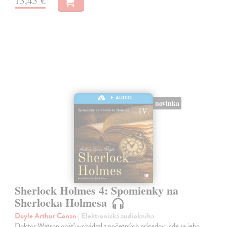
13,45 €
E-AUDIO
novinka
Sherlock Holmes 4: Spomienky na
Sherlocka Holmesa
Doyle Arthur Conan
| Elektronická audiokniha
Doktor Watson opäť vychádzal z početných prípadov, kde sa jeho