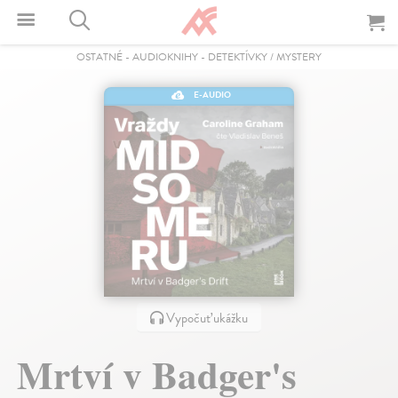
OSTATNÉ
-
AUDIOKNIHY
-
DETEKTÍVKY / MYSTERY
E-AUDIO
Vypočuť ukážku
Mrtví v Badger's