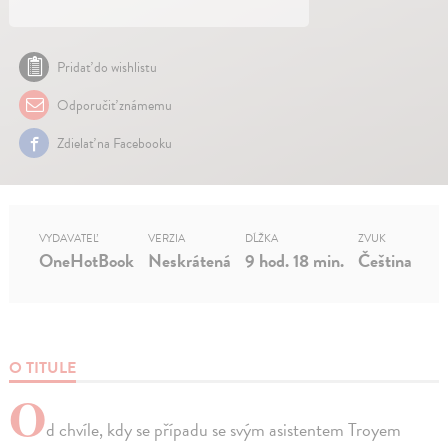
Pridať do wishlistu
Odporučiť známemu
Zdielať na Facebooku
VYDAVATEĽ
VERZIA
DĹŽKA
ZVUK
OneHotBook
Neskrátená
9 hod. 18 min.
Čeština
O TITULE
O
d chvíle, kdy se případu se svým asistentem Troyem