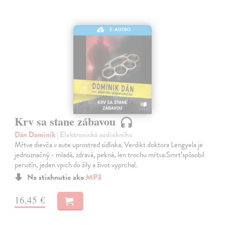
E-AUDIO
Krv sa stane zábavou
Dán Dominik
| Elektronická audiokniha
Mŕtve dievča v aute uprostred sídliska. Verdikt doktora Lengyela je
jednoznačný - mladá, zdravá, pekná, len trochu mŕtva.Smrť spôsobil
pervitín, jeden vpich do žily a život vyprchal.
Na stiahnutie ako
MP3
16,45 €