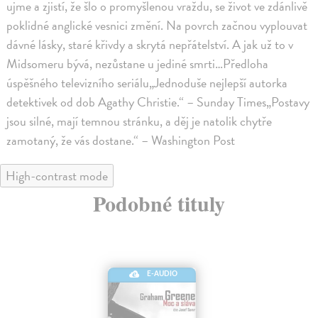
ujme a zjistí, že šlo o promyšlenou vraždu, se život ve zdánlivě
poklidné anglické vesnici změní. Na povrch začnou vyplouvat
dávné lásky, staré křivdy a skrytá nepřátelství. A jak už to v
Midsomeru bývá, nezůstane u jediné smrti…Předloha
úspěšného televizního seriálu„Jednoduše nejlepší autorka
detektivek od dob Agathy Christie.“ – Sunday Times„Postavy
jsou silné, mají temnou stránku, a děj je natolik chytře
zamotaný, že vás dostane.“ – Washington Post
High-contrast mode
Podobné tituly
E-AUDIO