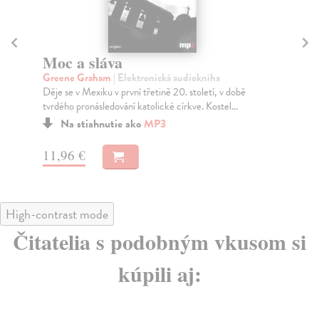
Moc a sláva
Č
Greene Graham
| Elektronická audiokniha
Co
Děje se v Mexiku v první třetině 20. století, v době
„Je
tvrdého pronásledování katolické církve. Kostel...
na 
Na stiahnutie ako
MP3
11,96 €
14
High-contrast mode
Čitatelia s podobným vkusom si
kúpili aj: