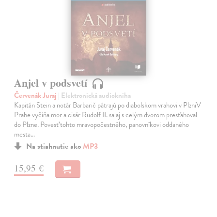
Anjel v podsvetí
Červenák Juraj
| Elektronická audiokniha
Kapitán Stein a notár Barbarič pátrajú po diabolskom vrahovi v PlzniV
Prahe vyčíňa mor a cisár Rudolf II. sa aj s celým dvorom presťahoval
do Plzne. Povesť tohto mravopočestného, panovníkovi oddaného
mesta…
Na stiahnutie ako
MP3
15,95 €