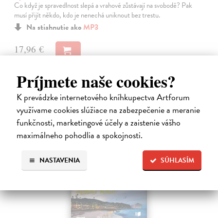
Co když je spravedlnost slepá a vrahové zůstávají na svobodě? Pak
musí přijít někdo, kdo je nenechá uniknout bez trestu.
Na stiahnutie ako
MP3
17,96 €
Príjmete naše cookies?
K prevádzke internetového kníhkupectva Artforum
využívame cookies slúžiace na zabezpečenie a meranie
funkčnosti, marketingové účely a zaistenie vášho
maximálneho pohodlia a spokojnosti.
E-AUDIO
NASTAVENIA
SÚHLASÍM