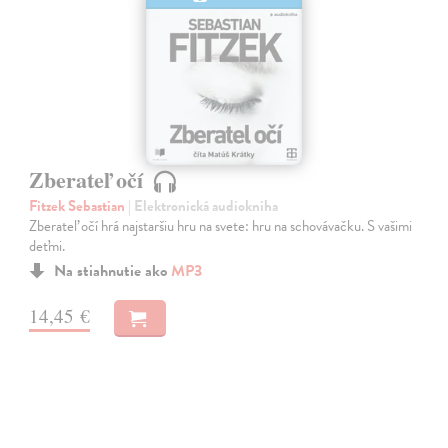
Zberateľ očí
Fitzek Sebastian
| Elektronická audiokniha
Zberateľ očí hrá najstaršiu hru na svete: hru na schovávačku. S vašimi
deťmi.
Na stiahnutie ako
MP3
14,45 €