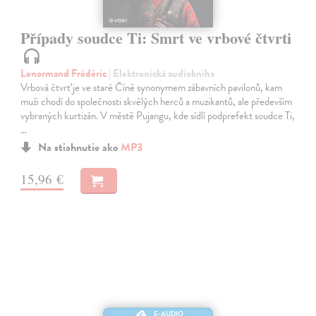
Případy soudce Ti: Smrt ve vrbové čtvrti
Lenormand Frédéric
| Elektronická audiokniha
Vrbová čtvrť je ve staré Číně synonymem zábavních pavilonů, kam
muži chodí do společnosti skvělých herců a muzikantů, ale především
vybraných kurtizán. V městě Pujangu, kde sídlí podprefekt soudce Ti,
…
Na stiahnutie ako
MP3
15,96 €
E-AUDIO