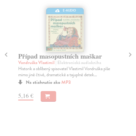
E-AUDIO
Případ masopustních maškar
A
Vondruška Vlastimil
| Elektronická audiokniha
Von
Historik a oblíbený spisovatel Vlastimil Vondruška píše
Dal
mimo jiné čtivé, dramatické a tajuplné detek...
his
Na stiahnutie ako
MP3
5,16 €
5,