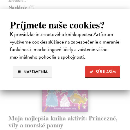
zahrabaní…
Na sklade
?
14,20 €
Príjmete naše cookies?
14,95 €
?
K prevádzke internetového kníhkupectva Artforum
využívame cookies slúžiace na zabezpečenie a meranie
funkčnosti, marketingové účely a zaistenie vášho
maximálneho pohodlia a spokojnosti.
NASTAVENIA
SÚHLASÍM
Moja najlepšia kniha aktivít: Princezné,
víly a morské panny