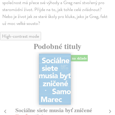
společnost má přece své výhody a Greg není stvořený pro
staromódní život. Přijde na to, jak tohle celé zvládnout?
Nebo je život jak ze staré školy pro kluka, jako je Greg, fakt
už moc velké sousto?
High-contrast mode
Podobné tituly
na sklade
Sociálne siete musia byť zničené
S