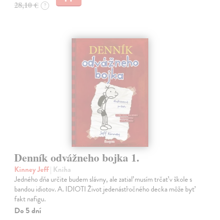
28,10 €
?
Denník odvážneho bojka 1.
Kinney Jeff
| Kniha
Jedného dňa určite budem slávny, ale zatiaľ musím trčať v škole s
bandou idiotov. A. IDIOTI Život jedenásťročného decka môže byť
fakt nafigu.
Do 5 dní