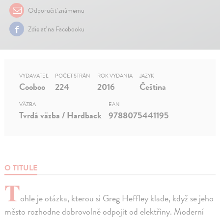
Odporučiť známemu
Zdielať na Facebooku
VYDAVATEĽ
POČET STRÁN
ROK VYDANIA
JAZYK
Cooboo
224
2016
Čeština
VÄZBA
EAN
Tvrdá väzba / Hardback
9788075441195
O TITULE
T
ohle je otázka, kterou si Greg Heffley klade, když se jeho
město rozhodne dobrovolně odpojit od elektřiny. Moderní