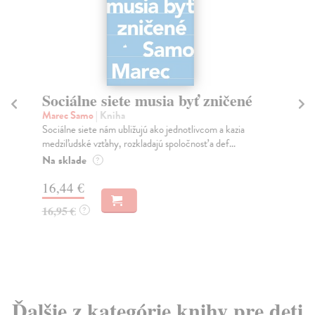
Sociálne siete musia byť zničené
S
K
Marec Samo
| Kniha
Sociálne siete nám ubližujú ako jednotlivcom a kazia
Mik
medziľudské vzťahy, rozkladajú spoločnosť a def...
Mon
o k
Na sklade
?
Na
16,44 €
23
16,95 €
?
24
Ďalšie z kategórie knihy pre deti