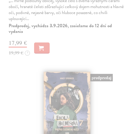
„… mírně podlouhlý obličej, vysoké čelo s dvěma výraznými čárami
obočí, hranaté čelisti zdůrazňující celkový dojem mohutnosti a hlavně
oči, podivné, nejasné barvy, oči hluboce posazené, co chvíli
uplouvající…
Predpredaj, vychádza 3.9.2026, zasielame do 12 dní od
vydania
17,99 €
19,99 €
?
predpredaj