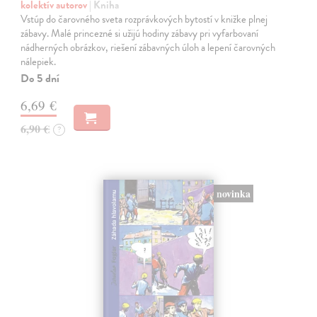
kolektív autorov
| Kniha
Vstúp do čarovného sveta rozprávkových bytostí v knižke plnej
zábavy. Malé princezné si užijú hodiny zábavy pri vyfarbovaní
nádherných obrázkov, riešení zábavných úloh a lepení čarovných
nálepiek.
Do 5 dní
6,69 €
6,90 €
?
novinka