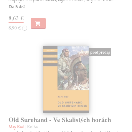
Do 5 dní
8,63 €
8,90 €
?
predpredaj
Old Surehand - Ve Skalistých horách
May Karl
| Kniha