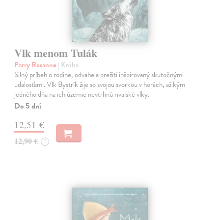
Vlk menom Tulák
Parry Rosanne
| Kniha
Silný príbeh o rodine, odvahe a prežití inšpirovaný skutočnými
udalosťami. Vlk Bystrík žije so svojou svorkou v horách, až kým
jedného dňa na ich územie nevtrhnú rivalské vlky.
Do 5 dní
12,51 €
12,90 €
?