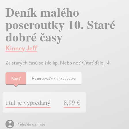
Deník malého
poseroutky 10. Staré
dobré časy
Kinney Jeff
Za starých časů se žilo líp. Nebo ne?
Čítať ďalej
↓
Kúpiť
Rezervovať v kníhkupectve
titul je vypredaný
8,99 €
Pridať do wishlistu