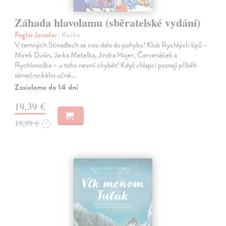
Záhada hlavolamu (sběratelské vydání)
Foglar Jaroslav
| Kniha
V temných Stínadlech se cosi dalo do pohybu! Klub Rychlých šípů –
Mirek Dušín, Jarka Metelka, Jindra Hojer, Červenáček a
Rychlonožka – u toho nesmí chybět! Když chlapci poznají příběh
zámečnického učně…
Zasielame do 14 dní
19,39 €
19,99 €
?