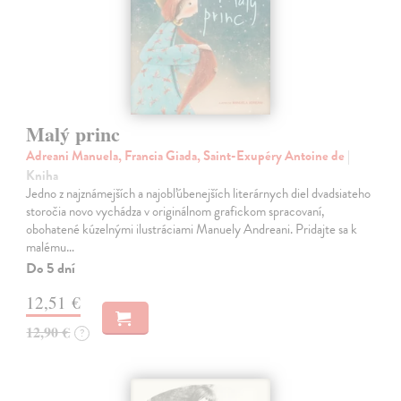
Malý princ
Adreani Manuela, Francia Giada, Saint-Exupéry Antoine de
|
Kniha
Jedno z najznámejších a najobľúbenejších literárnych diel dvadsiateho
storočia novo vychádza v originálnom grafickom spracovaní,
obohatené kúzelnými ilustráciami Manuely Andreani. Pridajte sa k
malému…
Do 5 dní
12,51 €
12,90 €
?