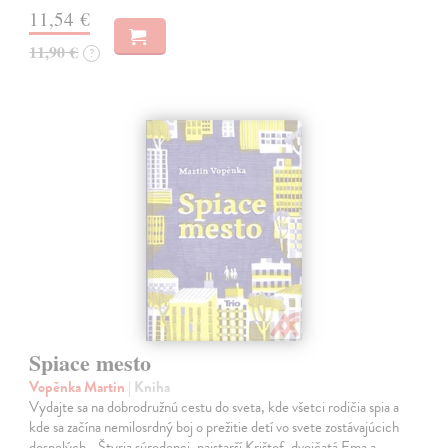
11,54 €
11,90 €
?
Spiace mesto
Vopěnka Martin
| Kniha
Vydajte sa na dobrodružnú cestu do sveta, kde všetci rodičia spia a
kde sa začína nemilosrdný boj o prežitie detí vo svete zostávajúcich
dospelých... Štyria súrodenci, najstarší Krištof, dvojčatá Ema a…