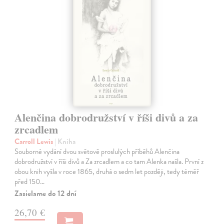
Alenčina dobrodružství v říši divů a za
zrcadlem
Carroll Lewis
| Kniha
Souborné vydání dvou světově proslulých příběhů Alenčina
dobrodružství v říši divů a Za zrcadlem a co tam Alenka našla. První z
obou knih vyšla v roce 1865, druhá o sedm let později, tedy téměř
před 150…
Zasielame do 12 dní
26,70 €