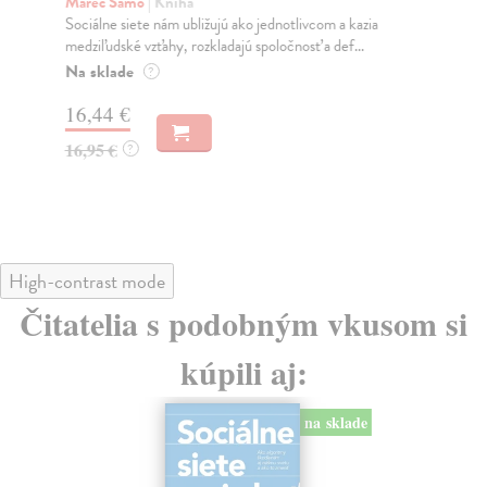
K
Marec Samo
| Kniha
Sociálne siete nám ubližujú ako jednotlivcom a kazia
Mik
medziľudské vzťahy, rozkladajú spoločnosť a def...
Mon
o k
Na sklade
?
Na
16,44 €
23
16,95 €
?
24
High-contrast mode
Čitatelia s podobným vkusom si
kúpili aj:
na sklade