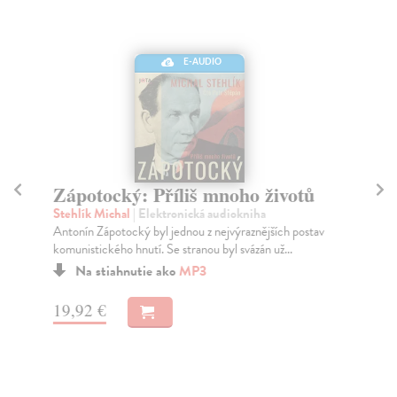
E-AUDIO
Zápotocký: Příliš mnoho životů
K
Stehlík Michal
| Elektronická audiokniha
Pl
Antonín Zápotocký byl jednou z nejvýraznějších postav
Jak
komunistického hnutí. Se stranou byl svázán už...
utv
Na stiahnutie ako
MP3
19,92 €
15