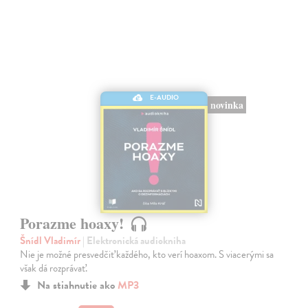
E-AUDIO
novinka
Porazme hoaxy!
Šnídl Vladimír
| Elektronická audiokniha
Nie je možné presvedčiť každého, kto verí hoaxom. S viacerými sa
však dá rozprávať.
Na stiahnutie ako
MP3