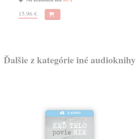
Na stiahnutie ako
MP3
15,96 €
15
Ďalšie z kategórie iné audioknihy
E-AUDIO