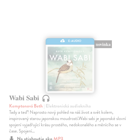
E-AUDIO
novinka
Wabi Sabi
Kemptonová Beth
| Elektronická audiokniha
Tady a teď! Naprosto nový pohled na náš život a svět kolem,
inspirovaný starou japonskou moudrostí.Wabi sabi je japonské slovní
spojení vyjadřující krásu prostého, nedokonalého a měnícího se v
čase. Spojení…
Na stiahnutie ako
MP3