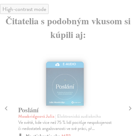
High-contrast mode
Čitatelia s podobným vkusom si
kúpili aj:
E-AUDIO
Poslání
Ja
dí
Mossbridgeová Julia
| Elektronická audiokniha
Ve světě, kde více než 75 % lidí pociťuje nespokojenost
Gr
či nedostatek angažovanosti ve své práci, př...
Kom
do 