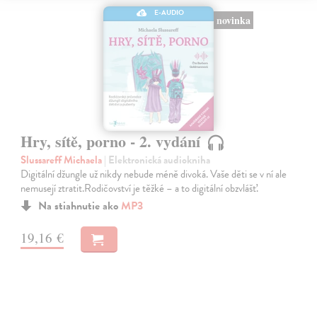
E-AUDIO
novinka
Hry, sítě, porno - 2. vydání
Slussareff Michaela
| Elektronická audiokniha
Digitální džungle už nikdy nebude méně divoká. Vaše děti se v ní ale
nemusejí ztratit.Rodičovství je těžké – a to digitální obzvlášť.
Na stiahnutie ako
MP3
19,16 €