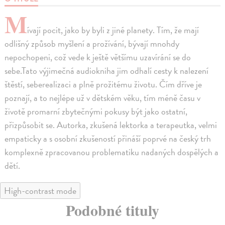
M
ívají pocit, jako by byli z jiné planety. Tím, že mají
odlišný způsob myšlení a prožívání, bývají mnohdy
nepochopeni, což vede k ještě většímu uzavírání se do
sebe.Tato výjimečná audiokniha jim odhalí cesty k nalezení
štěstí, seberealizaci a plně prožitému životu. Čím dříve je
poznají, a to nejlépe už v dětském věku, tím méně času v
životě promarní zbytečnými pokusy být jako ostatní,
přizpůsobit se. Autorka, zkušená lektorka a terapeutka, velmi
empaticky a s osobní zkušeností přináší poprvé na český trh
komplexně zpracovanou problematiku nadaných dospělých a
dětí.
High-contrast mode
Podobné tituly