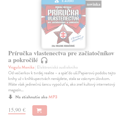
E-AUDIO
novinka
Príručka vlastenectva pre začiatočníkov
a pokročilé
Vrzgula Monika
| Elektronická audiokniha
Od večierkov k tvrdej realite – a späť do uší.Papierovú podobu tejto
knihy už v kníhkupectvách nenájdete, stala sa vzácnym úlovkom.
Máte však jedinečnú šancu vypočuť si, ako znel kultový internetový
magazín…
Na stiahnutie ako
MP3
15,90 €