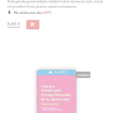
Kniha ponúka predovšetkým mladým ľuďom duchovnú cestu, ktorá
ich privedie k životu plnému radosti a entuziazmu.
Na stiahnutie ako
MP3
8,00 €
E-AUDIO
novinka