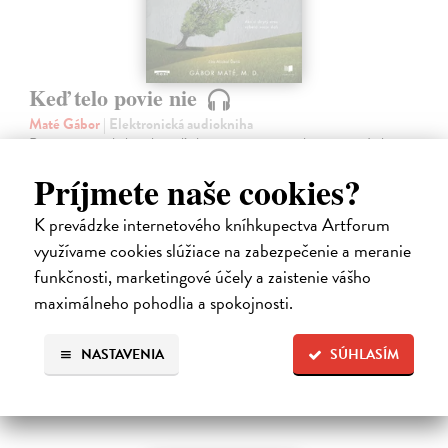
Keď telo povie nie
Maté Gábor
| Elektronická audiokniha
Prevencia pred chorobami ľudstvo zamestnáva od nepamäti. Lekár a
uznávaný autor Gábor Maté verí, že spôsob akým premýšľame a
Príjmete naše cookies?
využívame svoju mozgovú kapacitu, má vplyv aj na naše fyzické
zdravie.
K prevádzke internetového kníhkupectva Artforum
Na stiahnutie ako
MP3
využívame cookies slúžiace na zabezpečenie a meranie
14,45 €
funkčnosti, marketingové účely a zaistenie vášho
maximálneho pohodlia a spokojnosti.
NASTAVENIA
SÚHLASÍM