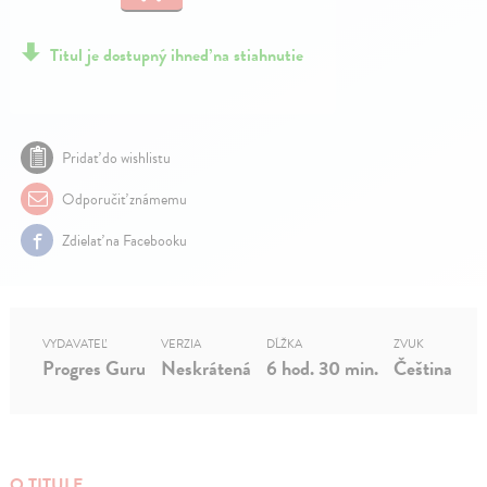
Titul je dostupný ihneď na stiahnutie
Pridať do wishlistu
Odporučiť známemu
Zdielať na Facebooku
VYDAVATEĽ
VERZIA
DĹŽKA
ZVUK
Progres Guru
Neskrátená
6 hod. 30 min.
Čeština
O TITULE