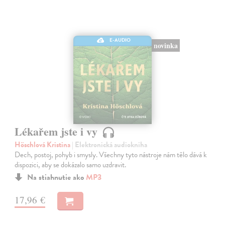
E-AUDIO
novinka
Lékařem jste i vy
Höschlová Kristina
| Elektronická audiokniha
Dech, postoj, pohyb i smysly. Všechny tyto nástroje nám tělo dává k
dispozici, aby se dokázalo samo uzdravit.
Na stiahnutie ako
MP3
17,96 €