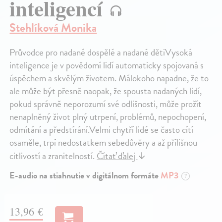
inteligencí
Stehlíková Monika
Průvodce pro nadané dospělé a nadané dětiVysoká
inteligence je v povědomí lidí automaticky spojovaná s
úspěchem a skvělým životem. Málokoho napadne, že to
ale může být přesně naopak, že spousta nadaných lidí,
pokud správně neporozumí své odlišnosti, může prožít
nenaplněný život plný utrpení, problémů, nepochopení,
odmítání a předstírání.Velmi chytří lidé se často cítí
osaměle, trpí nedostatkem sebedůvěry a až přílišnou
citlivostí a zranitelností.
Čítať ďalej
↓
E-audio na stiahnutie v digitálnom formáte
MP3
?
13,96 €