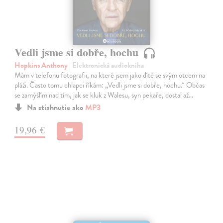
Vedli jsme si dobře, hochu
Hopkins Anthony
| Elektronická audiokniha
Mám v telefonu fotografii, na které jsem jako dítě se svým otcem na
pláži. Často tomu chlapci říkám: „Vedli jsme si dobře, hochu.“ Občas
se zamýšlím nad tím, jak se kluk z Walesu, syn pekaře, dostal až…
Na stiahnutie ako
MP3
19,96 €