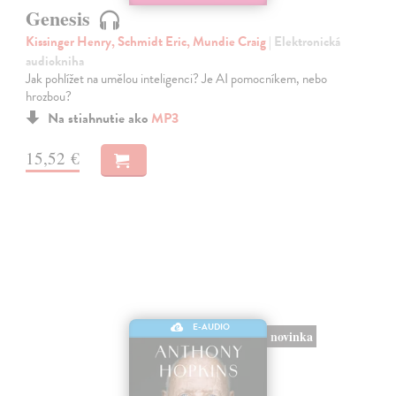
Genesis
Kissinger Henry, Schmidt Eric, Mundie Craig
| Elektronická
audiokniha
Jak pohlížet na umělou inteligenci? Je AI pomocníkem, nebo
hrozbou?
Na stiahnutie ako
MP3
15,52 €
E-AUDIO
novinka