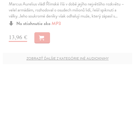
Marcus Aurelius vládl Římské říši v době jejího největšího rozkvětu –
velel armádám, rozhodoval o osudech milionů lidí, řešil spiknutí a
války. Jeho soukromé deníky však odhalují muže, který zápasil s…
Na stiahnutie ako
MP3
13,96 €
ZOBRAZIŤ ĎALŠIE Z KATEGÓRIE INÉ AUDIOKNIHY