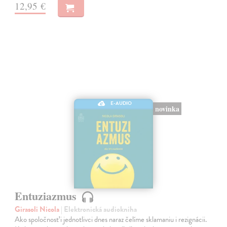
12,95 €
E-AUDIO
novinka
Entuziazmus
Girasoli Nicola
| Elektronická audiokniha
Ako spoločnosť i jednotlivci dnes naraz čelíme sklamaniu i rezignácii.