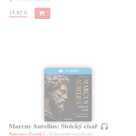
15,92 €
E-AUDIO
Marcus Aurelius: Stoický císař
Robertson Donald J.
| Elektronická audiokniha