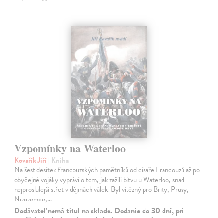
Vzpomínky na Waterloo
Kovařík Jiří
| Kniha
Na šest desítek francouzských pamětníků od císaře Francouzů až po
obyčejné vojáky vypráví o tom, jak zažili bitvu u Waterloo, snad
nejproslulejší střet v dějinách válek. Byl vítězný pro Brity, Prusy,
Nizozemce,…
Dodávateľ nemá titul na sklade. Dodanie do 30 dní, pri