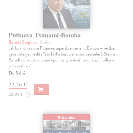
Putinova Tsunami-Bomba
Berndt Stephan
| Kniha
Jak by mohla nová Putinova superzbraň změnit Evropu – věštba,
geostrategie, realita Tato kniha burcuje: autor bestselerů Stephan
Berndt odhaluje doposud opomíjený scénář nadcházející války –
jednou zbraní…
Do 5 dní
22,26 €
22,95 €
?