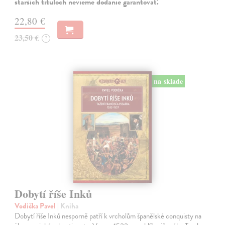
starších tituloch nevieme dodanie garantovať.
22,80 €
23,50 €
?
na sklade
Dobytí říše Inků
Vodička Pavel
| Kniha
Dobytí říše Inků nesporně patří k vrcholům španělské conquisty na