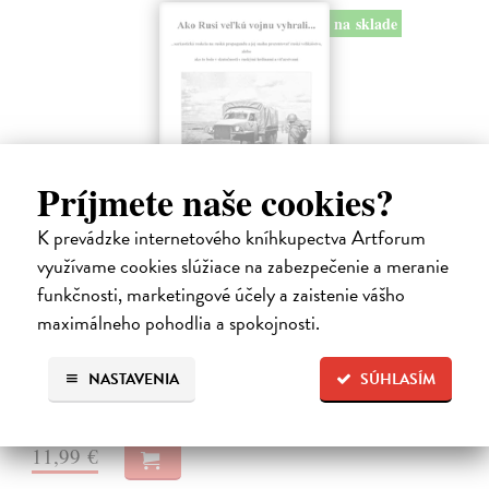
na sklade
Príjmete naše cookies?
K prevádzke internetového kníhkupectva Artforum
Ako Rusi veľkú vojnu vyhrali...
využívame cookies slúžiace na zabezpečenie a meranie
funkčnosti, marketingové účely a zaistenie vášho
Kumičák Juraj
| Kniha
Celé desaťročia sovietska, a následne ruská propaganda vykresľovali
maximálneho pohodlia a spokojnosti.
históriu Sovietskeho zväzu v pozitívnych či hrdinských podobách.
Napriek tomu sa našli v ZSSR či Rusku historici či novinári, ktorí
NASTAVENIA
SÚHLASÍM
mali…
Na sklade
?
11,99 €