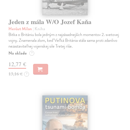
Jeden z mála W/O Jozef Kaňa
Herčut Milan
| Kniha
Bitka o Britániu bola jedným z najzásadnejších momentov 2. svetovej
vojny. Znamenala zlom, keď Veľká Británia stála sama proti zdanlivo
nezastaviteľnej vojenskej sile Tretej ríše.
Na sklade
?
12,77 €
13,16 €
?