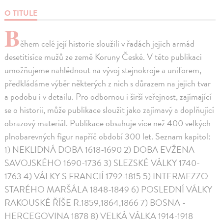
O TITULE
B
ěhem celé její historie sloužili v řadách jejich armád
desetitisíce mužů ze země Koruny České. V této publikaci
umožňujeme nahlédnout na vývoj stejnokroje a uniforem,
předkládáme výběr některých z nich s důrazem na jejich tvar
a podobu i v detailu. Pro odbornou i širší veřejnost, zajímající
se o historii, může publikace sloužit jako zajímavý a doplňující
obrazový materiál. Publikace obsahuje více než 400 velkých
plnobarevných figur napříč období 300 let. Seznam kapitol:
1) NEKLIDNÁ DOBA 1618-1690 2) DOBA EVŽENA
SAVOJSKÉHO 1690-1736 3) SLEZSKÉ VÁLKY 1740-
1763 4) VÁLKY S FRANCIÍ 1792-1815 5) INTERMEZZO
STARÉHO MARŠÁLA 1848-1849 6) POSLEDNÍ VÁLKY
RAKOUSKÉ ŘÍŠE R.1859,1864,1866 7) BOSNA -
HERCEGOVINA 1878 8) VELKÁ VÁLKA 1914-1918