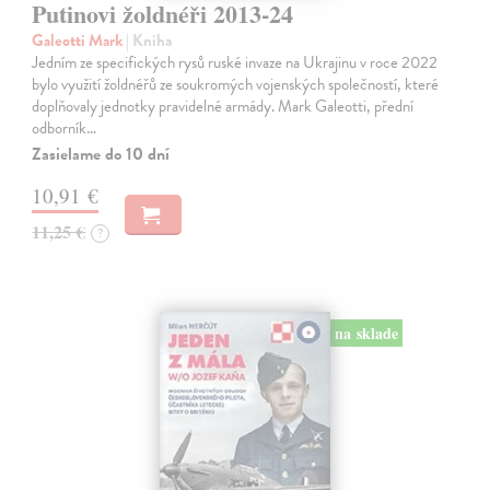
Putinovi žoldnéři 2013-24
Galeotti Mark
| Kniha
Jedním ze specifických rysů ruské invaze na Ukrajinu v roce 2022
bylo využití žoldnéřů ze soukromých vojenských společností, které
doplňovaly jednotky pravidelné armády. Mark Galeotti, přední
odborník…
Zasielame do 10 dní
10,91 €
11,25 €
?
na sklade