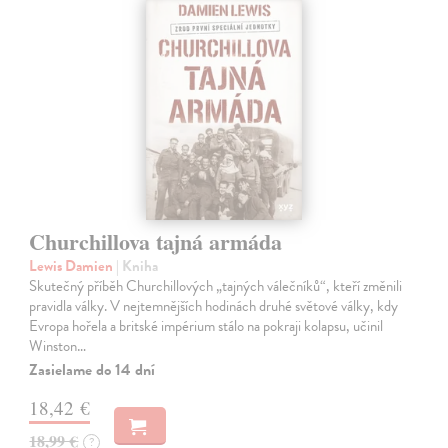
Churchillova tajná armáda
Lewis Damien
| Kniha
Skutečný příběh Churchillových „tajných válečníků“, kteří změnili
pravidla války. V nejtemnějších hodinách druhé světové války, kdy
Evropa hořela a britské impérium stálo na pokraji kolapsu, učinil
Winston…
Zasielame do 14 dní
18,42 €
18,99 €
?