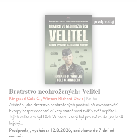
predpredaj
Bratrstvo neohrožených: Velitel
Kingseed Cole C., Winters Richard Davis
| Kniha
Zvěčněni jako Bratrstvo neohrožených podávali při osvobozování
Evropy bezprecedentní důkazy statečnosti tváří v tvář nepříteli.
Jejich velitelem byl Dick Winters, který byl pro své muže „nejlepší
bojový…
Predpredaj, vychádza 12.8.2026, zasielame do 7 dní od
vydania