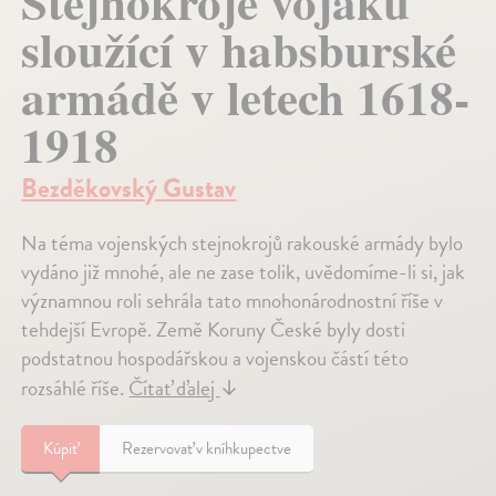
Stejnokroje vojáků
sloužící v habsburské
armádě v letech 1618-
1918
Bezděkovský Gustav
Na téma vojenských stejnokrojů rakouské armády bylo
vydáno již mnohé, ale ne zase tolik, uvědomíme-li si, jak
významnou roli sehrála tato mnohonárodnostní říše v
tehdejší Evropě. Země Koruny České byly dosti
podstatnou hospodářskou a vojenskou částí této
rozsáhlé říše.
Čítať ďalej
↓
Kúpiť
Rezervovať v kníhkupectve