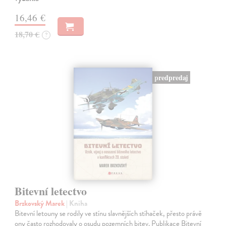
16,46 €
18,70 €
?
predpredaj
Bitevní letectvo
Brzkovský Marek
| Kniha
Bitevní letouny se rodily ve stínu slavnějších stíhaček, přesto právě
ony často rozhodovaly o osudu pozemních bitev. Publikace Bitevní