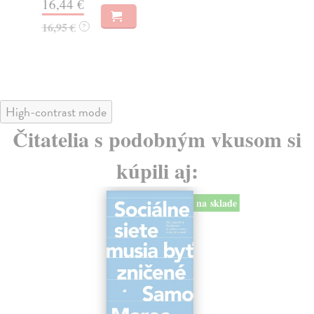
16,44 €
23
16,95 €
?
24
High-contrast mode
Čitatelia s podobným vkusom si
kúpili aj:
na sklade