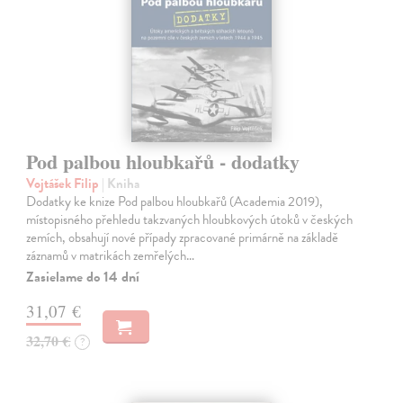
Pod palbou hloubkařů - dodatky
Vojtášek Filip
| Kniha
Dodatky ke knize Pod palbou hloubkařů (Academia 2019),
místopisného přehledu takzvaných hloubkových útoků v českých
zemích, obsahují nové případy zpracované primárně na základě
záznamů v matrikách zemřelých…
Zasielame do 14 dní
31,07 €
32,70 €
?