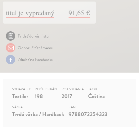
titul je vypredaný
91,65 €
Pridať do wishlistu
Odporučiť známemu
Zdielať na Facebooku
VYDAVATEĽ
POČET STRÁN
ROK VYDANIA
JAZYK
Textiler
198
2017
Čeština
VÄZBA
EAN
Tvrdá väzba / Hardback
9788072254323