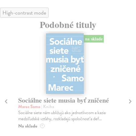
High-contrast mode
Podobné tituly
na sklade
Sociálne siete musia byť zničené
S
K
Marec Samo
| Kniha
Sociálne siete nám ubližujú ako jednotlivcom a kazia
Mik
medziľudské vzťahy, rozkladajú spoločnosť a def...
Mon
o k
Na sklade
?
Na