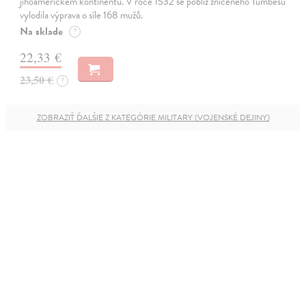
jihoamerickém kontinentu. V roce 1532 se poblíž zničeného Tumbesu
vylodila výprava o síle 168 mužů.
Na sklade
?
22,33 €
23,50 €
?
ZOBRAZIŤ ĎALŠIE Z KATEGÓRIE MILITARY (VOJENSKÉ DEJINY)