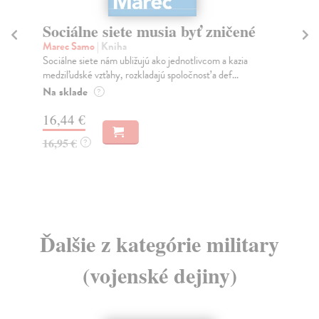
Sociálne siete musia byť zničené
S
K
Marec Samo
| Kniha
Sociálne siete nám ubližujú ako jednotlivcom a kazia
Mik
medziľudské vzťahy, rozkladajú spoločnosť a def...
Mon
o k
Na sklade
?
Na
16,44 €
23
16,95 €
?
24
Ďalšie z kategórie military
(vojenské dejiny)