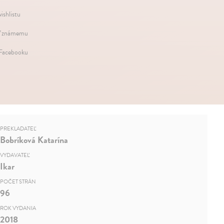
ishlistu
ť známemu
 Facebooku
PREKLADATEĽ
Bobríková Katarína
VYDAVATEĽ
Ikar
POČET STRÁN
96
ROK VYDANIA
2018