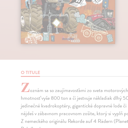
O TITULE
Z
oznám sa so zaujímavosťami zo sveta motorových v
hmotnosť vyše 800 ton a či jestvuje nákladiak dlhý 5
jedinečné kvadrokoptéry, gigantické dopravné lode či r
nájdeš v zábavnom pracovnom zošite, ktorý si vyplň pod
Z nemeckého originálu Rekorde auf 4 Rädern (Plane