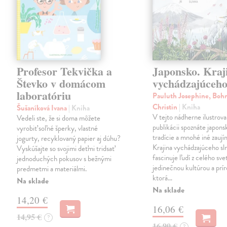
Profesor Tekvička a
Japonsko. Kraj
Števko v domácom
vychádzajúceho
laboratóriu
Pauluth Josephine, Boh
Christin
| Kniha
Šušaníková Ivana
| Kniha
V tejto nádherne ilustrova
Vedeli ste, že si doma môžete
publikácii spoznáte japons
vyrobiť soľné šperky, vlastné
tradície a mnohé iné zaují
jogurty, recyklovaný papier aj dúhu?
Krajina vychádzajúceho sl
Vyskúšajte so svojimi deťmi tridsať
fascinuje ľudí z celého sve
jednoduchých pokusov s bežnými
jedinečnou kultúrou a prí
predmetmi a materiálmi.
ktorá…
Na sklade
Na sklade
14,20 €
16,06 €
14,95 €
?
16,90 €
?