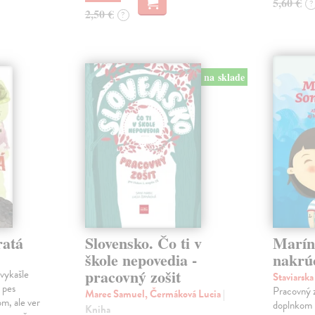
5,60 €
?
2,50 €
?
na sklade
ratá
Slovensko. Čo ti v
Marín
škole nepovedia -
nakrú
pracovný zošit
vykašle
Staviarsk
 pes
Pracovný z
Marec Samuel, Čermáková Lucia
|
m, ale ver
doplnkom k
Kniha