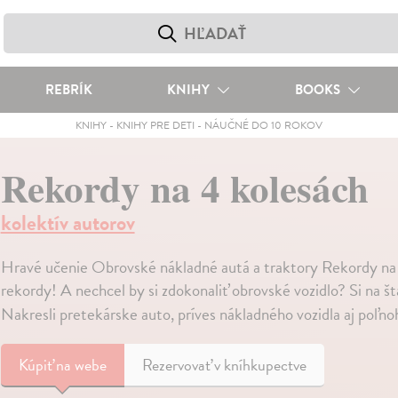
REBRÍK
KNIHY
BOOKS
KNIHY
-
KNIHY PRE DETI
-
NÁUČNÉ DO 10 ROKOV
Rekordy na 4 kolesách
kolektív autorov
Hravé učenie Obrovské nákladné autá a traktory Rekordy na 
rekordy! A nechcel by si zdokonaliť obrovské vozidlo? Si na šta
Nakresli pretekárske auto, príves nákladného vozidla aj poľn
Kúpiť
na webe
Rezervovať v kníhkupectve