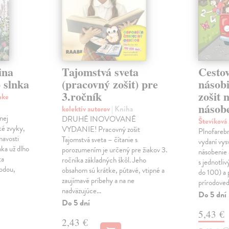
ina
Tajomstvá sveta
Cestov
 slnka
(pracovný zošit) pre
násob
3.ročník
zošit 
nke
násobe
kolektív autorov
| Kniha
nej
DRUHÉ INOVOVANÉ
Števíková
ké zvyky,
VYDANIE! Pracovný zošit
Plnofareb
mavosti
Tajomstvá sveta – čítanie s
vydaní vysv
nka už dlho
porozumením je určený pre žiakov 3.
násobenie 
ta
ročníka základných škôl. Jeho
s jednotli
rodou,
obsahom sú krátke, pútavé, vtipné a
do 100) a 
zaujímavé príbehy a na ne
prírodoved
nadväzujúce…
Do 5 dní
Do 5 dní
5,43 €
2,43 €