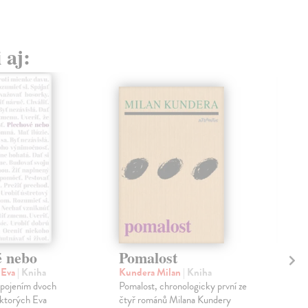
 aj:
é nebo
Pomalost
Sl
pr
 Eva
| Kniha
Kundera Milan
| Kniha
sm
 spojením dvoch
Pomalost, chronologicky první ze
 ktorých Eva
čtyř románů Milana Kundery
Mik