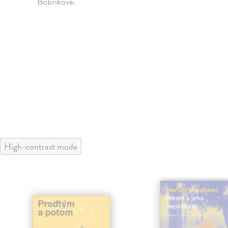
Bobríková.
High-contrast mode