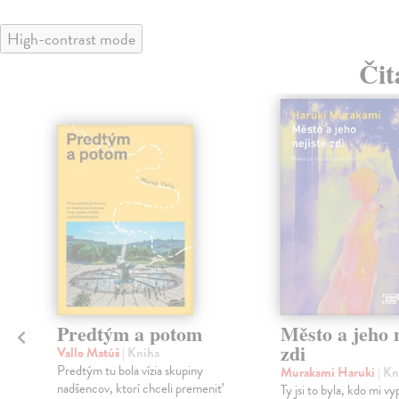
High-contrast mode
Čit
Predtým a potom
Město a jeho n
zdi
Vallo Matúš
| Kniha
Predtým tu bola vízia skupiny
Murakami Haruki
| Kn
nadšencov, ktorí chceli premeniť
Ty jsi to byla, kdo mi vy