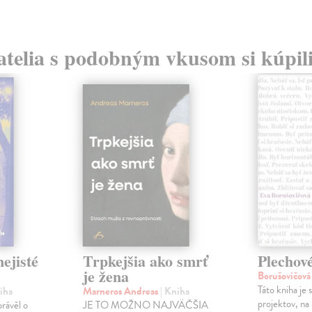
atelia s podobným vkusom si kúpili
ejisté
Trpkejšia ako smrť
Plechov
je žena
Borušovičová
Táto kniha je
iha
Marneros Andreas
| Kniha
projektov, na
právěl o
JE TO MOŽNO NAJVÄČŠIA