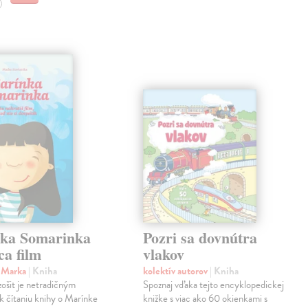
ka Somarinka
Pozri sa dovnútra
ca film
vlakov
a Marka
| Kniha
kolektív autorov
| Kniha
ošit je netradičným
Spoznaj vďaka tejto encyklopedickej
 čítaniu knihy o Marínke
knižke s viac ako 60 okienkami s