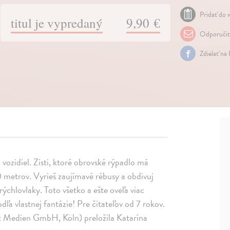
Pridať do w
titul je vypredaný
9,90 €
Odporuči
Zdielať na
ozidiel. Zisti, ktoré obrovské rýpadlo má
0 metrov. Vyrieš zaujímavé rébusy a obdivuj
ýchlovlaky. Toto všetko a ešte oveľa viac
ľa vlastnej fantázie! Pre čitateľov od 7 rokov.
t Medien GmbH, Köln) preložila Katarína