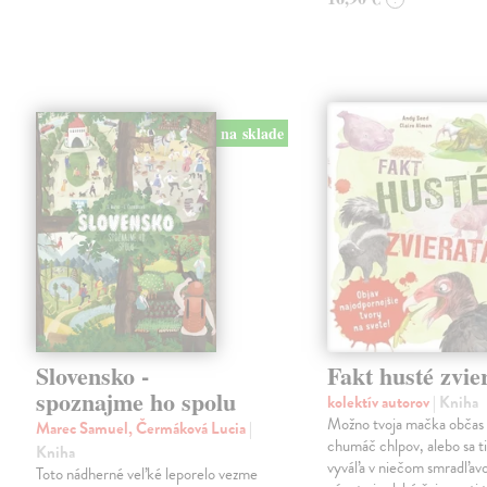
na sklade
Slovensko -
Fakt husté zvie
spoznajme ho spolu
kolektív autorov
| Kniha
Možno tvoja mačka občas 
Marec Samuel, Čermáková Lucia
|
chumáč chlpov, alebo sa ti
Kniha
vyváľa v niečom smradľavo
Toto nádherné veľké leporelo vezme