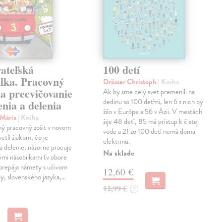
ateľská
100 detí
ilka. Pracovný
Drösser Christoph
| Kniha
na precvičovanie
Ak by sme celý svet premenili na
dedinu so 100 deťmi, len 6 z nich by
nia a delenia
žilo v Európe a 56 v Ázii. V mestách
 Mária
| Kniha
žije 48 detí, 85 má prístup k čistej
ný pracovný zošit v novom
vode a 21 zo 100 detí nemá doma
etlí žiakom, čo je
elektrinu.
a delenie, názorne pracuje
Na sklade
vými násobilkami (v obore
prepája námety s učivom
12,60 €
y, slovenského jazyka,…
12,99 €
?