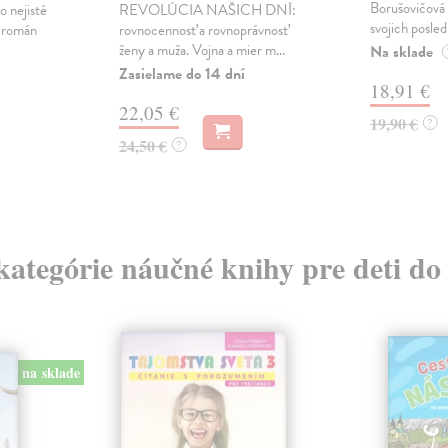
Borušovičová 
o nejisté
REVOLÚCIA NAŠICH DNÍ:
svojich posled
ý román
rovnocennosť a rovnoprávnosť
ženy a muža. Vojna a mier m...
Na sklade
Zasielame do 14 dní
18,91 €
22,05 €
19,90 €
?
24,50 €
?
 kategórie náučné knihy pre deti do
na sklade