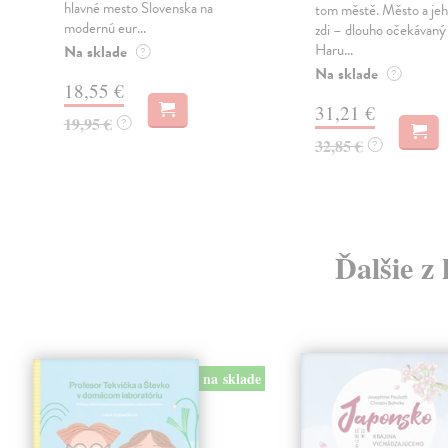
hlavné mesto Slovenska na
tom městě. Město a jeh
modernú eur...
zdi – dlouho očekávan
Haru...
Na sklade
?
Na sklade
?
18,55 €
31,21 €
19,95 €
?
32,85 €
?
Ďalšie z
na sklade