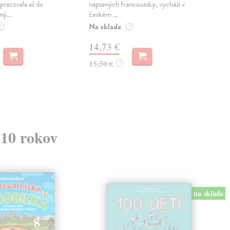
pracovala až do
napsaných francouzsky, vychází v
Mon
ný...
českém ...
publ
Na sklade
kľú
?
?
hist
14,73 €
Na 
15,50 €
?
23
24,
 10 rokov
na sklade