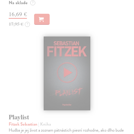
Na sklade
?
16,69 €
17,95 €
?
Playlist
Fitzek Sebastian
| Kniha
Hudba je jej život a zoznam pätnástich piesní rozhodne, ako dlho bude