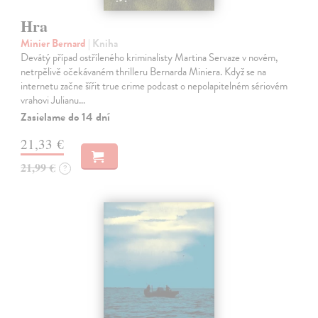
Hra
Minier Bernard
| Kniha
Devátý případ ostříleného kriminalisty Martina Servaze v novém,
netrpělivě očekávaném thrilleru Bernarda Miniera. Když se na
internetu začne šířit true crime podcast o nepolapitelném sériovém
vrahovi Julianu…
Zasielame do 14 dní
21,33 €
21,99 €
?