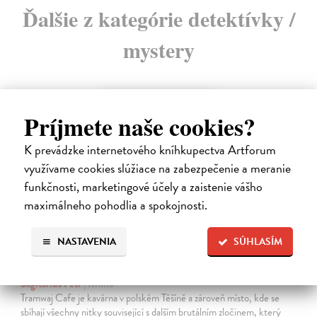
Ďalšie z kategórie detektívky /
mystery
Príjmete naše cookies?
K prevádzke internetového kníhkupectva Artforum
využívame cookies slúžiace na zabezpečenie a meranie
funkčnosti, marketingové účely a zaistenie vášho
maximálneho pohodlia a spokojnosti.
NASTAVENIA
SÚHLASÍM
Tramwaj na Sachsenberg
Sagitarius Petr
| Kniha
Tramwaj Cafe je kavárna v polském Těšíně a zároveň místo, kde se
sbíhají všechny nitky související s dalším brutálním zločinem, který