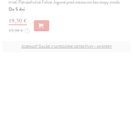
trvať. Pätnásťročná Feline Jogowá pred mesiacom bez stopy zmizla.
Do 5 dní
19,30 €
19,90 €
?
ZOBRAZIŤ ĎALŠIE Z KATEGÓRIE DETEKTÍVKY / MYSTERY