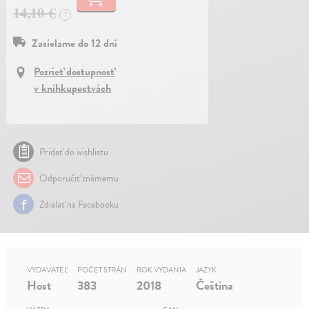
14,10 €
?
Zasielame do 12 dní
Pozrieť dostupnosť
v kníhkupectvách
Pridať do wishlistu
Odporučiť známemu
Zdielať na Facebooku
VYDAVATEĽ
POČET STRÁN
ROK VYDANIA
JAZYK
Host
383
2018
Čeština