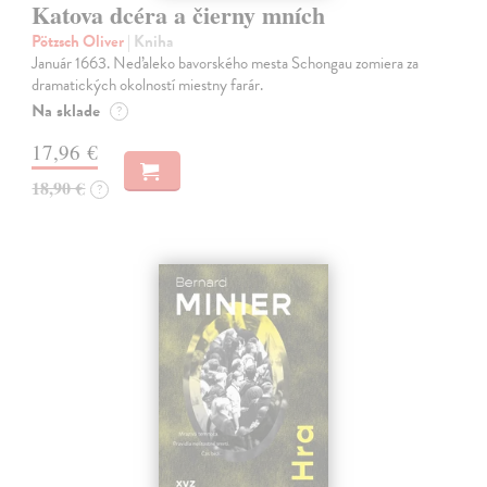
Katova dcéra a čierny mních
Pötzsch Oliver
| Kniha
Január 1663. Neďaleko bavorského mesta Schongau zomiera za
dramatických okolností miestny farár.
Na sklade
?
17,96 €
18,90 €
?