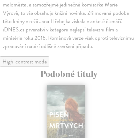
maloměsta, a samozřejmě jedinečná komisařka Marie
Výrová, to vše obsahuje knižní novinka. Zfilmovaná podoba
této knihy v režii Jana Hřebejka získala v anketě čtenářů
iDNES.cz prvenství v kategorii nejlepší televizní film a
minisérie roku 2016. Románová verze však oproti televiznímu
zpracování nabízí odlišné završení případu.
High-contrast mode
Podobné tituly