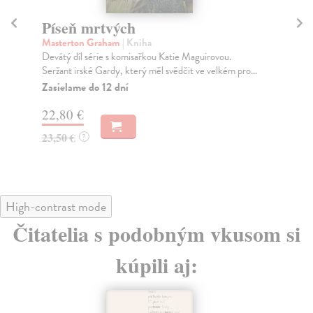
Píseň mrtvých
P
Masterton Graham
| Kniha
Thi
Devátý díl série s komisařkou Katie Maguirovou.
Syl
Seržant irské Gardy, který měl svědčit ve velkém pro...
pon
Zasielame do 12 dní
Za
22,80 €
16
23,50 €
16
?
High-contrast mode
Čitatelia s podobným vkusom si
kúpili aj: