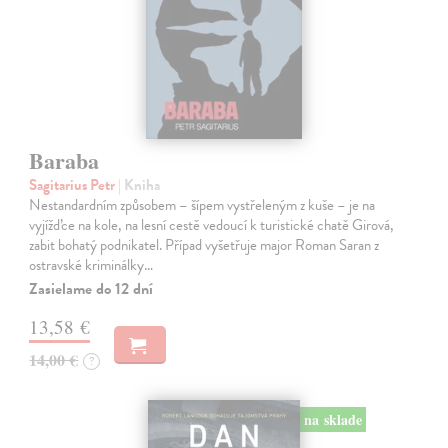
Baraba
Sagitarius Petr
| Kniha
Nestandardním způsobem – šípem vystřeleným z kuše – je na
vyjížďce na kole, na lesní cestě vedoucí k turistické chatě Girová,
zabit bohatý podnikatel. Případ vyšetřuje major Roman Saran z
ostravské kriminálky…
Zasielame do 12 dní
13,58 €
14,00 €
?
na sklade