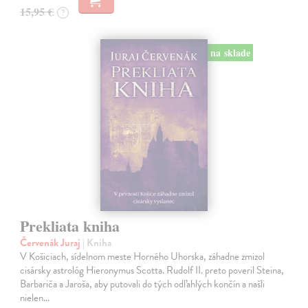
15,95 €
?
na sklade
Prekliata kniha
Červenák Juraj
| Kniha
V Košiciach, sídelnom meste Horného Uhorska, záhadne zmizol
cisársky astrológ Hieronymus Scotta. Rudolf II. preto poveril Steina,
Barbariča a Jaroša, aby putovali do tých odľahlých končín a našli
nielen…