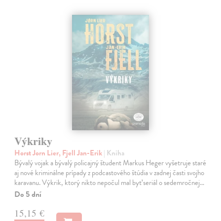
Výkriky
Horst Jorn Lier, Fjell Jan-Erik
| Kniha
Bývalý vojak a bývalý policajný študent Markus Heger vyšetruje staré
aj nové kriminálne prípady z podcastového štúdia v zadnej časti svojho
karavanu. Výkrik, ktorý nikto nepočul mal byť seriál o sedemročnej…
Do 5 dní
15,15 €