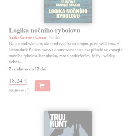
Logika nočního rybolovu
Scalia Cristina Cassar
| Kniha
Nejen pod svícnem, ale i pod rybářskou lampou je největší tma. V
listopadové Katánii nezvykle vane scirocco a dva přátelé se vracejí z
nočního rybolovu bez úlovku, zato s podezřením, že byli svědky
čehosi…
Zasielame do 12 dní
18,24 €
18,80 €
?