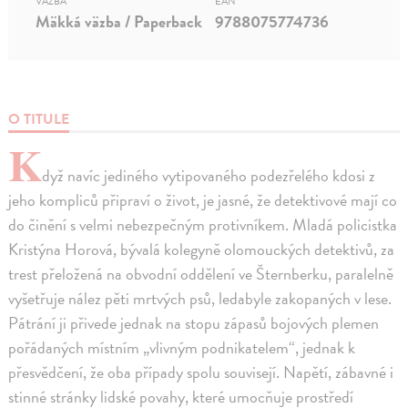
VÄZBA
EAN
Mäkká väzba / Paperback
9788075774736
O TITULE
K
dyž navíc jediného vytipovaného podezřelého kdosi z
jeho kompliců připraví o život, je jasné, že detektivové mají co
do činění s velmi nebezpečným protivníkem. Mladá policistka
Kristýna Horová, bývalá kolegyně olomouckých detektivů, za
trest přeložená na obvodní oddělení ve Šternberku, paralelně
vyšetřuje nález pěti mrtvých psů, ledabyle zakopaných v lese.
Pátrání ji přivede jednak na stopu zápasů bojových plemen
pořádaných místním „vlivným podnikatelem“, jednak k
přesvědčení, že oba případy spolu souvisejí. Napětí, zábavné i
stinné stránky lidské povahy, které umocňuje prostředí