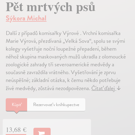
Pět mrtvých psů
Sýkora Michal
Další z případů komisařky Výrové . Vrchní komisařka
Marie Výrová, přezdívaná „Velká Sova“, spolu se svými
kolegy vyšetřuje noční loupežné přepadení, během
něhož skupina maskovaných mužů ukradla z olomoucké
zoologické zahrady tři severoamerické medvědy a
současně zavraždila vrátného. Vyšetřování je zprvu
neúspěšné; základní otázka, k čemu někdo potřebuje
živé medvědy, zůstává nezodpovězena.
Čítať ďalej
↓
Kúpiť
Rezervovať v kníhkupectve
13,68 €