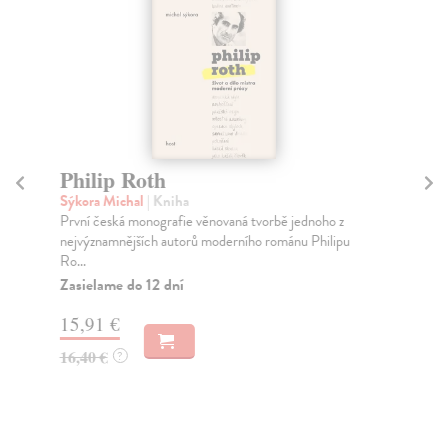
Philip Roth
Sýkora Michal
| Kniha
C
První česká monografie věnovaná tvorbě jednoho z
Sk
nejvýznamnějších autorů moderního románu Philipu
Pov
Ro...
pov
Zasielame do 12 dní
pro
15,91 €
16,40 €
?
8,