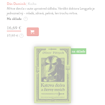
Dán Dominik
| Kniha
Mŕtve dievča v aute uprostred sídliska. Verdikt doktora Lengyela je
jednoznačný - mladá, zdravá, pekná, len trochu mŕtva.
Na sklade
?
16,69 €
17,95 €
?
na sklade