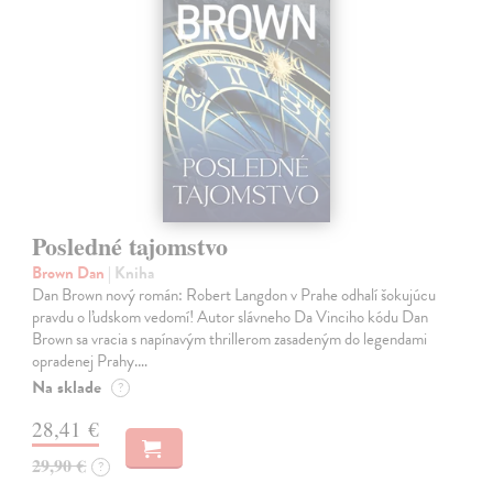
Posledné tajomstvo
Brown Dan
| Kniha
Dan Brown nový román: Robert Langdon v Prahe odhalí šokujúcu
pravdu o ľudskom vedomí! Autor slávneho Da Vinciho kódu Dan
Brown sa vracia s napínavým thrillerom zasadeným do legendami
opradenej Prahy.…
Na sklade
?
28,41 €
29,90 €
?