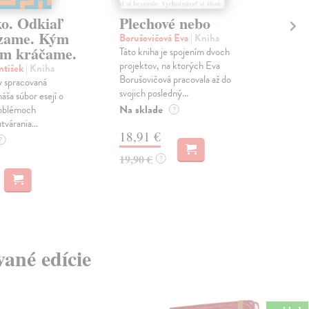
ko. Odkiaľ
Plechové nebo
Po
zame. Kým
Borušovičová Eva
| Kniha
Kun
m kráčame.
Táto kniha je spojením dvoch
Poma
projektov, na ktorých Eva
čty
ntišek
| Kniha
Borušovičová pracovala až do
naps
 spracovaná
svojich posledný...
česk
náša súbor esejí o
Na sklade
Na 
oblémoch
?
tvárania...
18,91 €
14
?
19,90 €
15,
?
vané edície