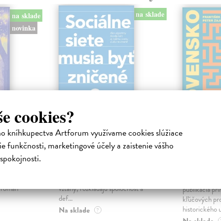
na sklade
na sklade
novinka
še cookies?
ho kníhkupectva Artforum využívame cookies slúžiace
ejisté
Sociálne siete musia
Slovens
e funkčnosti, marketingové účely a zaistenie vášho
byť zničené
prichád
sme. Ka
spokojnosti.
iha
Marec Samo
| Kniha
právěl o
Sociálne siete nám ubližujú ako
Mikloško Fra
o nejisté
jednotlivcom a kazia medziľudské
Monograficky
ý román
vzťahy, rozkladajú spoločnosť a
publikácia pri
def...
kľúčových pr
historického u
Na sklade
?
Na sklade