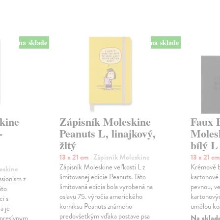
na sklade
na sklade
kine
Zápisník Moleskine
Faux 
-
Peanuts L, linajkový,
Moles
žltý
bílý L
13 x 21 cm
| Zápisník Moleskine
13 x 21 c
Zápisník Moleskine veľkosti L z
Krémově bí
leskine
limitovanej edície Peanuts. Táto
kartonové 
sionism z
limitovaná edícia bola vyrobená na
pevnou, ve
áto
oslavu 75. výročia amerického
kartonový
ci s
komiksu Peanuts známeho
umělou ko
a je
predovšetkým vďaka postave psa
Na sklad
xpresívnym