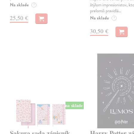
Na sklade
štýlom impresionistov, kto
?
prelomili pravidlá…
25,50 €
Na sklade
?
30,50 €
na sklade
Sakura sada zápisník
Harry Potter z