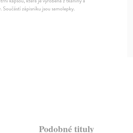
itřní kapsou, která je vyrobena z tkaniny a
. Součástí zápisníku jsou samolepky.
Podobné tituly