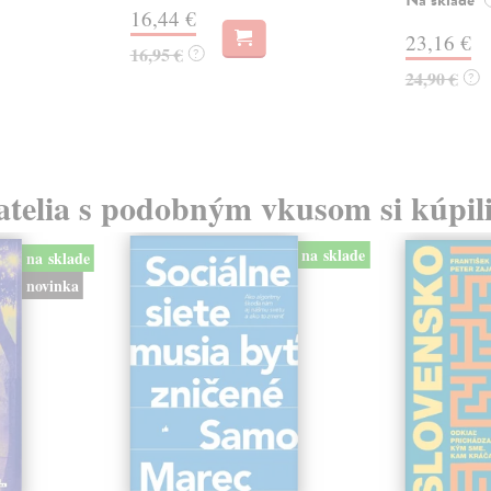
16,44 €
23,16 €
16,95 €
?
24,90 €
?
atelia s podobným vkusom si kúpili
na sklade
na sklade
novinka