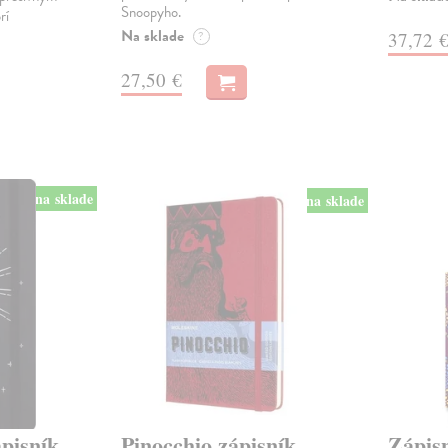
Snoopyho.
rí
Na sklade
37,72 
?
27,50 €
na sklade
na sklade
ápisník
Pinocchio zápisník
Zápis