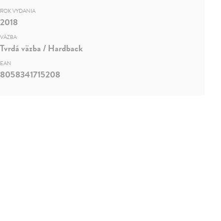
ROK VYDANIA
2018
VÄZBA
Tvrdá väzba / Hardback
EAN
8058341715208