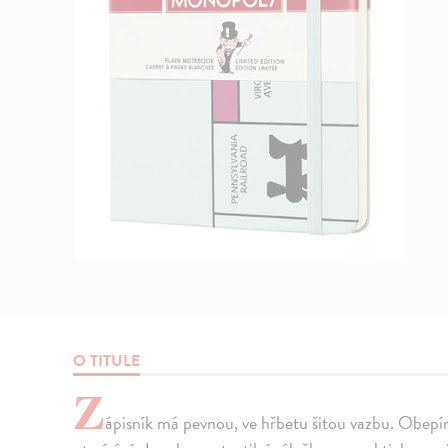
O TITULE
Z
ápisník má pevnou, ve hřbetu šitou vazbu. Obep