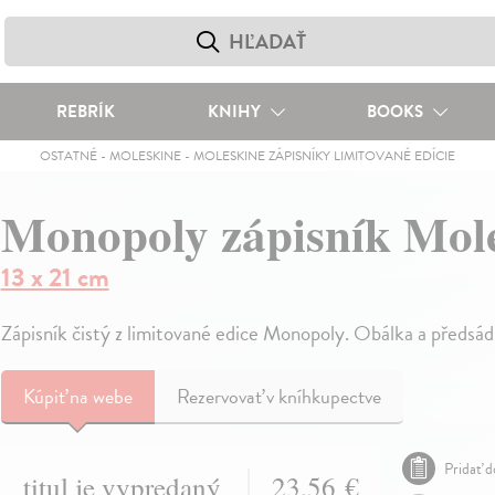
REBRÍK
KNIHY
BOOKS
OSTATNÉ
-
MOLESKINE
-
MOLESKINE ZÁPISNÍKY LIMITOVANÉ EDÍCIE
Monopoly zápisník Mole
13 x 21 cm
Zápisník čistý z limitované edice Monopoly. Obálka a předsá
Kúpiť
na webe
Rezervovať v kníhkupectve
Pridať d
titul je vypredaný
23,56 €