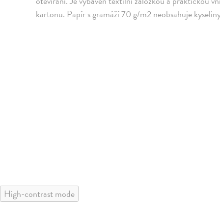
otevírání. Je vybaven textilní záložkou a praktickou vn
kartonu. Papír s gramáží 70 g/m2 neobsahuje kyseliny
High-contrast mode