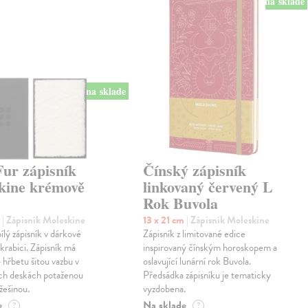
na sklade
na sklade
Fur zápisník
Čínský zápisník
kine krémově
linkovaný červený L
Rok Buvola
m
| Zápisník Moleskine
13 x 21 cm
| Zápisník Moleskine
lý zápisník v dárkové
Zápisník z limitované edice
krabici. Zápisník má
inspirovaný čínským horoskopem a
 hřbetu šitou vazbu v
oslavující lunární rok Buvola.
ch deskách potaženou
Předsádka zápisníku je tematicky
žešinou.
vyzdobena.
e
Na sklade
?
?