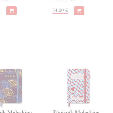
€
34,00 €
ník Moleskine
Zápisník Moleskine