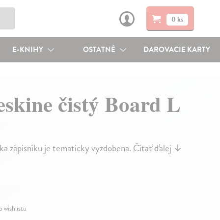
0 ks
E-KNIHY
OSTATNÉ
DAROVACIE KARTY
skine čistý Board L
dka zápisníku je tematicky vyzdobena.
Čítať ďalej
↓
o wishlistu