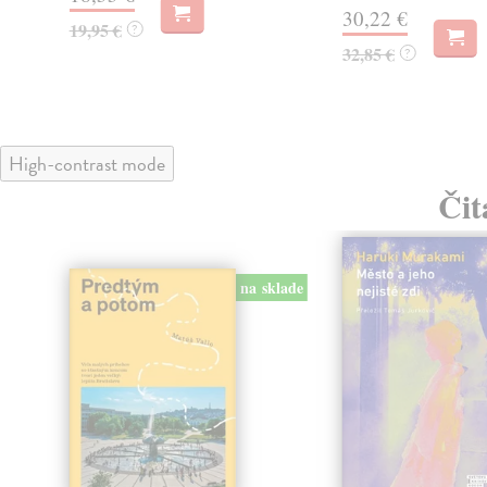
30,22 €
19,95 €
?
32,85 €
?
High-contrast mode
Čit
na sklade