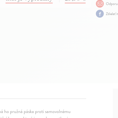
Odporuč
Zdielať 
íná ho pružná páska proti samovolnému