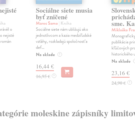
ejisté
Sociálne siete musia
Slovens
byť zničené
prichád
sme. Ka
iha
Marec Samo
| Kniha
právěl o
Sociálne siete nám ubližujú ako
Mikloško Fra
o nejisté
jednotlivcom a kazia medziľudské
Monograficky
ý román
vzťahy, rozkladajú spoločnosť a
publikácia pri
def...
kľúčových pr
historického u
Na sklade
?
Na sklade
16,44 €
23,16 €
16,95 €
?
24,90 €
?
ategórie moleskine zápisníky limito