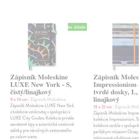
na sklade
Zápisník Moleskine
Zápisník Moles
LUXE New York - S,
Impressionism 
čistý/linajkový
tvrdé dosky, L,
linajkový
9 x 14 cm
| Zápisník Moleskine
Zápisník Moleskine LUXE New York
13 x 21 cm
| Zápisník Mo
z kolekcie vzniknutej v spolupráci s
Zápisník Moleskine Impres
LUXE City Guides. Kolekcia prináša
kolekcie Impressionism. T
zasvätené tipy a autentické cestovné
kolekcia vznikla v spoluprá
zážitky pre náročných cestovateľov
parížskym múzeom Orsay 
po celom svete.
inšpirovaná odvážnym a e