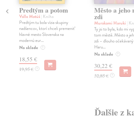
Predtým a potom
Město a jeho n
zdi
Vallo Matúš
| Kniha
Predtým tu bola vízia skupiny
Murakami Haruki
| Kn
nadšencov, ktorí chceli premeniť
Ty jsi to byla, kdo mi vy
hlavné mesto Slovenska na
tom městě. Město a jeh
modernú eur...
zdi – dlouho očekávan
Haru...
Na sklade
?
Na sklade
?
18,55 €
30,22 €
19,95 €
?
32,85 €
?
Ďalšie z k