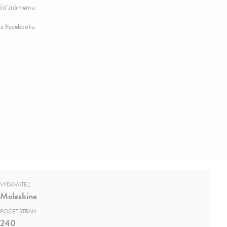
iť známemu
na Facebooku
VYDAVATEĽ
Moleskine
POČET STRÁN
240