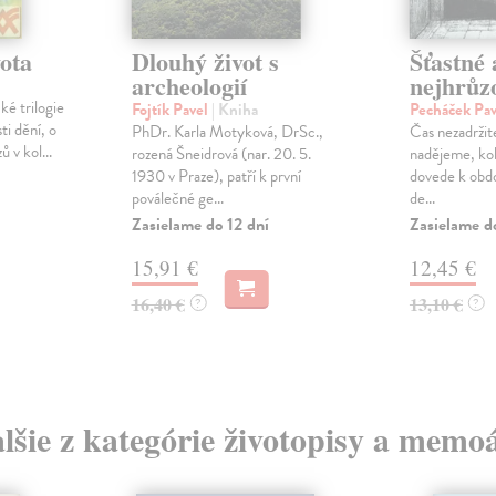
ota
Dlouhý život s
Šťastné 
archeologií
nejhrůzo
ké trilogie
Fojtík Pavel
| Kniha
Pecháček Pav
ti dění, o
PhDr. Karla Motyková, DrSc.,
Čas nezadržite
 v kol...
rozená Šneidrová (nar. 20. 5.
nadějeme, kol
1930 v Praze), patří k první
dovede k obdo
poválečné ge...
de...
Zasielame do 12 dní
Zasielame d
15,91 €
12,45 €
16,40 €
13,10 €
?
?
lšie z kategórie životopisy a memo