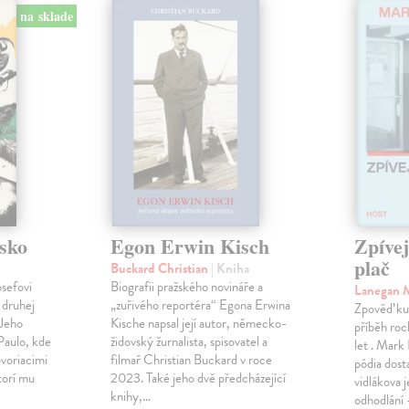
na sklade
sko
Egon Erwin Kisch
Zpíve
plač
Buckard Christian
| Kniha
osefovi
Biografii pražského novináře a
Lanegan 
 druhej
„zuřivého reportéra“ Egona Erwina
Zpověď ku
 Jeho
Kische napsal její autor, německo-
příběh roc
Paulo, kde
židovský žurnalista, spisovatel a
let . Mark
voriacimi
filmař Christian Buckard v roce
pódia dost
torí mu
2023. Také jeho dvě předcházející
vidlákova 
knihy,…
odhodlání 