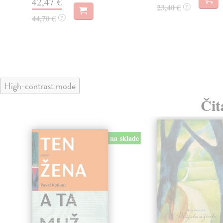
42,47 €
23,40 €
?
44,70 €
?
High-contrast mode
Čit
na sklade