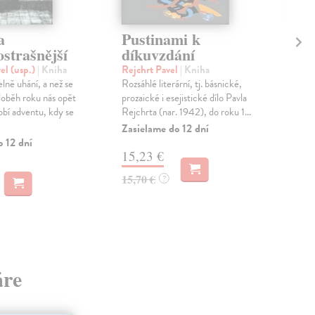
a
Pustinami k
Mů
strašnější
díkuvzdání
Sto
Aut
el (usp.)
| Kniha
Rejchrt Pavel
| Kniha
amer
lně uhání, a než se
Rozsáhlé literární, tj. básnické,
Stos
oběh roku nás opět
prozaické i esejistické dílo Pavla
nesk
bí adventu, kdy se
Rejchrta (nar. 1942), do roku 1...
Zas
Zasielame do 12 dní
o 12 dní
16
15,23 €
16,
15,70 €
?
áre