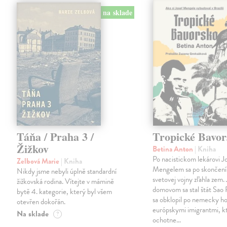
na sklade
Táňa / Praha 3 /
Tropické Bavor
Žižkov
Betina Anton
| Kniha
Po nacistickom lekárovi J
Zelbová Marie
| Kniha
Mengelem sa po skončení
Nikdy jsme nebyli úplně standardní
svetovej vojny zľahla zem.
žižkovská rodina. Vítejte v mámině
domovom sa stal štát Sao 
bytě 4. kategorie, který byl všem
sa obklopil po nemecky ho
otevřen dokořán.
európskymi imigrantmi, k
Na sklade
?
ochotne…