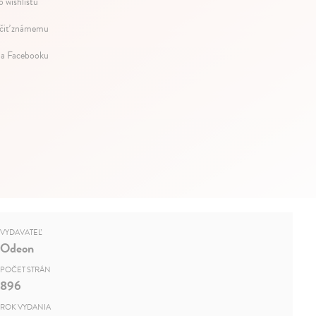
o wishlistu
iť známemu
na Facebooku
VYDAVATEĽ
Odeon
POČET STRÁN
896
ROK VYDANIA