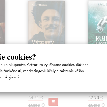
še cookies?
ecké
Výpravy na Východ
Hlubiny 
Maclean Fitzroy
| Kniha
Gross Pavel
|
ho kníhkupectva Artforum využívame cookies slúžiace
Proslulé svědectví sira Fitzroye
Autobiografic
iha
e funkčnosti, marketingové účely a zaistenie vášho
Macleana o jeho diplomatickém a
zážitky skupi
e s ním
spokojnosti.
vojenském působení mezi lety
romanticky z
olu své
1937–1...
v dobách...
 Rüdiger
Zasielame do 12 dní
Zasielame d
24,51 €
22,70 €
25,80 €
23,40 €
?
?