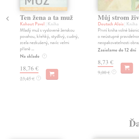
Ten žena a ta muž
Můj strom živ
Kohout Pavel
| Kniha
Deutsch Alois
| Kniha
Mladý muž s vysloveně ženskou
První kniha volné básnic
povahou, křehký, stydlivý, cudný,
o neústupné pravidelnos
i
zcela nezkušený, navíc velmi
neopakovatelnosti obrazů
m
přísně ...
Zasielame do 12 dní
Na sklade
?
8,73 €
18,76 €
9,00 €
?
23,45 €
?
Ďa