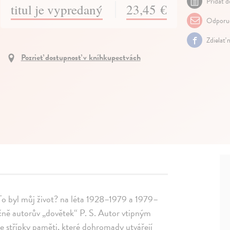
Pridať d
titul je vypredaný
23,45 €
Odporuč
Zdielať 
Pozrieť dostupnosť v kníhkupectvách
o byl můj život? na léta 1928–1979 a 1979–
čně autorův „dovětek“ P. S. Autor vtipným
e střípky paměti, které dohromady utvářejí