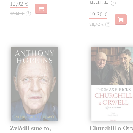
Na sklade
12,92 €
?
13,60 €
19,30 €
?
20,32 €
?
Zvládli sme to,
Churchill a Or