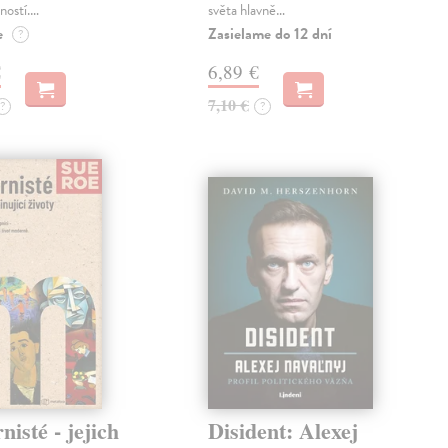
ností.…
světa hlavně…
e
Zasielame do 12 dní
?
€
6,89 €
7,10 €
?
?
isté - jejich
Disident: Alexej