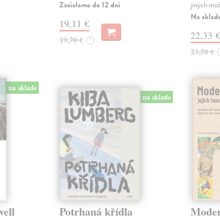
Zasielame do 12 dní
jiných mož
Na sklad
19,11 €
22,33 
19,70 €
?
23,50 €
na sklade
na sklade
well
Potrhaná křídla
Modern