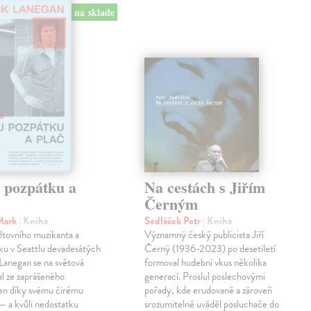
na sklade
j pozpátku a
Na cestách s Jiřím
Černým
Mark
| Kniha
Sedláček Petr
| Kniha
ltovního muzikanta a
Významný český publicista Jiří
ku v Seattlu devadesátých
Černý (1936-2023) po desetiletí
 Lanegan se na světová
formoval hudební vkus několika
al ze zaprášeného
generací. Proslul poslechovými
jen díky svému čirému
pořady, kde erudovaně a zároveň
— a kvůli nedostatku
srozumitelně uváděl posluchače do