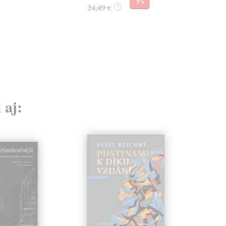
24,49 €
?
 aj: