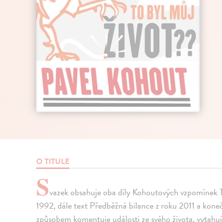
O TITULE
S
vazek obsahuje oba díly Kohoutových vzpomínek T
1992, dále text Předběžná bilance z roku 2011 a kone
způsobem komentuje události ze svého života, vytahuj