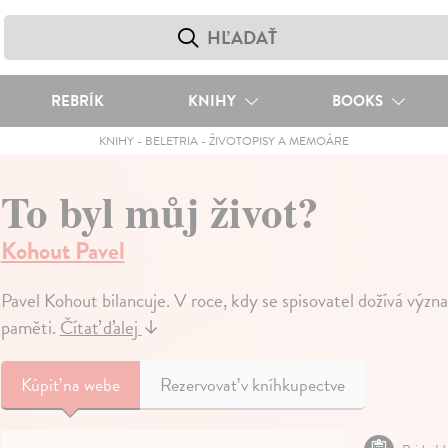
REBRÍK
KNIHY
BOOKS
KNIHY
-
BELETRIA
-
ŽIVOTOPISY A MEMOÁRE
To byl můj život?
Kohout Pavel
Pavel Kohout bilancuje. V roce, kdy se spisovatel dožívá výz
paměti.
Čítať ďalej
↓
Kúpiť
na webe
Rezervovať v kníhkupectve