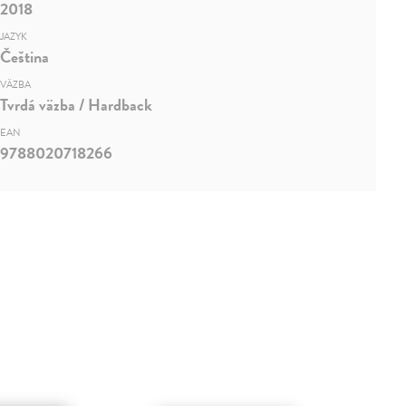
2018
JAZYK
Čeština
VÄZBA
Tvrdá väzba / Hardback
EAN
9788020718266