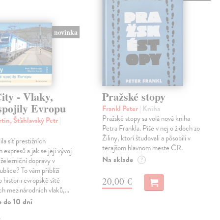
novinka
ty - Vlaky,
Pražské stopy
spojily Evropu
Frankl Peter
| Kniha
Pražské stopy sa volá nová kniha
tin, Šťáhlavský Petr
|
Petra Frankla. Píše v nej o židoch zo
Žiliny, ktorí študovali a pôsobili v
ila síť prestižních
terajšom hlavnom meste ČR.
expresů a jak se její vývoj
Na sklade
 železniční dopravy v
?
blice? To vám přiblíží
20,00 €
 historii evropské sítě
ch mezinárodních vlaků,…
e do 10 dní