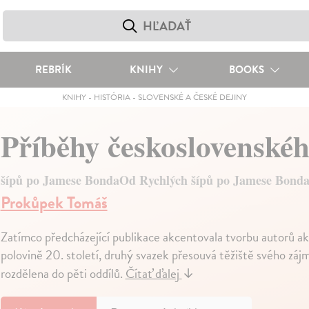
REBRÍK
KNIHY
BOOKS
KNIHY
-
HISTÓRIA
-
SLOVENSKÉ A ČESKÉ DEJINY
Příběhy československé
šípů po Jamese BondaOd Rychlých šípů po Jamese Bond
Prokůpek Tomáš
Zatímco předcházející publikace akcentovala tvorbu autorů akt
polovině 20. století, druhý svazek přesouvá těžiště svého zájm
rozdělena do pěti oddílů.
Čítať ďalej
↓