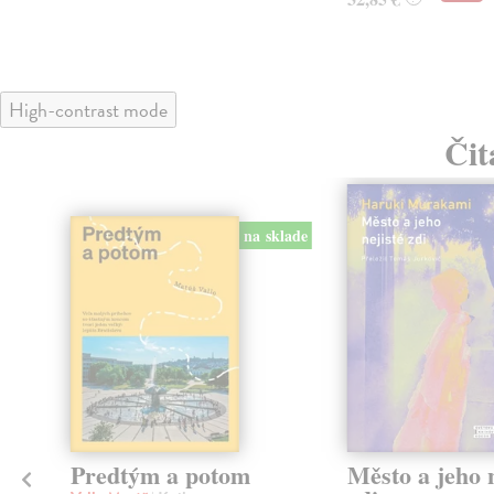
High-contrast mode
Čit
na sklade
Predtým a potom
Město a jeho n