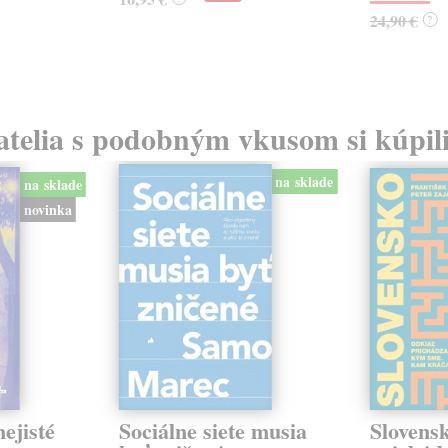
24,90 €
?
atelia s podobným vkusom si kúpili
na sklade
na sklade
novinka
ejisté
Sociálne siete musia
Slovens