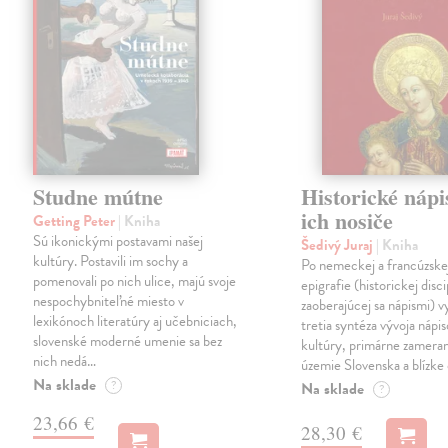
Studne mútne
Historické nápi
ich nosiče
Getting Peter
| Kniha
Sú ikonickými postavami našej
Šedivý Juraj
| Kniha
kultúry. Postavili im sochy a
Po nemeckej a francúzske
pomenovali po nich ulice, majú svoje
epigrafie (historickej disci
nespochybniteľné miesto v
zaoberajúcej sa nápismi) 
lexikónoch literatúry aj učebniciach,
tretia syntéza vývoja nápis
slovenské moderné umenie sa bez
kultúry, primárne zamera
nich nedá…
územie Slovenska a blízke 
Na sklade
?
Na sklade
?
23,66 €
28,30 €