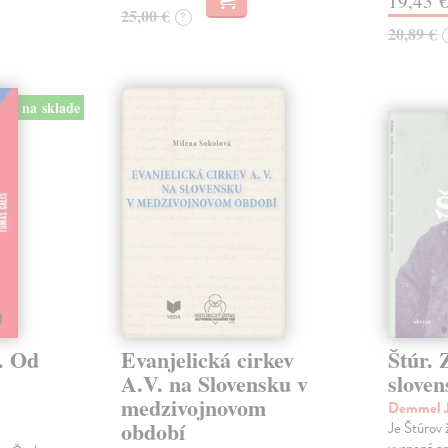
19,43 
25,00 €
?
20,89 €
na sklade
. Od
Evanjelická cirkev
Štúr. 
A.V. na Slovensku v
slove
medzivojnovom
Demmel J
období
Je Štúrov 
vysnená pr