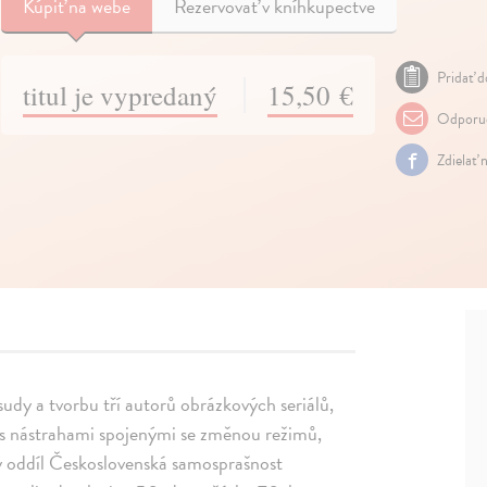
Kúpiť
na webe
Rezervovať v kníhkupectve
Pridať d
titul je vypredaný
15,50 €
Odporuč
Zdielať 
udy a tvorbu tří autorů obrázkových seriálů,
 s nástrahami spojenými se změnou režimů,
ý oddíl Československá samosprašnost