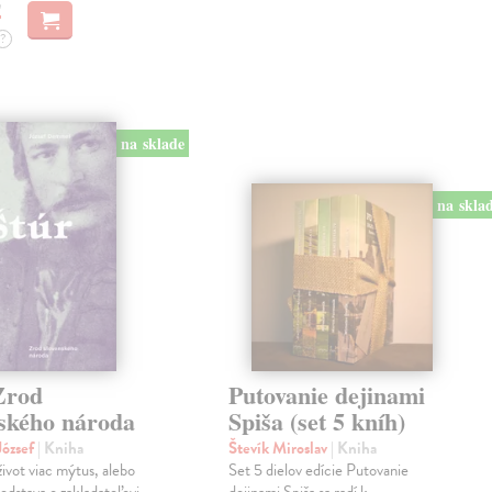
€
?
na sklade
na skla
Zrod
Putovanie dejinami
nského národa
Spiša (set 5 kníh)
ózsef
| Kniha
Števík Miroslav
| Kniha
život viac mýtus, alebo
Set 5 dielov edície Putovanie
edstava o zakladateľovi
dejinami Spiša sa radí k