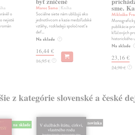
byť zničené
prichád
sme. Ka
iha
Marec Samo
| Kniha
právěl o
Sociálne siete nám ubližujú ako
Mikloško Fra
o nejisté
jednotlivcom a kazia medziľudské
Monograficky
ý román
vzťahy, rozkladajú spoločnosť a
publikácia pri
def...
kľúčových pr
historického u
Na sklade
?
Na sklade
16,44 €
23,16 €
16,95 €
?
24,90 €
?
šie z kategórie slovenské a české de
novinka
na sklade