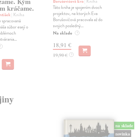
zame. Kým
Borušovičová Eva
| Kniha
Kun
m kráčame.
Táto kniha je spojením dvoch
Poma
projektov, na ktorých Eva
čty
ntišek
| Kniha
Borušovičová pracovala až do
naps
 spracovaná
svojich posledný...
česk
náša súbor esejí o
Na sklade
Na 
oblémoch
?
tvárania...
18,91 €
14
?
19,90 €
15,
?
jiny
na sklade
novinka