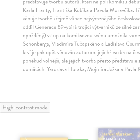
představuje tvorbu autorů, kteří na poli komiksu debu
Karla Franty, Františka Kobíka a Pavola Moravčíka. Tř
věnuje tvorbě zřejmě vůbec nejvýraznějšího českoslo
oddíl Generace 89vybírá trojici výtvarníků ze silně zas
opožděný) vstup na komiksovou scénu umožnila samet
Schönberga, Vladimíra Tučapského a Ladislava Csurmy
krví je pak opět věnován autorům, jejichž vazba na č
poněkud volnější, ale jejich tvorba přesto představuje
domácích, Yaroslava Horaka, Mojmíra Ježka a Pavla 
High-contrast mode