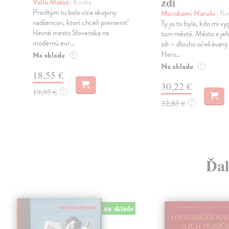
zdi
Vallo Matúš
| Kniha
Predtým tu bola vízia skupiny
Murakami Haruki
| Kn
nadšencov, ktorí chceli premeniť
Ty jsi to byla, kdo mi vy
hlavné mesto Slovenska na
tom městě. Město a jeh
modernú eur...
zdi – dlouho očekávan
Haru...
Na sklade
?
Na sklade
?
18,55 €
30,22 €
19,95 €
?
32,85 €
?
Ďal
na sklade