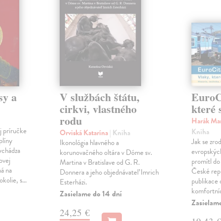
sy a
V službách štátu,
EuroCi
cirkvi, vlastného
které 
rodu
Harák Mar
j príručke
Kniha
Orviská Katarína
| Kniha
plíny
Jak se zrod
Ikonológia hlavného a
vychádza
evropských 
korunovačného oltára v Dóme sv.
ovej
promítl do
Martina v Bratislave od G. R.
ná na
České repu
Donnera a jeho objednávateľ Imrich
okolie, s…
publikace o
Esterházi.
komfortní
Zasielame do 14 dní
Zasielam
24,25 €