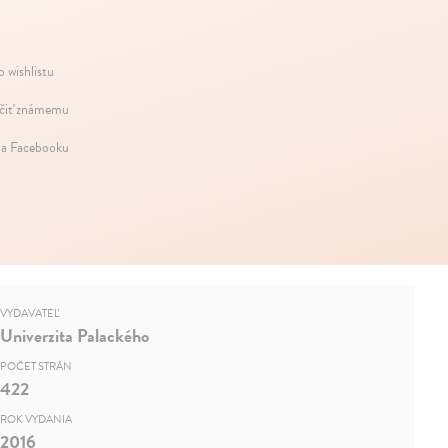
o wishlistu
iť známemu
na Facebooku
VYDAVATEĽ
Univerzita Palackého
POČET STRÁN
422
ROK VYDANIA
2016