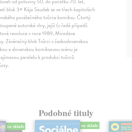
tovali od poloviny 50. do počátku 70. let,
etí blok 3× Kája Saudek se ve třech kapitolách
venského poválečného tvůrce komiksu. Čtvrtý
toupené autorské vlny, jejíž (v řadě případů
ová revoluce v roce 1989, Miroslava
. Závěrečný blok Tvůrci s československou
eskou a slovenskou komiksovou scénu je
 zajímavou paralelu k produkci tvůrců
Kozy.
Podobné tituly
na sklade
na sklade