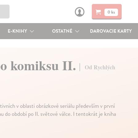
0 ks
E-KNIHY
OSTATNÉ
DAROVACIE KARTY
ho komiksu II.
Od Rychlých
a
ivních v oblasti obrázkové seriálu především v první
u do období po II. světové válce. I tentokrát je kniha