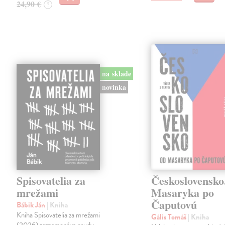
24,90 €
?
na sklade
novinka
Spisovatelia za
Československo
mrežami
Masaryka po
Čaputovú
Bábik Ján
| Kniha
Kniha Spisovatelia za mrežami
Gális Tomáš
| Kniha
(2026) zaznamenáva osudy