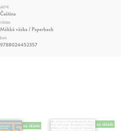
JAZYK
Čeština
VÄZBA
Mäkká väzba / Paperback
EAN
9788024452357
na sklade
na sklade