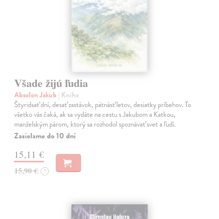
Všade žijú ľudia
Absolon Jakub
| Kniha
Štyridsať dní, desať zastávok, pätnásť letov, desiatky príbehov. To
všetko vás čaká, ak sa vydáte na cestu s Jakubom a Katkou,
manželským párom, ktorý sa rozhodol spoznávať svet a ľudí.
Zasielame do 10 dní
15,11 €
15,90 €
?