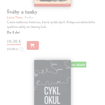
Šváby a tanky
Laine Timo
| Kniha
Cesta nedávnou históriou, ktorá vyráža dych. Kolaps socialistického
systému zažitý na vlastnej koži.
Do 3 dní
19,30 €
19,90 €
?
na sklade