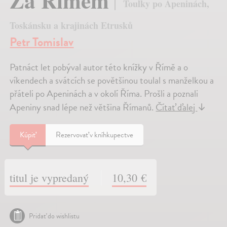
Za Římem
Toulky po Apeninách,
Toskánsku a krajinách Etrusků
Petr Tomislav
Patnáct let pobýval autor této knížky v Římě a o
víkendech a svátcích se povětšinou toulal s manželkou a
přáteli po Apeninách a v okolí Říma. Prošli a poznali
Apeniny snad lépe než většina Římanů.
Čítať ďalej
↓
Kúpiť
Rezervovať v kníhkupectve
titul je vypredaný
10,30 €
Pridať do wishlistu