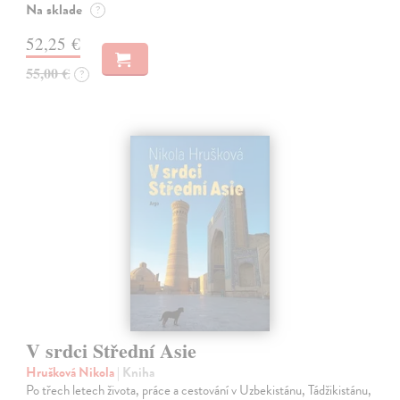
Na sklade
?
52,25 €
55,00 €
?
V srdci Střední Asie
Hrušková Nikola
| Kniha
Po třech letech života, práce a cestování v Uzbekistánu, Tádžikistánu,