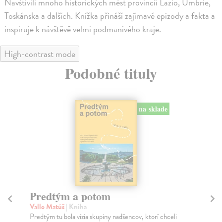
Navštívili mnoho historických měst provincií Lazio, Umbrie,
Toskánska a dalších. Knížka přináší zajímavé epizody a fakta a
inspiruje k návštěvě velmi podmanivého kraje.
High-contrast mode
Podobné tituly
na sklade
Predtým a potom
Mě
Vallo Matúš
| Kniha
Mu
Predtým tu bola vízia skupiny nadšencov, ktorí chceli
Ty 