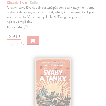
Chatwin Bruce
| Kniha
Chatwin sa vydáva na dobrodružnú púť do srdca Patagónie – zeme
mýtov, vyhnancov, zázrakov prírody a ľudí, ktorí sa sem utiahli pred
zvyškom sveta. Výsledkom je kniha V?Patagónii, jeden z
najpopulárnejších…
Na sklade
?
18,91 €
19,90 €
?