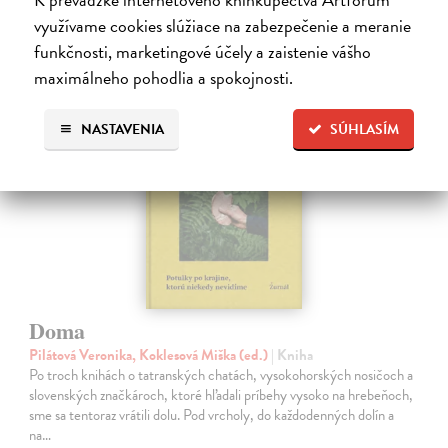
21,10 €
?
využívame cookies slúžiace na zabezpečenie a meranie
funkčnosti, marketingové účely a zaistenie vášho
maximálneho pohodlia a spokojnosti.
na sklade
NASTAVENIA
SÚHLASÍM
Doma
Pilátová Veronika, Koklesová Miška (ed.)
| Kniha
Po troch knihách o tatranských chatách, vysokohorských nosičoch a
slovenských značkároch, ktoré hľadali príbehy vysoko na hrebeňoch,
sme sa tentoraz vrátili dolu. Pod vrcholy, do každodenných dolín a
na…