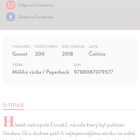
Odporučiť známemu
Zdielať na Facebooku
VYDAVATEĽ
POČET STRÁN
ROK VYDANIA
JAZYK
Gasset
200
2018
Čeština
VÄZBA
EAN
Mäkká väzba / Paperback
9788087079577
O TITULE
H
ledali nekropole Etrusků, národa který byl pohlcen
římskou říší a dodnes patří k nejtajemnějšímu etniku na světě.