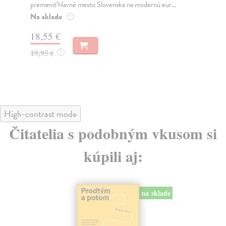
premeniť hlavné mesto Slovenska na modernú eur...
jeh
Na sklade
Na
?
18,55 €
31
19,95 €
32
?
High-contrast mode
Čitatelia s podobným vkusom si
kúpili aj:
na sklade