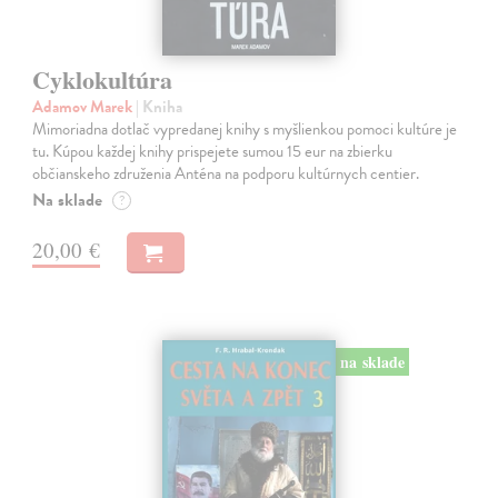
Cyklokultúra
Adamov Marek
| Kniha
Mimoriadna dotlač vypredanej knihy s myšlienkou pomoci kultúre je
tu. Kúpou každej knihy prispejete sumou 15 eur na zbierku
občianskeho združenia Anténa na podporu kultúrnych centier.
Na sklade
?
20,00 €
na sklade