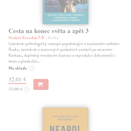
Cesta na konec světa a zpět 3
Hrabal-Krondak F.R.
| Kniha
Literárně-politologický cestopis pojednávající o současném reálném
Rusku, tentokrát o autorových posledních cestách po severním
Kavkazu, doplněný množstvím ilustrací a reprodukcí dokumentů v
textu a především…
Na sklade
?
32,01 €
33,00 €
?