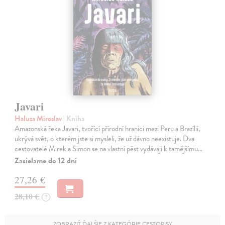
Javari
Haluza Miroslav
| Kniha
Amazonská řeka Javari, tvořící přírodní hranici mezi Peru a Brazílií,
ukrývá svět, o kterém jste si mysleli, že už dávno neexistuje. Dva
cestovatelé Mirek a Simon se na vlastní pěst vydávají k tamějšímu…
Zasielame do 12 dní
27,26 €
28,10 €
?
ZOBRAZIŤ ĎALŠIE Z KATEGÓRIE CESTOPISY