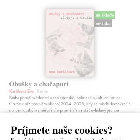
na sklade
novinka
Obušky a chačapuri
Karlíková Eva
| Kniha
Kniha přináší svědectví o společenské, politické a kulturní situaci
Gruzie v přelomovém období 2024–2025, kdy se mladá demokracie
s proevropským směřováním proměnila ve stát ovládaný jednou
stranou. Autorka,…
Na sklade
?
Príjmete naše cookies?
18,99 €
K prevádzke internetového kníhkupectva Artforum