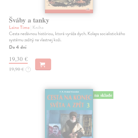
Šváby a tanky
Laine Timo
| Kniha
Cesta nedávnou históriou, ktorá vyráža dych. Kolaps socialistického
systému zažitý na vlastnej koži.
Do 4 dní
19,30 €
19,90 €
?
na sklade