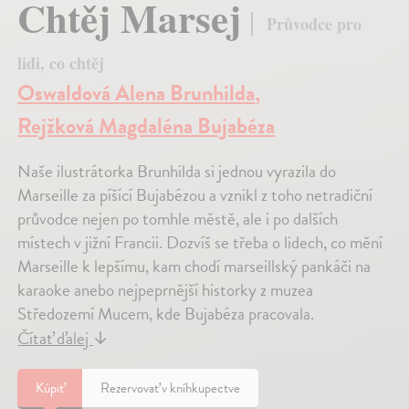
Chtěj Marsej
Průvodce pro
lidi, co chtěj
Oswaldová Alena Brunhilda
,
Rejžková Magdaléna Bujabéza
Naše ilustrátorka Brunhilda si jednou vyrazila do
Marseille za píšící Bujabézou a vznikl z toho netradiční
průvodce nejen po tomhle městě, ale i po dalších
místech v jižní Francii. Dozvíš se třeba o lidech, co mění
Marseille k lepšímu, kam chodí marseillský pankáči na
karaoke anebo nejpeprnější historky z muzea
Středozemí Mucem, kde Bujabéza pracovala.
Čítať ďalej
↓
Kúpiť
Rezervovať v kníhkupectve