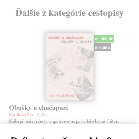
Ďalšie z kategórie cestopisy
na sklade
novinka
Obušky a chačapuri
Karlíková Eva
| Kniha
Kniha přináší svědectví o společenské, politické a kulturní situaci
Gruzie v přelomovém období 2024–2025, kdy se mladá demokracie
s proevropským směřováním proměnila ve stát ovládaný jednou