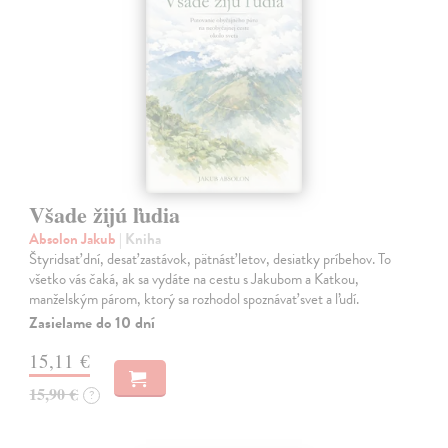
Všade žijú ľudia
Absolon Jakub
| Kniha
Štyridsať dní, desať zastávok, pätnásť letov, desiatky príbehov. To
všetko vás čaká, ak sa vydáte na cestu s Jakubom a Katkou,
manželským párom, ktorý sa rozhodol spoznávať svet a ľudí.
Zasielame do 10 dní
15,11 €
15,90 €
?