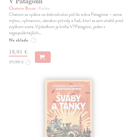
V Patagónii
Chatwin Bruce
| Kniha
Chatwin sa vydáva na dobrodružnú púť do srdca Patagónie – zeme
mýtov, vyhnancov, zázrakov prírody a ľudí, ktorí sa sem utiahli pred
zvyškom sveta. Výsledkom je kniha V?Patagónii, jeden z
najpopulárnejších…
Na sklade
?
18,91 €
19,90 €
?