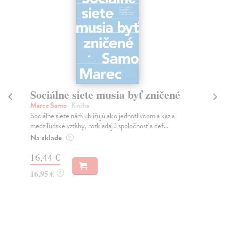
Sociálne siete musia byť zničené
S
K
Marec Samo
| Kniha
Sociálne siete nám ubližujú ako jednotlivcom a kazia
Mik
medziľudské vzťahy, rozkladajú spoločnosť a def...
Mon
o k
Na sklade
?
Na
16,44 €
23
16,95 €
?
24