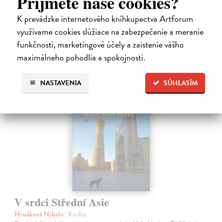
Príjmete naše cookies?
stranou. Autorka,…
Na sklade
?
K prevádzke internetového kníhkupectva Artforum
využívame cookies slúžiace na zabezpečenie a meranie
18,99 €
funkčnosti, marketingové účely a zaistenie vášho
21,10 €
?
maximálneho pohodlia a spokojnosti.
NASTAVENIA
SÚHLASÍM
V srdci Střední Asie
Hrušková Nikola
| Kniha