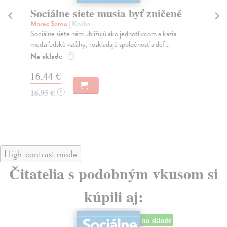
Sociálne siete musia byť zničené
S
K
Marec Samo
| Kniha
Sociálne siete nám ubližujú ako jednotlivcom a kazia
Mik
medziľudské vzťahy, rozkladajú spoločnosť a def...
Mon
o k
Na sklade
?
Na
16,44 €
23
16,95 €
?
24
High-contrast mode
Čitatelia s podobným vkusom si
kúpili aj:
na sklade