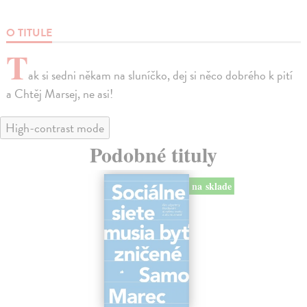
O TITULE
T
ak si sedni někam na sluníčko, dej si něco dobrého k pití
a Chtěj Marsej, ne asi!
High-contrast mode
Podobné tituly
na sklade