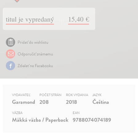
titul je vypredaný
15,40 €
Pridať do wishlistu
Odporučiť známemu
Zdielať na Facebooku
VYDAVATEĽ
POČET STRÁN
ROK VYDANIA
JAZYK
Garamond
208
2018
Čeština
VÄZBA
EAN
Mäkká väzba / Paperback
9788074074189