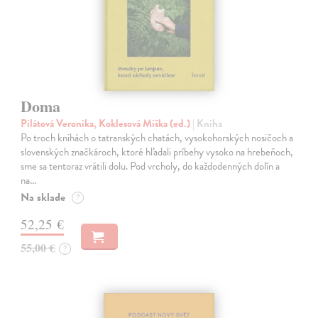
Doma
Pilátová Veronika, Koklesová Miška (ed.)
| Kniha
Po troch knihách o tatranských chatách, vysokohorských nosičoch a
slovenských značkároch, ktoré hľadali príbehy vysoko na hrebeňoch,
sme sa tentoraz vrátili dolu. Pod vrcholy, do každodenných dolín a
na…
Na sklade
?
52,25 €
55,00 €
?