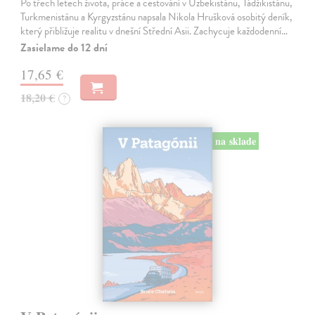
Po třech letech života, práce a cestování v Uzbekistánu, Tádžikistánu,
Turkmenistánu a Kyrgyzstánu napsala Nikola Hrušková osobitý deník,
který přibližuje realitu v dnešní Střední Asii. Zachycuje každodenní…
Zasielame do 12 dní
17,65 €
18,20 €
?
na sklade