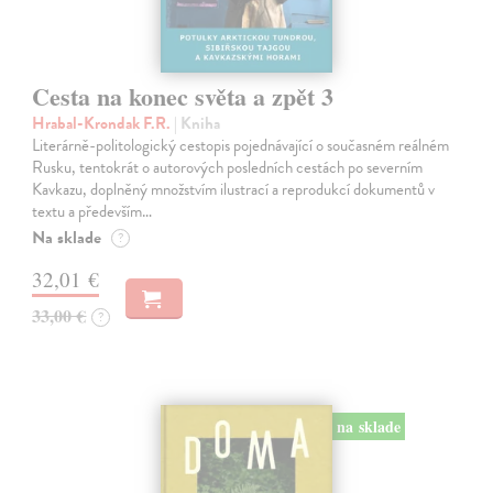
Cesta na konec světa a zpět 3
Hrabal-Krondak F.R.
| Kniha
Literárně-politologický cestopis pojednávající o současném reálném
Rusku, tentokrát o autorových posledních cestách po severním
Kavkazu, doplněný množstvím ilustrací a reprodukcí dokumentů v
textu a především…
Na sklade
?
32,01 €
33,00 €
?
na sklade