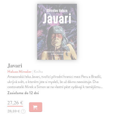
Javari
Haluza Miroslav
| Kniha
Amazonská řeka Javari, tvořící přírodní hranici mezi Peru a Brazílií,
ukrývá svět, o kterém jste si mysleli, že už dávno neexistuje. Dva
cestovatelé Mirek a Simon se na vlastní pěst vydávají k tamějšímu…
Zasielame do 12 dní
27,26 €
28,10 €
?