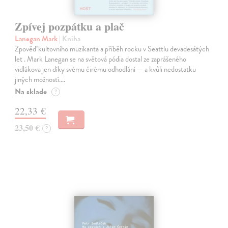
Zpívej pozpátku a plač
Lanegan Mark
| Kniha
Zpověď kultovního muzikanta a příběh rocku v Seattlu devadesátých
let . Mark Lanegan se na světová pódia dostal ze zaprášeného
vidlákova jen díky svému čirému odhodlání — a kvůli nedostatku
jiných možností.…
Na sklade
?
22,33 €
23,50 €
?