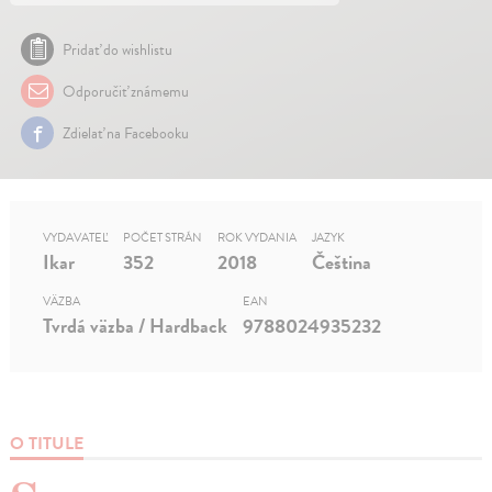
Pridať do wishlistu
Odporučiť známemu
Zdielať na Facebooku
VYDAVATEĽ
POČET STRÁN
ROK VYDANIA
JAZYK
Ikar
352
2018
Čeština
VÄZBA
EAN
Tvrdá väzba / Hardback
9788024935232
O TITULE