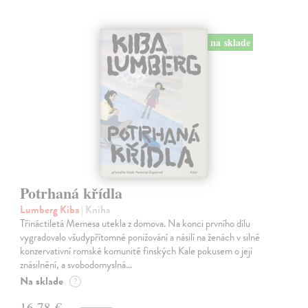
na sklade
Potrhaná křídla
Lumberg Kiba
| Kniha
Třináctiletá Memesa utekla z domova. Na konci prvního dílu
vygradovalo všudypřítomné ponižování a násilí na ženách v silně
konzervativní romské komunitě finských Kale pokusem o její
znásilnění, a svobodomyslná…
Na sklade
?
16,78 €