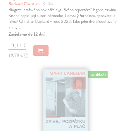
Buckard Christian
| Kniha
Biografii pražského novináře a „zuřivého reportéra“ Egona Erwina
Kische napsal její autor, německo-židovský žurnalista, spisovatel a
filmař Christian Buckard v roce 2023. Také jeho dvě předcházející
knihy,…
Zasielame do 12 dní
19,11 €
19,70 €
?
na sklade