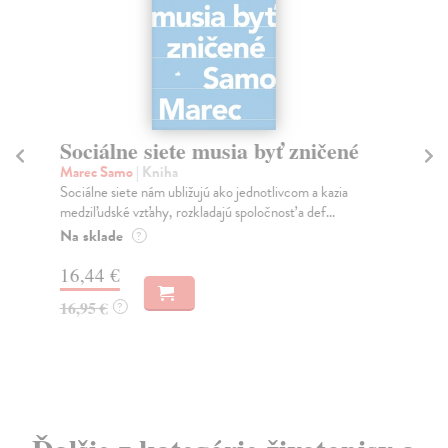
Sociálne siete musia byť zničené
S
K
Marec Samo
| Kniha
Sociálne siete nám ubližujú ako jednotlivcom a kazia
Mik
medziľudské vzťahy, rozkladajú spoločnosť a def...
Mon
o k
Na sklade
?
Na
16,44 €
23
16,95 €
?
24