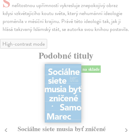
S
nelítostnou upřímností vykresluje znepokojivý obraz
kdysi vzkvétajícího koutu světa, který nehumánní ideologie
proměnila v měsíční krajinu. Právě této ideologii tak, jak ji
hlásá takzvaný Islámský stát, se autorka svou knihou postavila.
High-contrast mode
Podobné tituly
na sklade
Sociálne siete musia byť zničené
S