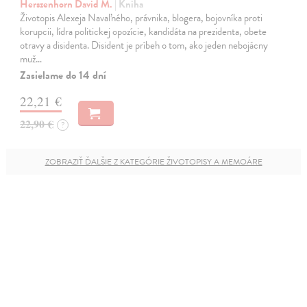
Herszenhorn David M.
| Kniha
Životopis Alexeja Navaľného, právnika, blogera, bojovníka proti
korupcii, lídra politickej opozície, kandidáta na prezidenta, obete
otravy a disidenta. Disident je príbeh o tom, ako jeden nebojácny
muž…
Zasielame do 14 dní
22,21 €
22,90 €
?
ZOBRAZIŤ ĎALŠIE Z KATEGÓRIE ŽIVOTOPISY A MEMOÁRE