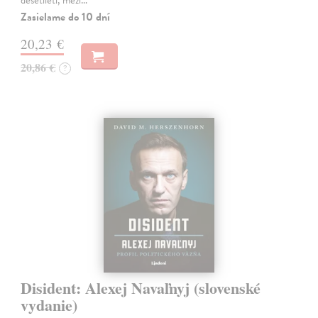
Zasielame do 10 dní
20,23 €
20,86 €
?
Disident: Alexej Navaľnyj (slovenské
vydanie)