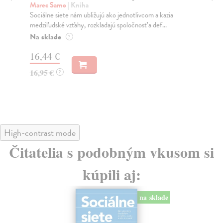
K
Marec Samo
| Kniha
Sociálne siete nám ubližujú ako jednotlivcom a kazia
Mik
medziľudské vzťahy, rozkladajú spoločnosť a def...
Mon
o k
Na sklade
?
Na
16,44 €
23
16,95 €
?
24
High-contrast mode
Čitatelia s podobným vkusom si
kúpili aj:
na sklade