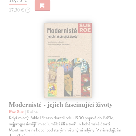
17,30 €
?
Modernisté - jejich fascinující životy
Roe Sue
| Kniha
Když mladý Pablo Picasso dorazil roku 1900 poprvé do Paříže,
nejprogresivnější mladí umělci žili a tvořili v bohémské čtvrti
Montmartre na kopci pod starými větrnými mlýny. V následujícím
desetiletí, mezi…