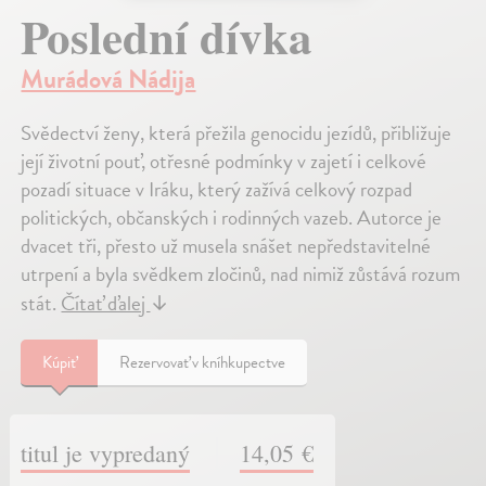
Poslední dívka
Murádová Nádija
Svědectví ženy, která přežila genocidu jezídů, přibližuje
její životní pouť, otřesné podmínky v zajetí i celkové
pozadí situace v Iráku, který zažívá celkový rozpad
politických, občanských i rodinných vazeb. Autorce je
dvacet tři, přesto už musela snášet nepředstavitelné
utrpení a byla svědkem zločinů, nad nimiž zůstává rozum
stát.
Čítať ďalej
↓
Kúpiť
Rezervovať v kníhkupectve
titul je vypredaný
14,05 €