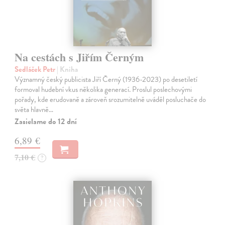
Na cestách s Jiřím Černým
Sedláček Petr
| Kniha
Významný český publicista Jiří Černý (1936-2023) po desetiletí
formoval hudební vkus několika generací. Proslul poslechovými
pořady, kde erudovaně a zároveň srozumitelně uváděl posluchače do
světa hlavně…
Zasielame do 12 dní
6,89 €
7,10 €
?