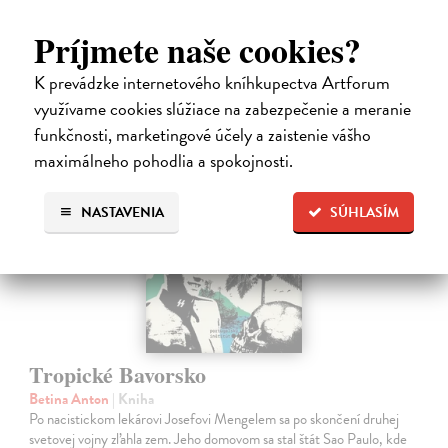
12,92 €
Príjmete naše cookies?
13,60 €
?
K prevádzke internetového kníhkupectva Artforum
využívame cookies slúžiace na zabezpečenie a meranie
funkčnosti, marketingové účely a zaistenie vášho
na sklade
maximálneho pohodlia a spokojnosti.
NASTAVENIA
SÚHLASÍM
Tropické Bavorsko
Betina Anton
| Kniha
Po nacistickom lekárovi Josefovi Mengelem sa po skončení druhej
svetovej vojny zľahla zem. Jeho domovom sa stal štát Sao Paulo, kde