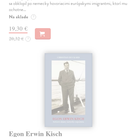
sa obklopil po nemecky hovoriacimi európskymi imigrantmi, ktorí mu
ochotne…
Na sklade
?
19,30 €
20,32 €
?
Egon Erwin Kisch