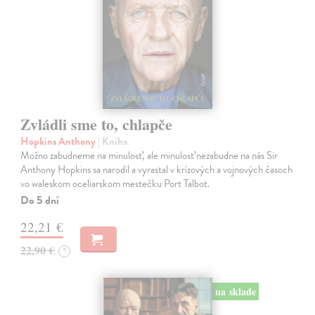
Zvládli sme to, chlapče
Hopkins Anthony
| Kniha
Možno zabudneme na minulosť, ale minulosť nezabudne na nás Sir
Anthony Hopkins sa narodil a vyrastal v krízových a vojnových časoch
vo waleskom oceliarskom mestečku Port Talbot.
Do 5 dní
22,21 €
22,90 €
?
na sklade