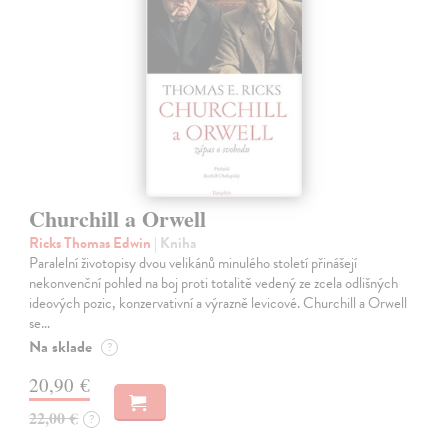
Churchill a Orwell
Ricks Thomas Edwin
| Kniha
Paralelní životopisy dvou velikánů minulého století přinášejí
nekonvenční pohled na boj proti totalitě vedený ze zcela odlišných
ideových pozic, konzervativní a výrazně levicové. Churchill a Orwell
se…
Na sklade
?
20,90 €
22,00 €
?