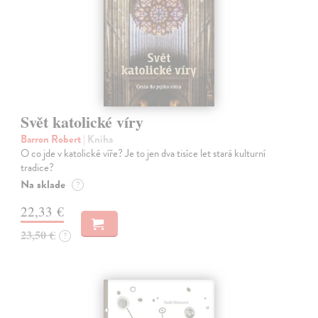
Svět katolické víry
Barron Robert
| Kniha
O co jde v katolické víře? Je to jen dva tisíce let stará kulturní
tradice?
Na sklade
?
22,33 €
23,50 €
?