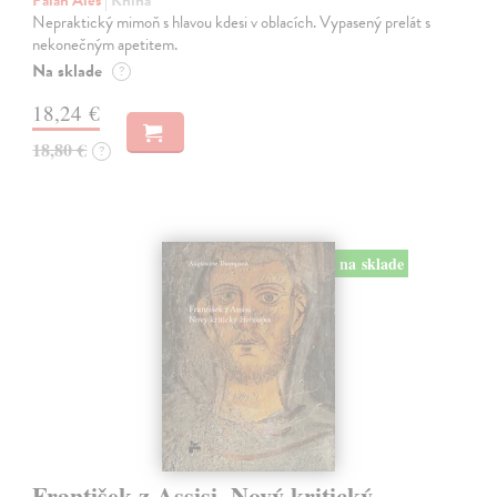
Palán Aleš
| Kniha
Nepraktický mimoň s hlavou kdesi v oblacích. Vypasený prelát s
nekonečným apetitem.
Na sklade
?
18,24 €
18,80 €
?
na sklade
František z Assisi. Nový kritický