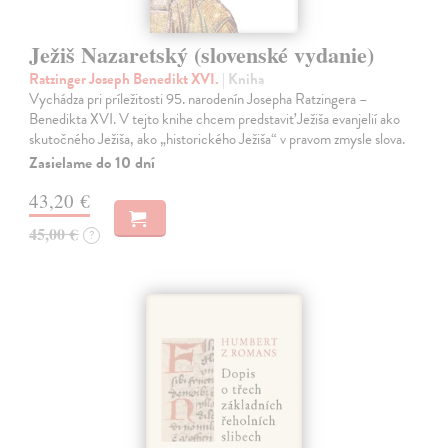
Ježiš Nazaretský (slovenské vydanie)
Ratzinger Joseph Benedikt XVI.
| Kniha
Vychádza pri príležitosti 95. narodenín Josepha Ratzingera –
Benedikta XVI. V tejto knihe chcem predstaviť Ježiša evanjelií ako
skutočného Ježiša, ako „historického Ježiša“ v pravom zmysle slova.
Zasielame do 10 dní
43,20 €
45,00 €
?