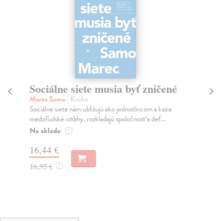
Sociálne siete musia byť zničené
S
K
Marec Samo
| Kniha
Sociálne siete nám ubližujú ako jednotlivcom a kazia
Mik
medziľudské vzťahy, rozkladajú spoločnosť a def...
Mon
o k
Na sklade
?
Na
16,44 €
23
16,95 €
?
24