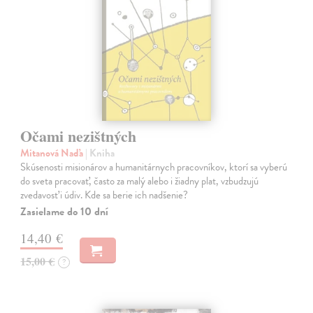
Očami nezištných
Mitanová Naďa
| Kniha
Skúsenosti misionárov a humanitárnych pracovníkov, ktorí sa vyberú
do sveta pracovať, často za malý alebo i žiadny plat, vzbudzujú
zvedavosť i údiv. Kde sa berie ich nadšenie?
Zasielame do 10 dní
14,40 €
15,00 €
?