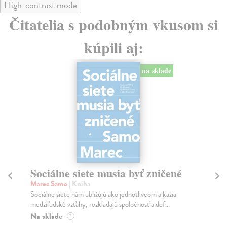
High-contrast mode
Čitatelia s podobným vkusom si
kúpili aj:
na sklade
Sociálne siete musia byť zničené
S
K
Marec Samo
| Kniha
Sociálne siete nám ubližujú ako jednotlivcom a kazia
Mik
medziľudské vzťahy, rozkladajú spoločnosť a def...
Mon
o k
Na sklade
?