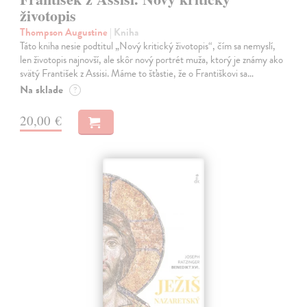
životopis
Thompson Augustine
| Kniha
Táto kniha nesie podtitul „Nový kritický životopis“, čím sa nemyslí,
len životopis najnovší, ale skôr nový portrét muža, ktorý je známy ako
svätý František z Assisi. Máme to šťastie, že o Františkovi sa…
Na sklade
?
20,00 €