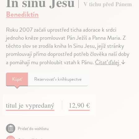
In sinu Jesu
V tichu před Pánem
Benediktín
Roku 2007 začali uprostřed ticha adorace k srdci
jednoho kněze promlouvat Pán Ježíš a Panna Maria. Z
těchto slov se zrodila kniha In Sinu Jesu, jejíž stránky
promlouvají přímo doprostřed potřeb člověka naší doby
a pomáhají mu prohloubit vztah k Pánu.
Čítať ďalej
↓
Kúpiť
Rezervovať v kníhkupectve
titul je vypredaný
12,90 €
Pridať do wishlistu