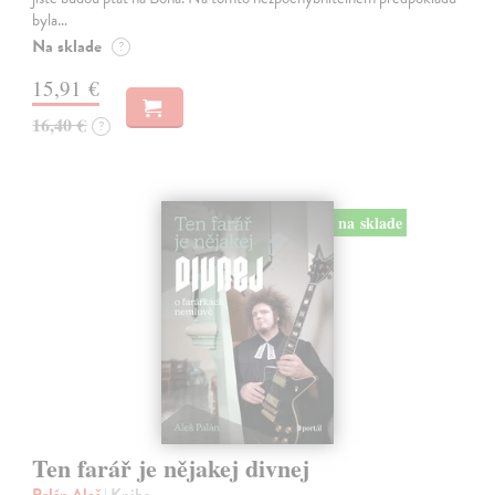
byla…
Na sklade
?
15,91 €
16,40 €
?
na sklade
Ten farář je nějakej divnej