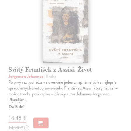
Svätý František z Assisi. Život
Jorgensen Johannes
| Kniha
Po prvý raz vychádza v slovenčine jeden z najznámejších a najlepšie
spracovaných životopisov svätého Františka z Assisi, ktorý napísal –
možno trochu prekvapivo – dánsky autor Johannes Jorgensen.
Plynulým…
Do 5 dní
14,45 €
14,90 €
?