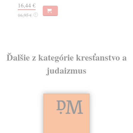
Na
16,44 €
23
16,95 €
?
24
Ďalšie z kategórie kresťanstvo a
judaizmus