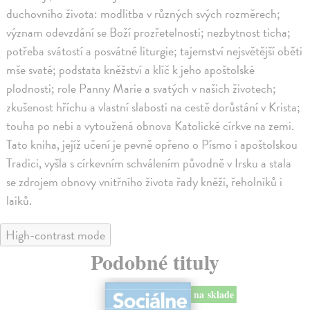
duchovního života: modlitba v různých svých rozměrech;
význam odevzdání se Boží prozřetelnosti; nezbytnost ticha;
potřeba svátostí a posvátné liturgie; tajemství nejsvětější oběti
mše svaté; podstata kněžství a klíč k jeho apoštolské
plodnosti; role Panny Marie a svatých v našich životech;
zkušenost hříchu a vlastní slabosti na cestě dorůstání v Krista;
touha po nebi a vytoužená obnova Katolické církve na zemi.
Tato kniha, jejíž učení je pevně opřeno o Písmo i apoštolskou
Tradici, vyšla s církevním schválením původně v Irsku a stala
se zdrojem obnovy vnitřního života řady kněží, řeholníků i
laiků.
High-contrast mode
Podobné tituly
na sklade