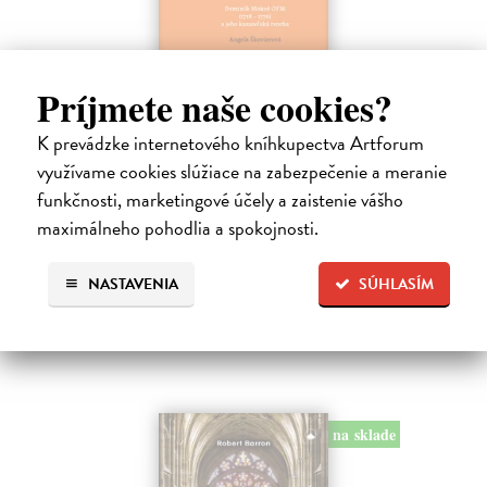
Príjmete naše cookies?
Dominik Mokoš OFM (1718-1776) a jeho
kazateľská tvorba
K prevádzke internetového kníhkupectva Artforum
Škovierová Angela
| Kniha
využívame cookies slúžiace na zabezpečenie a meranie
Ide o titul, ktorým naše vydavateľstvo pokračuje v mapovaní
funkčnosti, marketingové účely a zaistenie vášho
františkánskeho príspevku k našej kultúre. Františkán Dominik
Mokoš patril medzi najplodnejších a najpozoruhodnejších slovenských
maximálneho pohodlia a spokojnosti.
autorov homiletickej…
Zasielame do 14 dní
NASTAVENIA
SÚHLASÍM
18,00 €
na sklade