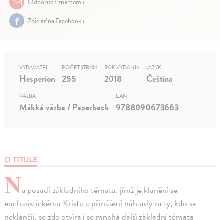
Odporučiť známemu
Zdielať na Facebooku
VYDAVATEĽ
POČET STRÁN
ROK VYDANIA
JAZYK
Hesperion
255
2018
Čeština
VÄZBA
EAN
Mäkká väzba / Paperback
9788090673663
O TITULE
N
a pozadí základního tématu, jímž je klanění se
eucharistickému Kristu a přinášení náhrady za ty, kdo se
neklanějí, se zde otvírají se mnohá další základní témata