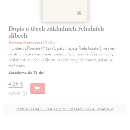
Dopis o třech základních řeholních
slibech
Romans Humbert z
| Kniha
Humbert z Romans († 1277), pátý magistr Řádu kazatelů, ve svém
okružním listu adresovaném celému řádu rozebírá tři řeholní sliby,
poslušnost, chudobu a čistotu, a s nimi spojené ctnosti, pokoru a
trpělivost.…
Zasielame do 12 dní
4,56 €
4,70 €
?
ZOBRAZIŤ ĎALŠIE Z KATEGÓRIE KRESŤANSTVO A JUDAIZMUS