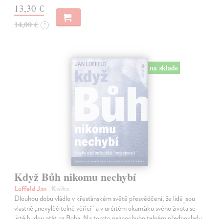
13,30 €
14,00 €
?
na sklade
Když Bůh nikomu nechybí
Loffeld Jan
| Kniha
Dlouhou dobu vládlo v křesťanském světě přesvědčení, že lidé jsou
vlastně „nevyléčitelně věřící“ a v určitém okamžiku svého života se
jistě budou ptát na Boha. Na tomto nezpochybnitelném předpokladu