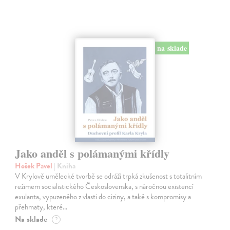
na sklade
Jako anděl s polámanými křídly
Hošek Pavel
| Kniha
V Krylově umělecké tvorbě se odráží trpká zkušenost s totalitním
režimem socialistického Československa, s náročnou existencí
exulanta, vypuzeného z vlasti do ciziny, a také s kompromisy a
přehmaty, které…
Na sklade
?