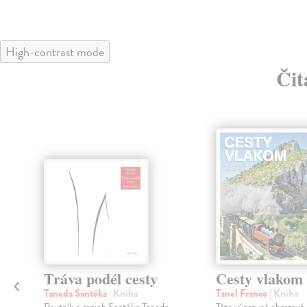
High-contrast mode
Čit
klade
Tráva podél cesty
Cesty vlakom
Taneda Santóka
| Kniha
Tanel Franco
| Kniha