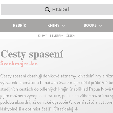
REBRÍK
KNIHY
BOOKS
KNIHY
-
BELETRIA
-
ČESKÁ
Cesty spasení
Švankmajer Jan
Cesty spasení obsahují deníkové záznamy, divadelní hry a různ
výtvarník, animátor a filmař Jan Švankmajer dělal průběžně bě
studijních cestách do odlehlých krajin (například Papua Nová 
jejím možném vývoji, o literatuře, politice a vůbec názorů na
podobu absurdní, až cynické dystopie (zrušení států a vytvoření
láskyplnější a optimističtější.
Čítať ďalej
↓