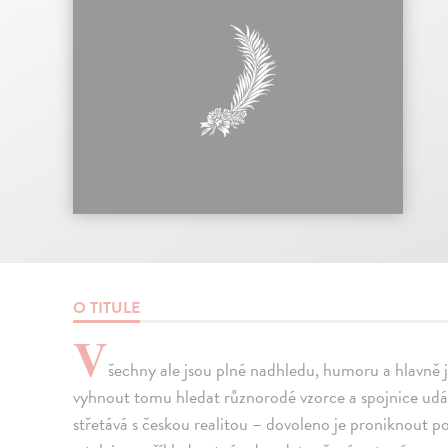
O TITULE
V
šechny ale jsou plné nadhledu, humoru a hlavně j
vyhnout tomu hledat různorodé vzorce a spojnice událos
střetává s českou realitou – dovoleno je proniknout p