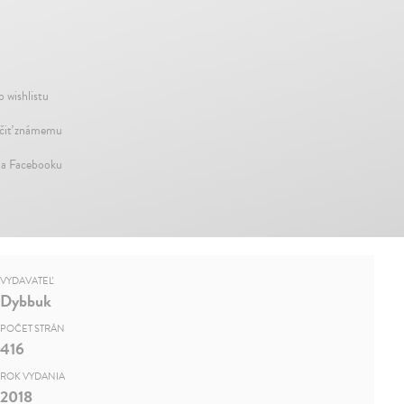
o wishlistu
iť známemu
na Facebooku
VYDAVATEĽ
Dybbuk
POČET STRÁN
416
ROK VYDANIA
2018