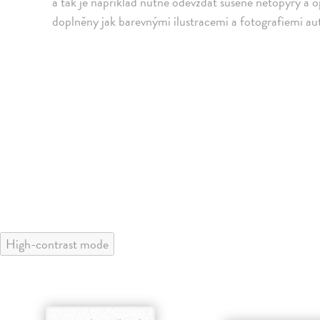
a tak je například nutné odevzdat sušené netopýry a o
doplněny jak barevnými ilustracemi a fotografiemi auto
High-contrast mode