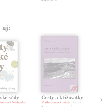
 aj:
eské vědy
Cesty a křižovatky
Ce
emanová Michaela
|
Mathauserová Světla
| Kniha
Mer