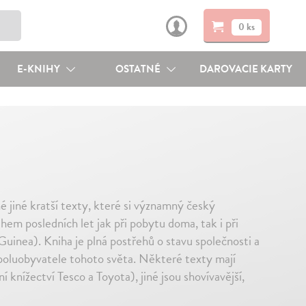
0 ks
E-KNIHY
OSTATNÉ
DAROVACIE KARTY
é jiné kratší texty, které si významný český
hem posledních let jak při pobytu doma, tak i při
Guinea). Kniha je plná postřehů o stavu společnosti a
 spoluobyvatele tohoto světa. Některé texty mají
 knížectví Tesco a Toyota), jiné jsou shovívavější,