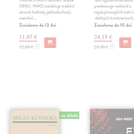
Poutník a mnich Santóka Taneda
Táto výpravná obrazová 
(1882–1940) zosobňuje tradiční
predstavuje niektoré z
,
zenové hodnoty jednoduchosti,
najzaujímavejších tratí n
osamění ...
všetkých kontinentoch.
Zasielame do 12 dní
Zasielame do 10 dní
11,97 €
24,15 €
12,60 €
24,90 €
?
?
na sklade