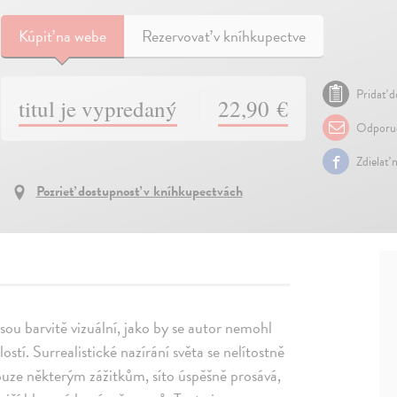
Kúpiť
na webe
Rezervovať v kníhkupectve
Pridať d
titul je vypredaný
22,90 €
Odporuč
Zdielať 
Pozrieť dostupnosť v kníhkupectvách
sou barvitě vizuální, jako by se autor nemohl
tí. Surrealistické nazírání světa se nelítostně
ouze některým zážitkům, síto úspěšně prosává,