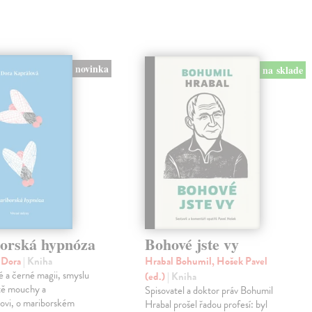
novinka
na sklade
orská hypnóza
Bohové jste vy
á Dora
| Kniha
Hrabal Bohumil, Hošek Pavel
lé a černé magii, smyslu
(ed.)
| Kniha
otě mouchy a
Spisovatel a doktor práv Bohumil
rovi, o mariborském
Hrabal prošel řadou profesí: byl