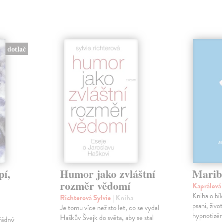
dotlač
pí,
Humor jako zvláštní
Marib
rozměr vědomí
Kaprálov
Kniha o bí
Richterová Sylvie
| Kniha
psaní, živ
Je tomu více než sto let, co se vydal
hypnotizé
Haškův Švejk do světa, aby se stal
řádný