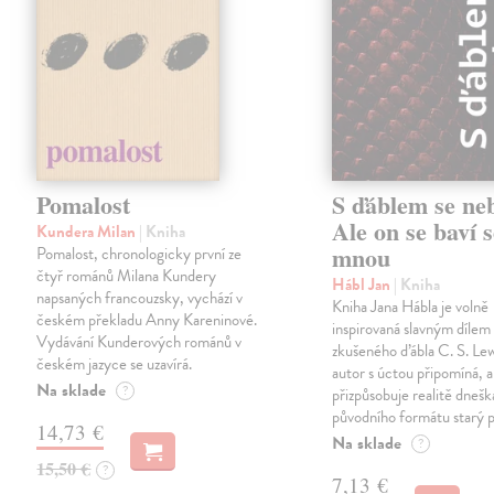
Pomalost
S ďáblem se ne
Ale on se baví s
Kundera Milan
| Kniha
mnou
Pomalost, chronologicky první ze
čtyř románů Milana Kundery
Hábl Jan
| Kniha
napsaných francouzsky, vychází v
Kniha Jana Hábla je volně
českém překladu Anny Kareninové.
inspirovaná slavným díle
Vydávání Kunderových románů v
zkušeného ďábla C. S. Lew
českém jazyce se uzavírá.
autor s úctou připomíná, a
Na sklade
?
přizpůsobuje realitě dneš
původního formátu starý 
14,73 €
Na sklade
?
15,50 €
?
7,13 €