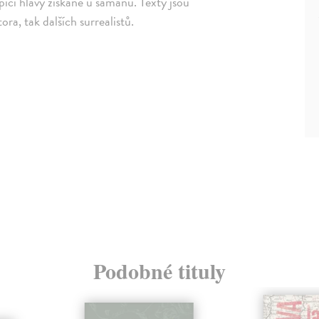
pičí hlavy získané u šamanů. Texty jsou
ra, tak dalších surrealistů.
Podobné tituly