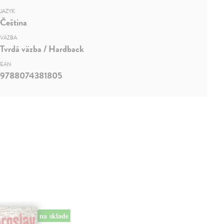
JAZYK
Čeština
VÄZBA
Tvrdá väzba / Hardback
EAN
9788074381805
na sklade