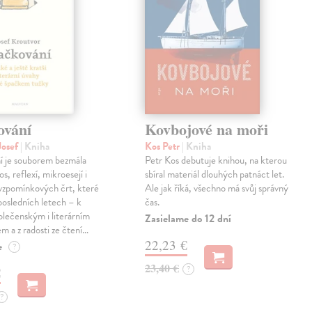
ování
Kovbojové na moři
Josef
| Kniha
Kos Petr
| Kniha
í je souborem bezmála
Petr Kos debutuje knihou, na kterou
os, reflexí, mikroesejí i
sbíral materiál dlouhých patnáct let.
vzpomínkových črt, které
Ale jak říká, všechno má svůj správný
 posledních letech – k
čas.
lečenským i literárním
Zasielame do 12 dní
em a z radosti ze čtení…
22,23 €
e
?
23,40 €
?
€
?