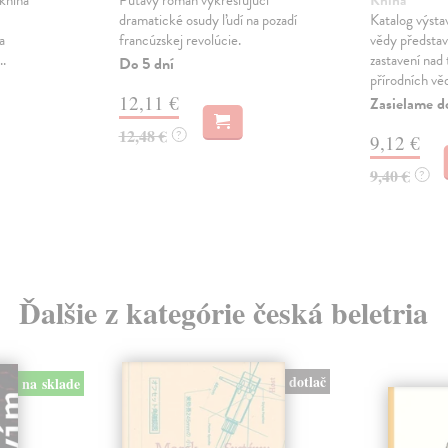
kniha
Pútavý román vykresľujúci
Kniha
dramatické osudy ľudí na pozadí
Katalog výsta
a
francúzskej revolúcie.
vědy představ
..
zastavení nad 
Do 5 dní
přírodních věd 
12,11 €
Zasielame d
12,48 €
?
9,12 €
9,40 €
?
Ďalšie z kategórie česká beletria
dotlač
na sklade