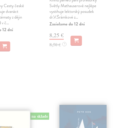
Knihu pamětí paní profesorky
Mon
vy Cesty české
Světly Mathauserové nejlépe
česk
uje dvanáct
vystihuje lektorský posudek
20. 
tématy z dějin
dr.V.Šrámkové z...
Zamě
v č...
Zasielame do 12 dní
Zas
o 12 dní
8,25 €
25
8,50 €
25,
?
na sklade