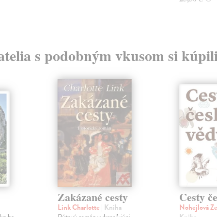
atelia s podobným vkusom si kúpili
Zakázané cesty
Cesty č
Link Charlotte
| Kniha
Nohejlová Z