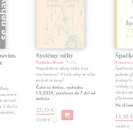
bavím.
Systémy něhy
Špačk
e
Šindelka Marek
| Kniha
Kroutvor 
Nepodobá se někdy lidský život
Špačkován
mechanismu? A kolik něhy se může
padesáti gl
skrývat ve stroji?
drobných 
vznikaly v
Čaká sa dotlač, vychádza
m Rady
různým spo
1.9.2026, zasielame do 7 dní od
ise, které
příležitost
dotlače
le zároveň
Na sklad
ka. V duchu
22,33 €
pokušitel…
13,30 
23,50 €
?
14,00 €